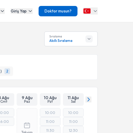
Giriş Yap
Doktor musun?
Sıralama
Akıllı Sıralama
)
2
8 Ağu
9 Ağu
10 Ağu
11 Ağu
Cmt
Paz
Pzt
Sal
10:00
10:00
10:00
16:00
11:00
11:00
11:30
12:30
Takvim