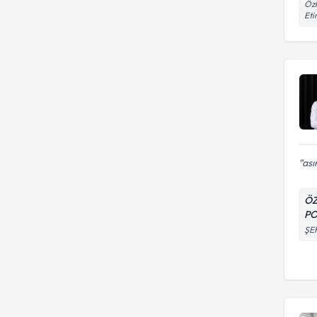
Özk
Et
ası
ÖZ
PO
ŞE