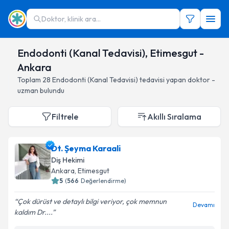
Doktor, klinik ara...
Endodonti (Kanal Tedavisi), Etimesgut -
Ankara
Toplam
28
Endodonti (Kanal Tedavisi)
tedavisi yapan doktor -
uzman bulundu
Filtrele
Akıllı Sıralama
Dt. Şeyma Karaali
Diş Hekimi
Ankara
, Etimesgut
5
(
566
Değerlendirme)
Çok dürüst ve detaylı bilgi veriyor, çok memnun
Devamı
kaldım Dr....