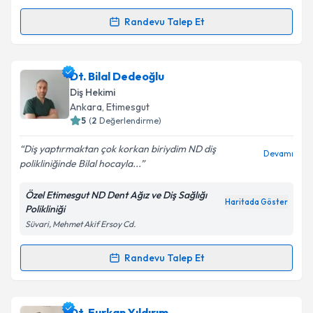
Randevu Talep Et
Randevu Takvimi Talebi
Kişisel verilerimin işlenmesine ilişkin
Aydınlatma
Metni
'ni okudum ve kişisel verilerimin belirtilen
kapsamda işlenmesini kabul ediyorum.
Dt. Turgay Çetin
için randevu takvimi talebi
Dt. Bilal Dedeoğlu
oluşturun. Size bu uzmandan randevu almanız için bir
Diş Hekimi
takvim hazırlandığında e-posta ile bilgilendireceğiz.
Takvim Talebini Gönder
Ankara
, Etimesgut
5
(
2
Değerlendirme)
E-posta Adresiniz
Diş yaptırmaktan çok korkan biriydim ND diş
Devamı
polikliniğinde Bilal hocayla...
Özel Etimesgut ND Dent Ağız ve Diş Sağlığı
Kişisel verilerimin işlenmesine ilişkin
Aydınlatma
Haritada Göster
Polikliniği
Metni
'ni okudum ve kişisel verilerimin belirtilen
Süvari, Mehmet Akif Ersoy Cd.
kapsamda işlenmesini kabul ediyorum.
Randevu Talep Et
Randevu Takvimi Talebi
Takvim Talebini Gönder
Dt. Bilal Dedeoğlu
için randevu takvimi talebi
Dt. Furkan Yıldırım