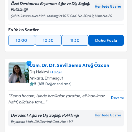
Özel Dentapros Eryaman Ağız ve Diş Sağlığı
Haritada Göster
Polikliniği
Şehit Osman Avcı Mah. Malazgirt 1071 Cad. No:50/A İç Kapı No:20
En Yakın Saatler
10:00
10:30
11:30
Daha Fazla
Uzm. Dr. Dt. Sevil Sema Atuğ Özcan
Diş Hekimi
+
1
diğer
Ankara
, Etimesgut
5
(
815
Değerlendirme)
Sema hocam, işinde harikalar yaratan, eli inanılmaz
Devamı
hafif, bilgisine tam...
Durudent Ağız ve Diş Sağlığı Polikliniği
Haritada Göster
Eryaman Mah. Dil Devrimi Cad. No: 41/7