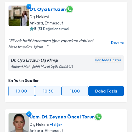
Dt. Oya Ertüzün
Diş Hekimi
Ankara
, Etimesgut
5
(
31
Değerlendirme)
Eli cok hafif hocamızın iğne yaparken dahi aci
Devamı
hissetmedim. İşinin...
Dt. Oya Ertüzün Diş Kliniği
Haritada Göster
Atakent Mah. Şehit Murat Üçöz Cad.64/1
En Yakın Saatler
10:00
10:30
11:00
Daha Fazla
Uzm. Dt. Zeynep Öncel Torun
Diş Hekimi
+
1
diğer
Ankara
, Etimesgut