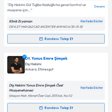
Diş Hekimi Gül Tuğba Kadıoğlu’na genel kontrol ve
Devamı
muayene için...
Klinik Eryaman
Haritada Göster
Kişisel verilerimin işlenmesine ilişkin
Aydınlatma
DEVLET MAH 262 CAD AKCENTER AVM NO 6/30-31-32
Metni
'ni okudum ve kişisel verilerimin belirtilen
kapsamda işlenmesini kabul ediyorum.
Randevu Talep Et
Randevu Takvimi Talebi
Takvim Talebini Gönder
Dt. Gül Tuğba Kadıoğlu
için randevu takvimi talebi
Dt. Yunus Emre Şimşek
oluşturun. Size bu uzmandan randevu almanız için bir
Diş Hekimi
takvim hazırlandığında e-posta ile bilgilendireceğiz.
Ankara
, Etimesgut
E-posta Adresiniz
Diş Hekimi Yunus Emre Şimşek Özel
Haritada Göster
Muayenehanesi
İstasyon Mah. Hikmet Özer Cad. 2313 Sok. No:1/2
Kişisel verilerimin işlenmesine ilişkin
Aydınlatma
Metni
'ni okudum ve kişisel verilerimin belirtilen
Randevu Talep Et
Randevu Takvimi Talebi