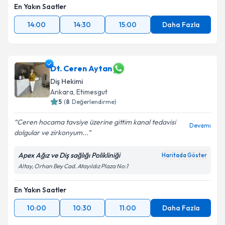
En Yakın Saatler
14:00
14:30
15:00
Daha Fazla
Dt. Ceren Aytan
Diş Hekimi
Ankara
, Etimesgut
5
(
8
Değerlendirme)
Ceren hocama tavsiye üzerine gittim kanal tedavisi
Devamı
dolgular ve zirkonyum...
Apex Ağız ve Diş sağlığı Polikliniği
Haritada Göster
Altay, Orhan Bey Cad. Atayıldız Plaza No:1
En Yakın Saatler
10:00
10:30
11:00
Daha Fazla