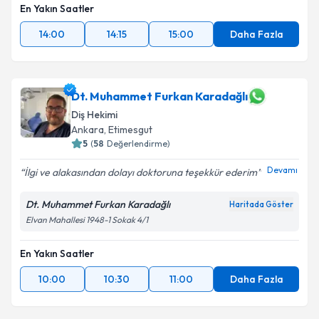
En Yakın Saatler
14:00
14:15
15:00
Daha Fazla
Dt. Muhammet Furkan Karadağlı
Diş Hekimi
Ankara
, Etimesgut
5
(
58
Değerlendirme)
Devamı
İlgi ve alakasından dolayı doktoruna teşekkür ederim
Dt. Muhammet Furkan Karadağlı
Haritada Göster
Elvan Mahallesi 1948-1 Sokak 4/1
En Yakın Saatler
10:00
10:30
11:00
Daha Fazla