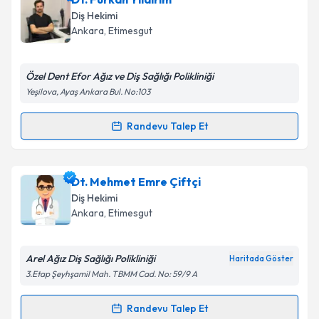
oluşturun. Size bu uzmandan randevu almanız için bir
Diş Hekimi
takvim hazırlandığında e-posta ile bilgilendireceğiz.
Ankara
, Etimesgut
E-posta Adresiniz
Özel Dent Efor Ağız ve Diş Sağlığı Polikliniği
Yeşilova, Ayaş Ankara Bul. No:103
Kişisel verilerimin işlenmesine ilişkin
Aydınlatma
Randevu Talep Et
Randevu Takvimi Talebi
Metni
'ni okudum ve kişisel verilerimin belirtilen
kapsamda işlenmesini kabul ediyorum.
Dt. Furkan Yıldırım
için randevu takvimi talebi
Dt. Mehmet Emre Çiftçi
oluşturun. Size bu uzmandan randevu almanız için bir
Takvim Talebini Gönder
Diş Hekimi
takvim hazırlandığında e-posta ile bilgilendireceğiz.
Ankara
, Etimesgut
E-posta Adresiniz
Arel Ağız Diş Sağlığı Polikliniği
Haritada Göster
3.Etap Şeyhşamil Mah. TBMM Cad. No: 59/9 A
Kişisel verilerimin işlenmesine ilişkin
Aydınlatma
Randevu Talep Et
Randevu Takvimi Talebi