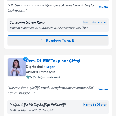
Dt. Sevim hanımı tanıdığım için çok şanslıyım ilk başta
Devamı
korkarak...
Dt. Sevim Güven Kara
Haritada Göster
Kişisel verilerimin işlenmesine ilişkin
Aydınlatma
Atakent Mahallesi 1514 CaddeNo:83/2 Ziraat Bankası Üstü
Metni
'ni okudum ve kişisel verilerimin belirtilen
kapsamda işlenmesini kabul ediyorum.
Randevu Talep Et
Randevu Takvimi Talebi
Takvim Talebini Gönder
Dt. Sevim Güven Kara
için randevu takvimi talebi
Uzm. Dt. Elif Tekpınar Çiftçi
oluşturun. Size bu uzmandan randevu almanız için bir
Diş Hekimi
+
1
diğer
takvim hazırlandığında e-posta ile bilgilendireceğiz.
Ankara
, Etimesgut
5
(
5
Değerlendirme)
E-posta Adresiniz
Kızımın tane çürüğü vardı, araştırmalarım sonucu Elif
Devamı
hanımı bulduk....
İncipol Ağız Ve Diş Sağlığı Polikliniği
Haritada Göster
Kişisel verilerimin işlenmesine ilişkin
Aydınlatma
Bağlıca, Mermeroğlu Cd No:64B
Metni
'ni okudum ve kişisel verilerimin belirtilen