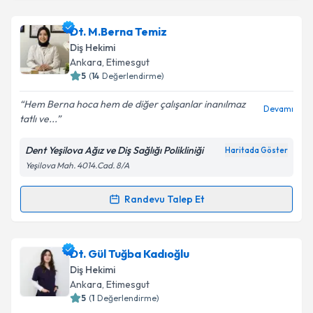
Takvim Talebini Gönder
Dr. Nilüfer Özbayrak Açıkgöz
için randevu takvimi
Dt. M.Berna Temiz
talebi oluşturun. Size bu uzmandan randevu almanız
Diş Hekimi
için bir takvim hazırlandığında e-posta ile
Ankara
, Etimesgut
bilgilendireceğiz.
5
(
14
Değerlendirme)
E-posta Adresiniz
Hem Berna hoca hem de diğer çalışanlar inanılmaz
Devamı
tatlı ve...
Dent Yeşilova Ağız ve Diş Sağlığı Polikliniği
Haritada Göster
Yeşilova Mah. 4014.Cad. 8/A
Kişisel verilerimin işlenmesine ilişkin
Aydınlatma
Metni
'ni okudum ve kişisel verilerimin belirtilen
kapsamda işlenmesini kabul ediyorum.
Randevu Talep Et
Randevu Takvimi Talebi
Takvim Talebini Gönder
Dt. M.Berna Temiz
için randevu takvimi talebi
Dt. Gül Tuğba Kadıoğlu
oluşturun. Size bu uzmandan randevu almanız için bir
Diş Hekimi
takvim hazırlandığında e-posta ile bilgilendireceğiz.
Ankara
, Etimesgut
5
(
1
Değerlendirme)
E-posta Adresiniz