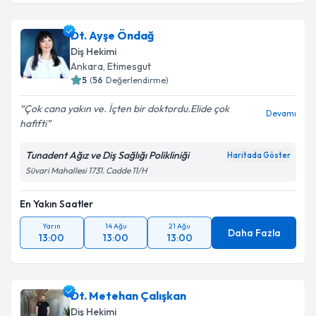
Dt. Ayşe Öndağ
Diş Hekimi
Ankara
, Etimesgut
5
(
56
Değerlendirme)
Çok cana yakın ve. İçten bir doktordu.Elide çok
Devamı
hafifti
Tunadent Ağız ve Diş Sağlığı Polikliniği
Haritada Göster
Süvari Mahallesi 1731. Cadde 11/H
En Yakın Saatler
Yarın
14 Ağu
21 Ağu
Daha Fazla
13:00
13:00
13:00
Dt. Metehan Çalışkan
Diş Hekimi