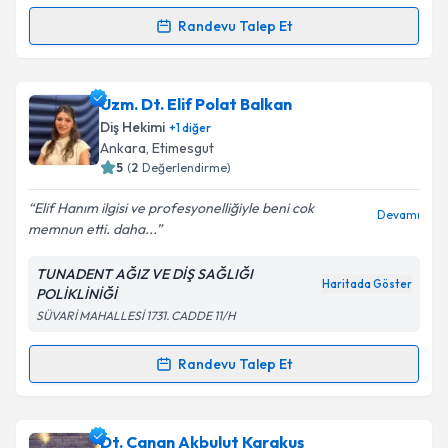
kapsamda işlenmesini kabul ediyorum.
Randevu Talep Et
Randevu Takvimi Talebi
Takvim Talebini Gönder
Uzm. Dt. Elif Tekpınar Çiftçi
için randevu takvimi
Uzm. Dt. Elif Polat Balkan
talebi oluşturun. Size bu uzmandan randevu almanız
Diş Hekimi
+
1
diğer
için bir takvim hazırlandığında e-posta ile
Ankara
, Etimesgut
bilgilendireceğiz.
5
(
2
Değerlendirme)
E-posta Adresiniz
Elif Hanım ilgisi ve profesyonelliğiyle beni cok
Devamı
memnun etti. daha...
TUNADENT AĞIZ VE DİŞ SAĞLIĞI
Haritada Göster
POLİKLİNİĞİ
Kişisel verilerimin işlenmesine ilişkin
Aydınlatma
SÜVARİ MAHALLESİ 1731. CADDE 11/H
Metni
'ni okudum ve kişisel verilerimin belirtilen
kapsamda işlenmesini kabul ediyorum.
Randevu Talep Et
Randevu Takvimi Talebi
Takvim Talebini Gönder
Uzm. Dt. Elif Polat Balkan
için randevu takvimi
Dt. Canan Akbulut Karakuş