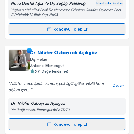
Nova Dental Ağız Ve Diş Sağlığı Polikliniği
Haritada Göster
Kişisel verilerimin işlenmesine ilişkin
Aydınlatma
Yeşilova Mahallesi Prof. Dr. Necmettin Erbakan Caddesi Eryaman Port
Metni
'ni okudum ve kişisel verilerimin belirtilen
AVM No:15/1 A Blok Kapı No:13
kapsamda işlenmesini kabul ediyorum.
Randevu Talep Et
Randevu Takvimi Talebi
Takvim Talebini Gönder
Dt. Elif Merve Dur
için randevu takvimi talebi
Dr. Nilüfer Özbayrak Açıkgöz
oluşturun. Size bu uzmandan randevu almanız için bir
Diş Hekimi
takvim hazırlandığında e-posta ile bilgilendireceğiz.
Ankara
, Etimesgut
5
(
1
Değerlendirme)
E-posta Adresiniz
Nilüfer hoca işinin uzmanı,çok ilgili ,güler yüzlü hem
Devamı
oğlum için...
Dr. Nilüfer Özbayrak Açıkgöz
Kişisel verilerimin işlenmesine ilişkin
Aydınlatma
Yenibağlıca Mh. Etimesgut Bulv. 75/70
Metni
'ni okudum ve kişisel verilerimin belirtilen
kapsamda işlenmesini kabul ediyorum.
Randevu Talep Et
Randevu Takvimi Talebi