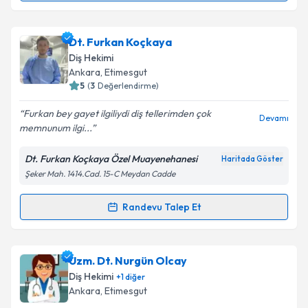
kapsamda işlenmesini kabul ediyorum.
Dt. Yunus Emre Şimşek
için randevu takvimi talebi
Dt. Furkan Koçkaya
Takvim Talebini Gönder
oluşturun. Size bu uzmandan randevu almanız için bir
Diş Hekimi
takvim hazırlandığında e-posta ile bilgilendireceğiz.
Ankara
, Etimesgut
5
(
3
Değerlendirme)
E-posta Adresiniz
Furkan bey gayet ilgiliydi diş tellerimden çok
Devamı
memnunum ilgi...
Dt. Furkan Koçkaya Özel Muayenehanesi
Haritada Göster
Kişisel verilerimin işlenmesine ilişkin
Aydınlatma
Şeker Mah. 1414.Cad. 15-C Meydan Cadde
Metni
'ni okudum ve kişisel verilerimin belirtilen
kapsamda işlenmesini kabul ediyorum.
Randevu Talep Et
Randevu Takvimi Talebi
Takvim Talebini Gönder
Dt. Furkan Koçkaya
için randevu takvimi talebi
Uzm. Dt. Nurgün Olcay
oluşturun. Size bu uzmandan randevu almanız için bir
Diş Hekimi
+
1
diğer
takvim hazırlandığında e-posta ile bilgilendireceğiz.
Ankara
, Etimesgut