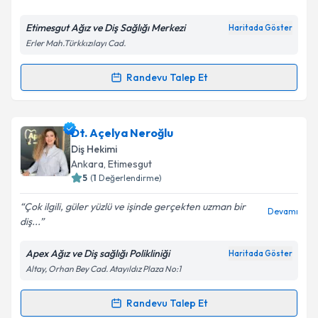
E-posta Adresiniz
Etimesgut Ağız ve Diş Sağlığı Merkezi
Haritada Göster
Erler Mah.Türkkızılayı Cad.
Kişisel verilerimin işlenmesine ilişkin
Aydınlatma
Randevu Talep Et
Randevu Takvimi Talebi
Metni
'ni okudum ve kişisel verilerimin belirtilen
kapsamda işlenmesini kabul ediyorum.
Uzm. Dt. Nurgün Olcay
için randevu takvimi talebi
Dt. Açelya Neroğlu
oluşturun. Size bu uzmandan randevu almanız için bir
Takvim Talebini Gönder
Diş Hekimi
takvim hazırlandığında e-posta ile bilgilendireceğiz.
Ankara
, Etimesgut
5
(
1
Değerlendirme)
E-posta Adresiniz
Çok ilgili, güler yüzlü ve işinde gerçekten uzman bir
Devamı
diş...
Apex Ağız ve Diş sağlığı Polikliniği
Haritada Göster
Kişisel verilerimin işlenmesine ilişkin
Aydınlatma
Altay, Orhan Bey Cad. Atayıldız Plaza No:1
Metni
'ni okudum ve kişisel verilerimin belirtilen
kapsamda işlenmesini kabul ediyorum.
Randevu Talep Et
Randevu Takvimi Talebi