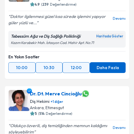
4.9
(
239
Değerlendirme)
Doktor ilgilenmesi güzel kısa sürede işlemini yapıyor
Devamı
güler yüzlü ve...
Tebessüm Ağız ve Diş Sağlığı Polikliniği
Haritada Göster
Kazım Karabekir Mah. İstasyon Cad. Mahir Apt. No:71
En Yakın Saatler
10:00
10:30
12:00
Daha Fazla
Dr. Dt. Merve Cincioğlu
Diş Hekimi
+
1
diğer
Ankara
, Etimesgut
5
(
514
Değerlendirme)
Oldukça özverili, diş temizliğinden memnun kaldığımı
Devamı
söyleyebilirim