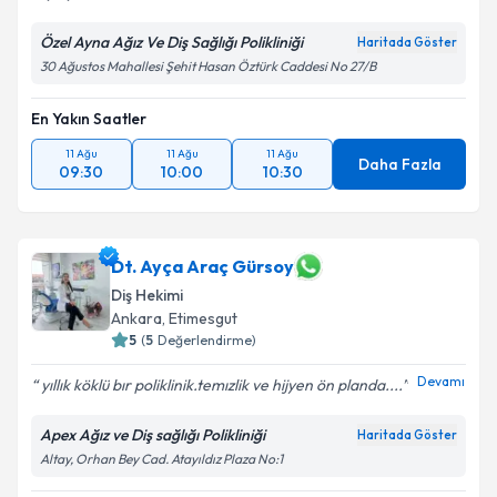
Özel Ayna Ağız Ve Diş Sağlığı Polikliniği
Haritada Göster
30 Ağustos Mahallesi Şehit Hasan Öztürk Caddesi No 27/B
En Yakın Saatler
11 Ağu
11 Ağu
11 Ağu
Daha Fazla
09:30
10:00
10:30
Dt. Ayça Araç Gürsoy
Diş Hekimi
Ankara
, Etimesgut
5
(
5
Değerlendirme)
Devamı
yıllık köklü bır poliklinik.temızlik ve hijyen ön planda....
Apex Ağız ve Diş sağlığı Polikliniği
Haritada Göster
Altay, Orhan Bey Cad. Atayıldız Plaza No:1