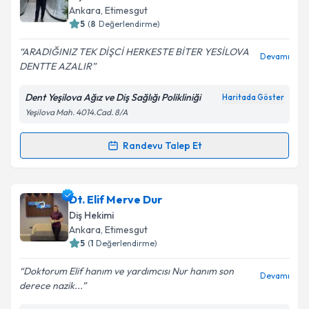
Ankara
, Etimesgut
5
(
8
Değerlendirme)
ARADIĞINIZ TEK DİŞCİ HERKESTE BİTER YESİLOVA
Devamı
DENTTE AZALIR
Dent Yeşilova Ağız ve Diş Sağlığı Polikliniği
Haritada Göster
Yeşilova Mah. 4014.Cad. 8/A
Randevu Talep Et
Randevu Takvimi Talebi
Dt. Metehan Çalışkan
için randevu takvimi talebi
Dt. Elif Merve Dur
oluşturun. Size bu uzmandan randevu almanız için bir
Diş Hekimi
takvim hazırlandığında e-posta ile bilgilendireceğiz.
Ankara
, Etimesgut
5
(
1
Değerlendirme)
E-posta Adresiniz
Doktorum Elif hanım ve yardımcısı Nur hanım son
Devamı
derece nazik...