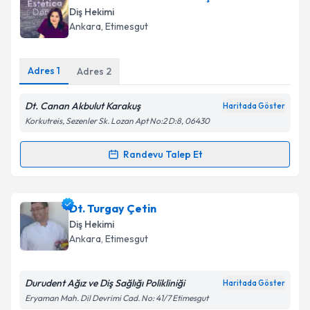
talebi oluşturun. Size bu uzmandan randevu almanız
Diş Hekimi
için bir takvim hazırlandığında e-posta ile
Ankara
, Etimesgut
bilgilendireceğiz.
E-posta Adresiniz
Adres
1
Adres
2
Dt. Canan Akbulut Karakuş
Haritada Göster
Korkutreis, Sezenler Sk. Lozan Apt No:2 D:8, 06430
Kişisel verilerimin işlenmesine ilişkin
Aydınlatma
Metni
'ni okudum ve kişisel verilerimin belirtilen
Randevu Talep Et
Randevu Takvimi Talebi
kapsamda işlenmesini kabul ediyorum.
Takvim Talebini Gönder
Dt. Canan Akbulut Karakuş
için randevu takvimi
Dt. Turgay Çetin
talebi oluşturun. Size bu uzmandan randevu almanız
Diş Hekimi
için bir takvim hazırlandığında e-posta ile
Ankara
, Etimesgut
bilgilendireceğiz.
E-posta Adresiniz
Durudent Ağız ve Diş Sağlığı Polikliniği
Haritada Göster
Eryaman Mah. Dil Devrimi Cad. No: 41/7 Etimesgut