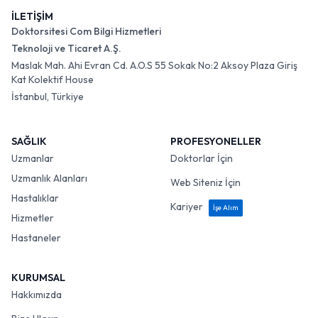
İLETİŞİM
Doktorsitesi Com Bilgi Hizmetleri
Teknoloji ve Ticaret A.Ş.
Maslak Mah. Ahi Evran Cd. A.O.S 55 Sokak No:2 Aksoy Plaza Giriş
Kat Kolektif House
İstanbul, Türkiye
SAĞLIK
PROFESYONELLER
Uzmanlar
Doktorlar İçin
Uzmanlık Alanları
Web Siteniz İçin
Hastalıklar
Kariyer
İşe Alım
Hizmetler
Hastaneler
KURUMSAL
Hakkımızda