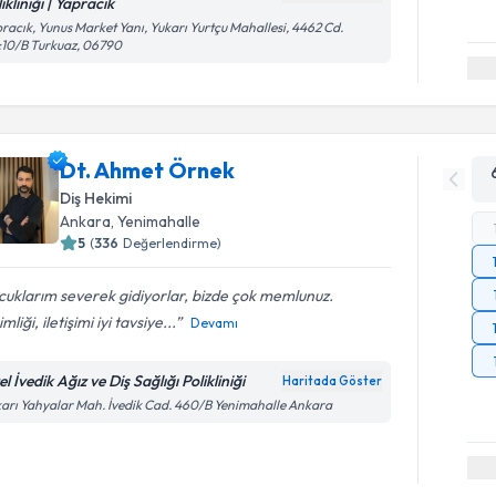
ikliniği | Yapracık
racık, Yunus Market Yanı, Yukarı Yurtçu Mahallesi, 4462 Cd.
10/B Turkuaz, 06790
Dt. Ahmet Örnek
Diş Hekimi
Ankara
, Yenimahalle
5
(
336
Değerlendirme)
uklarım severek gidiyorlar, bizde çok memlunuz.
mliği, iletişimi iyi tavsiye...
Devamı
l İvedik Ağız ve Diş Sağlığı Polikliniği
Haritada Göster
arı Yahyalar Mah. İvedik Cad. 460/B Yenimahalle Ankara