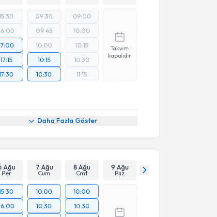
15:30
09:30
09:00
16:00
09:45
10:00
17:00
10:00
10:15
Takvim
kapalıdır
17:15
10:15
10:30
17:30
10:30
11:15
Daha Fazla Göster
6 Ağu
7 Ağu
8 Ağu
9 Ağu
Per
Cum
Cmt
Paz
15:30
10:00
10:00
16:00
10:30
10:30