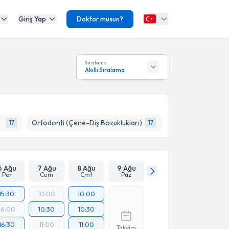
Giriş Yap
Doktor musun?
Sıralama
Akıllı Sıralama
Ortodonti (Çene-Diş Bozuklukları)
17
17
6 Ağu
7 Ağu
8 Ağu
9 Ağu
Per
Cum
Cmt
Paz
15:30
10:00
10:00
16:00
10:30
10:30
16:30
11:00
11:00
Takvim