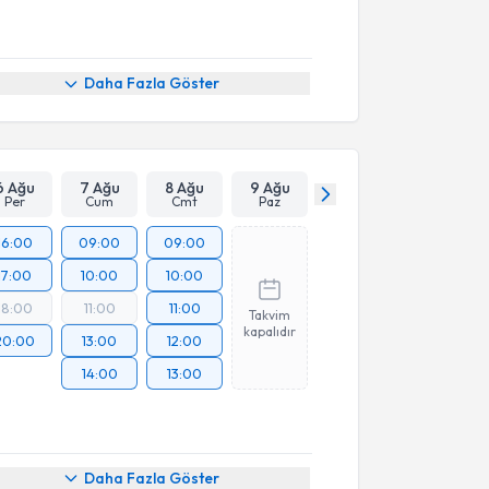
Daha Fazla Göster
6 Ağu
7 Ağu
8 Ağu
9 Ağu
Per
Cum
Cmt
Paz
16:00
09:00
09:00
17:00
10:00
10:00
18:00
11:00
11:00
Takvim
kapalıdır
20:00
13:00
12:00
14:00
13:00
Daha Fazla Göster