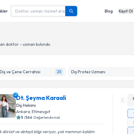
ikler
Blog
Kayıt Ol
an doktor - uzman bulundu
 Diş ve Çene Cerrahisi
Diş Protez Uzmanı
25
Dt. Şeyma Karaali
Diş Hekimi
Ankara
, Etimesgut
5
(
566
Değerlendirme)
 dürüst ve detaylı bilgi veriyor, çok memnun kaldım