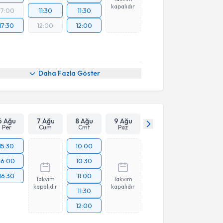
kapalıdır
17:00
11:30
11:30
17:30
12:00
12:00
Daha Fazla Göster
6 Ağu
7 Ağu
8 Ağu
9 Ağu
Per
Cum
Cmt
Paz
15:30
10:00
16:00
10:30
16:30
11:00
Takvim
Takvim
kapalıdır
kapalıdır
11:30
12:00