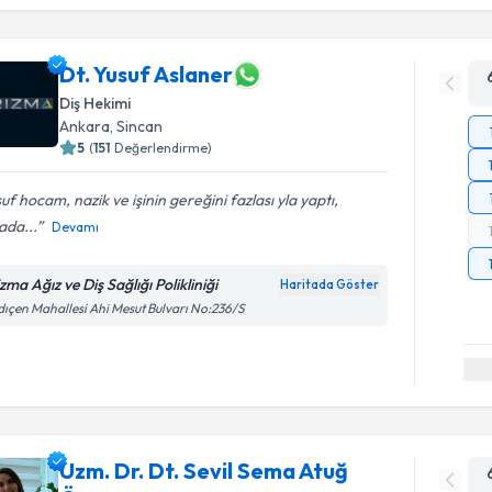
Dt. Yusuf Aslaner
Diş Hekimi
Ankara
, Sincan
5
(
151
Değerlendirme)
uf hocam, nazik ve işinin gereğini fazlası yla yaptı,
ada...
Devamı
zma Ağız ve Diş Sağlığı Polikliniği
Haritada Göster
ıçen Mahallesi Ahi Mesut Bulvarı No:236/S
Uzm. Dr. Dt. Sevil Sema Atuğ