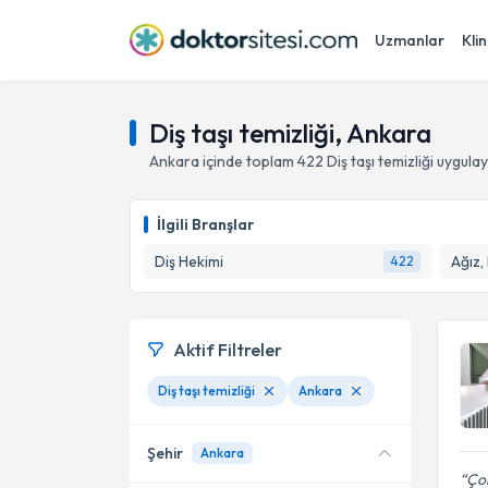
Uzmanlar
Klin
Diş taşı temizliği, Ankara
Ankara
içinde toplam
422
Diş taşı temizliği
uygulay
İlgili Branşlar
Diş Hekimi
Ağız,
422
Aktif Filtreler
Diş taşı temizliği
Ankara
Şehir
Ankara
Çok