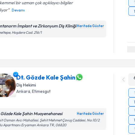
emmel bir uzman çok açıklayıcı bilgiler
liyor
Devamı
ntanorm İmplant ve Zirkonyum Diş Kliniği
Haritada Göster
eltepe, Hoşdere Cad. 216/1
Dt. Gözde Kale Şahin
Diş Hekimi
Ankara
, Etimesgut
.Gözde Kale Şahin Muayenehanesi
Haritada Göster
it Osman Avcı Mahallesi. Şehit Mehmet Çavuş Caddesi. No:10/2
tlu Apartmanı Eryaman Ankara TR, 06820