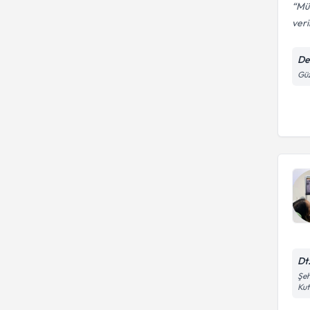
Mük
veri
De
Güz
Dt
Şeh
Ku