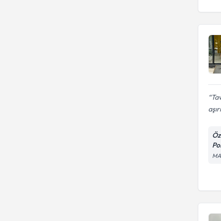
Tav
aşırı
Öz
Pol
MA