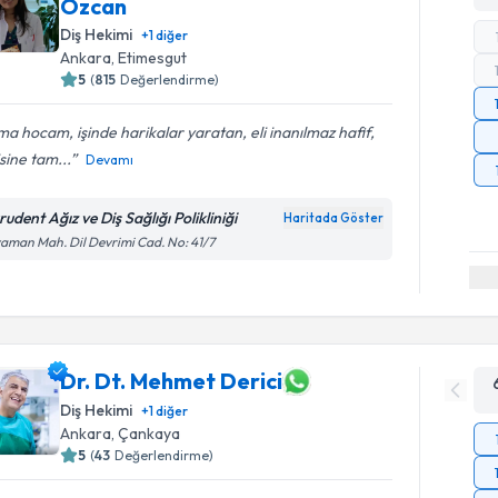
Özcan
Diş Hekimi
+
1
diğer
Ankara
, Etimesgut
5
(
815
Değerlendirme)
a hocam, işinde harikalar yaratan, eli inanılmaz hafif,
isine tam...
Devamı
udent Ağız ve Diş Sağlığı Polikliniği
Haritada Göster
aman Mah. Dil Devrimi Cad. No: 41/7
Dr. Dt. Mehmet Derici
Diş Hekimi
+
1
diğer
Ankara
, Çankaya
5
(
43
Değerlendirme)