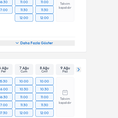
16:30
11:00
11:00
Takvim
kapalıdır
17:00
11:30
11:30
12:00
12:00
Daha Fazla Göster
6 Ağu
7 Ağu
8 Ağu
9 Ağu
Per
Cum
Cmt
Paz
15:30
10:00
10:00
16:00
10:30
10:30
16:30
11:00
11:00
Takvim
kapalıdır
17:00
11:30
11:30
17:30
12:00
12:00