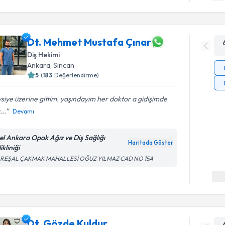
Dt. Mehmet Mustafa Çınar
Diş Hekimi
Ankara
, Sincan
5
(
183
Değerlendirme)
siye üzerine gittim. yaşındayım her doktor a gidişimde
...
Devamı
el Ankara Opak Ağız ve Diş Sağlığı
Haritada Göster
ikliniği
REŞAL ÇAKMAK MAHALLESİ OĞUZ YILMAZ CAD NO 15A
Dt. Gözde Kuldur