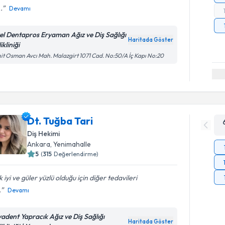
.
Devamı
el Dentapros Eryaman Ağız ve Diş Sağlığı
Haritada Göster
ikliniği
it Osman Avcı Mah. Malazgirt 1071 Cad. No:50/A İç Kapı No:20
Dt. Tuğba Tari
Diş Hekimi
Ankara
, Yenimahalle
5
(
315
Değerlendirme)
 iyi ve güler yüzlü olduğu için diğer tedavileri
.
Devamı
yadent Yapracık Ağız ve Diş Sağlığı
Haritada Göster