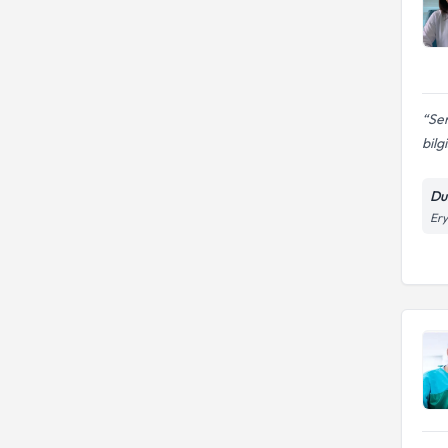
Sem
bilg
Dur
Ery