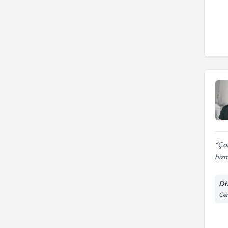
Çok
hizm
Dt
Cem