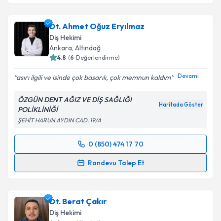
Dt. Ahmet Oğuz Eryılmaz
Diş Hekimi
Ankara
, Altındağ
4.8
(
6
Değerlendirme)
Devamı
asırı ilgili ve isinde çok basarılı, çok memnun kaldım
ÖZGÜN DENT AĞIZ VE DİŞ SAĞLIĞI
Haritada Göster
POLİKLİNİĞİ
ŞEHİT HARUN AYDIN CAD. 19/A
0 (850) 474 17 70
Randevu Takvimi Talebi
Randevu Talep Et
Dt. Ahmet Oğuz Eryılmaz
için randevu takvimi talebi
oluşturun. Size bu uzmandan randevu almanız için bir
Dt. Berat Çakır
takvim hazırlandığında e-posta ile bilgilendireceğiz.
Diş Hekimi