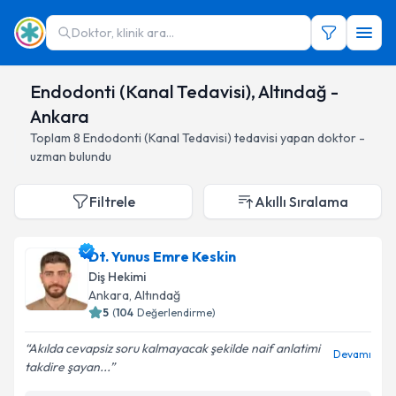
Doktor, klinik ara...
Endodonti (Kanal Tedavisi), Altındağ -
Ankara
Toplam
8
Endodonti (Kanal Tedavisi)
tedavisi yapan doktor -
uzman bulundu
Filtrele
Akıllı Sıralama
Dt. Yunus Emre Keskin
Diş Hekimi
Ankara
, Altındağ
5
(
104
Değerlendirme)
Akılda cevapsiz soru kalmayacak şekilde naif anlatimi
Devamı
takdire şayan...