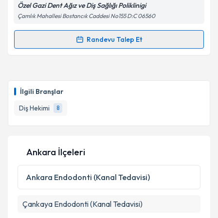
Özel Gazi Dent Ağız ve Diş Sağlığı Poliklinigi
Çamlık Mahallesi Bostancık Caddesi No155 D:C 06560
Kişisel verilerimin işlenmesine ilişkin
Aydınlatma
Randevu Talep Et
Randevu Takvimi Talebi
Metni
'ni okudum ve kişisel verilerimin belirtilen
kapsamda işlenmesini kabul ediyorum.
Dt. Elif Köseoğlu
için randevu takvimi talebi
oluşturun. Size bu uzmandan randevu almanız için bir
Takvim Talebini Gönder
İlgili Branşlar
takvim hazırlandığında e-posta ile bilgilendireceğiz.
Diş Hekimi
8
E-posta Adresiniz
Ankara İlçeleri
Kişisel verilerimin işlenmesine ilişkin
Aydınlatma
Metni
'ni okudum ve kişisel verilerimin belirtilen
Ankara
Endodonti (Kanal Tedavisi)
kapsamda işlenmesini kabul ediyorum.
Çankaya
Endodonti (Kanal Tedavisi)
Takvim Talebini Gönder