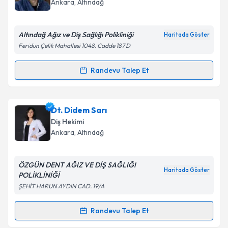
E-posta Adresiniz
Ankara
, Altındağ
Altındağ Ağız ve Diş Sağlığı Polikliniği
Haritada Göster
Feridun Çelik Mahallesi 1048. Cadde 187 D
Kişisel verilerimin işlenmesine ilişkin
Aydınlatma
Metni
'ni okudum ve kişisel verilerimin belirtilen
Randevu Talep Et
kapsamda işlenmesini kabul ediyorum.
Randevu Takvimi Talebi
Takvim Talebini Gönder
Dt. Berat Çakır
için randevu takvimi talebi oluşturun.
Dt. Didem Sarı
Size bu uzmandan randevu almanız için bir takvim
Diş Hekimi
hazırlandığında e-posta ile bilgilendireceğiz.
Ankara
, Altındağ
E-posta Adresiniz
ÖZGÜN DENT AĞIZ VE DİŞ SAĞLIĞI
Haritada Göster
POLİKLİNİĞİ
ŞEHİT HARUN AYDIN CAD. 19/A
Kişisel verilerimin işlenmesine ilişkin
Aydınlatma
Metni
'ni okudum ve kişisel verilerimin belirtilen
Randevu Talep Et
Randevu Takvimi Talebi
kapsamda işlenmesini kabul ediyorum.