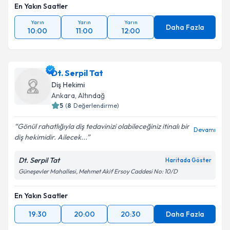
En Yakın Saatler
Yarın
Yarın
Yarın
Daha Fazla
10:00
11:00
12:00
Dt. Serpil Tat
Diş Hekimi
Ankara
, Altındağ
5
(
8
Değerlendirme)
Gönül rahatlığıyla diş tedavinizi olabileceğiniz itinalı bir
Devamı
diş hekimidir. Ailecek...
Dt. Serpil Tat
Haritada Göster
Güneşevler Mahallesi, Mehmet Akif Ersoy Caddesi No: 10/D
En Yakın Saatler
19:30
20:00
20:30
Daha Fazla