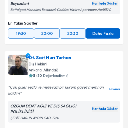
Beyazdent
Haritada Göster
Battalgazi Mahallesi Bostancık Caddesi Hatıra Apartmanı No:155/C
En Yakın Saatler
19:30
20:00
20:30
Daha Fazla
Dt. Sait Nuri Turhan
Diş Hekimi
Ankara
, Altındağ
5
(
50
Değerlendirme)
Çok güler yüzlü ve mütevazi bir kurum gayet memnun
Devamı
kaldım
ÖZGÜN DENT AĞIZ VE DİŞ SAĞLIĞI
Haritada Göster
POLİKLİNİĞİ
ŞEHİT HARUN AYDIN CAD. 19/A