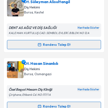
Dt. Süleyman Alisultangil
Diş Hekimi
Bursa
, Kestel
DENT AS AĞIZ VE DİŞ SAĞLIĞI
Haritada Göster
KALE MAH. KURTULUŞ CAD. SEMBOL EVLERİ. B BLOK NO 12 A
Randevu Talep Et
Randevu Takvimi Talebi
Dt. Süleyman Alisultangil
için randevu takvimi talebi
Dt. Hasan Sinankılı
oluşturun. Size bu uzmandan randevu almanız için bir
Diş Hekimi
takvim hazırlandığında e-posta ile bilgilendireceğiz.
Bursa
, Osmangazi
E-posta Adresiniz
Özel Beşyol Mesam Diş Kliniği
Haritada Göster
Çirişhane, Etibank Cd. NO:117/1 A
Kişisel verilerimin işlenmesine ilişkin
Aydınlatma
Randevu Talep Et