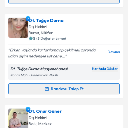
Randevu Takvimi Talebi
Metni
'ni okudum ve kişisel verilerimin belirtilen
kapsamda işlenmesini kabul ediyorum.
Dt. Hasan Sinankılı
için randevu takvimi talebi
Dt. Tuğçe Durna
oluşturun. Size bu uzmandan randevu almanız için bir
Takvim Talebini Gönder
Diş Hekimi
takvim hazırlandığında e-posta ile bilgilendireceğiz.
Bursa
, Nilüfer
5
(
3
Değerlendirme)
E-posta Adresiniz
Erken yaşlarda kurtarılamayıp çekilmek zorunda
Devamı
kalan dişim nedeniyle üst çene...
Dt. Tuğçe Durna Muayenehanesi
Haritada Göster
Kişisel verilerimin işlenmesine ilişkin
Aydınlatma
Konak Mah. 1.Badem Sok. No:1B
Metni
'ni okudum ve kişisel verilerimin belirtilen
kapsamda işlenmesini kabul ediyorum.
Randevu Talep Et
Randevu Takvimi Talebi
Takvim Talebini Gönder
Dt. Tuğçe Durna
için randevu takvimi talebi
Dt. Onur Güner
oluşturun. Size bu uzmandan randevu almanız için bir
Diş Hekimi
takvim hazırlandığında e-posta ile bilgilendireceğiz.
Bolu
, Merkez