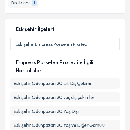
Diş Hekimi
1
E-posta Adresiniz
Eskişehir İlçeleri
Kişisel verilerimin işlenmesine ilişkin
Aydınlatma
Metni
'ni okudum ve kişisel verilerimin belirtilen
Eskişehir
Empress Porselen Protez
kapsamda işlenmesini kabul ediyorum.
Empress Porselen Protez ile İlgili
Takvim Talebini Gönder
Hastalıklar
Eskişehir Odunpazarı 20 Lik Diş Çekimi
Eskişehir Odunpazarı 20 yaş diş çekimleri
Eskişehir Odunpazarı 20 Yaş Dişi
Eskişehir Odunpazarı 20 Yaş ve Diğer Gömülü