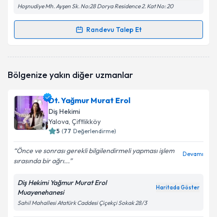
Hoşnudiye Mh. Ayşen Sk. No:28 Dorya Residence 2. Kat No: 20
Randevu Talep Et
Randevu Takvimi Talebi
Dt. Yusuf Dursun
için randevu takvimi talebi
Bölgenize yakın diğer uzmanlar
oluşturun. Size bu uzmandan randevu almanız için bir
takvim hazırlandığında e-posta ile bilgilendireceğiz.
Dt. Yağmur Murat Erol
E-posta Adresiniz
Diş Hekimi
Yalova
, Çiftlikköy
5
(
77
Değerlendirme)
Önce ve sonrası gerekli bilgilendirmeli yapması işlem
Kişisel verilerimin işlenmesine ilişkin
Aydınlatma
Devamı
sırasında bir ağrı...
Metni
'ni okudum ve kişisel verilerimin belirtilen
kapsamda işlenmesini kabul ediyorum.
Diş Hekimi Yağmur Murat Erol
Haritada Göster
Muayenehanesi
Takvim Talebini Gönder
Sahil Mahallesi Atatürk Caddesi Çiçekçi Sokak 28/3