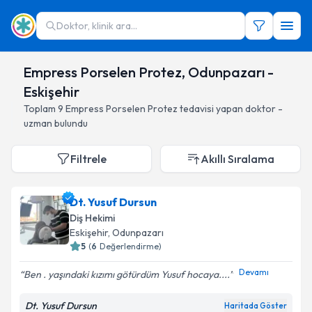
Doktor, klinik ara...
Empress Porselen Protez, Odunpazarı -
Eskişehir
Toplam
9
Empress Porselen Protez
tedavisi yapan doktor -
uzman bulundu
Filtrele
Akıllı Sıralama
Dt. Yusuf Dursun
Diş Hekimi
Eskişehir
, Odunpazarı
5
(
6
Değerlendirme)
Devamı
Ben . yaşındaki kızımı götürdüm Yusuf hocaya....
Dt. Yusuf Dursun
Haritada Göster