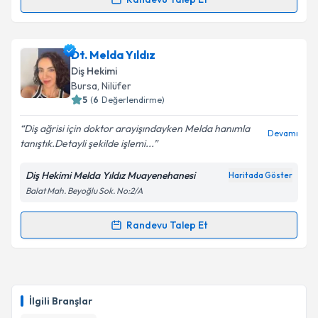
kapsamda işlenmesini kabul ediyorum.
Randevu Takvimi Talebi
Takvim Talebini Gönder
Dt. Ö.Sadık Alaşa
için randevu takvimi talebi
Dt. Melda Yıldız
oluşturun. Size bu uzmandan randevu almanız için bir
Diş Hekimi
takvim hazırlandığında e-posta ile bilgilendireceğiz.
Bursa
, Nilüfer
5
(
6
Değerlendirme)
E-posta Adresiniz
Diş ağrisi için doktor arayişındayken Melda hanımla
Devamı
tanıştık.Detayli şekilde işlemi...
Diş Hekimi Melda Yıldız Muayenehanesi
Haritada Göster
Kişisel verilerimin işlenmesine ilişkin
Aydınlatma
Balat Mah. Beyoğlu Sok. No:2/A
Metni
'ni okudum ve kişisel verilerimin belirtilen
kapsamda işlenmesini kabul ediyorum.
Randevu Talep Et
Randevu Takvimi Talebi
Takvim Talebini Gönder
Dt. Melda Yıldız
için randevu takvimi talebi oluşturun.
Size bu uzmandan randevu almanız için bir takvim
İlgili Branşlar
hazırlandığında e-posta ile bilgilendireceğiz.