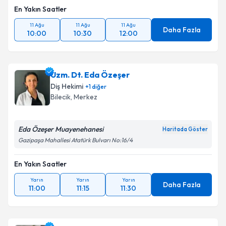
En Yakın Saatler
11 Ağu
11 Ağu
11 Ağu
Daha Fazla
10:00
10:30
12:00
Uzm. Dt. Eda Özeşer
Diş Hekimi
+
1
diğer
Bilecik
, Merkez
Eda Özeşer Muayenehanesi
Haritada Göster
Gazipaşa Mahallesi Atatürk Bulvarı No:16/4
En Yakın Saatler
Yarın
Yarın
Yarın
Daha Fazla
11:00
11:15
11:30