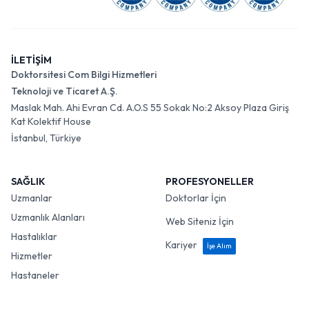
İLETİŞİM
Doktorsitesi Com Bilgi Hizmetleri
Teknoloji ve Ticaret A.Ş.
Maslak Mah. Ahi Evran Cd. A.O.S 55 Sokak No:2 Aksoy Plaza Giriş
Kat Kolektif House
İstanbul, Türkiye
SAĞLIK
PROFESYONELLER
Uzmanlar
Doktorlar İçin
Uzmanlık Alanları
Web Siteniz İçin
Hastalıklar
Kariyer
İşe Alım
Hizmetler
Hastaneler