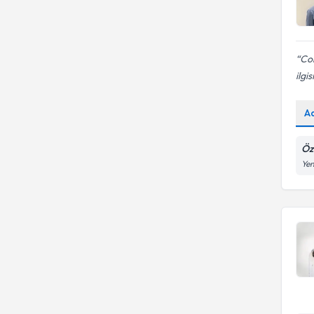
Cok
ilgis
A
Öze
Yen