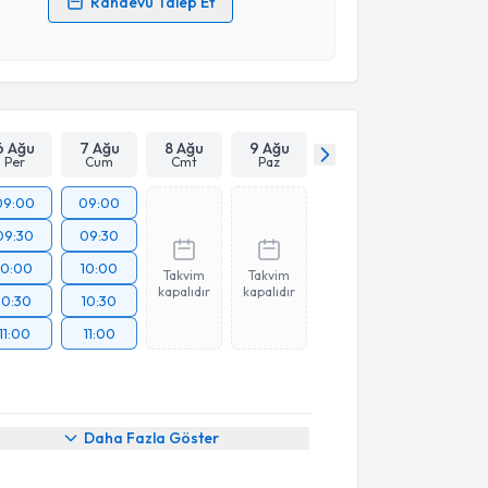
Randevu Talep Et
 verilerimin işlenmesine ilişkin
Aydınlatma Metni
'ni
 ve kişisel verilerimin belirtilen kapsamda
esini kabul ediyorum.
Takvim Talebini Gönder
6 Ağu
7 Ağu
8 Ağu
9 Ağu
Per
Cum
Cmt
Paz
09:00
09:00
09:30
09:30
10:00
10:00
Takvim
Takvim
kapalıdır
kapalıdır
10:30
10:30
11:00
11:00
Daha Fazla Göster