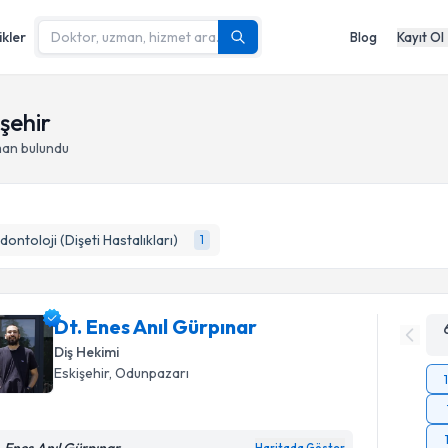
ikler
Blog
Kayıt Ol
şehir
man bulundu
dontoloji (Dişeti Hastalıkları)
1
Dt. Enes Anıl Gürpınar
Diş Hekimi
Eskişehir
, Odunpazarı