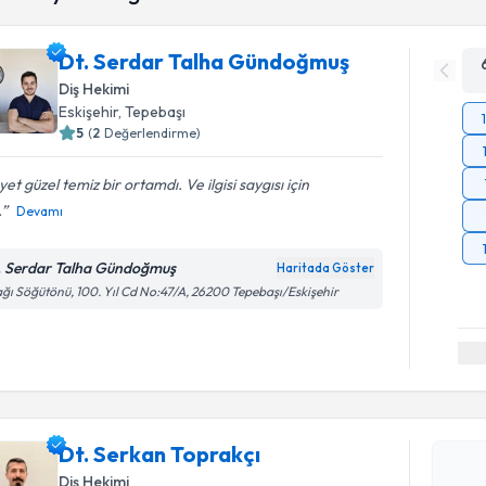
Dt. Serdar Talha Gündoğmuş
Diş Hekimi
Eskişehir
, Tepebaşı
5
(
2
Değerlendirme)
et güzel temiz bir ortamdı. Ve ilgisi saygısı için
.
Devamı
. Serdar Talha Gündoğmuş
Haritada Göster
ğı Söğütönü, 100. Yıl Cd No:47/A, 26200 Tepebaşı/Eskişehir
Randevu T
Dt. Serkan Toprakçı
Dt. Serka
Diş Hekimi