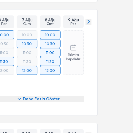
6 Ağu
7 Ağu
8 Ağu
9 Ağu
Per
Cum
Cmt
Paz
10:00
10:00
10:00
10:30
10:30
10:30
11:00
11:00
11:00
Takvim
kapalıdır
11:30
11:30
11:30
12:00
12:00
12:00
Daha Fazla Göster