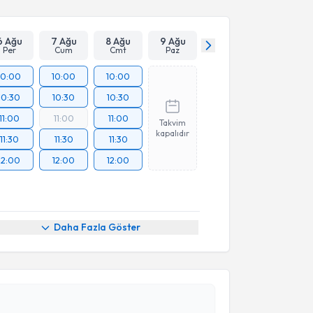
6 Ağu
7 Ağu
8 Ağu
9 Ağu
Per
Cum
Cmt
Paz
10:00
10:00
10:00
10:30
10:30
10:30
11:00
11:00
11:00
Takvim
kapalıdır
11:30
11:30
11:30
12:00
12:00
12:00
Daha Fazla Göster
akvimi Talebi
n Toprakçı
için randevu takvimi talebi oluşturun. Size