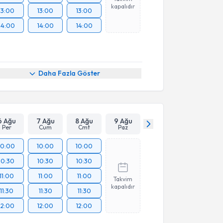
kapalıdır
13:00
13:00
13:00
14:00
14:00
14:00
Daha Fazla Göster
6 Ağu
7 Ağu
8 Ağu
9 Ağu
Per
Cum
Cmt
Paz
10:00
10:00
10:00
10:30
10:30
10:30
11:00
11:00
11:00
Takvim
kapalıdır
11:30
11:30
11:30
12:00
12:00
12:00