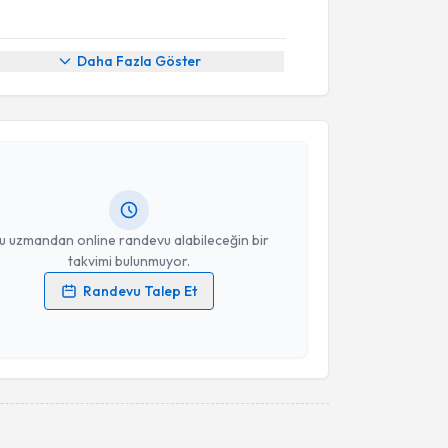
Daha Fazla Göster
akvimi Talebi
 Dursun
için randevu takvimi talebi oluşturun. Size bu
ndevu almanız için bir takvim hazırlandığında e-
lgilendireceğiz.
resiniz
u uzmandan online randevu alabileceğin bir
takvimi bulunmuyor.
Randevu Talep Et
 verilerimin işlenmesine ilişkin
Aydınlatma Metni
'ni
 ve kişisel verilerimin belirtilen kapsamda
esini kabul ediyorum.
Takvim Talebini Gönder