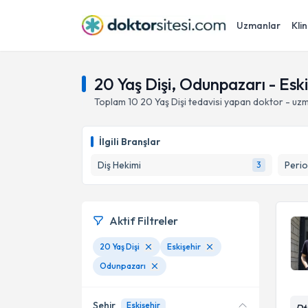
Uzmanlar
Klin
20 Yaş Dişi, Odunpazarı - Eski
Toplam
10
20 Yaş Dişi
tedavisi yapan doktor - uz
İlgili Branşlar
Diş Hekimi
Perio
3
Aktif Filtreler
20 Yaş Dişi
Eskişehir
Odunpazarı
Şehir
Eskişehir