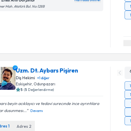
. Enes Anıl Gürpınar
Haritada Göster
er Mah. Atatürk Bul. No:128B
Uzm. Dt. Aybars Pişiren
Diş Hekimi
+
1
diğer
Eskişehir
, Odunpazarı
5
(
5
Değerlendirme)
ars beyin acıklayıcı ve tedavi surecınde ince ayrıntılara
ar dusunmesı...
Devamı
dres
1
Adres
2