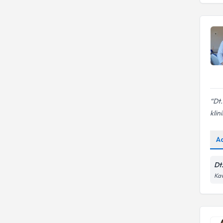
Dt
klini
A
Dt
Kav