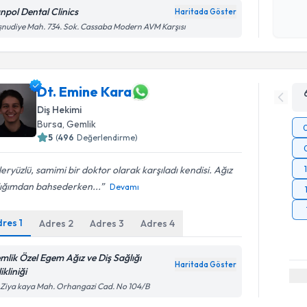
npol Dental Clinics
Haritada Göster
Kişisel
nudiye Mah. 734. Sok. Cassaba Modern AVM Karşısı
okudum
işlenm
Dt. Emine Kara
Diş Hekimi
Bursa
, Gemlik
5
(
496
Değerlendirme)
eryüzlü, samimi bir doktor olarak karşıladı kendisi. Ağız
lığımdan bahsederken...
Devamı
dres
1
Adres
2
Adres
3
Adres
4
mlik Özel Egem Ağız ve Diş Sağlığı
Haritada Göster
ikliniği
 Ziya kaya Mah. Orhangazi Cad. No 104/B