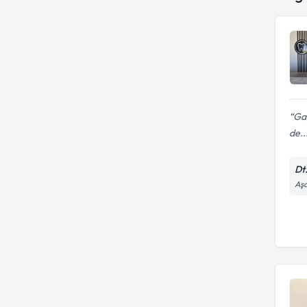
Gay
de..
Dt
Aşa