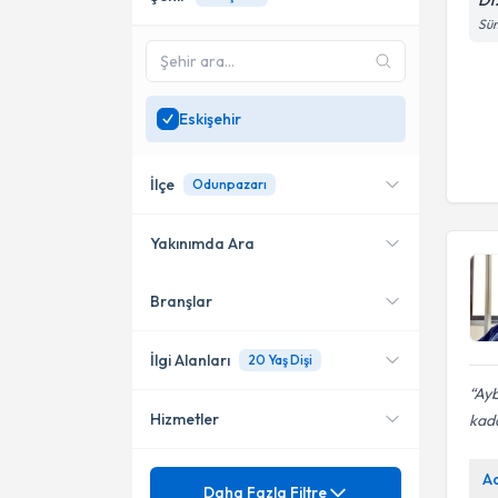
Dt
Süm
Eskişehir
İlçe
Odunpazarı
Yakınımda Ara
Branşlar
Konumuma yakın uzmanları
Odunpazarı
göster
Tepebaşı
İlgi Alanları
20 Yaş Dişi
Ayb
Hizmetler
kad
Diş Hekimi
Periodontoloji (Dişeti
Mezuniyet
A
20 Lik Diş Çekimi
Daha Fazla Filtre
Hastalıkları)