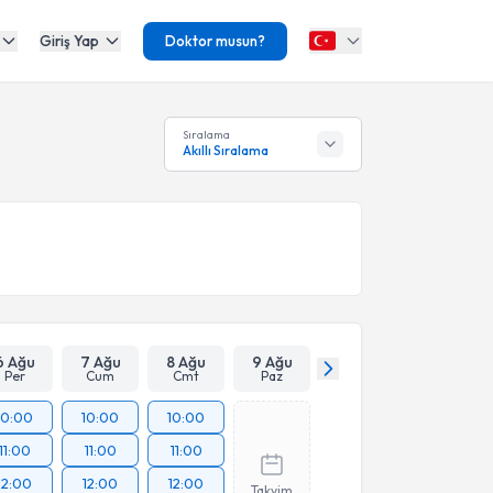
Giriş Yap
Doktor musun?
Sıralama
Akıllı Sıralama
6 Ağu
7 Ağu
8 Ağu
9 Ağu
Per
Cum
Cmt
Paz
10:00
10:00
10:00
11:00
11:00
11:00
12:00
12:00
12:00
Takvim