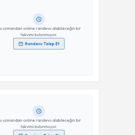
 randevu almanız için bir takvim hazırlandığında e-
lgilendireceğiz.
resiniz
u uzmandan online randevu alabileceğin bir
takvimi bulunmuyor.
Randevu Talep Et
 verilerimin işlenmesine ilişkin
Aydınlatma Metni
'ni
 ve kişisel verilerimin belirtilen kapsamda
esini kabul ediyorum.
akvimi Talebi
Takvim Talebini Gönder
uğçe Yılmaz Kaşıkcıoğlu
için randevu takvimi talebi
Size bu uzmandan randevu almanız için bir takvim
ında e-posta ile bilgilendireceğiz.
resiniz
u uzmandan online randevu alabileceğin bir
takvimi bulunmuyor.