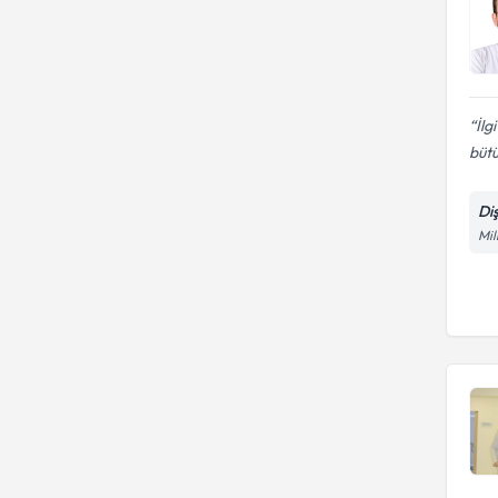
İl
bütü
Di
Mil