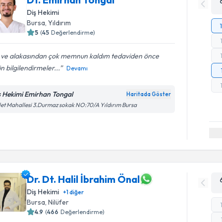
Diş Hekimi
Bursa
, Yıldırım
5
(
45
Değerlendirme)
gi ve alakasından çok memnun kaldım tedaviden önce
n bilgilendirmeler...
Devamı
ş Hekimi Emirhan Tongal
Haritada Göster
let Mahallesi 3.Durmaz sokak NO:70/A Yıldırım Bursa
Dr. Dt. Halil İbrahim Önal
Diş Hekimi
+
1
diğer
Bursa
, Nilüfer
4.9
(
466
Değerlendirme)