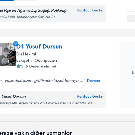
l Pişiren Ağız ve Diş Sağlığı Polikiniği
Haritada Göster
nelik Mah. Yenibahçeler Sok. No:10
Randevu T
Dt. Yusuf
Dt. Yusuf Dursun
uzmandan ra
posta ile bi
Diş Hekimi
Eskişehir
, Odunpazarı
E-posta Ad
5
(
6
Değerlendirme)
B
 . yaşındaki kızımı götürdüm Yusuf hocaya....
Devamı
Kişisel
. Yusuf Dursun
Haritada Göster
okudum
nudiye Mh. Ayşen Sk. No:28 Dorya Residence 2. Kat No: 20
işlenm
enize yakın diğer uzmanlar