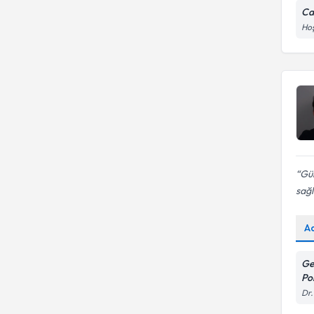
Ca
Hoş
Gül
sağ
A
Ge
Pol
Dr.