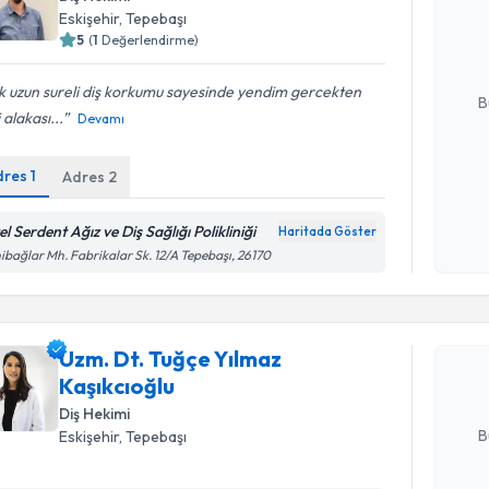
bu uzmandan
Eskişehir
, Tepebaşı
posta ile bi
5
(
1
Değerlendirme)
E-posta Ad
 uzun sureli diş korkumu sayesinde yendim gercekten
B
i alakası...
Devamı
dres
1
Adres
2
Kişisel
okudum
işlenm
l Serdent Ağız ve Diş Sağlığı Polikliniği
Haritada Göster
Randevu T
ibağlar Mh. Fabrikalar Sk. 12/A Tepebaşı, 26170
Uzm. Dt. T
oluşturun. 
Uzm. Dt. Tuğçe Yılmaz
hazırlandığ
Kaşıkcıoğlu
E-posta Ad
Diş Hekimi
B
Eskişehir
, Tepebaşı