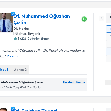
Dt. Muhammed Oğuzhan
Çetin
Diş Hekimi
Kütahya
, Tavşanlı
5
(
226
Değerlendirme)
. muhammet Oğuzhan çetin. Dt. ifakat afra armağan ve
k...
Devamı
dres
1
Adres
2
. Muhammed Oğuzhan Çetin
Haritada Göster
aklı Mah. Tunç Bilek Cad No:36
Dt. Emirhan Tongal