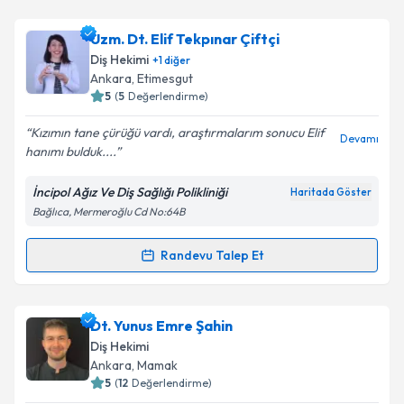
Takvim Talebini Gönder
Dt. Fidan Kuşcizade
için randevu takvimi talebi
Uzm. Dt. Elif Tekpınar Çiftçi
oluşturun. Size bu uzmandan randevu almanız için bir
Diş Hekimi
+
1
diğer
takvim hazırlandığında e-posta ile bilgilendireceğiz.
Ankara
, Etimesgut
5
(
5
Değerlendirme)
E-posta Adresiniz
Kızımın tane çürüğü vardı, araştırmalarım sonucu Elif
Devamı
hanımı bulduk....
İncipol Ağız Ve Diş Sağlığı Polikliniği
Haritada Göster
Kişisel verilerimin işlenmesine ilişkin
Aydınlatma
Bağlıca, Mermeroğlu Cd No:64B
Metni
'ni okudum ve kişisel verilerimin belirtilen
kapsamda işlenmesini kabul ediyorum.
Randevu Talep Et
Randevu Takvimi Talebi
Takvim Talebini Gönder
Uzm. Dt. Elif Tekpınar Çiftçi
için randevu takvimi
Dt. Yunus Emre Şahin
talebi oluşturun. Size bu uzmandan randevu almanız
Diş Hekimi
için bir takvim hazırlandığında e-posta ile
Ankara
, Mamak
bilgilendireceğiz.
5
(
12
Değerlendirme)