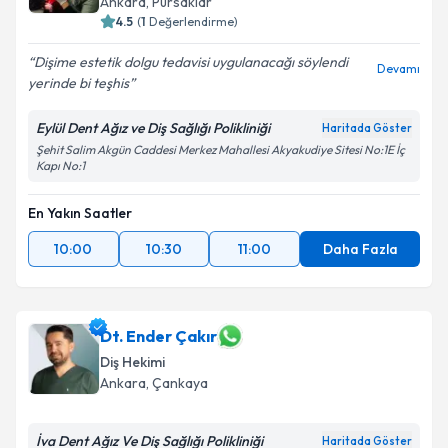
Ankara
, Pursaklar
4.5
(
1
Değerlendirme)
Dişime estetik dolgu tedavisi uygulanacağı söylendi
Devamı
yerinde bi teşhis
Eylül Dent Ağız ve Diş Sağlığı Polikliniği
Haritada Göster
Şehit Salim Akgün Caddesi Merkez Mahallesi Akyakudiye Sitesi No:1E İç
Kapı No:1
En Yakın Saatler
10:00
10:30
11:00
Daha Fazla
Dt. Ender Çakır
Diş Hekimi
Ankara
, Çankaya
İva Dent Ağız Ve Diş Sağlığı Polikliniği
Haritada Göster