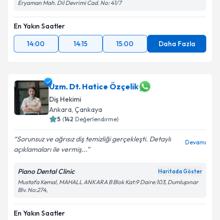
Eryaman Mah. Dil Devrimi Cad. No: 41/7
En Yakın Saatler
14:00
14:15
15:00
Daha Fazla
Uzm. Dt. Hatice Özçelik
Diş Hekimi
Ankara
, Çankaya
5
(
142
Değerlendirme)
Sorunsuz ve ağrısız diş temizliği gerçekleşti. Detaylı
Devamı
açıklamaları ile vermiş...
Piano Dental Clinic
Haritada Göster
Mustafa Kemal, MAHALL ANKARA B Blok Kat:9 Daire:103, Dumlupınar
Blv. No:274,
En Yakın Saatler