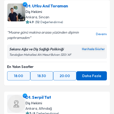
Dt. Utku Anıl Toraman
Diş Hekimi
Ankara
, Sincan
4.9
(
32
Değerlendirme)
Muane günü makina arızası yüzünden dişimin
Devamı
yaptıramadım
Sekans Ağız ve Diş Sağlığı Polikiniği
Haritada Göster
Tandoğan Mahallesi Ahi Mesut Bulvarı 320/ AF
En Yakın Saatler
18:00
18:30
20:00
Daha Fazla
Dt. Serpil Tat
Diş Hekimi
Ankara
, Altındağ
5
(
8
Değerlendirme)