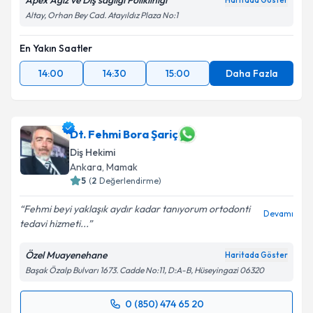
Apex Ağız ve Diş sağlığı Polikliniği
Haritada Göster
Altay, Orhan Bey Cad. Atayıldız Plaza No:1
En Yakın Saatler
14:00
14:30
15:00
Daha Fazla
Dt. Fehmi Bora Şariç
Diş Hekimi
Ankara
, Mamak
5
(
2
Değerlendirme)
Fehmi beyi yaklaşık aydır kadar tanıyorum ortodonti
Devamı
tedavi hizmeti...
Özel Muayenehane
Haritada Göster
Başak Özalp Bulvarı 1673. Cadde No:11, D:A-B, Hüseyingazi 06320
0 (850) 474 65 20
Randevu Takvimi Talebi