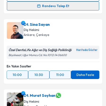
Randevu Talep Et
Dt. Fehmi Bora Şariç
için randevu takvimi talebi
oluşturun. Size bu uzmandan randevu almanız için bir
Dt. Sina Sayan
takvim hazırlandığında e-posta ile bilgilendireceğiz.
Diş Hekimi
E-posta Adresiniz
Ankara
, Çankaya
Özel DentisLife Ağız ve Diş Sağlığı Polikliniği
Haritada Göster
Büyükesat, Uğur Mumcu Cd. No:101 D:14 06600
Kişisel verilerimin işlenmesine ilişkin
Aydınlatma
Metni
'ni okudum ve kişisel verilerimin belirtilen
En Yakın Saatler
kapsamda işlenmesini kabul ediyorum.
10:00
10:30
11:00
Daha Fazla
Takvim Talebini Gönder
Dt. Murat Soyhan
Diş Hekimi