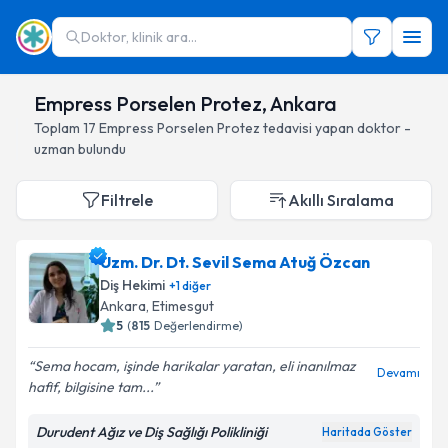
Doktor, klinik ara...
Empress Porselen Protez, Ankara
Toplam
17
Empress Porselen Protez
tedavisi yapan doktor -
uzman bulundu
Filtrele
Akıllı Sıralama
Uzm. Dr. Dt. Sevil Sema Atuğ Özcan
Diş Hekimi
+
1
diğer
Ankara
, Etimesgut
5
(
815
Değerlendirme)
Sema hocam, işinde harikalar yaratan, eli inanılmaz
Devamı
hafif, bilgisine tam...
Durudent Ağız ve Diş Sağlığı Polikliniği
Haritada Göster