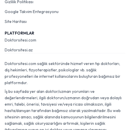
Gizlilik Politikası
Google Takvim Entegrasyonu
Site Haritası
PLATFORMLAR
Doktorsitesi.com
Doktorsitesi.az
Doktorsitesi.com sağlık sektöründe hizmet veren tıp doktorları,
diş hekimleri, fizyoterapistler, psikologlar vb. sağlık
profesyonelleri ile internet kullanıcılarını buluşturan bağımsız bir
platformdur.
İş bu sayfada yer alan doktor/uzman yorumları ve
değerlendirmeleri, ilgili doktorun/uzmanın doğrudan veya dolaylı
emri, talebi, önerisi, tavsiyesi ve/veya ricası olmaksızın, ilgili
hasta/danışan tarafından bağımsız olarak yazılmaktadır. Bu web
sitesinin amacı, sağlık alanında kamuoyunun bilgilendirilmesini
sağlamak, sağlık okuryazarlığını artırmak, kişilerin sağlık
ihtiyaçlarına uygun en iyi doktor veya uzmana ulaşmasını