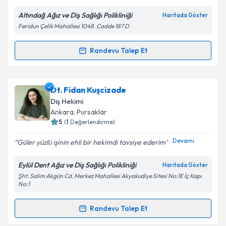
E-posta Adresiniz
Altındağ Ağız ve Diş Sağlığı Polikliniği
Haritada Göster
Feridun Çelik Mahallesi 1048. Cadde 187 D
Kişisel verilerimin işlenmesine ilişkin
Aydınlatma
Randevu Talep Et
Randevu Takvimi Talebi
Metni
'ni okudum ve kişisel verilerimin belirtilen
kapsamda işlenmesini kabul ediyorum.
Dt. Berat Çakır
için randevu takvimi talebi oluşturun.
Dt. Fidan Kuşcizade
Size bu uzmandan randevu almanız için bir takvim
Takvim Talebini Gönder
Diş Hekimi
hazırlandığında e-posta ile bilgilendireceğiz.
Ankara
, Pursaklar
5
(
1
Değerlendirme)
E-posta Adresiniz
Devamı
Güler yüzlü işinin ehli bir hekimdi tavsiye ederim
Eylül Dent Ağız ve Diş Sağlığı Polikliniği
Haritada Göster
Şht. Salim Akgün Cd. Merkez Mahallesi Akyakudiye Sitesi No:1E İç Kapı
Kişisel verilerimin işlenmesine ilişkin
Aydınlatma
No:1
Metni
'ni okudum ve kişisel verilerimin belirtilen
kapsamda işlenmesini kabul ediyorum.
Randevu Talep Et
Randevu Takvimi Talebi