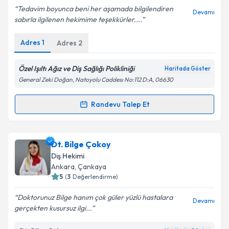
E-posta Adresiniz
Tedavim boyunca beni her aşamada bilgilendiren
Devamı
sabırla ilgilenen hekimime teşekkürler....
Adres
1
Adres
2
Kişisel verilerimin işlenmesine ilişkin
Aydınlatma
Metni
'ni okudum ve kişisel verilerimin belirtilen
Özel Işıltı Ağız ve Diş Sağlığı Polikliniği
Haritada Göster
kapsamda işlenmesini kabul ediyorum.
General Zeki Doğan, Natoyolu Caddesı No:112 D:A, 06630
Randevu Talep Et
Takvim Talebini Gönder
Randevu Takvimi Talebi
Dt. Yunus Emre Şahin
için randevu takvimi talebi
Dt. Bilge Çokoy
oluşturun. Size bu uzmandan randevu almanız için bir
Diş Hekimi
takvim hazırlandığında e-posta ile bilgilendireceğiz.
Ankara
, Çankaya
5
(
3
Değerlendirme)
E-posta Adresiniz
Doktorunuz Bilge hanım çok güler yüzlü hastalara
Devamı
gerçekten kusursuz ilgi...