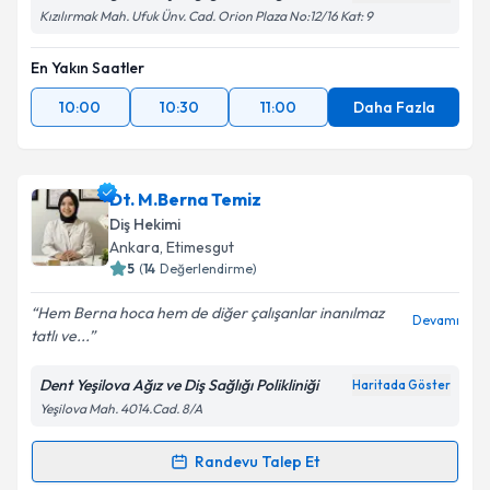
Kızılırmak Mah. Ufuk Ünv. Cad. Orion Plaza No:12/16 Kat: 9
En Yakın Saatler
10:00
10:30
11:00
Daha Fazla
Dt. M.Berna Temiz
Diş Hekimi
Ankara
, Etimesgut
5
(
14
Değerlendirme)
Hem Berna hoca hem de diğer çalışanlar inanılmaz
Devamı
tatlı ve...
Dent Yeşilova Ağız ve Diş Sağlığı Polikliniği
Haritada Göster
Yeşilova Mah. 4014.Cad. 8/A
Randevu Talep Et
Randevu Takvimi Talebi