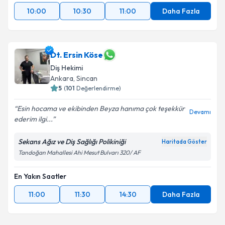
10:00
10:30
11:00
Daha Fazla
Dt. Ersin Köse
Diş Hekimi
Ankara
, Sincan
5
(
101
Değerlendirme)
Esin hocama ve ekibinden Beyza hanıma çok teşekkür
Devamı
ederim ilgi...
Sekans Ağız ve Diş Sağlığı Polikiniği
Haritada Göster
Tandoğan Mahallesi Ahi Mesut Bulvarı 320/ AF
En Yakın Saatler
11:00
11:30
14:30
Daha Fazla