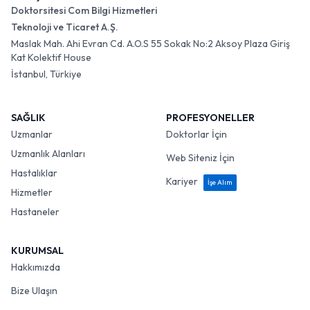
Doktorsitesi Com Bilgi Hizmetleri
Teknoloji ve Ticaret A.Ş.
Maslak Mah. Ahi Evran Cd. A.O.S 55 Sokak No:2 Aksoy Plaza Giriş
Kat Kolektif House
İstanbul, Türkiye
SAĞLIK
PROFESYONELLER
Uzmanlar
Doktorlar İçin
Uzmanlık Alanları
Web Siteniz İçin
Hastalıklar
Kariyer
İşe Alım
Hizmetler
Hastaneler
KURUMSAL
Hakkımızda
Bize Ulaşın