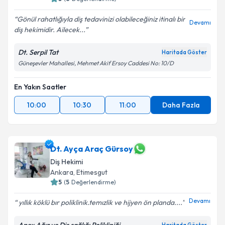
Gönül rahatlığıyla diş tedavinizi olabileceğiniz itinalı bir
Devamı
diş hekimidir. Ailecek...
Dt. Serpil Tat
Haritada Göster
Güneşevler Mahallesi, Mehmet Akif Ersoy Caddesi No: 10/D
En Yakın Saatler
10:00
10:30
11:00
Daha Fazla
Dt. Ayça Araç Gürsoy
Diş Hekimi
Ankara
, Etimesgut
5
(
5
Değerlendirme)
Devamı
yıllık köklü bır poliklinik.temızlik ve hijyen ön planda....