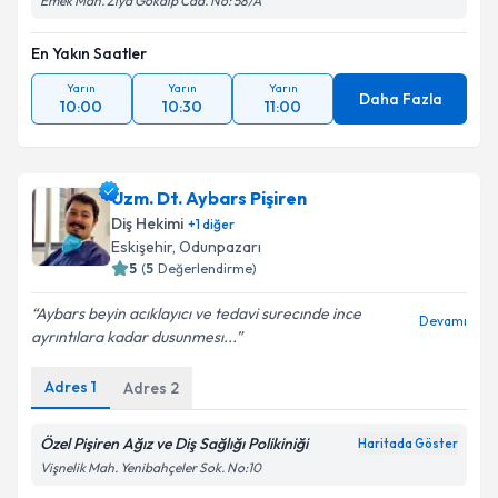
Emek Mah. Ziya Gökalp Cad. No: 58/A
En Yakın Saatler
Yarın
Yarın
Yarın
Daha Fazla
10:00
10:30
11:00
Uzm. Dt. Aybars Pişiren
Diş Hekimi
+
1
diğer
Eskişehir
,
Odunpazarı
5
(
5
Değerlendirme)
Aybars beyin acıklayıcı ve tedavi surecınde ince
Devamı
ayrıntılara kadar dusunmesı...
Adres
1
Adres
2
Özel Pişiren Ağız ve Diş Sağlığı Polikiniği
Haritada Göster
Vişnelik Mah. Yenibahçeler Sok. No:10