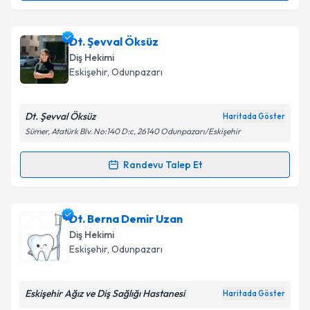
kapsamda işlenmesini kabul ediyorum.
Dt. Gözde Buzlu
için randevu takvimi talebi oluşturun.
Dt. Şevval Öksüz
Takvim Talebini Gönder
Size bu uzmandan randevu almanız için bir takvim
Diş Hekimi
hazırlandığında e-posta ile bilgilendireceğiz.
Eskişehir
,
Odunpazarı
E-posta Adresiniz
Dt. Şevval Öksüz
Haritada Göster
Sümer, Atatürk Blv. No:140 D:c, 26140 Odunpazarı/Eskişehir
Kişisel verilerimin işlenmesine ilişkin
Aydınlatma
Randevu Talep Et
Randevu Takvimi Talebi
Metni
'ni okudum ve kişisel verilerimin belirtilen
kapsamda işlenmesini kabul ediyorum.
Dt. Şevval Öksüz
için randevu takvimi talebi
Dt. Berna Demir Uzan
oluşturun. Size bu uzmandan randevu almanız için bir
Takvim Talebini Gönder
Diş Hekimi
takvim hazırlandığında e-posta ile bilgilendireceğiz.
Eskişehir
,
Odunpazarı
E-posta Adresiniz
Eskişehir Ağız ve Diş Sağlığı Hastanesi
Haritada Göster