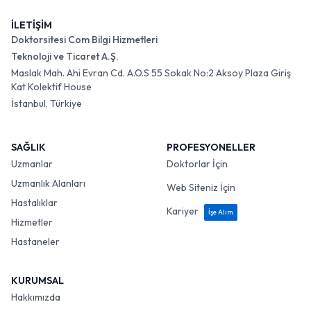
İLETİŞİM
Doktorsitesi Com Bilgi Hizmetleri
Teknoloji ve Ticaret A.Ş.
Maslak Mah. Ahi Evran Cd. A.O.S 55 Sokak No:2 Aksoy Plaza Giriş
Kat Kolektif House
İstanbul, Türkiye
SAĞLIK
PROFESYONELLER
Uzmanlar
Doktorlar İçin
Uzmanlık Alanları
Web Siteniz İçin
Hastalıklar
Kariyer
İşe Alım
Hizmetler
Hastaneler
KURUMSAL
Hakkımızda