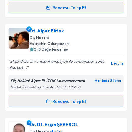
kapsamda işlenmesini kabul ediyorum.
Randevu Talep Et
Randevu Takvimi Talebi
Takvim Talebini Gönder
Dt. Yusuf Töre
için randevu takvimi talebi oluşturun.
Dt. Alper Elitok
Size bu uzmandan randevu almanız için bir takvim
Diş Hekimi
hazırlandığında e-posta ile bilgilendireceğiz.
Eskişehir
,
Odunpazarı
5
(
3
Değerlendirme)
E-posta Adresiniz
Eksik dişlerimi implant ameliyatı ile tamamladı. sene
Devamı
oldu çok...
Diş Hekimi Alper ELİTOK Muayenehanesi
Haritada Göster
Kişisel verilerimin işlenmesine ilişkin
Aydınlatma
İstiklal, İki Eylül Cad. Arın Apt. No:5 D:1, 26010
Metni
'ni okudum ve kişisel verilerimin belirtilen
kapsamda işlenmesini kabul ediyorum.
Randevu Talep Et
Randevu Takvimi Talebi
Takvim Talebini Gönder
Dt. Alper Elitok
için randevu takvimi talebi oluşturun.
Dr. Dt. Erçin ŞEBEROL
Size bu uzmandan randevu almanız için bir takvim
Diş Hekimi
+
1
diğer