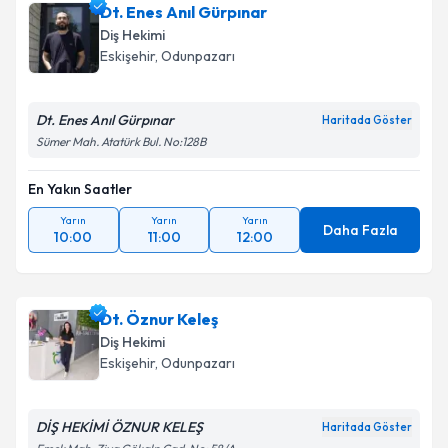
Dt. Enes Anıl Gürpınar
Diş Hekimi
Eskişehir
,
Odunpazarı
Dt. Enes Anıl Gürpınar
Haritada Göster
Sümer Mah. Atatürk Bul. No:128B
En Yakın Saatler
Yarın
Yarın
Yarın
Daha Fazla
10:00
11:00
12:00
Dt. Öznur Keleş
Diş Hekimi
Eskişehir
,
Odunpazarı
DİŞ HEKİMİ ÖZNUR KELEŞ
Haritada Göster