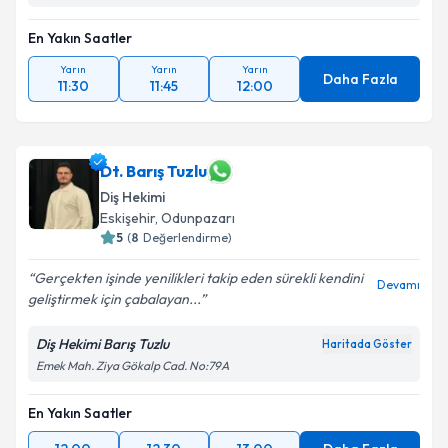
En Yakın Saatler
Yarın
Yarın
Yarın
Daha Fazla
11:30
11:45
12:00
Dt. Barış Tuzlu
Diş Hekimi
Eskişehir
,
Odunpazarı
5
(
8
Değerlendirme)
Gerçekten işinde yenilikleri takip eden sürekli kendini
Devamı
geliştirmek için çabalayan...
Diş Hekimi Barış Tuzlu
Haritada Göster
Emek Mah. Ziya Gökalp Cad. No:79A
En Yakın Saatler