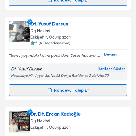
Randevu Talep Et
Dr. Dt. Akın Pişiren
için randevu takvimi talebi
oluşturun. Size bu uzmandan randevu almanız için bir
Dt. Yusuf Dursun
takvim hazırlandığında e-posta ile bilgilendireceğiz.
Diş Hekimi
E-posta Adresiniz
Eskişehir
,
Odunpazarı
5
(
6
Değerlendirme)
Devamı
Ben . yaşındaki kızımı götürdüm Yusuf hocaya....
Kişisel verilerimin işlenmesine ilişkin
Aydınlatma
Dt. Yusuf Dursun
Haritada Göster
Metni
'ni okudum ve kişisel verilerimin belirtilen
Hoşnudiye Mh. Ayşen Sk. No:28 Dorya Residence 2. Kat No: 20
kapsamda işlenmesini kabul ediyorum.
Randevu Talep Et
Randevu Takvimi Talebi
Takvim Talebini Gönder
Dt. Yusuf Dursun
için randevu takvimi talebi
Dr. Dt. Ercan Kadıoğlu
oluşturun. Size bu uzmandan randevu almanız için bir
Diş Hekimi
takvim hazırlandığında e-posta ile bilgilendireceğiz.
Eskişehir
,
Odunpazarı