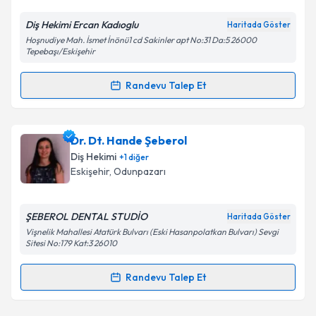
E-posta Adresiniz
Diş Hekimi Ercan Kadıoglu
Haritada Göster
Hoşnudiye Mah. İsmet İnönü1 cd Sakinler apt No:31 Da:5 26000
Tepebaşı/Eskişehir
Kişisel verilerimin işlenmesine ilişkin
Aydınlatma
Randevu Talep Et
Metni
'ni okudum ve kişisel verilerimin belirtilen
Randevu Takvimi Talebi
kapsamda işlenmesini kabul ediyorum.
Dr. Dt. Ercan Kadıoğlu
için randevu takvimi talebi
Dr. Dt. Hande Şeberol
Takvim Talebini Gönder
oluşturun. Size bu uzmandan randevu almanız için bir
Diş Hekimi
+
1
diğer
takvim hazırlandığında e-posta ile bilgilendireceğiz.
Eskişehir
,
Odunpazarı
E-posta Adresiniz
ŞEBEROL DENTAL STUDİO
Haritada Göster
Vişnelik Mahallesi Atatürk Bulvarı (Eski Hasanpolatkan Bulvarı) Sevgi
Sitesi No:179 Kat:3 26010
Kişisel verilerimin işlenmesine ilişkin
Aydınlatma
Randevu Talep Et
Metni
'ni okudum ve kişisel verilerimin belirtilen
Randevu Takvimi Talebi
kapsamda işlenmesini kabul ediyorum.