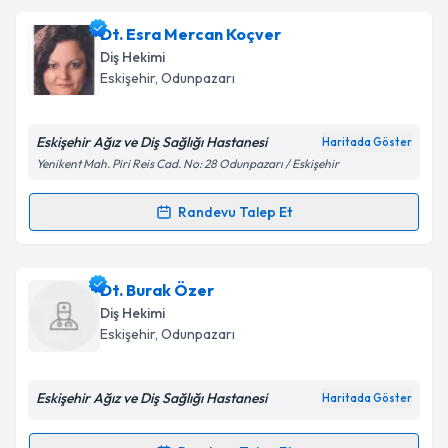
Dt. İlnur Güleç
için randevu takvimi talebi oluşturun.
Dt. Esra Mercan Koçver
Size bu uzmandan randevu almanız için bir takvim
Takvim Talebini Gönder
Diş Hekimi
hazırlandığında e-posta ile bilgilendireceğiz.
Eskişehir
,
Odunpazarı
E-posta Adresiniz
Eskişehir Ağız ve Diş Sağlığı Hastanesi
Haritada Göster
Yenikent Mah. Piri Reis Cad. No: 28 Odunpazarı / Eskişehir
Kişisel verilerimin işlenmesine ilişkin
Aydınlatma
Randevu Talep Et
Randevu Takvimi Talebi
Metni
'ni okudum ve kişisel verilerimin belirtilen
kapsamda işlenmesini kabul ediyorum.
Dt. Esra Mercan Koçver
için randevu takvimi talebi
Dt. Burak Özer
oluşturun. Size bu uzmandan randevu almanız için bir
Takvim Talebini Gönder
Diş Hekimi
takvim hazırlandığında e-posta ile bilgilendireceğiz.
Eskişehir
,
Odunpazarı
E-posta Adresiniz
Eskişehir Ağız ve Diş Sağlığı Hastanesi
Haritada Göster