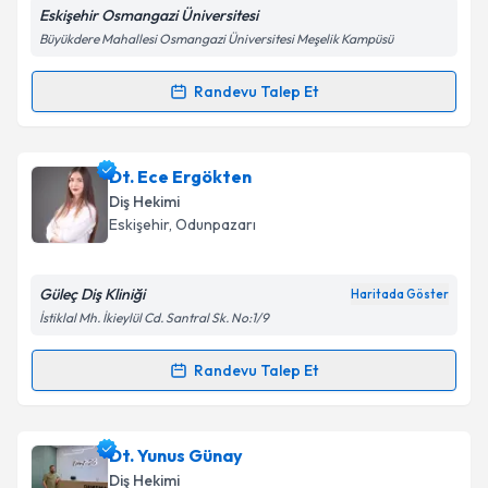
Eskişehir Osmangazi Üniversitesi
Kişisel verilerimin işlenmesine ilişkin
Aydınlatma
Büyükdere Mahallesi Osmangazi Üniversitesi Meşelik Kampüsü
Metni
'ni okudum ve kişisel verilerimin belirtilen
kapsamda işlenmesini kabul ediyorum.
Randevu Talep Et
Randevu Takvimi Talebi
Takvim Talebini Gönder
Dt. Ozan Biçer
için randevu takvimi talebi oluşturun.
Dt. Ece Ergökten
Size bu uzmandan randevu almanız için bir takvim
Diş Hekimi
hazırlandığında e-posta ile bilgilendireceğiz.
Eskişehir
,
Odunpazarı
E-posta Adresiniz
Güleç Diş Kliniği
Haritada Göster
İstiklal Mh. İkieylül Cd. Santral Sk. No:1/9
Kişisel verilerimin işlenmesine ilişkin
Aydınlatma
Randevu Talep Et
Randevu Takvimi Talebi
Metni
'ni okudum ve kişisel verilerimin belirtilen
kapsamda işlenmesini kabul ediyorum.
Dt. Ece Ergökten
için randevu takvimi talebi
Dt. Yunus Günay
oluşturun. Size bu uzmandan randevu almanız için bir
Takvim Talebini Gönder
Diş Hekimi