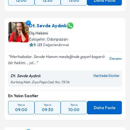
12:00
12:30
13:00
Daha Fazla
Dt. Sevde Aydınlı
Diş Hekimi
Eskişehir
,
Odunpazarı
5
(
23
Değerlendirme)
Merhabalar. Sevde Hanım mesleğinde gayet başarılı
Devamı
bir hekim. , yıl...
Dt. Sevde Aydınlı
Haritada Göster
Kurtuluş Mah. Ziya Paşa Cad. No: 73/1A
En Yakın Saatler
Yarın
Yarın
Yarın
Daha Fazla
09:00
09:30
10:00