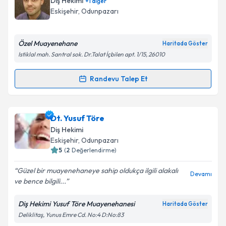
Diş Hekimi
+
1
diğer
takvim hazırlandığında e-posta ile bilgilendireceğiz.
Eskişehir
,
Odunpazarı
E-posta Adresiniz
Özel Muayenehane
Haritada Göster
Istiklal mah. Santral sok. Dr.Talat İçbilen apt. 1/15, 26010
Kişisel verilerimin işlenmesine ilişkin
Aydınlatma
Randevu Talep Et
Randevu Takvimi Talebi
Metni
'ni okudum ve kişisel verilerimin belirtilen
kapsamda işlenmesini kabul ediyorum.
Dt. Can Giderler
için randevu takvimi talebi
Dt. Yusuf Töre
oluşturun. Size bu uzmandan randevu almanız için bir
Takvim Talebini Gönder
Diş Hekimi
takvim hazırlandığında e-posta ile bilgilendireceğiz.
Eskişehir
,
Odunpazarı
5
(
2
Değerlendirme)
E-posta Adresiniz
Güzel bir muayenehaneye sahip oldukça ilgili alakalı
Devamı
ve bence bilgili...
Diş Hekimi Yusuf Töre Muayenehanesi
Haritada Göster
Kişisel verilerimin işlenmesine ilişkin
Aydınlatma
Deliklitaş, Yunus Emre Cd. No:4 D:No:83
Metni
'ni okudum ve kişisel verilerimin belirtilen