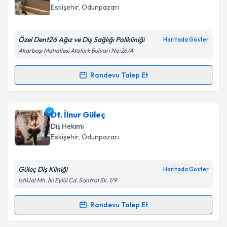
takvim hazırlandığında e-posta ile bilgilendireceğiz.
Eskişehir
,
Odunpazarı
E-posta Adresiniz
Özel Dent26 Ağız ve Diş Sağlığı Polikliniği
Haritada Göster
Akarbaşı Mahallesi Atatürk Bulvarı No:26/A
Kişisel verilerimin işlenmesine ilişkin
Aydınlatma
Randevu Talep Et
Randevu Takvimi Talebi
Metni
'ni okudum ve kişisel verilerimin belirtilen
kapsamda işlenmesini kabul ediyorum.
Dt. Yunus Günay
için randevu takvimi talebi
Dt. İlnur Güleç
oluşturun. Size bu uzmandan randevu almanız için bir
Takvim Talebini Gönder
Diş Hekimi
takvim hazırlandığında e-posta ile bilgilendireceğiz.
Eskişehir
,
Odunpazarı
E-posta Adresiniz
Güleç Diş Kliniği
Haritada Göster
İstiklal Mh. İki Eylül Cd. Santral Sk. 1/9
Kişisel verilerimin işlenmesine ilişkin
Aydınlatma
Randevu Talep Et
Randevu Takvimi Talebi
Metni
'ni okudum ve kişisel verilerimin belirtilen
kapsamda işlenmesini kabul ediyorum.