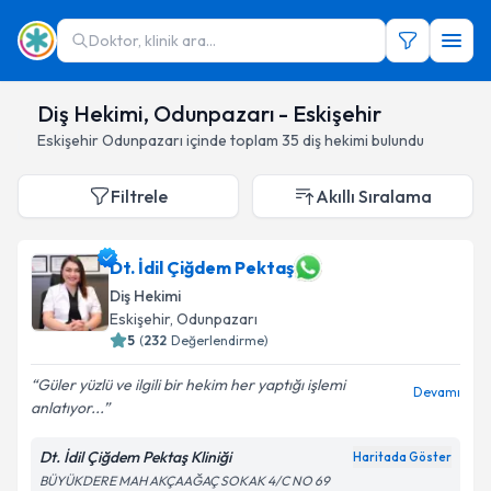
Doktor, klinik ara...
Diş Hekimi, Odunpazarı - Eskişehir
Eskişehir
Odunpazarı
içinde toplam
35
diş hekimi
bulundu
Filtrele
Akıllı Sıralama
Dt. İdil Çiğdem Pektaş
Diş Hekimi
Eskişehir
,
Odunpazarı
5
(
232
Değerlendirme)
Güler yüzlü ve ilgili bir hekim her yaptığı işlemi
Devamı
anlatıyor...
Dt. İdil Çiğdem Pektaş Kliniği
Haritada Göster
BÜYÜKDERE MAH AKÇAAĞAÇ SOKAK 4/C NO 69