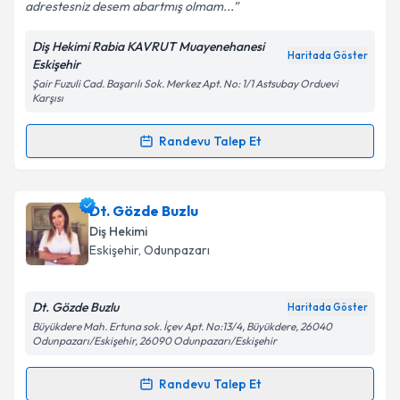
adrestesniz desem abartmış olmam...
Diş Hekimi Rabia KAVRUT Muayenehanesi
Kişisel verilerimin işlenmesine ilişkin
Aydınlatma
Haritada Göster
Eskişehir
Metni
'ni okudum ve kişisel verilerimin belirtilen
Şair Fuzuli Cad. Başarılı Sok. Merkez Apt. No: 1/1 Astsubay Orduevi
kapsamda işlenmesini kabul ediyorum.
Karşısı
Randevu Talep Et
Takvim Talebini Gönder
Randevu Takvimi Talebi
Dr. Dt. Rabia Kavrut
için randevu takvimi talebi
Dt. Gözde Buzlu
oluşturun. Size bu uzmandan randevu almanız için bir
Diş Hekimi
takvim hazırlandığında e-posta ile bilgilendireceğiz.
Eskişehir
,
Odunpazarı
E-posta Adresiniz
Dt. Gözde Buzlu
Haritada Göster
Büyükdere Mah. Ertuna sok. İçev Apt. No:13/4, Büyükdere, 26040
Odunpazarı/Eskişehir, 26090 Odunpazarı/Eskişehir
Kişisel verilerimin işlenmesine ilişkin
Aydınlatma
Randevu Talep Et
Metni
'ni okudum ve kişisel verilerimin belirtilen
Randevu Takvimi Talebi