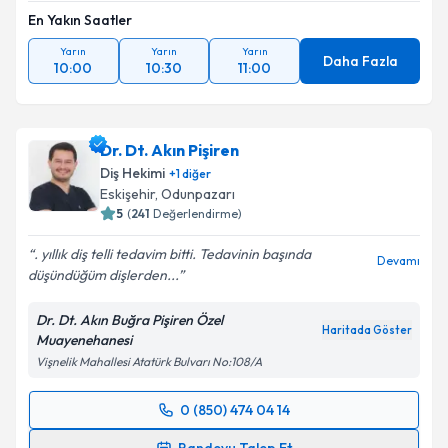
En Yakın Saatler
Yarın
Yarın
Yarın
Daha Fazla
10:00
10:30
11:00
Dr. Dt. Akın Pişiren
Diş Hekimi
+
1
diğer
Eskişehir
,
Odunpazarı
5
(
241
Değerlendirme)
. yıllık diş telli tedavim bitti. Tedavinin başında
Devamı
düşündüğüm dişlerden...
Dr. Dt. Akın Buğra Pişiren Özel
Haritada Göster
Muayenehanesi
Vişnelik Mahallesi Atatürk Bulvarı No:108/A
0 (850) 474 04 14
Randevu Takvimi Talebi