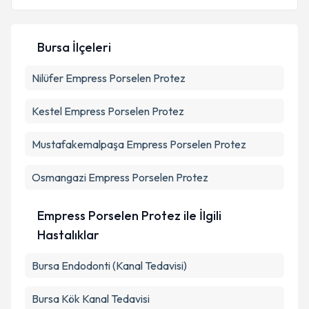
Bursa İlçeleri
Kişisel verilerimin işlenmesine ilişkin
Aydınlatma
Nilüfer
Empress Porselen Protez
Metni
'ni okudum ve kişisel verilerimin belirtilen
kapsamda işlenmesini kabul ediyorum.
Kestel
Empress Porselen Protez
Takvim Talebini Gönder
Mustafakemalpaşa
Empress Porselen Protez
Osmangazi
Empress Porselen Protez
Empress Porselen Protez ile İlgili
Hastalıklar
Bursa Endodonti (Kanal Tedavisi)
Bursa Kök Kanal Tedavisi