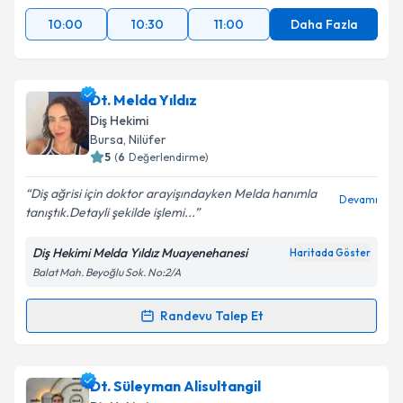
10:00
10:30
11:00
Daha Fazla
Dt. Melda Yıldız
Diş Hekimi
Bursa
, Nilüfer
5
(
6
Değerlendirme)
Diş ağrisi için doktor arayişındayken Melda hanımla
Devamı
tanıştık.Detayli şekilde işlemi...
Diş Hekimi Melda Yıldız Muayenehanesi
Haritada Göster
Balat Mah. Beyoğlu Sok. No:2/A
Randevu Talep Et
Randevu Takvimi Talebi
Dt. Melda Yıldız
için randevu takvimi talebi oluşturun.
Dt. Süleyman Alisultangil
Size bu uzmandan randevu almanız için bir takvim