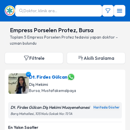
Doktor, klinik ara...
Empress Porselen Protez, Bursa
Toplam
5
Empress Porselen Protez
tedavisi yapan doktor -
uzman bulundu
Filtrele
Akıllı Sıralama
Dt. Firdes Gülcan
Diş Hekimi
Bursa
, Mustafakemalpaşa
Dt. Firdes Gülcan Diş Hekimi Muayenehanesi
Haritada Göster
Barış Mahallesi, 105 Nolu Sokak No: 11/1A
En Yakın Saatler