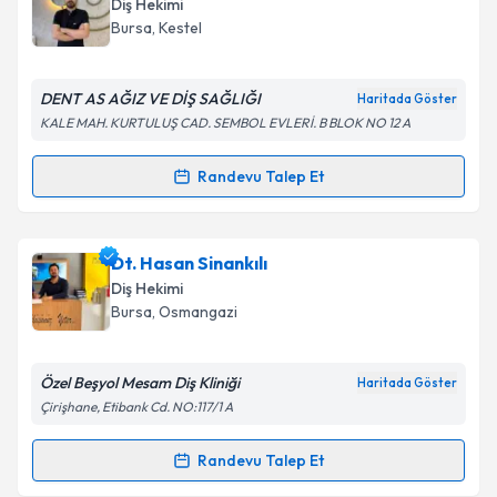
Diş Hekimi
hazırlandığında e-posta ile bilgilendireceğiz.
Bursa
, Kestel
E-posta Adresiniz
DENT AS AĞIZ VE DİŞ SAĞLIĞI
Haritada Göster
KALE MAH. KURTULUŞ CAD. SEMBOL EVLERİ. B BLOK NO 12 A
Kişisel verilerimin işlenmesine ilişkin
Aydınlatma
Randevu Talep Et
Randevu Takvimi Talebi
Metni
'ni okudum ve kişisel verilerimin belirtilen
kapsamda işlenmesini kabul ediyorum.
Dt. Süleyman Alisultangil
için randevu takvimi talebi
Dt. Hasan Sinankılı
oluşturun. Size bu uzmandan randevu almanız için bir
Takvim Talebini Gönder
Diş Hekimi
takvim hazırlandığında e-posta ile bilgilendireceğiz.
Bursa
, Osmangazi
E-posta Adresiniz
Özel Beşyol Mesam Diş Kliniği
Haritada Göster
Çirişhane, Etibank Cd. NO:117/1 A
Kişisel verilerimin işlenmesine ilişkin
Aydınlatma
Randevu Talep Et
Randevu Takvimi Talebi
Metni
'ni okudum ve kişisel verilerimin belirtilen