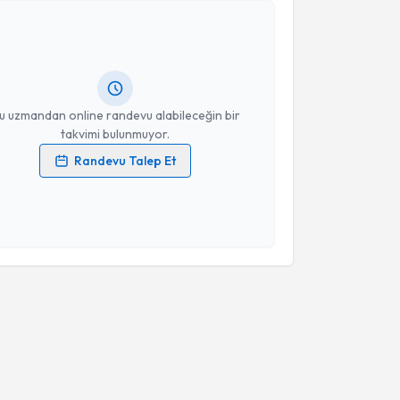
an Öney
için randevu takvimi talebi oluşturun. Size bu
ndevu almanız için bir takvim hazırlandığında e-
lgilendireceğiz.
resiniz
u uzmandan online randevu alabileceğin bir
takvimi bulunmuyor.
Randevu Talep Et
 verilerimin işlenmesine ilişkin
Aydınlatma Metni
'ni
 ve kişisel verilerimin belirtilen kapsamda
esini kabul ediyorum.
Takvim Talebini Gönder