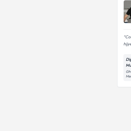
Cok
hijy
Di
Mu
GMK
Mel