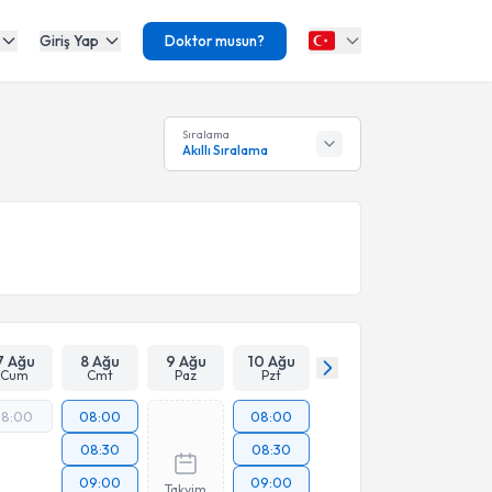
Giriş Yap
Doktor musun?
Sıralama
Akıllı Sıralama
7 Ağu
8 Ağu
9 Ağu
10 Ağu
Cum
Cmt
Paz
Pzt
18:00
08:00
08:00
08:30
08:30
09:00
09:00
Takvim