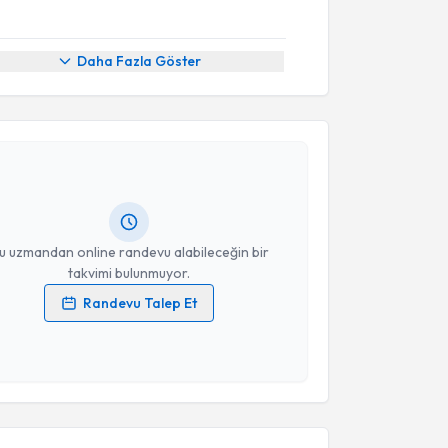
Daha Fazla Göster
akvimi Talebi
 Çelik
için randevu takvimi talebi oluşturun. Size bu
ndevu almanız için bir takvim hazırlandığında e-
lgilendireceğiz.
resiniz
u uzmandan online randevu alabileceğin bir
takvimi bulunmuyor.
Randevu Talep Et
 verilerimin işlenmesine ilişkin
Aydınlatma Metni
'ni
 ve kişisel verilerimin belirtilen kapsamda
esini kabul ediyorum.
akvimi Talebi
Takvim Talebini Gönder