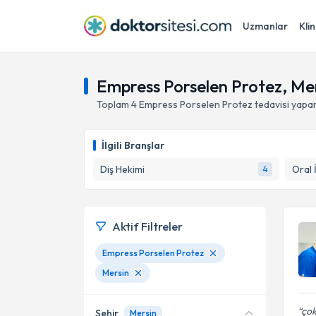
Uzmanlar
Klin
Empress Porselen Protez, Me
Toplam
4
Empress Porselen Protez
tedavisi yapa
İlgili Branşlar
Diş Hekimi
Oral 
4
Aktif Filtreler
Empress Porselen Protez
Mersin
çok
Şehir
Mersin