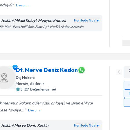
ündeydi
Devamı
ş Hekimi Mikail Kalaylı Muayenehanesi
Haritada Göster
tür Mah. İlyas Halil Sok. Fuar Apt. No:3/1 Akdeniz Mersin
Dt. Merve Deniz Keskin
Diş Hekimi
Mersin
, Akdeniz
5
(
27
Değerlendirme)
 memnun kaldım güleryüzlü anlayışlı ve işinin ehliydi
ese tavsiye...
Devamı
ş Hekimi Merve Deniz Keskin
Haritada Göster