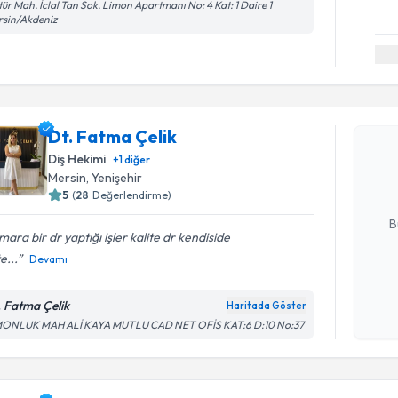
tür Mah. İclal Tan Sok. Limon Apartmanı No: 4 Kat: 1 Daire 1
rsin/Akdeniz
Randevu T
Dt. Fatma
Dt. Fatma Çelik
uzmandan ra
Diş Hekimi
+
1
diğer
posta ile bi
Mersin
, Yenişehir
5
(
28
Değerlendirme)
E-posta Ad
B
ara bir dr yaptığı işler kalite dr kendiside
e...
Devamı
Kişisel
okudum
. Fatma Çelik
Haritada Göster
işlenm
MONLUK MAH ALİ KAYA MUTLU CAD NET OFİS KAT:6 D:10 No:37
Randevu T