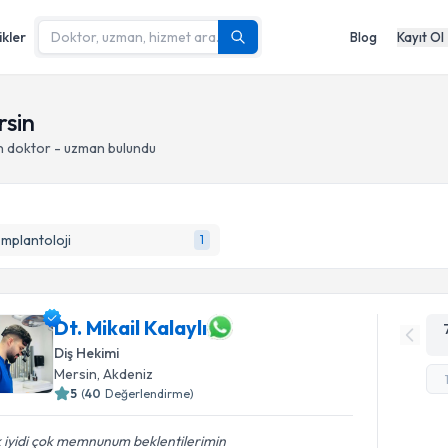
ikler
Blog
Kayıt Ol
rsin
n doktor - uzman bulundu
İmplantoloji
1
Dt. Mikail Kalaylı
Diş Hekimi
Mersin
, Akdeniz
5
(
40
Değerlendirme)
 iyidi çok memnunum beklentilerimin