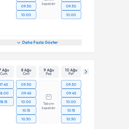
kapalıdır
09:30
09:30
10:00
10:00
Daha Fazla Göster
7 Ağu
8 Ağu
9 Ağu
10 Ağu
Cum
Cmt
Paz
Pzt
17:45
09:30
09:30
18:00
09:45
09:45
18:15
10:00
10:00
Takvim
kapalıdır
10:15
10:15
10:30
10:30