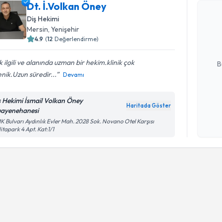
Dt. İ.Volkan Öney
Dt. İ.Volk
Diş Hekimi
uzmandan ra
Mersin
, Yenişehir
posta ile bi
4.9
(
12
Değerlendirme)
E-posta Ad
 ilgili ve alanında uzman bir hekim.klinik çok
B
enik.Uzun süredir...
Devamı
Kişisel
ş Hekimi İsmail Volkan Öney
Haritada Göster
okudum
ayenehanesi
işlenm
 Bulvarı Aydınlık Evler Mah. 2028 Sok. Novano Otel Karşısı
itapark 4 Apt. Kat:1/1