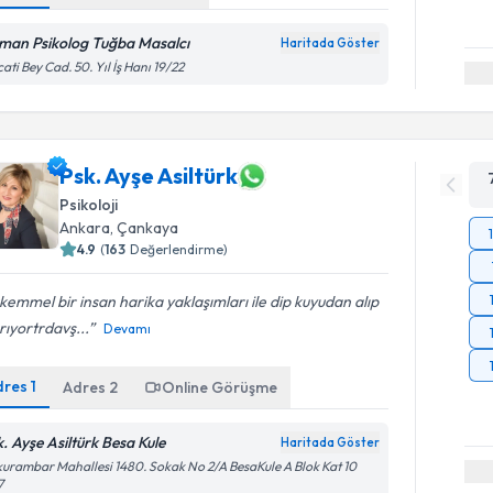
man Psikolog Tuğba Masalcı
Haritada Göster
ati Bey Cad. 50. Yıl İş Hanı 19/22
Psk. Ayşe Asiltürk
Psikoloji
Ankara
, Çankaya
4.9
(
163
Değerlendirme)
emmel bir insan harika yaklaşımları ile dip kuyudan alıp
rıyortrdavş...
Devamı
dres
1
Adres
2
Online Görüşme
k. Ayşe Asiltürk Besa Kule
Haritada Göster
urambar Mahallesi 1480. Sokak No 2/A BesaKule A Blok Kat 10
7