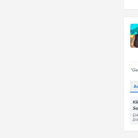
EGE ÜNİVERSİTESİ
İstanbul Kent Üniversitesi
Erzincan Binali Yıldırım
İstanbul Üniversitesi
Üniversitesi
ONDOKUZ MAYIS
ÜNİVERSİTESİ
Ger
A
Kl
Sa
Çuk
D:9