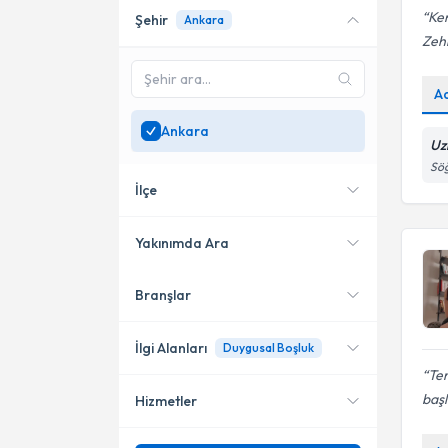
Ken
Şehir
Ankara
Online danışmanlık sunan
Zeh
uzmanları göster
Sadece
Ankara
bölgesinde
A
uzman ara
Ankara
Uz
Sö
İlçe
Yakınımda Ara
Branşlar
Konumuma yakın uzmanları
Çankaya
göster
Keçiören
İlgi Alanları
Duygusal Boşluk
Te
Yenimahalle
başl
Hizmetler
Psikoloji
Etimesgut