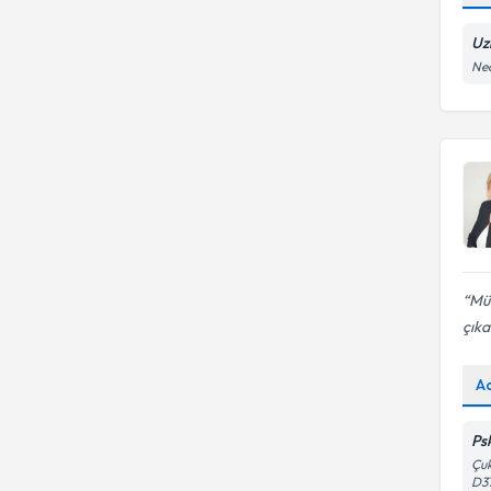
Uz
Nec
Mük
çıka
A
Ps
Çuk
D3