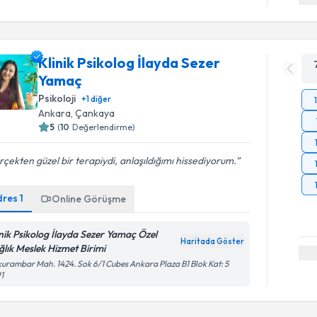
Klinik Psikolog İlayda Sezer
Yamaç
Psikoloji
+
1
diğer
Ankara
, Çankaya
5
(
10
Değerlendirme)
çekten güzel bir terapiydi, anlaşıldığımı hissediyorum.
dres
1
Online Görüşme
inik Psikolog İlayda Sezer Yamaç Özel
Haritada Göster
ğlık Meslek Hizmet Birimi
urambar Mah. 1424. Sok 6/1 Cubes Ankara Plaza B1 Blok Kat: 5
1