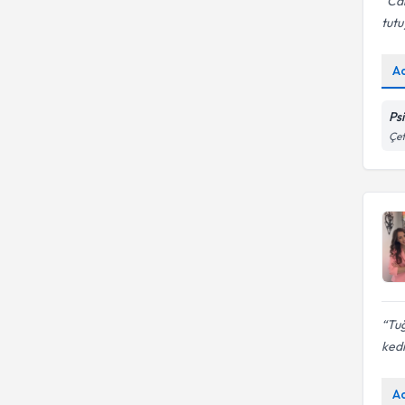
Can
tut
A
Ps
Çet
Tuğ
ked
A