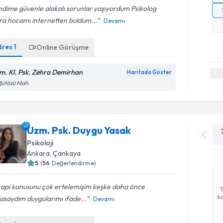
dime güvenle alakalı sorunlar yaşıyordum Psikolog
ra hocamı internetten buldum...
Devamı
dres
1
Online Görüşme
m. Kl. Psk. Zehra Demirhan
Haritada Göster
ğütözü Mah.
Uzm. Psk. Duygu Yasak
Psikoloji
Ankara
, Çankaya
5
(
56
Değerlendirme)
rapi konusunu çok ertelemişim keşke daha önce
ka
asaydım duygularımı ifade...
Devamı