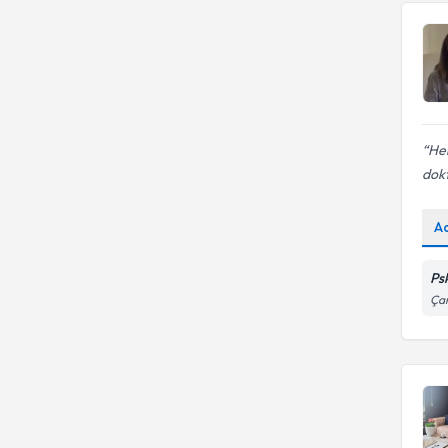
He
dokt
A
Ps
Çam