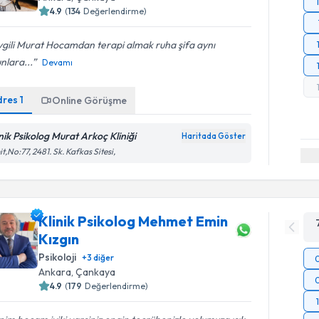
4.9
(
134
Değerlendirme)
gili Murat Hocamdan terapi almak ruha şifa aynı
nlara...
Devamı
dres
1
Online Görüşme
inik Psikolog Murat Arkoç Kliniği
Haritada Göster
t,No:77, 2481. Sk. Kafkas Sitesi,
Klinik Psikolog Mehmet Emin
Kızgın
Psikoloji
+
3
diğer
Ankara
, Çankaya
4.9
(
179
Değerlendirme)