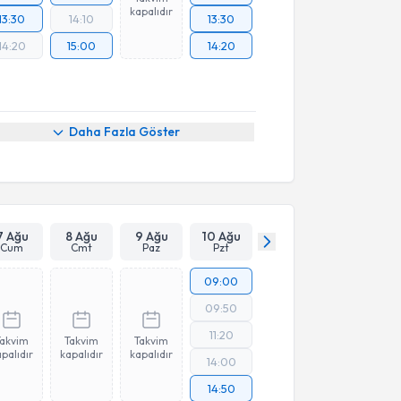
kapalıdır
13:30
14:10
13:30
14:20
15:00
14:20
Daha Fazla Göster
7 Ağu
8 Ağu
9 Ağu
10 Ağu
Cum
Cmt
Paz
Pzt
09:00
09:50
11:20
Takvim
Takvim
Takvim
palıdır
kapalıdır
kapalıdır
14:00
14:50