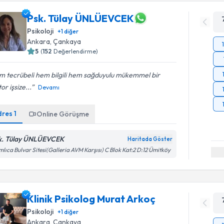
Psk. Tülay ÜNLÜEVCEK
Psikoloji
+
1
diğer
Ankara
, Çankaya
5
(
152
Değerlendirme)
m tecrübeli hem bilgili hem sağduyulu mükemmel bir
or işsize...
Devamı
dres
1
Online Görüşme
k. Tülay ÜNLÜEVCEK
Haritada Göster
lıca Bulvar Sitesi(Galleria AVM Karşısı) C Blok Kat:2 D:12 Ümitköy
Klinik Psikolog Murat Arkoç
Psikoloji
+
1
diğer
Ankara
, Çankaya