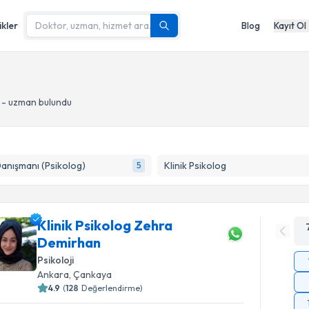
ikler
Blog
Kayıt Ol
 - uzman bulundu
Danışmanı (Psikolog)
Klinik Psikolog
5
Klinik Psikolog Zehra
Demirhan
Psikoloji
Ankara
, Çankaya
4.9
(
128
Değerlendirme)