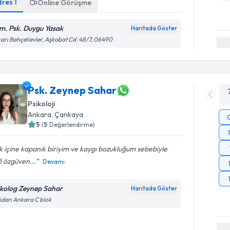
dres
1
Online Görüşme
m. Psk. Duygu Yasak
Haritada Göster
arı Bahçelievler, Aşkabat Cd. 48/7, 06490
Psk. Zeynep Sahar
Psikoloji
Ankara
, Çankaya
5
(
5
Değerlendirme)
 içine kapanık biriyim ve kaygı bozukluğum sebebiyle
i özgüven...
Devamı
ikolog Zeynep Sahar
Haritada Göster
idan Ankara C blok