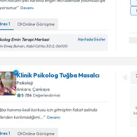
im hocam iyiki varsiniz engin tecrübenizle yolumuza ışık
uyorsunuz
Devamı
dres
1
Online Görüşme
ikolog Emin Terapi Merkezi
Haritada Göster
in Emeç Bulvarı, Kabil Cd No:3 D:2, 06000
Klinik Psikolog Tuğba Masalcı
Psikoloji
Ankara
, Çankaya
5
(
156
Değerlendirme)
ba hanıma kedi korkusu icin gitmiştim fakat aslinda
ka
ilerden korkmadığımi...
Devamı
dres
1
Online Görüşme