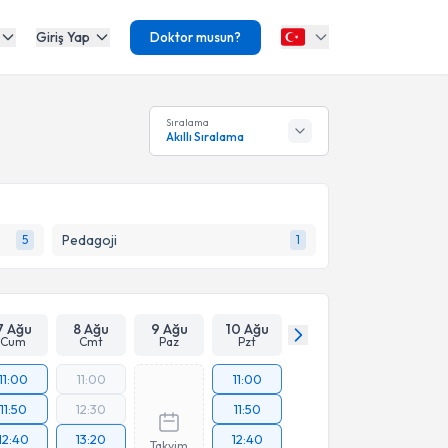
Giriş Yap
Doktor musun?
Sıralama
Akıllı Sıralama
Pedagoji
5
1
7 Ağu
8 Ağu
9 Ağu
10 Ağu
Cum
Cmt
Paz
Pzt
11:00
11:00
11:00
11:50
12:30
11:50
12:40
13:20
12:40
Takvim