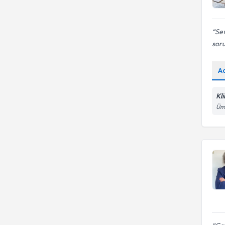
Sev
soru
A
Kl
Ümi