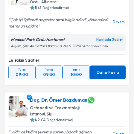
Ordu
,
Altınordu
5
(
2
Değerlendirme)
Çok iyi ilgilendi degerlendirdi bilgilendirdi yönlendirdi
Devamı
memnun kaldım
Medical Park Ordu Hastanesi
Haritada Göster
Akyazı, Şht. Ali Gaffar Okkan Cd. No:9, 52200 Altınordu/Ordu
En Yakın Saatler
Yarın
Yarın
Yarın
Daha Fazla
09:00
09:30
10:00
Doç. Dr. Ömer Bozduman
Ortopedi ve Travmatoloji
İstanbul
,
Şişli
4.9
(
14
Değerlendirme)
yıldır çektiğim yürüme sorunu bacak ağrıları
Devamı