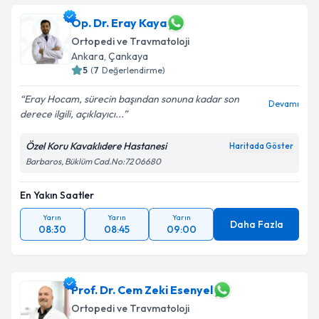
Op. Dr. Eray Kaya
Ortopedi ve Travmatoloji
Ankara
,
Çankaya
5
(
7
Değerlendirme)
Eray Hocam, sürecin başından sonuna kadar son
Devamı
derece ilgili, açıklayıcı...
Özel Koru Kavaklıdere Hastanesi
Haritada Göster
Barbaros, Büklüm Cad.No:72 06680
En Yakın Saatler
Yarın
Yarın
Yarın
Daha Fazla
08:30
08:45
09:00
Prof. Dr. Cem Zeki Esenyel
Ortopedi ve Travmatoloji