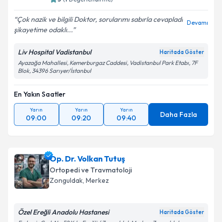
Çok nazik ve bilgili Doktor, sorularımı sabırla cevapladı
Devamı
şikayetime odaklı...
Liv Hospital Vadistanbul
Haritada Göster
Ayazağa Mahallesi, Kemerburgaz Caddesi, Vadistanbul Park Etabı, 7F
Blok, 34396 Sarıyer/İstanbul
En Yakın Saatler
Yarın
Yarın
Yarın
Daha Fazla
09:00
09:20
09:40
Op. Dr. Volkan Tutuş
Ortopedi ve Travmatoloji
Zonguldak
,
Merkez
Özel Ereğli Anadolu Hastanesi
Haritada Göster