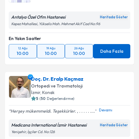
Antalya Özel Ofm Hastanesi
Haritada Göster
Kepez Mahallesi, Yükselis Mah. Mehmet Akif Cad No:96
En Yakın Saatler
12 Ağu
19 Ağu
26 Ağu
Daha Fazla
10:00
10:00
10:00
Doç. Dr. Eralp Kaçmaz
Ortopedi ve Travmatoloji
İzmir
,
Konak
5
(
50
Değerlendirme)
Devamı
Herşey mükemmeldi. Teşekkürler. , . . . . . ....
Medicana International İzmir Hastanesi
Haritada Göster
Yenişehir, İşçiler Cd. No:126