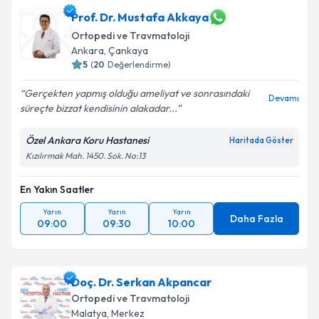
oluşturun. Size bu uzmandan randevu almanız için bir
takvim hazırlandığında e-posta ile bilgilendireceğiz.
Prof. Dr. Mustafa Akkaya
Ortopedi ve Travmatoloji
E-posta Adresiniz
Ankara
,
Çankaya
5
(
20
Değerlendirme)
Gerçekten yapmış olduğu ameliyat ve sonrasındaki
Devamı
süreçte bizzat kendisinin alakadar...
Kişisel verilerimin işlenmesine ilişkin
Aydınlatma
Metni
'ni okudum ve kişisel verilerimin belirtilen
Özel Ankara Koru Hastanesi
Haritada Göster
kapsamda işlenmesini kabul ediyorum.
Kızılırmak Mah. 1450. Sok. No:13
Takvim Talebini Gönder
En Yakın Saatler
Yarın
Yarın
Yarın
Daha Fazla
09:00
09:30
10:00
Doç. Dr. Serkan Akpancar
Ortopedi ve Travmatoloji
Malatya
,
Merkez