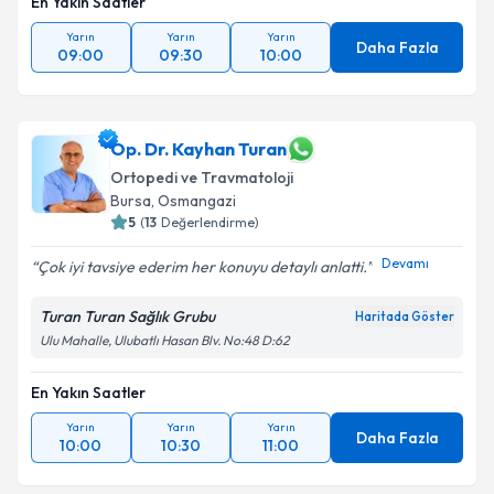
En Yakın Saatler
Yarın
Yarın
Yarın
Daha Fazla
09:00
09:30
10:00
Op. Dr. Kayhan Turan
Ortopedi ve Travmatoloji
Bursa
,
Osmangazi
5
(
13
Değerlendirme)
Devamı
Çok iyi tavsiye ederim her konuyu detaylı anlatti.
Turan Turan Sağlık Grubu
Haritada Göster
Ulu Mahalle, Ulubatlı Hasan Blv. No:48 D:62
En Yakın Saatler
Yarın
Yarın
Yarın
Daha Fazla
10:00
10:30
11:00