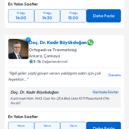
En Yakın Saatler
17 Ağu
17 Ağu
17 Ağu
Daha Fazla
14:00
14:30
15:00
Doç. Dr. Kadir Büyükdoğan
Ortopedi ve Travmatoloji
Ankara
,
Çankaya
5
(
14
Değerlendirme)
İlgili güler yüzlü güven veren yaklaşımı sabrı için çok
Devamı
teşekkür...
Doç. Dr. Kadir Büyükdoğan
Haritada Göster
Kızılırmak Mah. 1443. Cad. No :25 A Blok Usta 1071 Plaza Kat:8 Ofis
No:60
En Yakın Saatler
Yarın
Yarın
Yarın
Daha Fazla