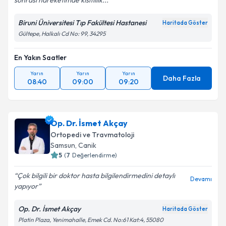
sonrası hareketimde kısıtlılık...
Biruni Üniversitesi Tıp Fakültesi Hastanesi
Haritada Göster
Gültepe, Halkalı Cd No: 99, 34295
En Yakın Saatler
Yarın
Yarın
Yarın
Daha Fazla
08:40
09:00
09:20
Op. Dr. İsmet Akçay
Ortopedi ve Travmatoloji
Samsun
,
Canik
5
(
7
Değerlendirme)
Çok bilgili bir doktor hasta bilgilendirmedini detaylı
Devamı
yapıyor
Op. Dr. İsmet Akçay
Haritada Göster
Platin Plaza, Yenimahalle, Emek Cd. No:61 Kat:4, 55080