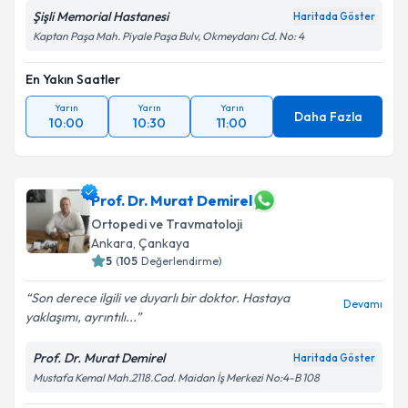
Şişli Memorial Hastanesi
Haritada Göster
Kaptan Paşa Mah. Piyale Paşa Bulv, Okmeydanı Cd. No: 4
En Yakın Saatler
Yarın
Yarın
Yarın
Daha Fazla
10:00
10:30
11:00
Prof. Dr. Murat Demirel
Ortopedi ve Travmatoloji
Ankara
,
Çankaya
5
(
105
Değerlendirme)
Son derece ilgili ve duyarlı bir doktor. Hastaya
Devamı
yaklaşımı, ayrıntılı...
Prof. Dr. Murat Demirel
Haritada Göster
Mustafa Kemal Mah.2118.Cad. Maidan İş Merkezi No:4-B 108