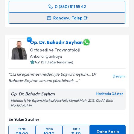
0 (850) 811 55 42
Randevu Takvimi Talebi
Randevu Talep Et
Doç. Dr. Serkan Erkuş
için randevu takvimi talebi
oluşturun. Size bu uzmandan randevu almanız için bir
takvim hazırlandığında e-posta ile bilgilendireceğiz.
Op. Dr. Bahadır Seyhan
Ortopedi ve Travmatoloji
E-posta Adresiniz
Ankara
,
Çankaya
4.9
(
51
Değerlendirme)
Diz kireçlenmesi nedeniyle başvurmuştum… Dr
Devamı
Bahadır Seyhan sorunu çözebilmek ...
Kişisel verilerimin işlenmesine ilişkin
Aydınlatma
Metni
'ni okudum ve kişisel verilerimin belirtilen
Op. Dr. Bahadır Seyhan
Haritada Göster
kapsamda işlenmesini kabul ediyorum.
Maidan İş Ve Yaşam Merkezi Mustafa Kemal Mah. 2118. Cad A Blok
No:167 Kat:14
Takvim Talebini Gönder
En Yakın Saatler
Yarın
Yarın
Yarın
Daha Fazla
09:00
10:30
11:30