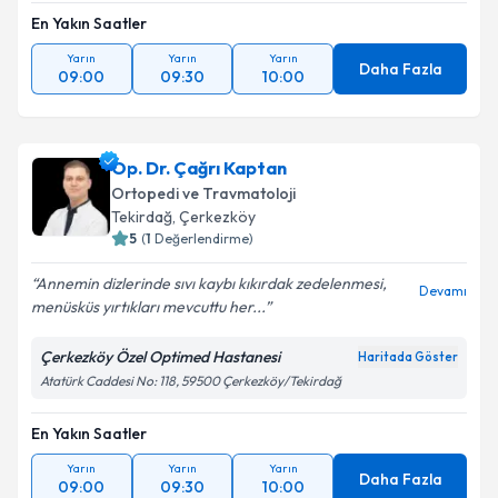
En Yakın Saatler
Yarın
Yarın
Yarın
Daha Fazla
09:00
09:30
10:00
Op. Dr. Çağrı Kaptan
Ortopedi ve Travmatoloji
Tekirdağ
,
Çerkezköy
5
(
1
Değerlendirme)
Annemin dizlerinde sıvı kaybı kıkırdak zedelenmesi,
Devamı
menüsküs yırtıkları mevcuttu her...
Çerkezköy Özel Optimed Hastanesi
Haritada Göster
Atatürk Caddesi No: 118, 59500 Çerkezköy/Tekirdağ
En Yakın Saatler
Yarın
Yarın
Yarın
Daha Fazla
09:00
09:30
10:00