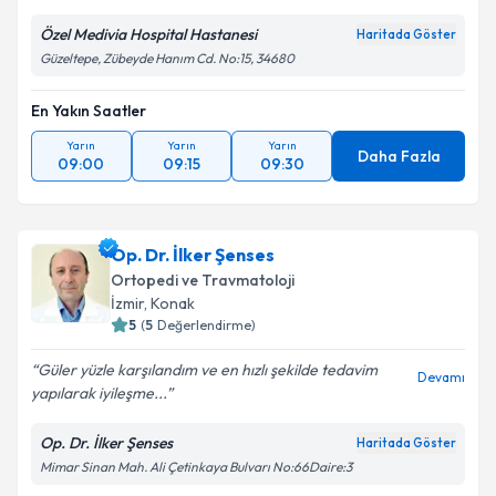
Özel Medivia Hospital Hastanesi
Haritada Göster
Güzeltepe, Zübeyde Hanım Cd. No:15, 34680
En Yakın Saatler
Yarın
Yarın
Yarın
Daha Fazla
09:00
09:15
09:30
Op. Dr. İlker Şenses
Ortopedi ve Travmatoloji
İzmir
,
Konak
5
(
5
Değerlendirme)
Güler yüzle karşılandım ve en hızlı şekilde tedavim
Devamı
yapılarak iyileşme...
Op. Dr. İlker Şenses
Haritada Göster
Mimar Sinan Mah. Ali Çetinkaya Bulvarı No:66Daire:3