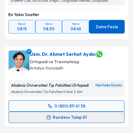
Erdemir Cad. No:52 Kdz. Ereğli / Zonguldak Merkez, Zonguldak
En Yakın Saatler
Yarın
Yarın
Yarın
Daha Fazla
08:15
08:30
08:45
Uzm. Dr. Ahmet Serhat Aydın
Ortopedi ve Travmatoloji
Antalya
,
Konyaaltı
Akdeniz Üniversitesi Tıp Fakültesi Ortopedi
Haritada Göster
Akdeniz Üniversitesi Tıp Fakültesi K blok 3. Kat
0 (850) 811 61 38
Randevu Takvimi Talebi
Randevu Talep Et
Uzm. Dr. Ahmet Serhat Aydın
için randevu takvimi