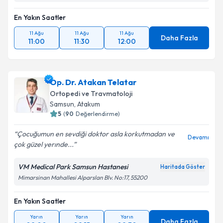
En Yakın Saatler
11 Ağu
11 Ağu
11 Ağu
Daha Fazla
11:00
11:30
12:00
Op. Dr. Atakan Telatar
Ortopedi ve Travmatoloji
Samsun
,
Atakum
5
(
90
Değerlendirme)
Çocuğumun en sevdiği doktor asla korkutmadan ve
Devamı
çok güzel yerınde...
VM Medical Park Samsun Hastanesi
Haritada Göster
Mimarsinan Mahallesi Alparslan Blv. No:17, 55200
En Yakın Saatler
Yarın
Yarın
Yarın
Daha Fazla