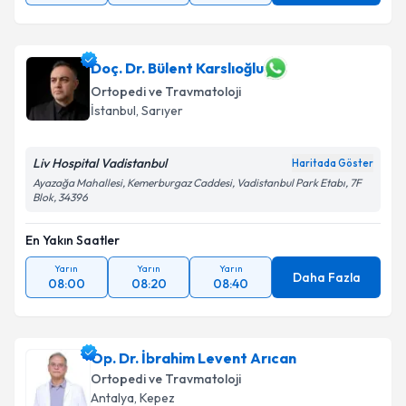
Doç. Dr. Bülent Karslıoğlu
Ortopedi ve Travmatoloji
İstanbul
,
Sarıyer
Liv Hospital Vadistanbul
Haritada Göster
Ayazağa Mahallesi, Kemerburgaz Caddesi, Vadistanbul Park Etabı, 7F
Blok, 34396
En Yakın Saatler
Yarın
Yarın
Yarın
Daha Fazla
08:00
08:20
08:40
Op. Dr. İbrahim Levent Arıcan
Ortopedi ve Travmatoloji
Antalya
,
Kepez