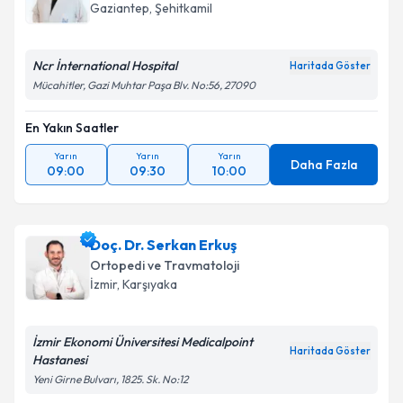
Gaziantep
,
Şehitkamil
Ncr İnternational Hospital
Haritada Göster
Mücahitler, Gazi Muhtar Paşa Blv. No:56, 27090
En Yakın Saatler
Yarın
Yarın
Yarın
Daha Fazla
09:00
09:30
10:00
Doç. Dr. Serkan Erkuş
Ortopedi ve Travmatoloji
İzmir
,
Karşıyaka
İzmir Ekonomi Üniversitesi Medicalpoint
Haritada Göster
Hastanesi
Yeni Girne Bulvarı, 1825. Sk. No:12