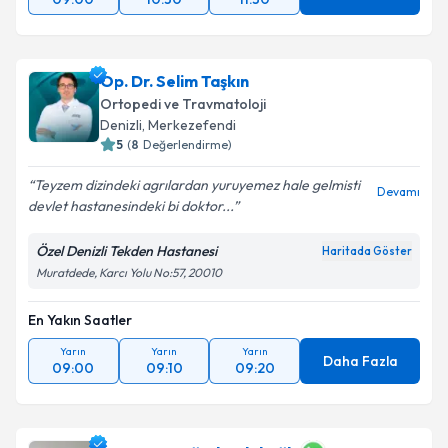
Op. Dr. Selim Taşkın
Ortopedi ve Travmatoloji
Denizli
,
Merkezefendi
5
(
8
Değerlendirme)
Teyzem dizindeki agrılardan yuruyemez hale gelmisti
Devamı
devlet hastanesindeki bi doktor...
Özel Denizli Tekden Hastanesi
Haritada Göster
Muratdede, Karcı Yolu No:57, 20010
En Yakın Saatler
Yarın
Yarın
Yarın
Daha Fazla
09:00
09:10
09:20