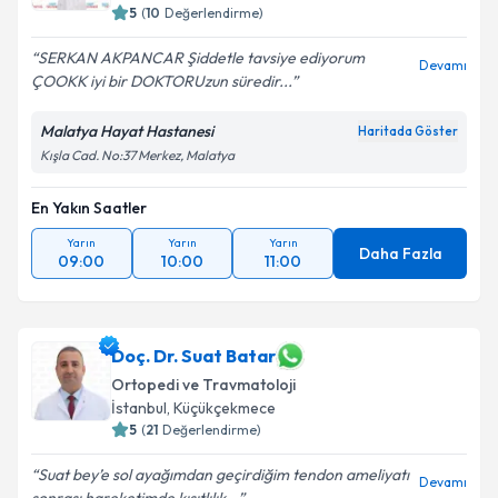
5
(
10
Değerlendirme)
SERKAN AKPANCAR Şiddetle tavsiye ediyorum
Devamı
ÇOOKK iyi bir DOKTORUzun süredir...
Malatya Hayat Hastanesi
Haritada Göster
Kışla Cad. No:37 Merkez, Malatya
En Yakın Saatler
Yarın
Yarın
Yarın
Daha Fazla
09:00
10:00
11:00
Doç. Dr. Suat Batar
Ortopedi ve Travmatoloji
İstanbul
,
Küçükçekmece
5
(
21
Değerlendirme)
Suat bey’e sol ayağımdan geçirdiğim tendon ameliyatı
Devamı