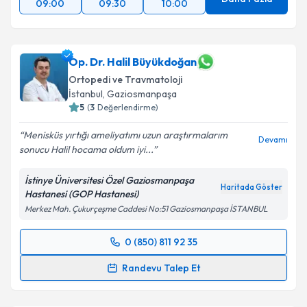
09:00
09:30
10:00
Op. Dr. Halil Büyükdoğan
Ortopedi ve Travmatoloji
İstanbul
,
Gaziosmanpaşa
5
(
3
Değerlendirme)
Menisküs yırtığı ameliyatımı uzun araştırmalarım
Devamı
sonucu Halil hocama oldum iyi...
İstinye Üniversitesi Özel Gaziosmanpaşa
Haritada Göster
Hastanesi (GOP Hastanesi)
Merkez Mah. Çukurçeşme Caddesi No:51 Gaziosmanpaşa İSTANBUL
0 (850) 811 92 35
Randevu Takvimi Talebi
Randevu Talep Et
Op. Dr. Halil Büyükdoğan
için randevu takvimi talebi