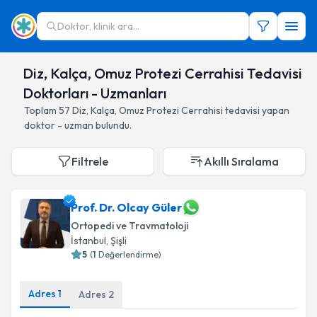
Doktor, klinik ara...
Diz, Kalça, Omuz Protezi Cerrahisi Tedavisi
Doktorları - Uzmanları
Toplam
57
Diz, Kalça, Omuz Protezi Cerrahisi
tedavisi yapan
doktor - uzman bulundu.
Filtrele
Akıllı Sıralama
Prof. Dr. Olcay Güler
Ortopedi ve Travmatoloji
İstanbul
,
Şişli
5
(
1
Değerlendirme)
Adres
1
Adres
2