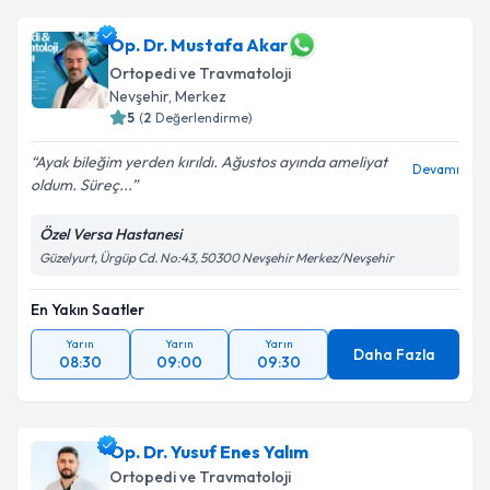
Op. Dr. Mustafa Akar
Ortopedi ve Travmatoloji
Nevşehir
,
Merkez
5
(
2
Değerlendirme)
Ayak bileğim yerden kırıldı. Ağustos ayında ameliyat
Devamı
oldum. Süreç...
Özel Versa Hastanesi
Güzelyurt, Ürgüp Cd. No:43, 50300 Nevşehir Merkez/Nevşehir
En Yakın Saatler
Yarın
Yarın
Yarın
Daha Fazla
08:30
09:00
09:30
Op. Dr. Yusuf Enes Yalım
Ortopedi ve Travmatoloji