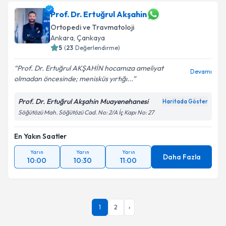
talebi oluşturun. Size bu uzmandan randevu almanız
için bir takvim hazırlandığında e-posta ile
Prof. Dr. Ertuğrul Akşahin
bilgilendireceğiz.
Ortopedi ve Travmatoloji
Ankara
,
Çankaya
E-posta Adresiniz
5
(
23
Değerlendirme)
Prof. Dr. Ertuğrul AKŞAHİN hocamıza ameliyat
Devamı
olmadan öncesinde; menisküs yırtığı...
Kişisel verilerimin işlenmesine ilişkin
Aydınlatma
Prof. Dr. Ertuğrul Akşahin Muayenehanesi
Haritada Göster
Metni
'ni okudum ve kişisel verilerimin belirtilen
Söğütözü Mah. Söğütözü Cad. No: 2/A İç Kapı No: 27
kapsamda işlenmesini kabul ediyorum.
En Yakın Saatler
Takvim Talebini Gönder
Yarın
Yarın
Yarın
Daha Fazla
10:00
10:30
11:00
1
2
›