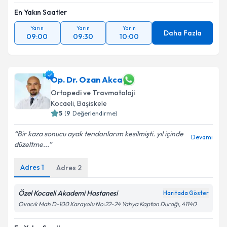
En Yakın Saatler
Yarın
Yarın
Yarın
Daha Fazla
09:00
09:30
10:00
Op. Dr. Ozan Akca
Ortopedi ve Travmatoloji
Kocaeli
,
Başiskele
5
(
9
Değerlendirme)
Bir kaza sonucu ayak tendonlarım kesilmişti. yıl içinde
Devamı
düzeltme...
Adres
1
Adres
2
Özel Kocaeli Akademi Hastanesi
Haritada Göster
Ovacık Mah D-100 Karayolu No:22-24 Yahya Kaptan Durağı, 41140