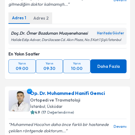
gitmediğim doktor kalmamıştı...
Adres
1
Adres
2
Doç.Dr. Ömer Bozduman Muayenehanesi
Haritada Göster
Halide Edip Adıvar, Darülaceze Cd. Akın Plaza, No:3 Kat:1 Şişli/İstanbul
En Yakın Saatler
Yarın
Yarın
Yarın
Daha Fazla
09:00
09:30
10:00
Op. Dr. Muhammed Hanifi Gemci
Ortopedi ve Travmatoloji
İstanbul
,
Üsküdar
4.9
(
17
Değerlendirme)
Muhammed Hoca’nın daha önce farklı bir hastanede
Devamı
çekilen röntgende doktorum...