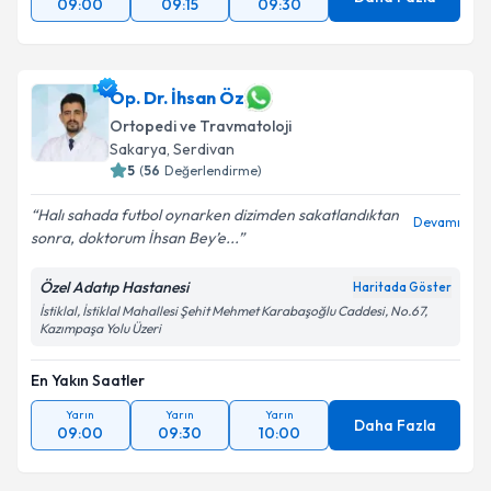
09:00
09:15
09:30
Op. Dr. İhsan Öz
Ortopedi ve Travmatoloji
Sakarya
,
Serdivan
5
(
56
Değerlendirme)
Halı sahada futbol oynarken dizimden sakatlandıktan
Devamı
sonra, doktorum İhsan Bey’e...
Özel Adatıp Hastanesi
Haritada Göster
İstiklal, İstiklal Mahallesi Şehit Mehmet Karabaşoğlu Caddesi, No.67,
Kazımpaşa Yolu Üzeri
En Yakın Saatler
Yarın
Yarın
Yarın
Daha Fazla
09:00
09:30
10:00