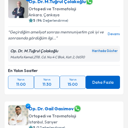
Op. Dr. M.Tuğrul Çolakoğlu
Ortopedi ve Travmatoloji
Ankara
,
Çankaya
5
(
94
Değerlendirme)
Geçirdiğim ameliyat sonrası memnuniyetim çok iyi ve
Devamı
sonrasında gördüğüm ilgi...
Op. Dr. M.Tuğrul Çolakoğlu
Haritada Göster
Mustafa Kemal,2118. Cd. No:4 C Blok, Kat: 2, 06510
En Yakın Saatler
Yarın
Yarın
Yarın
Daha Fazla
11:00
11:30
15:00
Op. Dr. Gail Gasimov
Ortopedi ve Travmatoloji
İstanbul
,
Sarıyer
5
(
1
Değerlendirme)