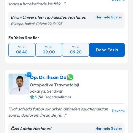
sonrası hareketimde kısıtlılık...
Biruni Üniversitesi Tıp Fakültesi Hastanesi
Haritada Göster
Gültepe, Halkalı Cd No: 99, 34295
En Yakın Saatler
Yarın
Yarın
Yarın
Daha Fazla
08:40
09:00
09:20
Op. Dr. İhsan Öz
Ortopedi ve Travmatoloji
Sakarya
, Serdivan
5
(
56
Değerlendirme)
Halı sahada futbol oynarken dizimden sakatlandıktan
Devamı
sonra, doktorum İhsan Bey’e...
Özel Adatıp Hastanesi
Haritada Göster