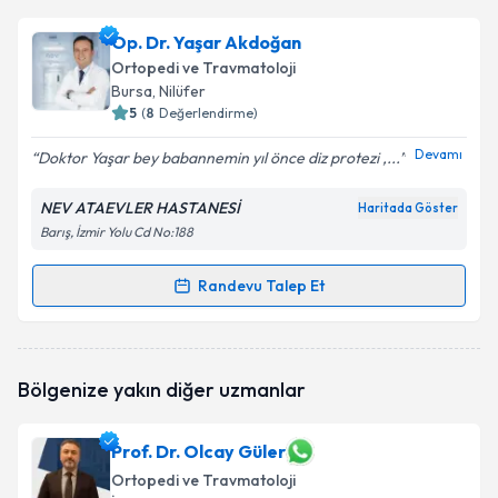
Doç. Dr. Hanifi Üçpunar
için randevu takvimi talebi
Op. Dr. Yaşar Akdoğan
oluşturun. Size bu uzmandan randevu almanız için bir
Ortopedi ve Travmatoloji
takvim hazırlandığında e-posta ile bilgilendireceğiz.
Bursa
, Nilüfer
5
(
8
Değerlendirme)
E-posta Adresiniz
Devamı
Doktor Yaşar bey babannemin yıl önce diz protezi ,...
NEV ATAEVLER HASTANESİ
Haritada Göster
Barış, İzmir Yolu Cd No:188
Kişisel verilerimin işlenmesine ilişkin
Aydınlatma
Metni
'ni okudum ve kişisel verilerimin belirtilen
kapsamda işlenmesini kabul ediyorum.
Randevu Talep Et
Randevu Takvimi Talebi
Takvim Talebini Gönder
Op. Dr. Yaşar Akdoğan
için randevu takvimi talebi
Bölgenize yakın diğer uzmanlar
oluşturun. Size bu uzmandan randevu almanız için bir
takvim hazırlandığında e-posta ile bilgilendireceğiz.
Prof. Dr. Olcay Güler
E-posta Adresiniz
Ortopedi ve Travmatoloji