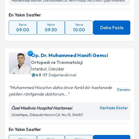
Halide Edip Adıvar, Darülaceze Cd. Akın Plaza, No:3 Kat:1 Şişli/İstanbul
En Yakın Saatler
Yarın
Yarın
Yarın
Daha Fazla
09:00
09:30
10:00
Op. Dr. Muhammed Hanifi Gemci
Ortopedi ve Travmatoloji
İstanbul
, Üsküdar
4.9
(
17
Değerlendirme)
Muhammed Hoca’nın daha önce farklı bir hastanede
Devamı
çekilen röntgende doktorum...
Özel Medivia Hospital Hastanesi
Haritada Göster
Güzeltepe, Zübeyde Hanım Cd. No:15, 34680
En Yakın Saatler