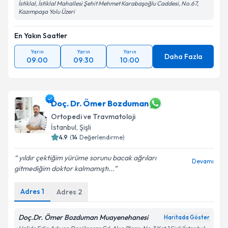
İstiklal, İstiklal Mahallesi Şehit Mehmet Karabaşoğlu Caddesi, No.67,
Kazımpaşa Yolu Üzeri
En Yakın Saatler
Yarın
Yarın
Yarın
Daha Fazla
09:00
09:30
10:00
Doç. Dr. Ömer Bozduman
Ortopedi ve Travmatoloji
İstanbul
, Şişli
4.9
(
14
Değerlendirme)
yıldır çektiğim yürüme sorunu bacak ağrıları
Devamı
gitmediğim doktor kalmamıştı...
Adres
1
Adres
2
Doç.Dr. Ömer Bozduman Muayenehanesi
Haritada Göster