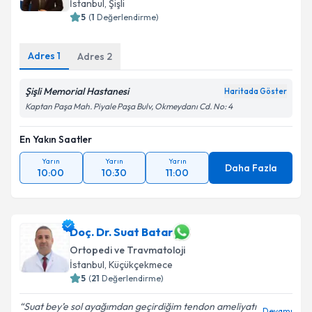
İstanbul
, Şişli
5
(
1
Değerlendirme)
Kişisel verilerimin işlenmesine ilişkin
Aydınlatma
Adres
1
Adres
2
Metni
'ni okudum ve kişisel verilerimin belirtilen
kapsamda işlenmesini kabul ediyorum.
Şişli Memorial Hastanesi
Haritada Göster
Kaptan Paşa Mah. Piyale Paşa Bulv, Okmeydanı Cd. No: 4
Takvim Talebini Gönder
En Yakın Saatler
Yarın
Yarın
Yarın
Daha Fazla
10:00
10:30
11:00
Doç. Dr. Suat Batar
Ortopedi ve Travmatoloji
İstanbul
, Küçükçekmece
5
(
21
Değerlendirme)
Suat bey’e sol ayağımdan geçirdiğim tendon ameliyatı
Devamı