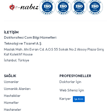
İLETİŞİM
Doktorsitesi Com Bilgi Hizmetleri
Teknoloji ve Ticaret A.Ş.
Maslak Mah. Ahi Evran Cd. A.O.S 55 Sokak No:2 Aksoy Plaza Giriş
Kat Kolektif House
İstanbul, Türkiye
SAĞLIK
PROFESYONELLER
Uzmanlar
Doktorlar İçin
Uzmanlık Alanları
Web Siteniz İçin
Hastalıklar
Kariyer
İşe Alım
Hizmetler
Hastaneler