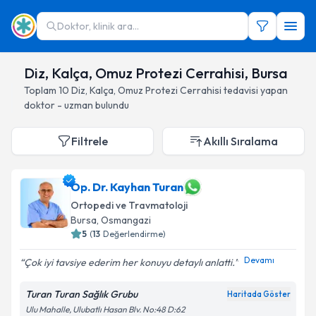
Doktor, klinik ara...
Diz, Kalça, Omuz Protezi Cerrahisi, Bursa
Toplam
10
Diz, Kalça, Omuz Protezi Cerrahisi
tedavisi yapan
doktor - uzman bulundu
Filtrele
Akıllı Sıralama
Op. Dr. Kayhan Turan
Ortopedi ve Travmatoloji
Bursa
, Osmangazi
5
(
13
Değerlendirme)
Devamı
Çok iyi tavsiye ederim her konuyu detaylı anlatti.
Turan Turan Sağlık Grubu
Haritada Göster
Ulu Mahalle, Ulubatlı Hasan Blv. No:48 D:62