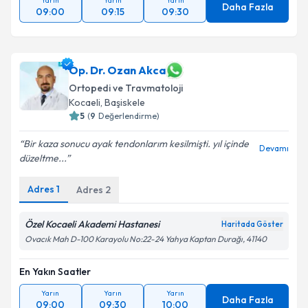
Yarın
Yarın
Yarın
Daha Fazla
09:00
09:15
09:30
Op. Dr. Ozan Akca
Ortopedi ve Travmatoloji
Kocaeli
, Başiskele
5
(
9
Değerlendirme)
Bir kaza sonucu ayak tendonlarım kesilmişti. yıl içinde
Devamı
düzeltme...
Adres
1
Adres
2
Özel Kocaeli Akademi Hastanesi
Haritada Göster
Ovacık Mah D-100 Karayolu No:22-24 Yahya Kaptan Durağı, 41140
En Yakın Saatler
Yarın
Yarın
Yarın
Daha Fazla
09:00
09:30
10:00