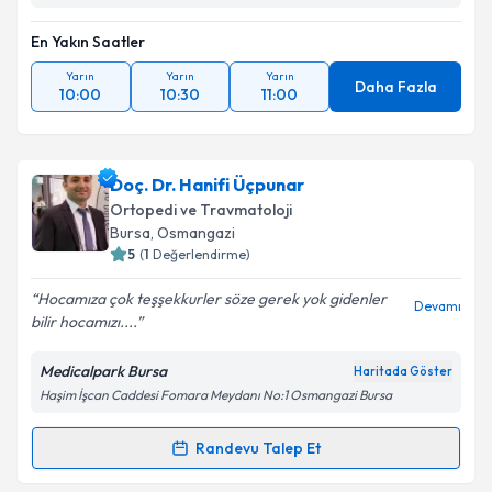
En Yakın Saatler
Yarın
Yarın
Yarın
Daha Fazla
10:00
10:30
11:00
Doç. Dr. Hanifi Üçpunar
Ortopedi ve Travmatoloji
Bursa
, Osmangazi
5
(
1
Değerlendirme)
Hocamıza çok teşşekkurler söze gerek yok gidenler
Devamı
bilir hocamızı....
Medicalpark Bursa
Haritada Göster
Haşim İşcan Caddesi Fomara Meydanı No:1 Osmangazi Bursa
Randevu Talep Et
Randevu Takvimi Talebi