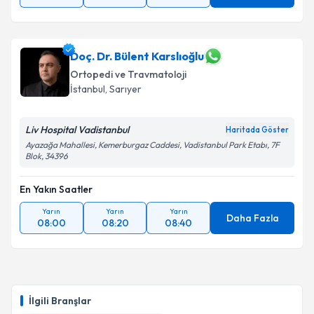
Doç. Dr. Bülent Karslıoğlu
Ortopedi ve Travmatoloji
İstanbul
, Sarıyer
Liv Hospital Vadistanbul
Haritada Göster
Ayazağa Mahallesi, Kemerburgaz Caddesi, Vadistanbul Park Etabı, 7F
Blok, 34396
En Yakın Saatler
Yarın
Yarın
Yarın
Daha Fazla
08:00
08:20
08:40
İlgili Branşlar