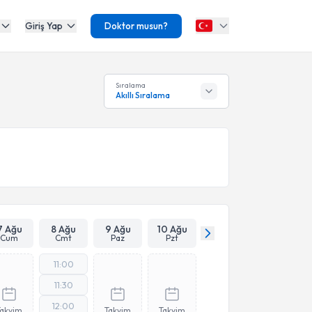
Giriş Yap
Doktor musun?
Sıralama
Akıllı Sıralama
7 Ağu
8 Ağu
9 Ağu
10 Ağu
Cum
Cmt
Paz
Pzt
11:00
11:30
12:00
Takvim
Takvim
Takvim