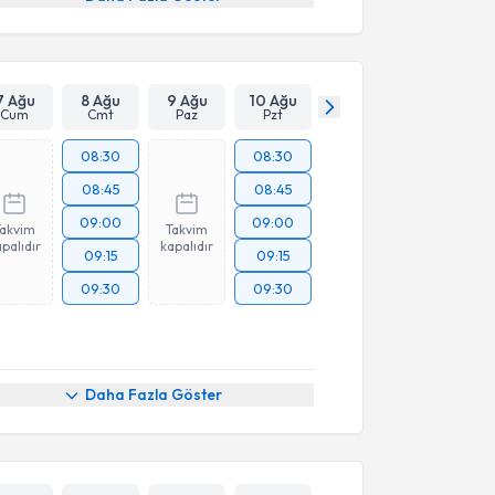
7 Ağu
8 Ağu
9 Ağu
10 Ağu
Cum
Cmt
Paz
Pzt
08:30
08:30
08:45
08:45
09:00
09:00
Takvim
Takvim
palıdır
kapalıdır
09:15
09:15
09:30
09:30
Daha Fazla Göster