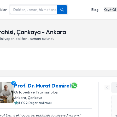
ikler
Blog
Kayıt Ol
rahisi, Çankaya - Ankara
isi yapan doktor - uzman bulundu
Prof. Dr. Murat Demirel
Ortopedi ve Travmatoloji
Ankara
, Çankaya
5
(
102
Değerlendirme)
at Demirel hocayı tereddütsüz tavsiye ediyorum.