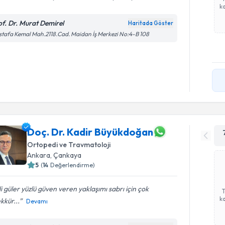
ka
of. Dr. Murat Demirel
Haritada Göster
tafa Kemal Mah.2118.Cad. Maidan İş Merkezi No:4-B 108
Doç. Dr. Kadir Büyükdoğan
Ortopedi ve Travmatoloji
Ankara
, Çankaya
5
(
14
Değerlendirme)
ili güler yüzlü güven veren yaklaşımı sabrı için çok
ka
kkür...
Devamı