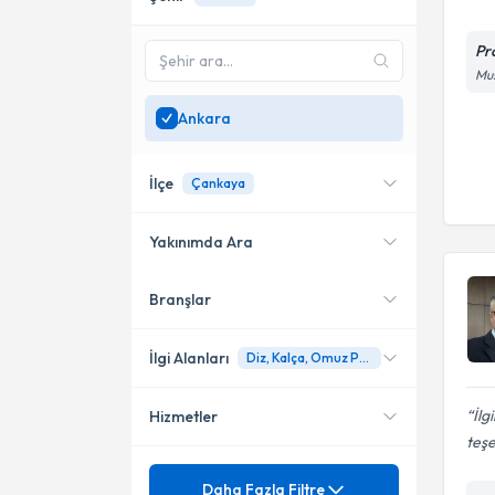
Pr
Mus
Ankara
İlçe
Çankaya
Yakınımda Ara
Branşlar
Konumuma yakın uzmanları
Çankaya
göster
İlgi Alanları
Diz, Kalça, Omuz Protezi Cerrahisi
İlg
Hizmetler
Ortopedi ve Travmatoloji
teşe
Mezuniyet
Diz, Kalça, Omuz Protezi
Daha Fazla Filtre