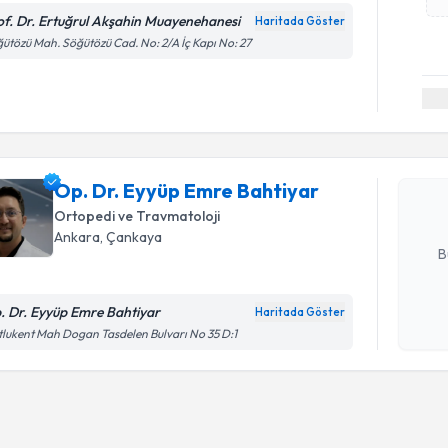
of. Dr. Ertuğrul Akşahin Muayenehanesi
Haritada Göster
ütözü Mah. Söğütözü Cad. No: 2/A İç Kapı No: 27
Randevu T
Op. Dr. E
oluşturun. 
Op. Dr. Eyyüp Emre Bahtiyar
hazırlandığ
Ortopedi ve Travmatoloji
E-posta Ad
Ankara
, Çankaya
B
. Dr. Eyyüp Emre Bahtiyar
Haritada Göster
Kişisel
lukent Mah Dogan Tasdelen Bulvarı No 35 D:1
okudum
işlenm