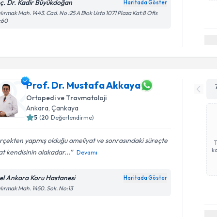
ç. Dr. Kadir Büyükdoğan
Haritada Göster
ılırmak Mah. 1443. Cad. No :25 A Blok Usta 1071 Plaza Kat:8 Ofis
:60
Prof. Dr. Mustafa Akkaya
Ortopedi ve Travmatoloji
Ankara
, Çankaya
5
(
20
Değerlendirme)
rçekten yapmış olduğu ameliyat ve sonrasındaki süreçte
ka
at kendisinin alakadar...
Devamı
el Ankara Koru Hastanesi
Haritada Göster
ılırmak Mah. 1450. Sok. No:13