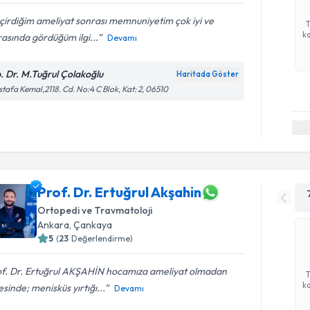
irdiğim ameliyat sonrası memnuniyetim çok iyi ve
ka
asında gördüğüm ilgi...
Devamı
. Dr. M.Tuğrul Çolakoğlu
Haritada Göster
tafa Kemal,2118. Cd. No:4 C Blok, Kat: 2, 06510
Prof. Dr. Ertuğrul Akşahin
Ortopedi ve Travmatoloji
Ankara
, Çankaya
5
(
23
Değerlendirme)
of. Dr. Ertuğrul AKŞAHİN hocamıza ameliyat olmadan
ka
sinde; menisküs yırtığı...
Devamı