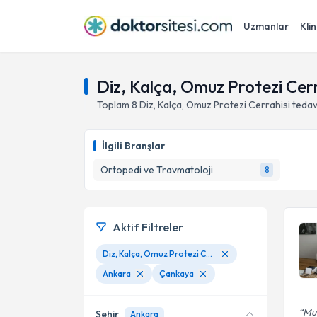
Uzmanlar
Klin
Diz, Kalça, Omuz Protezi Cer
Toplam
8
Diz, Kalça, Omuz Protezi Cerrahisi
tedav
İlgili Branşlar
Ortopedi ve Travmatoloji
8
Aktif Filtreler
Diz, Kalça, Omuz Protezi Cerrahisi
Ankara
Çankaya
Mur
Şehir
Ankara