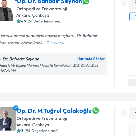
Op. Dr. Bahadır Seyhan
Ortopedi ve Travmatoloji
Ankara
, Çankaya
4.9
(
51
Değerlendirme)
z kireçlenmesi nedeniyle başvurmuştum… Dr Bahadır
han sorunu çözebilmek ...
Devamı
. Dr. Bahadır Seyhan
Haritada Göster
dan İş Ve Yaşam Merkezi Mustafa Kemal Mah. 2118. Cad A Blok
167 Kat:14
Op. Dr. M.Tuğrul Çolakoğlu
Ortopedi ve Travmatoloji
Ankara
, Çankaya
5
(
94
Değerlendirme)