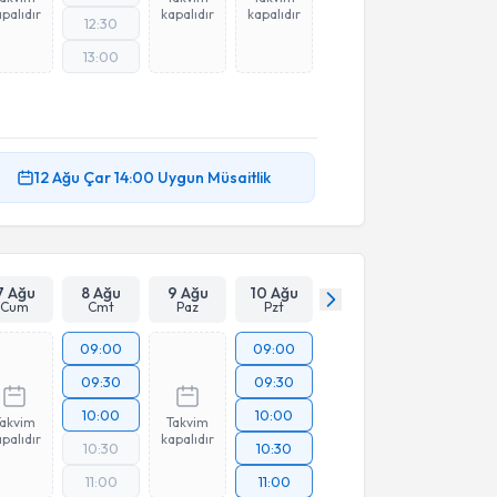
palıdır
kapalıdır
kapalıdır
12:30
13:00
12 Ağu
Çar
14:00
Uygun Müsaitlik
7 Ağu
8 Ağu
9 Ağu
10 Ağu
Cum
Cmt
Paz
Pzt
09:00
09:00
09:30
09:30
10:00
10:00
Takvim
Takvim
palıdır
kapalıdır
10:30
10:30
11:00
11:00