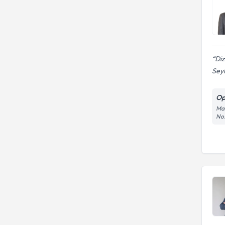
Di
Sey
Op
Mai
No: