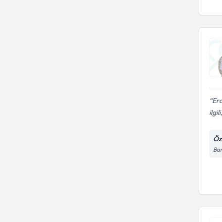
Er
ilgil
Öz
Ba