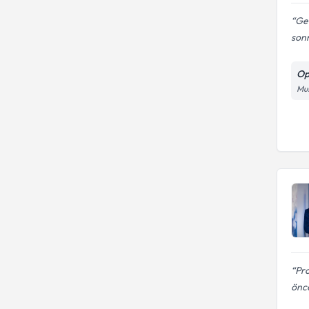
Geç
sonr
Op
Mus
Pr
önce