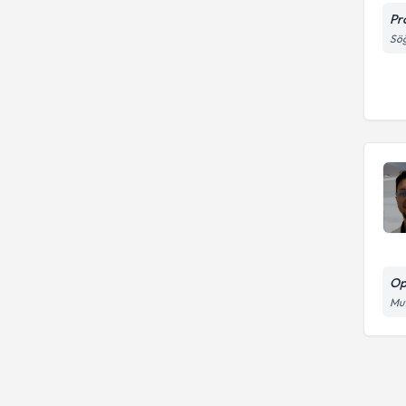
Pr
Söğ
Op
Mut