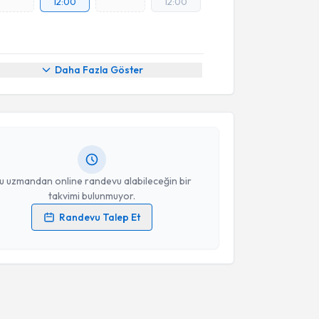
12:00
12:00
akvimi Talebi
Daha Fazla Göster
yyüp Emre Bahtiyar
için randevu takvimi talebi
Size bu uzmandan randevu almanız için bir takvim
ında e-posta ile bilgilendireceğiz.
resiniz
u uzmandan online randevu alabileceğin bir
takvimi bulunmuyor.
Randevu Talep Et
 verilerimin işlenmesine ilişkin
Aydınlatma Metni
'ni
 ve kişisel verilerimin belirtilen kapsamda
esini kabul ediyorum.
Takvim Talebini Gönder