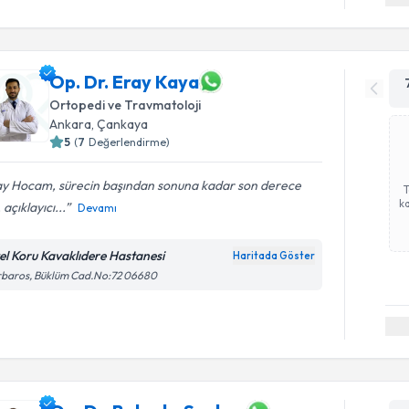
Op. Dr. Eray Kaya
Ortopedi ve Travmatoloji
Ankara
, Çankaya
5
(
7
Değerlendirme)
ay Hocam, sürecin başından sonuna kadar son derece
ka
i, açıklayıcı...
Devamı
el Koru Kavaklıdere Hastanesi
Haritada Göster
rbaros, Büklüm Cad.No:72 06680