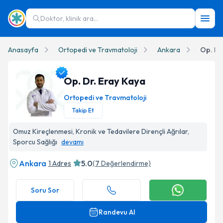
Doktor, klinik ara...
Anasayfa
Ortopedi ve Travmatoloji
Ankara
Op. Dr
Op. Dr. Eray Kaya
Ortopedi ve Travmatoloji
Takip Et
Op. Dr. Eray Kaya Profil Fotoğrafı
Omuz Kireçlenmesi, Kronik ve Tedavilere Dirençli Ağrılar,
Sporcu Sağlığı
devamı
Ankara
5.0
1 Adres
(
7
Değerlendirme)
Soru Sor
Randevu Al