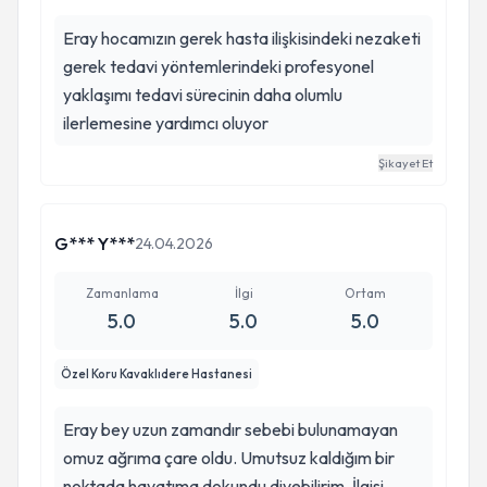
Eray hocamızın gerek hasta ilişkisindeki nezaketi
gerek tedavi yöntemlerindeki profesyonel
yaklaşımı tedavi sürecinin daha olumlu
ilerlemesine yardımcı oluyor
Şikayet Et
G*** Y***
24.04.2026
Zamanlama
İlgi
Ortam
5.0
5.0
5.0
Özel Koru Kavaklıdere Hastanesi
Eray bey uzun zamandır sebebi bulunamayan
omuz ağrıma çare oldu. Umutsuz kaldığım bir
noktada hayatıma dokundu diyebilirim. İlgisi