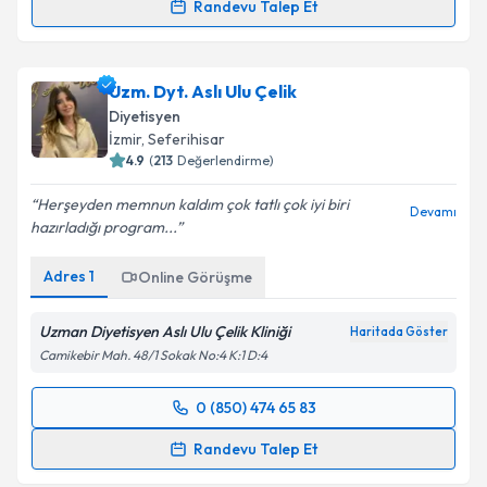
Randevu Talep Et
Dyt. Çağrı Üzümcü
için randevu takvimi talebi
oluşturun. Size bu uzmandan randevu almanız için bir
Uzm. Dyt. Aslı Ulu Çelik
takvim hazırlandığında e-posta ile bilgilendireceğiz.
Diyetisyen
E-posta Adresiniz
İzmir
, Seferihisar
4.9
(
213
Değerlendirme)
Herşeyden memnun kaldım çok tatlı çok iyi biri
Devamı
hazırladığı program...
Kişisel verilerimin işlenmesine ilişkin
Aydınlatma
Metni
'ni okudum ve kişisel verilerimin belirtilen
Adres
1
Online Görüşme
kapsamda işlenmesini kabul ediyorum.
Uzman Diyetisyen Aslı Ulu Çelik Kliniği
Haritada Göster
Takvim Talebini Gönder
Camikebir Mah. 48/1 Sokak No:4 K:1 D:4
0 (850) 474 65 83
Randevu Takvimi Talebi
Randevu Talep Et