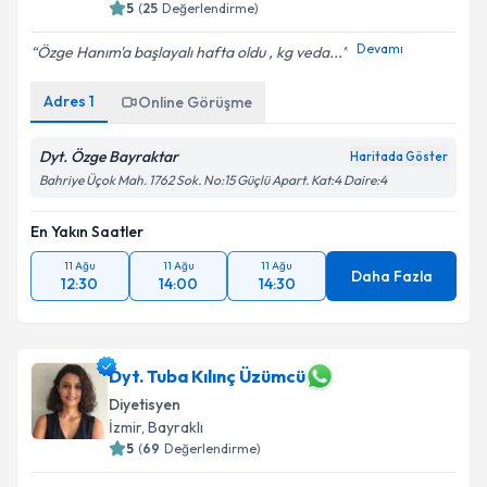
5
(
25
Değerlendirme)
Devamı
Özge Hanım'a başlayalı hafta oldu , kg veda...
Adres
1
Online Görüşme
Dyt. Özge Bayraktar
Haritada Göster
Bahriye Üçok Mah. 1762 Sok. No:15 Güçlü Apart. Kat:4 Daire:4
En Yakın Saatler
11 Ağu
11 Ağu
11 Ağu
Daha Fazla
12:30
14:00
14:30
Dyt. Tuba Kılınç Üzümcü
Diyetisyen
İzmir
, Bayraklı
5
(
69
Değerlendirme)