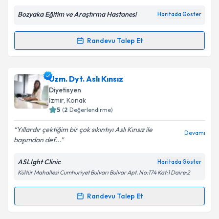
Bozyaka Eğitim ve Araştırma Hastanesi
Haritada Göster
Randevu Talep Et
Randevu Takvimi Talebi
Kişisel verilerimin işlenmesine ilişkin
Aydınlatma
Metni
'ni okudum ve kişisel verilerimin belirtilen
kapsamda işlenmesini kabul ediyorum.
Dyt. Erol Aktay
için randevu takvimi talebi oluşturun.
Uzm. Dyt. Aslı Kınsız
Size bu uzmandan randevu almanız için bir takvim
Diyetisyen
hazırlandığında e-posta ile bilgilendireceğiz.
Takvim Talebini Gönder
İzmir
, Konak
5
(
2
Değerlendirme)
E-posta Adresiniz
Yıllardır çektiğim bir çok sıkıntıyı Aslı Kınsız ile
Devamı
başımdan def...
ASLIght Clinic
Haritada Göster
Kişisel verilerimin işlenmesine ilişkin
Aydınlatma
Kültür Mahallesi Cumhuriyet Bulvarı Bulvar Apt. No:174 Kat:1 Daire:2
Metni
'ni okudum ve kişisel verilerimin belirtilen
kapsamda işlenmesini kabul ediyorum.
Randevu Talep Et
Randevu Takvimi Talebi
Takvim Talebini Gönder