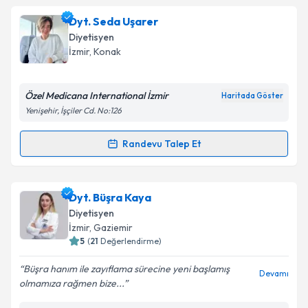
Uzm. Dyt. Aslı Kınsız
için randevu takvimi talebi
Dyt. Seda Uşarer
oluşturun. Size bu uzmandan randevu almanız için bir
Diyetisyen
takvim hazırlandığında e-posta ile bilgilendireceğiz.
İzmir
, Konak
E-posta Adresiniz
Özel Medicana International İzmir
Haritada Göster
Yenişehir, İşçiler Cd. No:126
Kişisel verilerimin işlenmesine ilişkin
Aydınlatma
Randevu Talep Et
Randevu Takvimi Talebi
Metni
'ni okudum ve kişisel verilerimin belirtilen
kapsamda işlenmesini kabul ediyorum.
Dyt. Seda Uşarer
için randevu takvimi talebi
Dyt. Büşra Kaya
oluşturun. Size bu uzmandan randevu almanız için bir
Takvim Talebini Gönder
Diyetisyen
takvim hazırlandığında e-posta ile bilgilendireceğiz.
İzmir
, Gaziemir
5
(
21
Değerlendirme)
E-posta Adresiniz
Büşra hanım ile zayıflama sürecine yeni başlamış
Devamı
olmamıza rağmen bize...