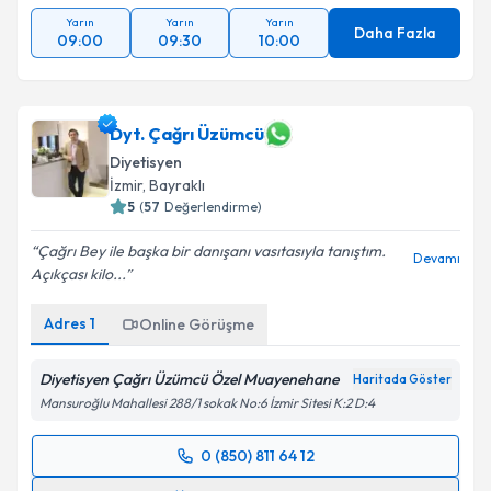
Yarın
Yarın
Yarın
Daha Fazla
09:00
09:30
10:00
Dyt. Çağrı Üzümcü
Diyetisyen
İzmir
, Bayraklı
5
(
57
Değerlendirme)
Çağrı Bey ile başka bir danışanı vasıtasıyla tanıştım.
Devamı
Açıkçası kilo...
Adres
1
Online Görüşme
Diyetisyen Çağrı Üzümcü Özel Muayenehane
Haritada Göster
Mansuroğlu Mahallesi 288/1 sokak No:6 İzmir Sitesi K:2 D:4
0 (850) 811 64 12
Randevu Takvimi Talebi