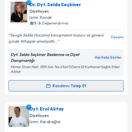
Dr. Dyt. Selda Seçkiner
Diyetisyen
İzmir
, Konak
5
(
6
Değerlendirme)
Sevgili Selda Hocama kavuşmanın huzuru ve güveni
Devamı
içinde Whipple ameliyatlı...
Dyt. Selda Seçkiner Beslenme ve Diyet
Haritada Göster
Danışmanlığı
Mimar Sinan Mah. 1359 Sok. No:2 Kat:5 Daire 52 Kızılkanat Sağlık Sitesi
A blok
Randevu Talep Et
Randevu Takvimi Talebi
Dr. Dyt. Selda Seçkiner
için randevu takvimi talebi
Dyt. Erol Aktay
oluşturun. Size bu uzmandan randevu almanız için bir
Diyetisyen
takvim hazırlandığında e-posta ile bilgilendireceğiz.
İzmir
, Karabağlar
E-posta Adresiniz