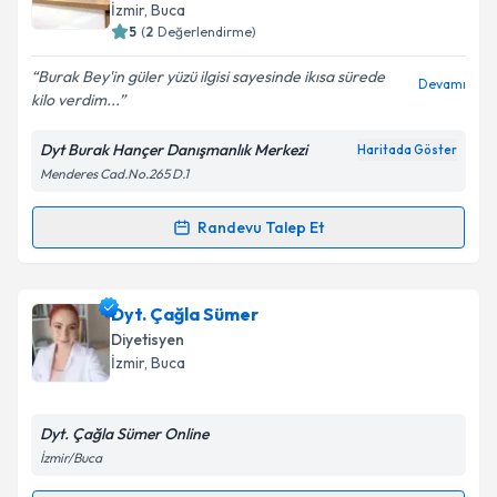
takvim hazırlandığında e-posta ile bilgilendireceğiz.
İzmir
, Buca
5
(
2
Değerlendirme)
E-posta Adresiniz
Burak Bey'in güler yüzü ilgisi sayesinde ikısa sürede
Devamı
kilo verdim...
Dyt Burak Hançer Danışmanlık Merkezi
Haritada Göster
Kişisel verilerimin işlenmesine ilişkin
Aydınlatma
Menderes Cad.No.265 D.1
Metni
'ni okudum ve kişisel verilerimin belirtilen
kapsamda işlenmesini kabul ediyorum.
Randevu Talep Et
Randevu Takvimi Talebi
Takvim Talebini Gönder
Dyt. Burak Hançer
için randevu takvimi talebi
Dyt. Çağla Sümer
oluşturun. Size bu uzmandan randevu almanız için bir
Diyetisyen
takvim hazırlandığında e-posta ile bilgilendireceğiz.
İzmir
, Buca
E-posta Adresiniz
Dyt. Çağla Sümer Online
İzmir/Buca