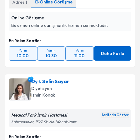
Online Görüşme
Adres
1
Online Görüşme
Bu uzman online danışmanlık hizmeti sunmaktadır.
En Yakın Saatler
Yarın
Yarın
Yarın
Daha Fazla
10:00
10:30
11:00
Dyt. Selin Sayar
Diyetisyen
İzmir
, Konak
Medical Park İzmir Hastanesi
Haritada Göster
Kahramanlar, 1397. Sk. No:1 Konak İzmir
En Yakın Saatler