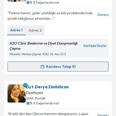
5
(
1
Değerlendirme)
E-posta Adresiniz
Fatma hanım, güler yüzlülüğü ve kilo problemlerinde,
Devamı
içinde olduğunuz stresinize...
Adres
1
Adres
2
Kişisel verilerimin işlenmesine ilişkin
Aydınlatma
Metni
'ni okudum ve kişisel verilerimin belirtilen
kapsamda işlenmesini kabul ediyorum.
H2O Clinic Beslenme ve Diyet Danışmanlığı
Haritada Göster
Çeşme
Musalla, Merkez Çeşme, 1082. Sk. No:1 D:3
Takvim Talebini Gönder
Randevu Talep Et
Randevu Takvimi Talebi
Dyt. Fatma Baysal Yusuf
için randevu takvimi talebi
Dyt. Derya Zünbülcan
oluşturun. Size bu uzmandan randevu almanız için bir
Diyetisyen
takvim hazırlandığında e-posta ile bilgilendireceğiz.
İzmir
, Konak
5
(
1
Değerlendirme)
E-posta Adresiniz
Aralık den beri Derya hanımın danışanıyım. Lupus
Devamı