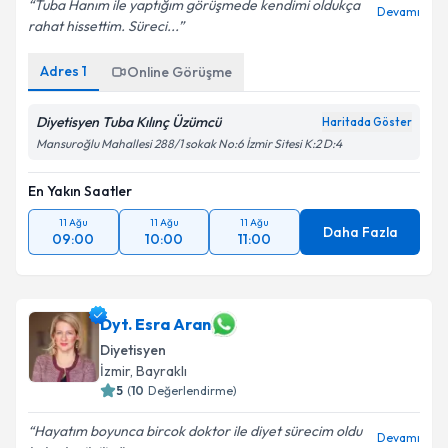
Tuba Hanım ile yaptığım görüşmede kendimi oldukça
Devamı
rahat hissettim. Süreci...
Adres
1
Online Görüşme
Diyetisyen Tuba Kılınç Üzümcü
Haritada Göster
Mansuroğlu Mahallesi 288/1 sokak No:6 İzmir Sitesi K:2 D:4
En Yakın Saatler
11 Ağu
11 Ağu
11 Ağu
Daha Fazla
09:00
10:00
11:00
Dyt. Esra Aran
Diyetisyen
İzmir
, Bayraklı
5
(
10
Değerlendirme)
Hayatım boyunca bircok doktor ile diyet sürecim oldu
Devamı