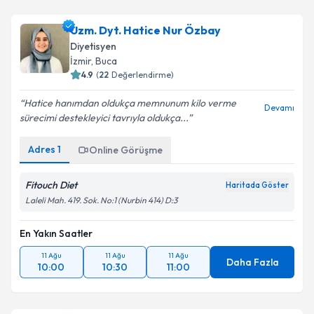
Uzm. Dyt. Aslı Ulu Çelik
için randevu takvimi talebi
oluşturun. Size bu uzmandan randevu almanız için bir
Uzm. Dyt. Hatice Nur Özbay
takvim hazırlandığında e-posta ile bilgilendireceğiz.
Diyetisyen
E-posta Adresiniz
İzmir
, Buca
4.9
(
22
Değerlendirme)
Hatice hanımdan oldukça memnunum kilo verme
Devamı
sürecimi destekleyici tavrıyla oldukça...
Kişisel verilerimin işlenmesine ilişkin
Aydınlatma
Metni
'ni okudum ve kişisel verilerimin belirtilen
Adres
1
Online Görüşme
kapsamda işlenmesini kabul ediyorum.
Fitouch Diet
Haritada Göster
Takvim Talebini Gönder
Laleli Mah. 419. Sok. No:1 (Nurbin 414) D:3
En Yakın Saatler
11 Ağu
11 Ağu
11 Ağu
Daha Fazla
10:00
10:30
11:00