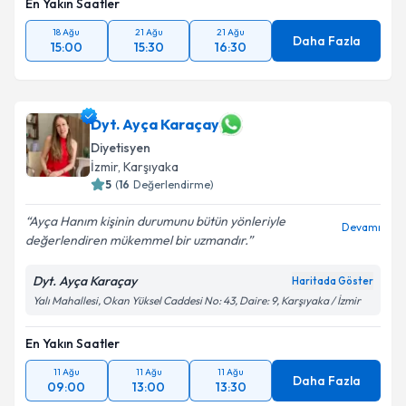
En Yakın Saatler
18 Ağu
21 Ağu
21 Ağu
Daha Fazla
15:00
15:30
16:30
Dyt. Ayça Karaçay
Diyetisyen
İzmir
, Karşıyaka
5
(
16
Değerlendirme)
Ayça Hanım kişinin durumunu bütün yönleriyle
Devamı
değerlendiren mükemmel bir uzmandır.
Dyt. Ayça Karaçay
Haritada Göster
Yalı Mahallesi, Okan Yüksel Caddesi No: 43, Daire: 9, Karşıyaka / İzmir
En Yakın Saatler
11 Ağu
11 Ağu
11 Ağu
Daha Fazla
09:00
13:00
13:30