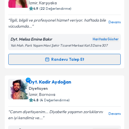
takvim hazırlandığında e-posta ile bilgilendireceğiz.
İzmir
, Karşıyaka
4.9
(
22
Değerlendirme)
E-posta Adresiniz
İlgili, bilgili ve profesyonel hizmet veriyor. haftada bile
Devamı
vücudumda...
Dyt. Melisa Emine Bakır
Haritada Göster
Kişisel verilerimin işlenmesine ilişkin
Aydınlatma
Yalı Mah. Park Yaşam Mavi Şehir Ticaret Merkezi Kat:3 Daire 307
Metni
'ni okudum ve kişisel verilerimin belirtilen
kapsamda işlenmesini kabul ediyorum.
Randevu Talep Et
Randevu Takvimi Talebi
Takvim Talebini Gönder
Dyt. Melisa Emine Bakır
için randevu takvimi talebi
Dyt. Kadir Aydoğan
oluşturun. Size bu uzmandan randevu almanız için bir
Diyetisyen
takvim hazırlandığında e-posta ile bilgilendireceğiz.
İzmir
, Bornova
4.8
(
4
Değerlendirme)
E-posta Adresiniz
Canım diyetisyenim... Diyabetle yaşamın zorluklarını
Devamı
en iyi kendimiz ve...