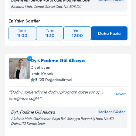
Diyetisten Sevde Varol Özel Muayenehane
Haritada Göster
Bostanlı Mah. Cemal Gürsel Cad. No:508 D:1
En Yakın Saatler
Yarın
Yarın
Yarın
Daha Fazla
11:00
11:30
12:00
Dyt. Fadime Gül Alkaya
Diyetisyen
İzmir
, Konak
5
(
23
Değerlendirme)
Doğru yönlendirme doğru program güzel sonuç: )
Devamı
emeğinize sağlık
Dyt. Fadime Gül Alkaya
Haritada Göster
Akdeniz Mah. Gaziosman Paşa Bul. Süreyya Reyent İş Hanı No:30
Daire:110 Konak İzmir