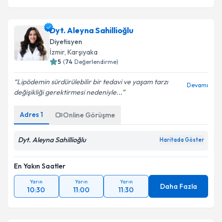
Dyt. Aleyna Sahillioğlu
Diyetisyen
İzmir
, Karşıyaka
5
(
74
Değerlendirme)
Lipödemin sürdürülebilir bir tedavi ve yaşam tarzı
Devamı
değişikliği gerektirmesi nedeniyle...
Adres
1
Online Görüşme
Dyt. Aleyna Sahillioğlu
Haritada Göster
En Yakın Saatler
Yarın
Yarın
Yarın
Daha Fazla
10:30
11:00
11:30