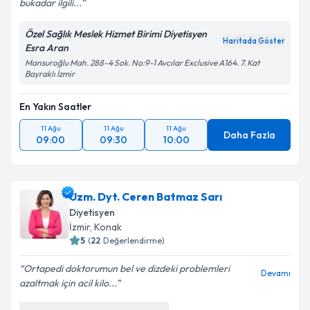
bukadar ilgili...
Özel Sağlık Meslek Hizmet Birimi Diyetisyen
Haritada Göster
Esra Aran
Mansuroğlu Mah. 288-4 Sok. No:9-1 Avcılar Exclusive A164. 7. Kat
Bayraklı İzmir
En Yakın Saatler
11 Ağu
11 Ağu
11 Ağu
Daha Fazla
09:00
09:30
10:00
Uzm. Dyt. Ceren Batmaz Sarı
Diyetisyen
İzmir
, Konak
5
(
22
Değerlendirme)
Ortapedi doktorumun bel ve dizdeki problemleri
Devamı
azaltmak için acil kilo...