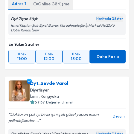
Adres
1
Online Görüşme
Dyt Zişan Köşk
Haritada Göster
İsmet Kaptan Şair Eşref Bulvarı Karaahmetoğlu İş Merkezi No22 K6
D608 Konak İzmir
En Yakın Saatler
11 Ağu
11 Ağu
11 Ağu
Daha Fazla
11:00
12:00
13:00
Dyt. Sevde Varol
Diyetisyen
İzmir
, Karşıyaka
5
(
137
Değerlendirme)
Doktorun çok iyi birisi işini çok güzel yapan insan
Devamı
psikolojisinden...