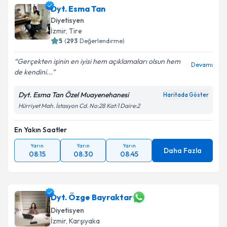
Dyt. Esma Tan
Diyetisyen
İzmir
, Tire
5
(
293
Değerlendirme)
Gerçekten işinin en iyisi hem açıklamaları olsun hem
Devamı
de kendini...
Dyt. Esma Tan Özel Muayenehanesi
Haritada Göster
Hürriyet Mah. İstasyon Cd. No:28 Kat:1 Daire:2
En Yakın Saatler
Yarın
Yarın
Yarın
Daha Fazla
08:15
08:30
08:45
Dyt. Özge Bayraktar
Diyetisyen
İzmir
, Karşıyaka