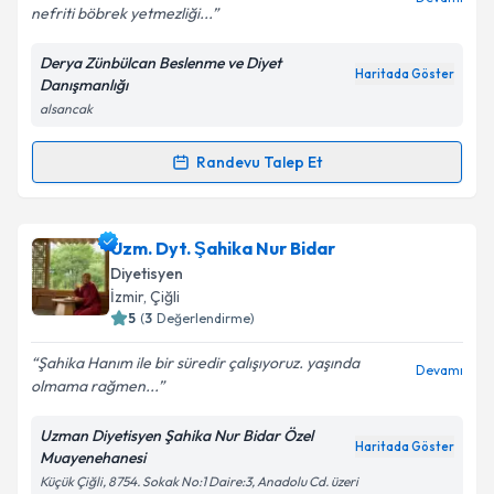
nefriti böbrek yetmezliği...
Derya Zünbülcan Beslenme ve Diyet
Kişisel verilerimin işlenmesine ilişkin
Aydınlatma
Haritada Göster
Danışmanlığı
Metni
'ni okudum ve kişisel verilerimin belirtilen
alsancak
kapsamda işlenmesini kabul ediyorum.
Randevu Talep Et
Randevu Takvimi Talebi
Takvim Talebini Gönder
Dyt. Derya Zünbülcan
için randevu takvimi talebi
Uzm. Dyt. Şahika Nur Bidar
oluşturun. Size bu uzmandan randevu almanız için bir
Diyetisyen
takvim hazırlandığında e-posta ile bilgilendireceğiz.
İzmir
, Çiğli
5
(
3
Değerlendirme)
E-posta Adresiniz
Şahika Hanım ile bir süredir çalışıyoruz. yaşında
Devamı
olmama rağmen...
Uzman Diyetisyen Şahika Nur Bidar Özel
Kişisel verilerimin işlenmesine ilişkin
Aydınlatma
Haritada Göster
Muayenehanesi
Metni
'ni okudum ve kişisel verilerimin belirtilen
Küçük Çiğli, 8754. Sokak No:1 Daire:3, Anadolu Cd. üzeri
kapsamda işlenmesini kabul ediyorum.