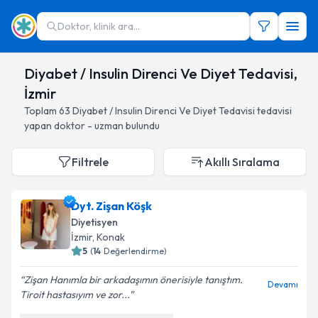
Doktor, klinik ara...
Diyabet / Insulin Direnci Ve Diyet Tedavisi,
İzmir
Toplam
63
Diyabet / Insulin Direnci Ve Diyet Tedavisi
tedavisi
yapan doktor - uzman bulundu
Filtrele
Akıllı Sıralama
Dyt. Zişan Köşk
Diyetisyen
İzmir
, Konak
5
(
14
Değerlendirme)
Zişan Hanımla bir arkadaşımın önerisiyle tanıştım.
Devamı
Tiroit hastasıyım ve zor...