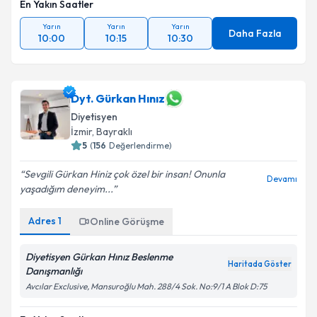
En Yakın Saatler
Yarın
Yarın
Yarın
Daha Fazla
10:00
10:15
10:30
Dyt. Gürkan Hınız
Diyetisyen
İzmir
, Bayraklı
5
(
156
Değerlendirme)
Sevgili Gürkan Hiniz çok özel bir insan! Onunla
Devamı
yaşadığım deneyim...
Adres
1
Online Görüşme
Diyetisyen Gürkan Hınız Beslenme
Haritada Göster
Danışmanlığı
Avcılar Exclusive, Mansuroğlu Mah. 288/4 Sok. No:9/1 A Blok D:75