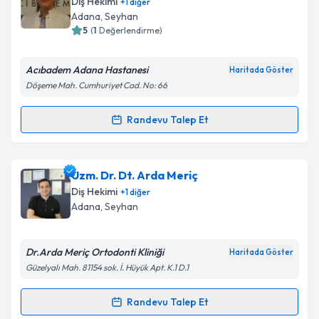
Diş Hekimi
+
1
diğer
için bir takvim hazırlandığında e-posta ile
Adana
, Seyhan
bilgilendireceğiz.
5
(
1
Değerlendirme)
E-posta Adresiniz
Acıbadem Adana Hastanesi
Haritada Göster
Döşeme Mah. Cumhuriyet Cad. No: 66
Randevu Talep Et
Randevu Takvimi Talebi
Kişisel verilerimin işlenmesine ilişkin
Aydınlatma
Metni
'ni okudum ve kişisel verilerimin belirtilen
kapsamda işlenmesini kabul ediyorum.
Dr. Dt. Gözde Anıl Gürbüz
için randevu takvimi
Uzm. Dr. Dt. Arda Meriç
talebi oluşturun. Size bu uzmandan randevu almanız
Diş Hekimi
+
1
diğer
Takvim Talebini Gönder
için bir takvim hazırlandığında e-posta ile
Adana
, Seyhan
bilgilendireceğiz.
E-posta Adresiniz
Dr.Arda Meriç Ortodonti Kliniği
Haritada Göster
Güzelyalı Mah. 81154 sok. İ. Hüyük Apt. K.1 D.1
Randevu Talep Et
Randevu Takvimi Talebi
Kişisel verilerimin işlenmesine ilişkin
Aydınlatma