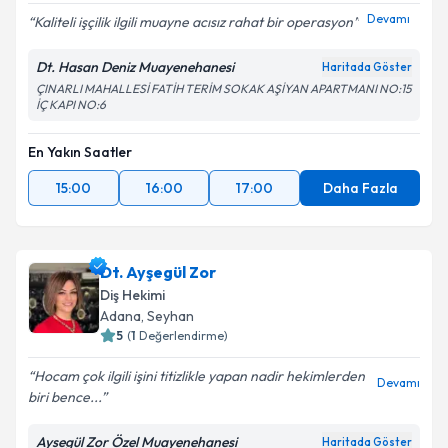
Devamı
Kaliteli işçilik ilgili muayne acısız rahat bir operasyon
Dt. Hasan Deniz Muayenehanesi
Haritada Göster
ÇINARLI MAHALLESİ FATİH TERİM SOKAK AŞİYAN APARTMANI NO:15
İÇ KAPI NO:6
En Yakın Saatler
15:00
16:00
17:00
Daha Fazla
Dt. Ayşegül Zor
Diş Hekimi
Adana
, Seyhan
5
(
1
Değerlendirme)
Hocam çok ilgili işini titizlikle yapan nadir hekimlerden
Devamı
biri bence...
Aysegül Zor Özel Muayenehanesi
Haritada Göster