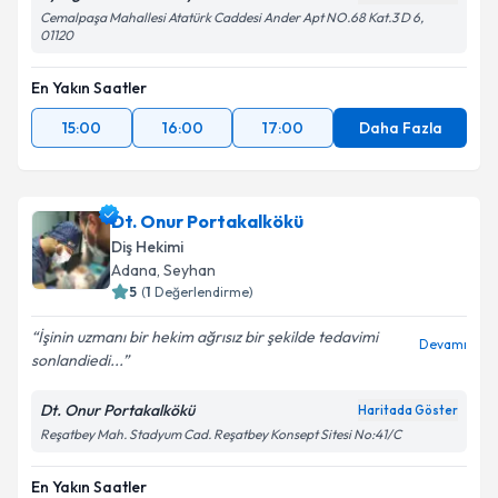
Cemalpaşa Mahallesi Atatürk Caddesi Ander Apt NO.68 Kat.3 D 6,
01120
En Yakın Saatler
15:00
16:00
17:00
Daha Fazla
Dt. Onur Portakalkökü
Diş Hekimi
Adana
, Seyhan
5
(
1
Değerlendirme)
İşinin uzmanı bir hekim ağrısız bir şekilde tedavimi
Devamı
sonlandiedi...
Dt. Onur Portakalkökü
Haritada Göster
Reşatbey Mah. Stadyum Cad. Reşatbey Konsept Sitesi No:41/C
En Yakın Saatler