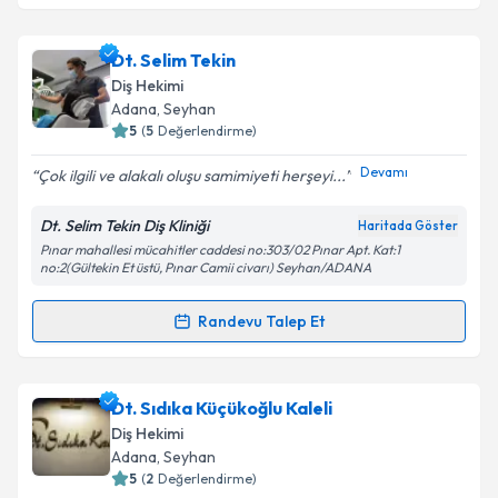
Metni
'ni okudum ve kişisel verilerimin belirtilen
kapsamda işlenmesini kabul ediyorum.
Uzm. Dr. Dt. Arda Meriç
için randevu takvimi talebi
Dt. Selim Tekin
oluşturun. Size bu uzmandan randevu almanız için bir
Diş Hekimi
takvim hazırlandığında e-posta ile bilgilendireceğiz.
Takvim Talebini Gönder
Adana
, Seyhan
5
(
5
Değerlendirme)
E-posta Adresiniz
Devamı
Çok ilgili ve alakalı oluşu samimiyeti herşeyi...
Dt. Selim Tekin Diş Kliniği
Haritada Göster
Pınar mahallesi mücahitler caddesi no:303/02 Pınar Apt. Kat:1
Kişisel verilerimin işlenmesine ilişkin
Aydınlatma
no:2(Gültekin Et üstü, Pınar Camii civarı) Seyhan/ADANA
Metni
'ni okudum ve kişisel verilerimin belirtilen
kapsamda işlenmesini kabul ediyorum.
Randevu Talep Et
Randevu Takvimi Talebi
Takvim Talebini Gönder
Dt. Selim Tekin
için randevu takvimi talebi oluşturun.
Dt. Sıdıka Küçükoğlu Kaleli
Size bu uzmandan randevu almanız için bir takvim
Diş Hekimi
hazırlandığında e-posta ile bilgilendireceğiz.
Adana
, Seyhan
5
(
2
Değerlendirme)
E-posta Adresiniz