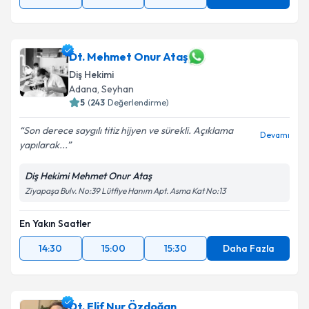
Dt. Mehmet Onur Ataş
Diş Hekimi
Adana
, Seyhan
5
(
243
Değerlendirme)
Son derece saygılı titiz hijyen ve sürekli. Açıklama
Devamı
yapılarak...
Diş Hekimi Mehmet Onur Ataş
Ziyapaşa Bulv. No:39 Lütfiye Hanım Apt. Asma Kat No:13
En Yakın Saatler
14:30
15:00
15:30
Daha Fazla
Dt. Elif Nur Özdoğan