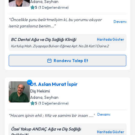
Adana
, Seyhan
5
(
1
Değerlendirme)
E-posta Adresiniz
Öncelikle şunu belirtmeliyim ki, bu yorumu okuyor
Devamı
iseniz şanslısınız benim...
BC Dental Ağız ve Diş Sağlığı Kliniği
Haritada Göster
Kişisel verilerimin işlenmesine ilişkin
Aydınlatma
Kurtuluş Mah. Ziyapaşa Bulvarı Eğmez Apt. No:26 Kat:1 Daire:2
Metni
'ni okudum ve kişisel verilerimin belirtilen
kapsamda işlenmesini kabul ediyorum.
Randevu Talep Et
Randevu Takvimi Talebi
Takvim Talebini Gönder
Dr. Dt. Cem Kırcelli
için randevu takvimi talebi
Dt. Aslan Murat İspir
oluşturun. Size bu uzmandan randevu almanız için bir
Diş Hekimi
takvim hazırlandığında e-posta ile bilgilendireceğiz.
Adana
, Seyhan
5
(
1
Değerlendirme)
E-posta Adresiniz
Devamı
Hocam işinin ehli ; titiz ve samimi bir insan ....
Özel Yakup ANDAÇ Ağız ve Diş Sağlığı
Haritada Göster