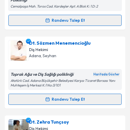
Polikliniği
Kişisel verilerimin işlenmesine ilişkin
Aydınlatma
Cemalpaşa Mah. Toros Cad. Kardeşler Apt. A Blok K: 1 D: 2
Metni
'ni okudum ve kişisel verilerimin belirtilen
kapsamda işlenmesini kabul ediyorum.
Randevu Talep Et
Randevu Takvimi Talebi
Takvim Talebini Gönder
Dt. Aslan Murat İspir
için randevu takvimi talebi
Dt. Sözmen Menemencioğlu
oluşturun. Size bu uzmandan randevu almanız için bir
Diş Hekimi
takvim hazırlandığında e-posta ile bilgilendireceğiz.
Adana
, Seyhan
E-posta Adresiniz
Toprak Ağız ve Diş Sağlığı polikliniği
Haritada Göster
Atatürk Cad. Adana Büyükşehir Belediyesi Karşısı Ticaret Borsası Yanı
Muhteşem İş Merkezi K:1 No:3/101
Kişisel verilerimin işlenmesine ilişkin
Aydınlatma
Randevu Talep Et
Metni
'ni okudum ve kişisel verilerimin belirtilen
Randevu Takvimi Talebi
kapsamda işlenmesini kabul ediyorum.
Dt. Sözmen Menemencioğlu
için randevu takvimi
Dt. Zehra Tunçsoy
Takvim Talebini Gönder
talebi oluşturun. Size bu uzmandan randevu almanız
Diş Hekimi