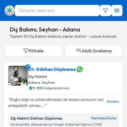
Doktor, klinik ara...
Diş Bakımı, Seyhan - Adana
Toplam
54
Diş Bakımı
tedavisi yapan doktor - uzman bulundu
Filtrele
Akıllı Sıralama
Dt. Gökhan Düşünmez
Diş Hekimi
Adana
, Seyhan
5
(
105
Değerlendirme)
Doğru bilgi ve yönlendirmeleri ile tedavi sürecinin net,
Devamı
anlaşılabilir olması....
Diş Hekimi Gökhan Düşünmez
Haritada Göster
Kurtuluş Mah. Demokrasi cd. Ful apt. A blok kat 1 daire 2, 01130