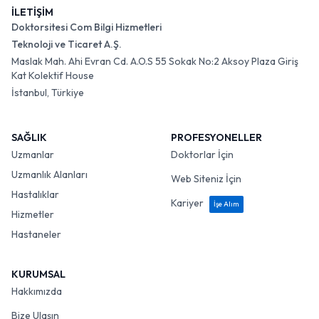
İLETİŞİM
Doktorsitesi Com Bilgi Hizmetleri
Teknoloji ve Ticaret A.Ş.
Maslak Mah. Ahi Evran Cd. A.O.S 55 Sokak No:2 Aksoy Plaza Giriş
Kat Kolektif House
İstanbul, Türkiye
SAĞLIK
PROFESYONELLER
Uzmanlar
Doktorlar İçin
Uzmanlık Alanları
Web Siteniz İçin
Hastalıklar
Kariyer
İşe Alım
Hizmetler
Hastaneler
KURUMSAL
Hakkımızda
Bize Ulaşın