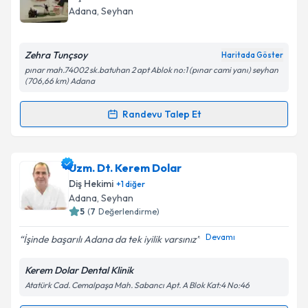
için bir takvim hazırlandığında e-posta ile
Adana
, Seyhan
bilgilendireceğiz.
E-posta Adresiniz
Zehra Tunçsoy
Haritada Göster
pınar mah.74002 sk.batuhan 2 apt Ablok no:1 (pınar cami yanı) seyhan
(706,66 km) Adana
Randevu Talep Et
Kişisel verilerimin işlenmesine ilişkin
Aydınlatma
Randevu Takvimi Talebi
Metni
'ni okudum ve kişisel verilerimin belirtilen
kapsamda işlenmesini kabul ediyorum.
Dt. Zehra Tunçsoy
için randevu takvimi talebi
Uzm. Dt. Kerem Dolar
oluşturun. Size bu uzmandan randevu almanız için bir
Diş Hekimi
+
1
diğer
Takvim Talebini Gönder
takvim hazırlandığında e-posta ile bilgilendireceğiz.
Adana
, Seyhan
5
(
7
Değerlendirme)
E-posta Adresiniz
Devamı
İşinde başarılı Adana da tek iyilik varsınız
Kerem Dolar Dental Klinik
Atatürk Cad. Cemalpaşa Mah. Sabancı Apt. A Blok Kat:4 No:46
Kişisel verilerimin işlenmesine ilişkin
Aydınlatma
Metni
'ni okudum ve kişisel verilerimin belirtilen