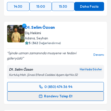
14:30
15:00
15:30
Daha Fazla
Dt. Selim Özsan
Diş Hekimi
Adana
, Seyhan
5
(
362
Değerlendirme)
İşinde uzman zamanında muayene ve tedavi
Devamı
güleryüzlü
Dt. Selim Özsan
Haritada Göster
Kurtuluş Mah. Şinasi Efendi Caddesi Ayşem Apt No:32
0 (850) 474 36 94
Randevu Takvimi Talebi
Randevu Talep Et
Dt. Selim Özsan
için randevu takvimi talebi oluşturun.
Size bu uzmandan randevu almanız için bir takvim