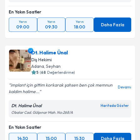
En Yakın Saatler
Yarın
Yarın
Yarın
Daha Fazla
09:00
09:30
18:00
Dt. Halime Ünal
Diş Hekimi
Adana
, Seyhan
5
(
68
Değerlendirme)
implant için gittim korkarak şahsen ben çok memnun
Devamı
kaldim halime...
Dt. Halime Ünal
Haritada Göster
Obalar Cad. Gülpınar Mah. No:268/A
En Yakın Saatler
14:30
15:00
15:30
Daha Fazla