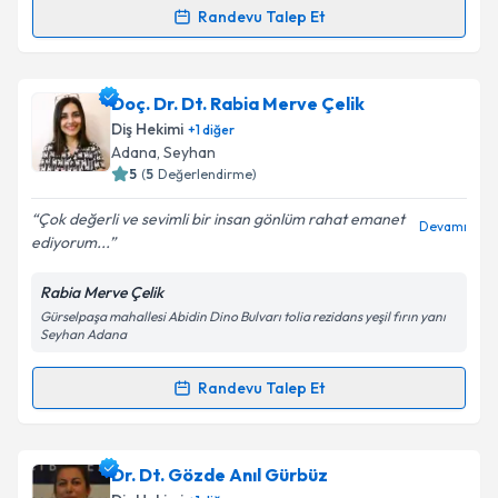
kapsamda işlenmesini kabul ediyorum.
Randevu Talep Et
Randevu Takvimi Talebi
Takvim Talebini Gönder
Uzm. Dt. Kerem Dolar
için randevu takvimi talebi
Doç. Dr. Dt. Rabia Merve Çelik
oluşturun. Size bu uzmandan randevu almanız için bir
Diş Hekimi
+
1
diğer
takvim hazırlandığında e-posta ile bilgilendireceğiz.
Adana
, Seyhan
5
(
5
Değerlendirme)
E-posta Adresiniz
Çok değerli ve sevimli bir insan gönlüm rahat emanet
Devamı
ediyorum...
Rabia Merve Çelik
Kişisel verilerimin işlenmesine ilişkin
Aydınlatma
Gürselpaşa mahallesi Abidin Dino Bulvarı tolia rezidans yeşil fırın yanı
Metni
'ni okudum ve kişisel verilerimin belirtilen
Seyhan Adana
kapsamda işlenmesini kabul ediyorum.
Randevu Talep Et
Randevu Takvimi Talebi
Takvim Talebini Gönder
Doç. Dr. Dt. Rabia Merve Çelik
için randevu takvimi
Dr. Dt. Gözde Anıl Gürbüz
talebi oluşturun. Size bu uzmandan randevu almanız