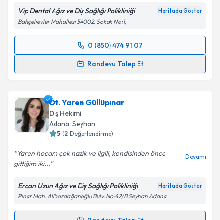
Metni
'ni okudum ve kişisel verilerimin belirtilen
Vip Dental Ağız ve Diş Sağlığı Polikliniği
Haritada Göster
kapsamda işlenmesini kabul ediyorum.
Bahçelievler Mahallesi 54002. Sokak No:1,
Takvim Talebini Gönder
0 (850) 474 91 07
Randevu Takvimi Talebi
Randevu Talep Et
Dt. Seren Polater
için randevu takvimi talebi
oluşturun. Size bu uzmandan randevu almanız için bir
Dt. Yaren Güllüpınar
takvim hazırlandığında e-posta ile bilgilendireceğiz.
Diş Hekimi
E-posta Adresiniz
Adana
, Seyhan
5
(
2
Değerlendirme)
Yaren hocam çok nazik ve ilgili, kendisinden önce
Devamı
gittiğim iki...
Kişisel verilerimin işlenmesine ilişkin
Aydınlatma
Metni
'ni okudum ve kişisel verilerimin belirtilen
Ercan Uzun Ağız ve Diş Sağlığı Polikliniği
Haritada Göster
kapsamda işlenmesini kabul ediyorum.
Pınar Mah. Alibozdağanoğlu Bulv. No:42/B Seyhan Adana