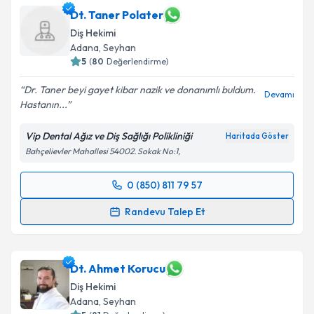
hazırlandığında e-posta ile bilgilendireceğiz.
Dt. Taner Polater
Diş Hekimi
E-posta Adresiniz
Adana
, Seyhan
5
(
80
Değerlendirme)
Dr. Taner beyi gayet kibar nazik ve donanımlı buldum.
Devamı
Hastanın...
Kişisel verilerimin işlenmesine ilişkin
Aydınlatma
Metni
'ni okudum ve kişisel verilerimin belirtilen
Vip Dental Ağız ve Diş Sağlığı Polikliniği
Haritada Göster
kapsamda işlenmesini kabul ediyorum.
Bahçelievler Mahallesi 54002. Sokak No:1,
Takvim Talebini Gönder
0 (850) 811 79 57
Randevu Takvimi Talebi
Randevu Talep Et
Dt. Taner Polater
için randevu takvimi talebi
oluşturun. Size bu uzmandan randevu almanız için bir
takvim hazırlandığında e-posta ile bilgilendireceğiz.
Dt. Ahmet Korucu
Diş Hekimi
E-posta Adresiniz
Adana
, Seyhan