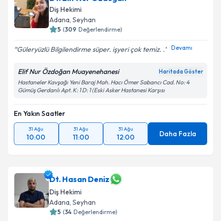
Diş Hekimi
Adana
, Seyhan
5
(
309
Değerlendirme)
Devamı
Güleryüzlü Bilgilendirme süper. işyeri çok temiz. .
Elif Nur Özdoğan Muayenehanesi
Haritada Göster
Hastaneler Kavşağı Yeni Baraj Mah. Hacı Ömer Sabancı Cad. No: 4
Gümüş Gerdanlı Apt. K: 1 D: 1 (Eski Asker Hastanesi Karşısı
En Yakın Saatler
31 Ağu
31 Ağu
31 Ağu
Daha Fazla
10:00
11:00
12:00
Dt. Hasan Deniz
Diş Hekimi
Adana
, Seyhan
5
(
34
Değerlendirme)