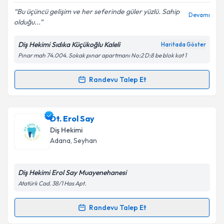
Bu üçüncü gelişim ve her seferinde güler yüzlü. Sahip
Devamı
olduğu...
Diş Hekimi Sıdıka Küçükoğlu Kaleli
Haritada Göster
Kişisel verilerimin işlenmesine ilişkin
Aydınlatma
Pınar mah 74.004. Sokak pınar apartmanı No:2 D:8 be blok kat 1
Metni
'ni okudum ve kişisel verilerimin belirtilen
kapsamda işlenmesini kabul ediyorum.
Randevu Talep Et
Randevu Takvimi Talebi
Takvim Talebini Gönder
Dt. Sıdıka Küçükoğlu Kaleli
için randevu takvimi
Dt. Erol Say
talebi oluşturun. Size bu uzmandan randevu almanız
Diş Hekimi
için bir takvim hazırlandığında e-posta ile
Adana
, Seyhan
bilgilendireceğiz.
E-posta Adresiniz
Diş Hekimi Erol Say Muayenehanesi
Atatürk Cad. 38/1 Has Apt.
Randevu Talep Et
Randevu Takvimi Talebi
Kişisel verilerimin işlenmesine ilişkin
Aydınlatma