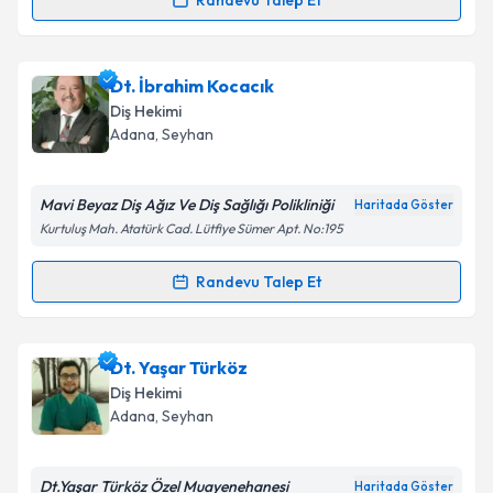
Takvim Talebini Gönder
Randevu Talep Et
Randevu Takvimi Talebi
Dt. Yaren Güllüpınar
için randevu takvimi talebi
Dt. İbrahim Kocacık
oluşturun. Size bu uzmandan randevu almanız için bir
Diş Hekimi
takvim hazırlandığında e-posta ile bilgilendireceğiz.
Adana
, Seyhan
E-posta Adresiniz
Mavi Beyaz Diş Ağız Ve Diş Sağlığı Polikliniği
Haritada Göster
Kurtuluş Mah. Atatürk Cad. Lütfiye Sümer Apt. No:195
Kişisel verilerimin işlenmesine ilişkin
Aydınlatma
Randevu Talep Et
Randevu Takvimi Talebi
Metni
'ni okudum ve kişisel verilerimin belirtilen
kapsamda işlenmesini kabul ediyorum.
Dt. İbrahim Kocacık
için randevu takvimi talebi
Dt. Yaşar Türköz
oluşturun. Size bu uzmandan randevu almanız için bir
Takvim Talebini Gönder
Diş Hekimi
takvim hazırlandığında e-posta ile bilgilendireceğiz.
Adana
, Seyhan
E-posta Adresiniz
Dt.Yaşar Türköz Özel Muayenehanesi
Haritada Göster