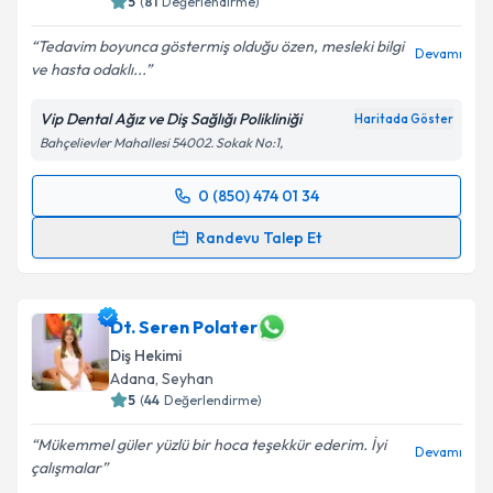
5
(
81
Değerlendirme)
Tedavim boyunca göstermiş olduğu özen, mesleki bilgi
Devamı
ve hasta odaklı...
Kişisel verilerimin işlenmesine ilişkin
Aydınlatma
Metni
'ni okudum ve kişisel verilerimin belirtilen
Vip Dental Ağız ve Diş Sağlığı Polikliniği
Haritada Göster
kapsamda işlenmesini kabul ediyorum.
Bahçelievler Mahallesi 54002. Sokak No:1,
Takvim Talebini Gönder
0 (850) 474 01 34
Randevu Takvimi Talebi
Randevu Talep Et
Dt. Ahmet Korucu
için randevu takvimi talebi
oluşturun. Size bu uzmandan randevu almanız için bir
takvim hazırlandığında e-posta ile bilgilendireceğiz.
Dt. Seren Polater
Diş Hekimi
E-posta Adresiniz
Adana
, Seyhan
5
(
44
Değerlendirme)
Mükemmel güler yüzlü bir hoca teşekkür ederim. İyi
Devamı
çalışmalar
Kişisel verilerimin işlenmesine ilişkin
Aydınlatma