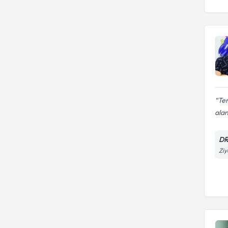
Ter
alan
DR
Ziy