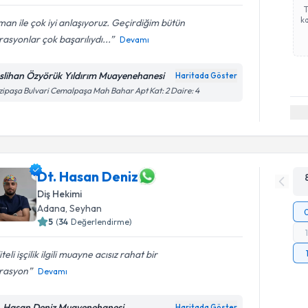
ka
an ile çok iyi anlaşıyoruz. Geçirdiğim bütün
asyonlar çok başarılıydı...
Devamı
slihan Özyörük Yıldırım Muayenehanesi
Haritada Göster
ipaşa Bulvari Cemalpaşa Mah Bahar Apt Kat: 2 Daire: 4
Dt. Hasan Deniz
Diş Hekimi
Adana
, Seyhan
5
(
34
Değerlendirme)
iteli işçilik ilgili muayne acısız rahat bir
rasyon
Devamı
. Hasan Deniz Muayenehanesi
Haritada Göster