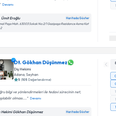
Devamı
. Ümit Eroğlu
Haritada Göster
al Paşa Mah. 63003 Sokak No:2/1 Gazipaşa Rezidance Asma Kat
:2
Dt. Gökhan Düşünmez
Diş Hekimi
Adana
, Seyhan
5
(
105
Değerlendirme)
ru bilgi ve yönlendirmeleri ile tedavi sürecinin net,
şılabilir olması....
Devamı
ş Hekimi Gökhan Düşünmez
Haritada Göster