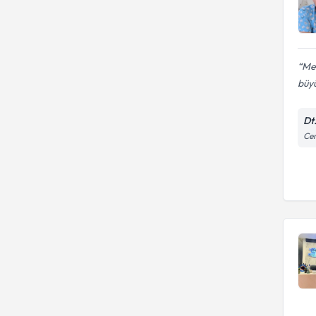
Mer
büyü
Dt
Cem