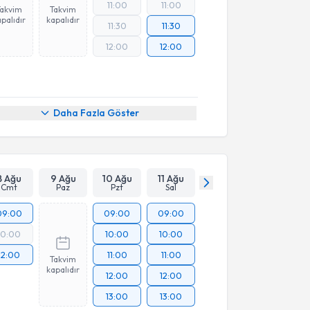
11:00
11:00
Takvim
Takvim
palıdır
kapalıdır
11:30
11:30
12:00
12:00
Daha Fazla Göster
8 Ağu
9 Ağu
10 Ağu
11 Ağu
Cmt
Paz
Pzt
Sal
09:00
09:00
09:00
10:00
10:00
10:00
12:00
11:00
11:00
Takvim
kapalıdır
12:00
12:00
13:00
13:00