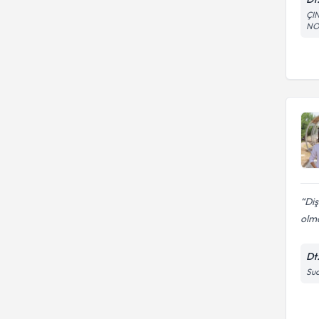
ÇI
NO:
Diş
olm
Dt
Suc