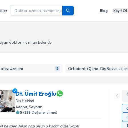
ikler
Blog
Kayıt Ol
ayan doktor - uzman bulundu
rotez Uzmanı
Ortodonti (Çene-Diş Bozuklukları
3
Dt. Ümit Eroğlu
Diş Hekimi
Adana
, Seyhan
5
(
228
Değerlendirme)
t beyden Allah razı olsun o kadar güzel yaptı