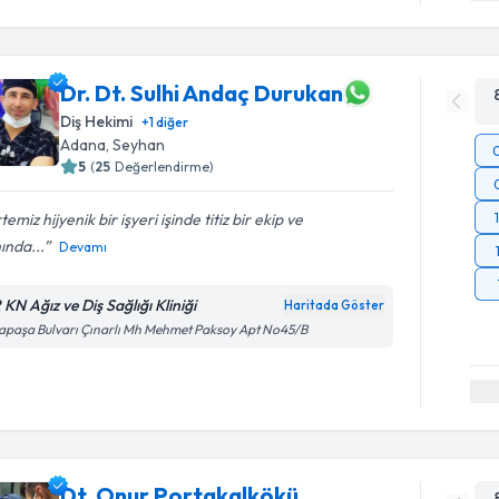
Dr. Dt. Sulhi Andaç Durukan
Diş Hekimi
+
1
diğer
Adana
, Seyhan
5
(
25
Değerlendirme)
temiz hijyenik bir işyeri işinde titiz bir ekip ve
ında...
Devamı
 KN Ağız ve Diş Sağlığı Kliniği
Haritada Göster
apaşa Bulvarı Çınarlı Mh Mehmet Paksoy Apt No45/B
Dt. Onur Portakalkökü