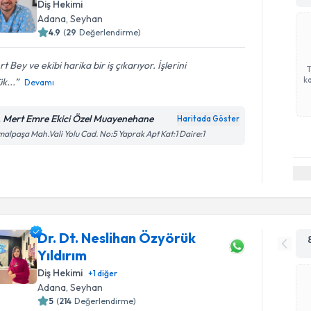
Diş Hekimi
Adana
, Seyhan
4.9
(
29
Değerlendirme)
t Bey ve ekibi harika bir iş çıkarıyor. İşlerini
ka
k...
Devamı
. Mert Emre Ekici Özel Muayenehane
Haritada Göster
alpaşa Mah.Vali Yolu Cad. No:5 Yaprak Apt Kat:1 Daire:1
Dr. Dt. Neslihan Özyörük
Yıldırım
Diş Hekimi
+
1
diğer
Adana
, Seyhan
5
(
214
Değerlendirme)