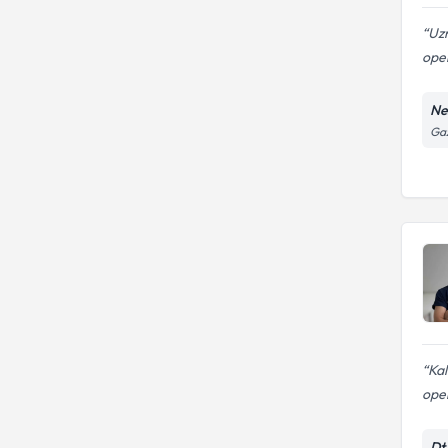
Uzm
oper
Ne
Gaz
Kal
ope
Dt