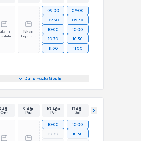
09:00
09:00
09:30
09:30
10:00
10:00
Takvim
Takvim
palıdır
kapalıdır
10:30
10:30
11:00
11:00
Daha Fazla Göster
8 Ağu
9 Ağu
10 Ağu
11 Ağu
Cmt
Paz
Pzt
Sal
10:00
10:00
10:30
10:30