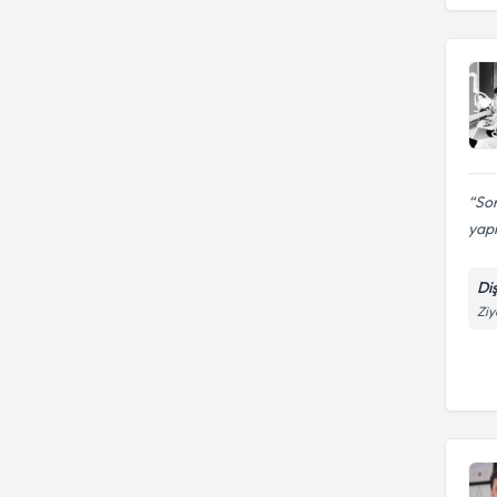
GAZİ ÜNİVERSİTESİ
Son
yapı
Di
Ziy