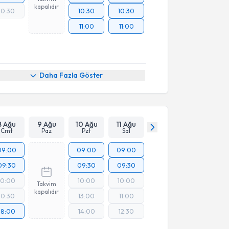
kapalıdır
10:30
10:30
10:30
11:00
11:00
Daha Fazla Göster
8 Ağu
9 Ağu
10 Ağu
11 Ağu
Cmt
Paz
Pzt
Sal
09:00
09:00
09:00
09:30
09:30
09:30
10:00
10:00
10:00
Takvim
kapalıdır
10:30
13:00
11:00
18:00
14:00
12:30