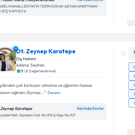
NARLI MAHALLESİ FATİH TERİM SOKAK AŞİYAN APARTMANI
15 İÇ KAPI NO:6
Dt. Zeynep Karatepe
Diş Hekimi
Adana
, Seyhan
5
(
2
Değerlendirme)
çilerden çok korkuyor olmama ve ağızımın hassas
asına rağmen Zeynep...
Devamı
.Zeynep Karatepe
Haritada Göster
uzade Mah. Saydam Cad. No:106 İç Kapı No:101