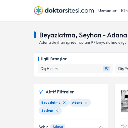
Uzmanlar
Klin
Beyazlatma, Seyhan - Adana
Adana
Seyhan
içinde toplam
97
Beyazlatma
uygul
İlgili Branşlar
Diş Hekimi
Diş P
97
Aktif Filtreler
Beyazlatma
Adana
Seyhan
Ümi
Şehir
Adana