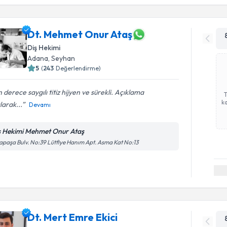
Dt. Mehmet Onur Ataş
Diş Hekimi
Adana
, Seyhan
5
(
243
Değerlendirme)
 derece saygılı titiz hijyen ve sürekli. Açıklama
ka
larak...
Devamı
ş Hekimi Mehmet Onur Ataş
apaşa Bulv. No:39 Lütfiye Hanım Apt. Asma Kat No:13
Dt. Mert Emre Ekici