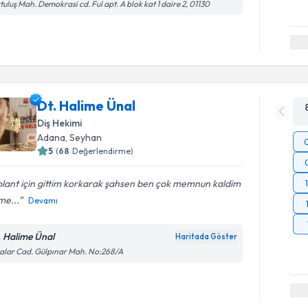
tuluş Mah. Demokrasi cd. Ful apt. A blok kat 1 daire 2, 01130
Dt. Halime Ünal
Diş Hekimi
Adana
, Seyhan
5
(
68
Değerlendirme)
lant için gittim korkarak şahsen ben çok memnun kaldim
me...
Devamı
. Halime Ünal
Haritada Göster
lar Cad. Gülpınar Mah. No:268/A