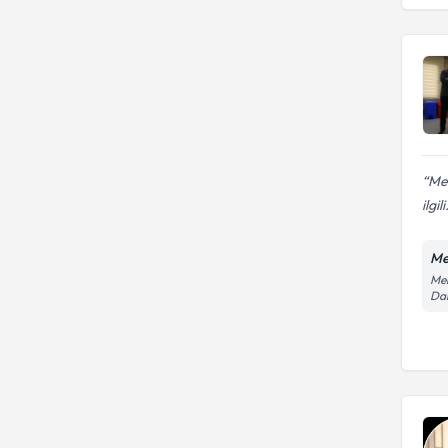
ÜNİVERSİTESİ
Mer
ilgili
Me
Mer
Dai