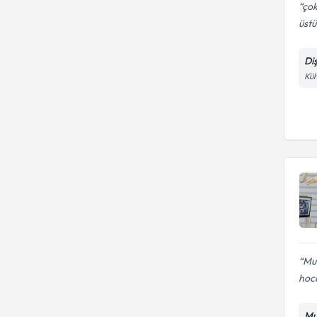
çok
üst
Di
Kül
Mus
hoca
Mu