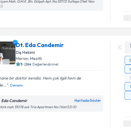
içam Mah. G.M.K. Blv. Gülşah Apt. No:537/D Sultaşa Oteli Yanı
.İ.
Dt. Eda Candemir
Diş Hekimi
Mersin
, Mezitli
5
(
264
Değerlendirme)
ane bir doktor kendisi. Hem çok ilgili hem de
de...
Devamı
. Eda Candemir
Haritada Göster
türk mah 31078 sok Tria Apartman No:1 Kat:5 D:10