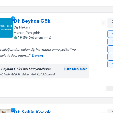
Dt. Beyhan Gök
Diş Hekimi
Mersin
, Yenişehir
4.9
(
56
Değerlendirme)
cukluğumdan kalan diş travmamı anne şefkati ve
iyle tedavi eden...
Devamı
. Beyhan Gök Özel Muayenehane
Haritada Göster
nü Mah.1406 Sk. Güven Apt. Kat:3 Daire: 9
Dt. Şahin Koçak