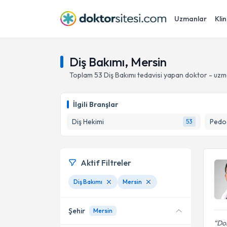
Uzmanlar
Klin
Diş Bakımı, Mersin
Toplam
53
Diş Bakımı
tedavisi yapan doktor - uz
İlgili Branşlar
Diş Hekimi
Pedod
53
Aktif Filtreler
Diş Bakımı
Mersin
Şehir
Mersin
Dok