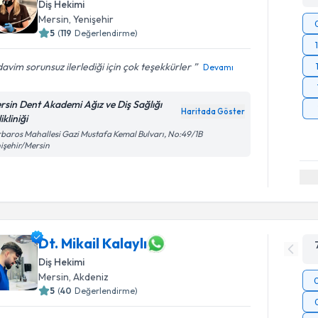
Diş Hekimi
Mersin
, Yenişehir
5
(
119
Değerlendirme)
avim sorunsuz ilerlediği için çok teşekkürler
Devamı
rsin Dent Akademi Ağız ve Diş Sağlığı
Haritada Göster
ikliniği
baros Mahallesi Gazi Mustafa Kemal Bulvarı, No:49/1B
işehir/Mersin
Dt. Mikail Kalaylı
Diş Hekimi
Mersin
, Akdeniz
5
(
40
Değerlendirme)