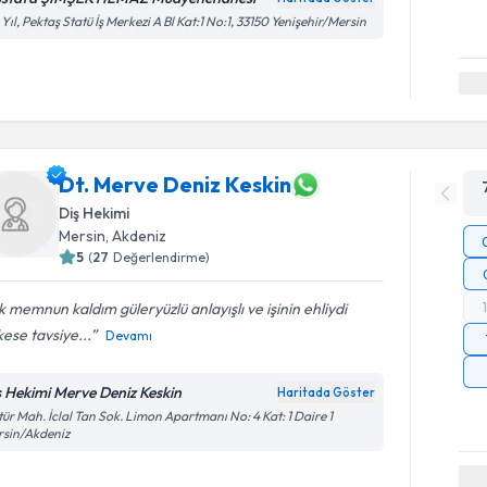
 Yıl, Pektaş Statü İş Merkezi A Bl Kat:1 No:1, 33150 Yenişehir/Mersin
Dt. Merve Deniz Keskin
Diş Hekimi
Mersin
, Akdeniz
5
(
27
Değerlendirme)
 memnun kaldım güleryüzlü anlayışlı ve işinin ehliydi
ese tavsiye...
Devamı
ş Hekimi Merve Deniz Keskin
Haritada Göster
tür Mah. İclal Tan Sok. Limon Apartmanı No: 4 Kat: 1 Daire 1
rsin/Akdeniz