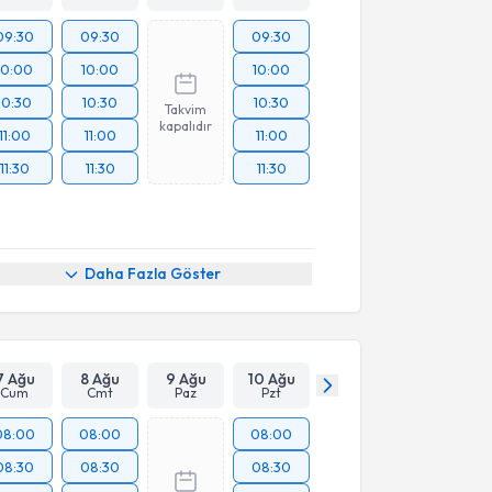
09:30
09:30
09:30
10:00
10:00
10:00
10:30
10:30
10:30
Takvim
kapalıdır
11:00
11:00
11:00
11:30
11:30
11:30
Daha Fazla Göster
7 Ağu
8 Ağu
9 Ağu
10 Ağu
Cum
Cmt
Paz
Pzt
08:00
08:00
08:00
08:30
08:30
08:30