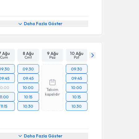
Daha Fazla Göster
7 Ağu
8 Ağu
9 Ağu
10 Ağu
Cum
Cmt
Paz
Pzt
09:30
09:30
09:30
09:45
09:45
09:45
10:00
10:00
10:00
Takvim
kapalıdır
11:00
10:15
10:15
11:15
10:30
10:30
Daha Fazla Göster