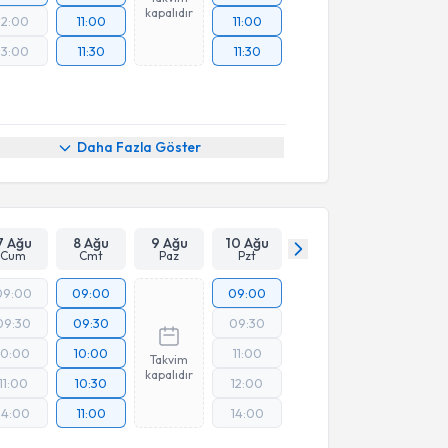
kapalıdır
12:00
11:00
11:00
13:00
11:30
11:30
Daha Fazla Göster
7 Ağu
8 Ağu
9 Ağu
10 Ağu
Cum
Cmt
Paz
Pzt
09:00
09:00
09:00
09:30
09:30
09:30
10:00
10:00
11:00
Takvim
kapalıdır
11:00
10:30
12:00
14:00
11:00
14:00