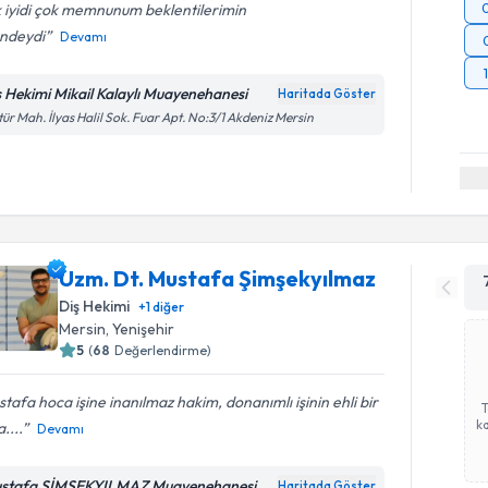
 iyidi çok memnunum beklentilerimin
ündeydi
Devamı
ş Hekimi Mikail Kalaylı Muayenehanesi
Haritada Göster
tür Mah. İlyas Halil Sok. Fuar Apt. No:3/1 Akdeniz Mersin
Uzm. Dt. Mustafa Şimşekyılmaz
Diş Hekimi
+
1
diğer
Mersin
, Yenişehir
5
(
68
Değerlendirme)
tafa hoca işine inanılmaz hakim, donanımlı işinin ehli bir
ka
....
Devamı
stafa ŞİMŞEKYILMAZ Muayenehanesi
Haritada Göster