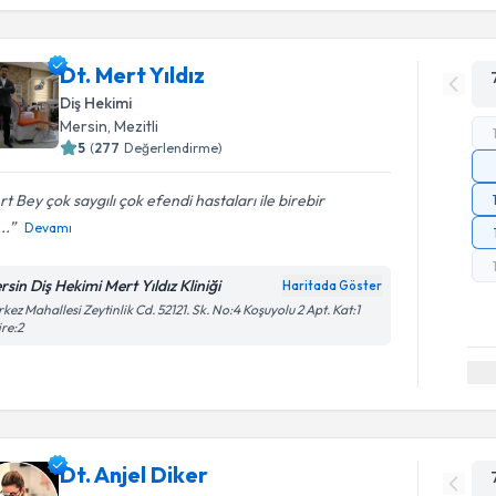
Dt. Mert Yıldız
Diş Hekimi
Mersin
, Mezitli
5
(
277
Değerlendirme)
t Bey çok saygılı çok efendi hastaları ile birebir
...
Devamı
rsin Diş Hekimi Mert Yıldız Kliniği
Haritada Göster
kez Mahallesi Zeytinlik Cd. 52121. Sk. No:4 Koşuyolu 2 Apt. Kat:1
re:2
Dt. Anjel Diker