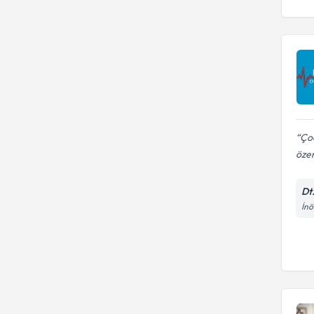
Ço
özen
Dt
İnö