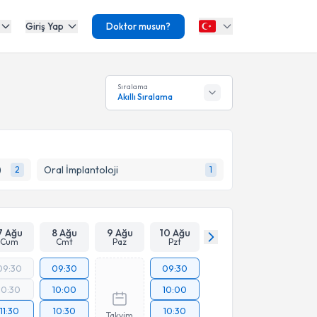
Giriş Yap
Doktor musun?
Sıralama
Akıllı Sıralama
)
Oral İmplantoloji
2
1
7 Ağu
8 Ağu
9 Ağu
10 Ağu
Cum
Cmt
Paz
Pzt
09:30
09:30
09:30
10:30
10:00
10:00
11:30
10:30
10:30
Takvim