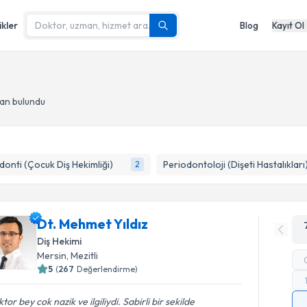
ikler
Blog
Kayıt Ol
man bulundu
onti (Çocuk Diş Hekimliği)
Periodontoloji (Dişeti Hastalıkları
2
Dt. Mehmet Yıldız
Diş Hekimi
Mersin
, Mezitli
5
(
267
Değerlendirme)
tor bey cok nazik ve ilgiliydi. Sabirli bir sekilde