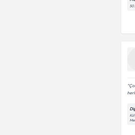
50.
Çok
herk
Di
Kül
Me