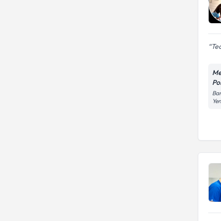
Ted
Me
Pol
Bar
Yen