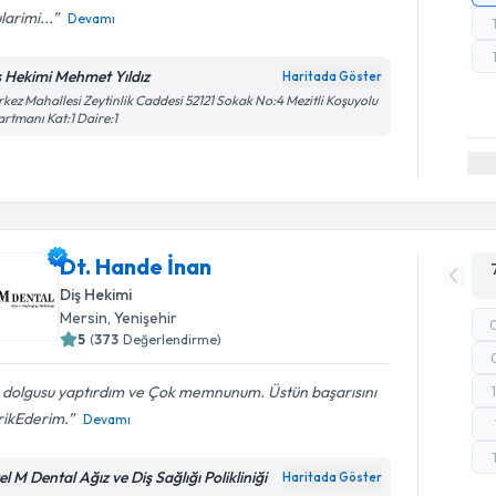
larimi...
Devamı
ş Hekimi Mehmet Yıldız
Haritada Göster
kez Mahallesi Zeytinlik Caddesi 52121 Sokak No:4 Mezitli Koşuyolu
rtmanı Kat:1 Daire:1
Dt. Hande İnan
Diş Hekimi
Mersin
, Yenişehir
5
(
373
Değerlendirme)
ş dolgusu yaptırdım ve Çok memnunum. Üstün başarısını
rikEderim.
Devamı
l M Dental Ağız ve Diş Sağlığı Polikliniği
Haritada Göster