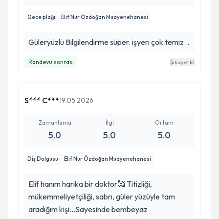
Gece plağı
Elif Nur Özdoğan Muayenehanesi
Güleryüzlü Bilgilendirme süper. işyeri çok temiz. .
Randevu sonrası
Şikayet Et
S*** C***
19.05.2026
Zamanlama
İlgi
Ortam
5.0
5.0
5.0
Diş Dolgusu
Elif Nur Özdoğan Muayenehanesi
Elif hanım harika bir doktor🥰 Titizliği,
mükemmeliyetçiliği, sabrı, güler yüzüyle tam
aradığım kişi…Sayesinde bembeyaz