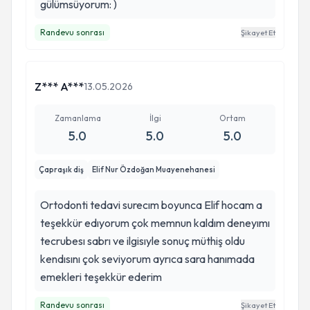
gülümsüyorum: )
Randevu sonrası
Şikayet Et
Z*** A***
13.05.2026
Zamanlama
İlgi
Ortam
5.0
5.0
5.0
Çapraşık diş
Elif Nur Özdoğan Muayenehanesi
Ortodonti tedavi surecım boyunca Elif hocam a
teşekkür edıyorum çok memnun kaldım deneyımı
tecrubesı sabrı ve ilgisıyle sonuç müthiş oldu
kendısını çok seviyorum ayrıca sara hanımada
emekleri teşekkür ederim
Randevu sonrası
Şikayet Et