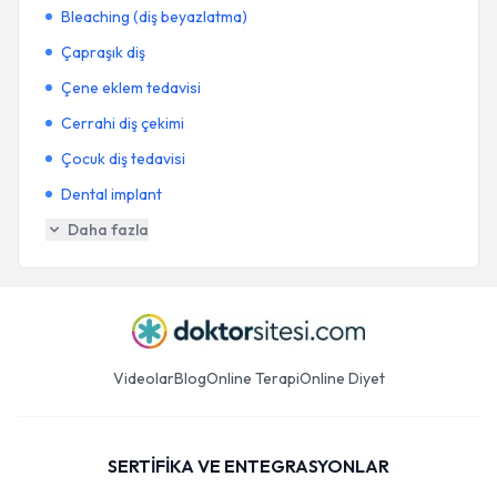
Bleaching (diş beyazlatma)
Çapraşık diş
Çene eklem tedavisi
Cerrahi diş çekimi
Çocuk diş tedavisi
Dental implant
Daha fazla
Videolar
Blog
Online Terapi
Online Diyet
SERTİFİKA VE ENTEGRASYONLAR