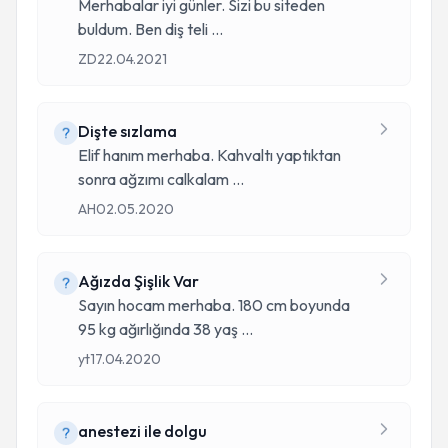
Merhabalar iyi günler. Sizi bu siteden
buldum. Ben diş teli
...
ZD
22.04.2021
Dişte sızlama
Elif hanım merhaba. Kahvaltı yaptıktan
sonra ağzımı calkalam
...
AH
02.05.2020
Ağızda Şişlik Var
Sayın hocam merhaba. 180 cm boyunda
95 kg ağırlığında 38 yaş
...
yt
17.04.2020
anestezi ile dolgu