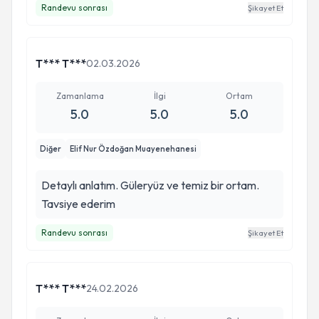
Randevu sonrası
Şikayet Et
düşünmeden hemen gidin derim.
T*** T***
02.03.2026
Zamanlama
İlgi
Ortam
5.0
5.0
5.0
Diğer
Elif Nur Özdoğan Muayenehanesi
Detaylı anlatım. Güleryüz ve temiz bir ortam.
Tavsiye ederim
Randevu sonrası
Şikayet Et
T*** T***
24.02.2026