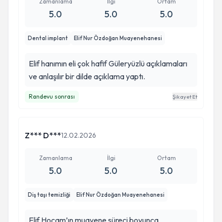
Zamanlama
İlgi
Ortam
5.0
5.0
5.0
Dental implant
Elif Nur Özdoğan Muayenehanesi
Elif hanımın eli çok hafif Güleryüzlü açıklamaları
ve anlaşılır bir dilde açıklama yaptı.
Randevu sonrası
Şikayet Et
Z*** D***
12.02.2026
Zamanlama
İlgi
Ortam
5.0
5.0
5.0
Diş taşı temizliği
Elif Nur Özdoğan Muayenehanesi
Elif Hocam’ın muayene süreci boyunca