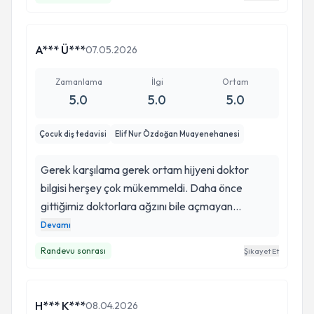
A*** Ü***
07.05.2026
Zamanlama
İlgi
Ortam
5.0
5.0
5.0
Çocuk diş tedavisi
Elif Nur Özdoğan Muayenehanesi
Gerek karşılama gerek ortam hijyeni doktor
bilgisi herşey çok mükemmeldi. Daha önce
gittiğimiz doktorlara ağzını bile açmayan
çocuklarımız Elif hanımla olan iletişimlerinde
Devamı
gayet mükemmel bir şekilde muane olmaları bizi
Randevu sonrası
Şikayet Et
çok mutlu etti. Herşey çok mükemmeldi. Bundan
sonraki süreçte favorimiz💐💐🙏🏻🙏🏻
H*** K***
08.04.2026