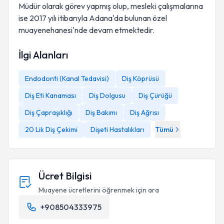
Müdür olarak görev yapmış olup, mesleki çalışmalarına
ise 2017 yılı itibarıyla Adana'da bulunan özel
muayenehanesi'nde devam etmektedir.
İlgi Alanları
Endodonti (Kanal Tedavisi)
Diş Köprüsü
Diş Eti Kanaması
Diş Dolgusu
Diş Çürüğü
Diş Çapraşıklığı
Diş Bakımı
Diş Ağrısı
20 Lik Diş Çekimi
Dişeti Hastalıkları
Tümü
Ücret Bilgisi
Muayene ücretlerini öğrenmek için ara
+908504333975