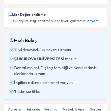
Son Değerlendirme
Güleryüzlü Bilgilendirme süper. işyeri çok temiz. .
devamı
Hızlı Bakış
11
yıl deneyimli Diş Hekimi Uzmanı
ÇUKUROVA ÜNİVERSİTESİ
mezunu
Dental implant, Diş taşı temizliği ve Kanal tedavisi
alanlarında uzman
İngilizce
dilinde de hizmet veriyor.
7
adet sertifika
Adresler
Hakkında
Yorumlar
Mesleki Bilgiler
Sorular