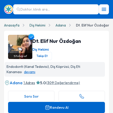
Doktor, klinik ara...
Anasayfa
Diş Hekimi
Adana
Dt. Elif Nur Özdoğan
Dt. Elif Nur Özdoğan
Diş Hekimi
Takip Et
5
Fotoğraf
Dt. Elif Nur Özdoğan Profil Fotoğrafı
Endodonti (Kanal Tedavisi), Diş Köprüsü, Diş Eti
Kanaması
devamı
Adana
5.0
1 Adres
(
309
Değerlendirme)
Soru Sor
Randevu Al