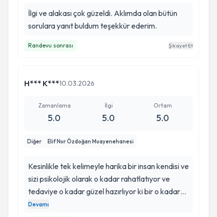
İlgi ve alakası çok güzeldi. Aklımda olan bütün
sorulara yanıt buldum teşekkür ederim.
Randevu sonrası
Şikayet Et
H*** K***
10.03.2026
Zamanlama
İlgi
Ortam
5.0
5.0
5.0
Diğer
Elif Nur Özdoğan Muayenehanesi
Kesinlikle tek kelimeyle harika bir insan kendisi ve
sizi psikolojik olarak o kadar rahatlatıyor ve
tedaviye o kadar güzel hazırlıyor ki bir o kadar
da eli çok hafif ve işinde çok başarılı, kendisi de
Devamı
çok naif biri Dr. Elif hanım kesinlikle hiç