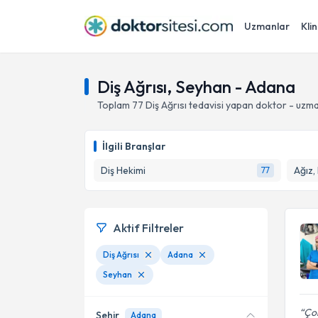
Uzmanlar
Klin
Diş Ağrısı, Seyhan - Adana
Toplam
77
Diş Ağrısı
tedavisi yapan doktor - uzm
İlgili Branşlar
Diş Hekimi
Ağız,
77
Aktif Filtreler
Diş Ağrısı
Adana
Seyhan
Çok
Şehir
Adana