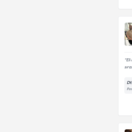
Hekimliği Fakültesi
ERCIYES ÜNIVERSITESI
Eli
sıra
Dt
Pın