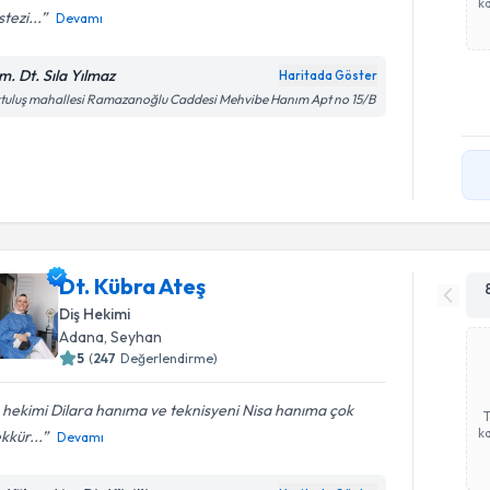
ka
tezi...
Devamı
m. Dt. Sıla Yılmaz
Haritada Göster
tuluş mahallesi Ramazanoğlu Caddesi Mehvibe Hanım Apt no 15/B
Dt. Kübra Ateş
Diş Hekimi
Adana
, Seyhan
5
(
247
Değerlendirme)
 hekimi Dilara hanıma ve teknisyeni Nisa hanıma çok
ka
kkür...
Devamı