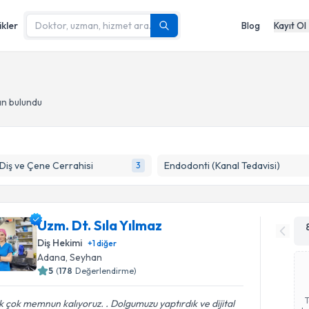
ikler
Blog
Kayıt Ol
an bulundu
 Diş ve Çene Cerrahisi
Endodonti (Kanal Tedavisi)
3
Uzm. Dt. Sıla Yılmaz
Diş Hekimi
+
1
diğer
Adana
, Seyhan
5
(
178
Değerlendirme)
 çok memnun kalıyoruz. . Dolgumuzu yaptırdık ve dijital