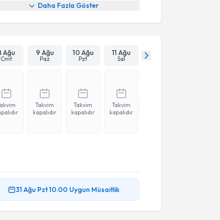
Daha Fazla Göster
8 Ağu
9 Ağu
10 Ağu
11 Ağu
Cmt
Paz
Pzt
Sal
Takvim
Takvim
Takvim
Takvim
palıdır
kapalıdır
kapalıdır
kapalıdır
31 Ağu
Pzt
10:00
Uygun Müsaitlik