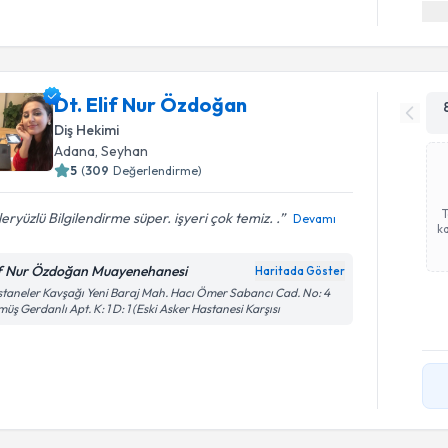
Dt. Elif Nur Özdoğan
Diş Hekimi
Adana
, Seyhan
5
(
309
Değerlendirme)
eryüzlü Bilgilendirme süper. işyeri çok temiz. .
Devamı
ka
if Nur Özdoğan Muayenehanesi
Haritada Göster
taneler Kavşağı Yeni Baraj Mah. Hacı Ömer Sabancı Cad. No: 4
üş Gerdanlı Apt. K: 1 D: 1 (Eski Asker Hastanesi Karşısı