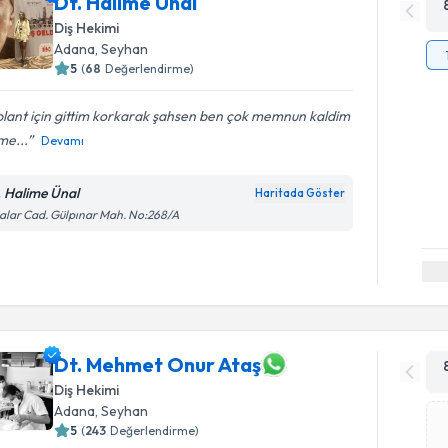
Dt. Halime Ünal
Diş Hekimi
Adana
, Seyhan
5
(
68
Değerlendirme)
lant için gittim korkarak şahsen ben çok memnun kaldim
me...
Devamı
. Halime Ünal
Haritada Göster
lar Cad. Gülpınar Mah. No:268/A
Dt. Mehmet Onur Ataş
Diş Hekimi
Adana
, Seyhan
5
(
243
Değerlendirme)