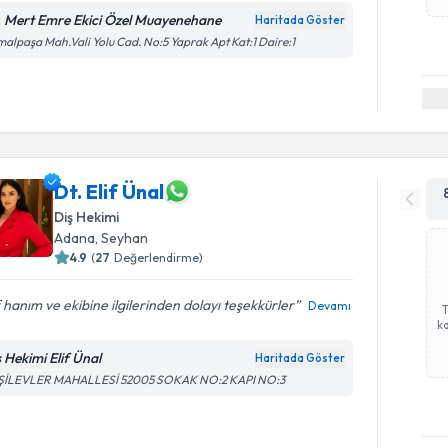
. Mert Emre Ekici Özel Muayenehane
Haritada Göster
alpaşa Mah.Vali Yolu Cad. No:5 Yaprak Apt Kat:1 Daire:1
Dt. Elif Ünal
Diş Hekimi
Adana
, Seyhan
4.9
(
27
Değerlendirme)
f hanım ve ekibine ilgilerinden dolayı teşekkürler
Devamı
ka
ş Hekimi Elif Ünal
Haritada Göster
ŞİLEVLER MAHALLESİ 52005 SOKAK NO:2 KAPI NO:3