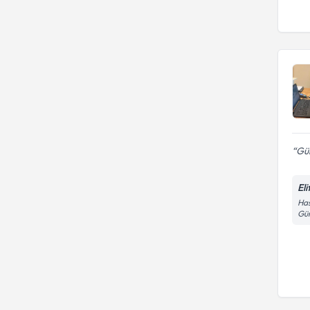
Gül
El
Has
Güm