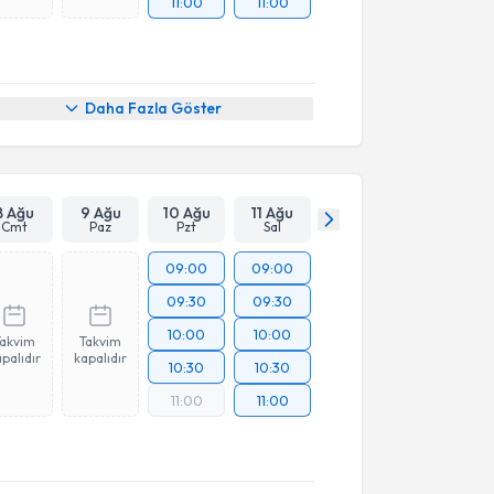
11:00
11:00
Daha Fazla Göster
8 Ağu
9 Ağu
10 Ağu
11 Ağu
Cmt
Paz
Pzt
Sal
09:00
09:00
09:30
09:30
10:00
10:00
Takvim
Takvim
palıdır
kapalıdır
10:30
10:30
11:00
11:00