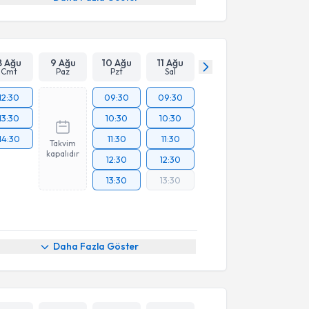
8 Ağu
9 Ağu
10 Ağu
11 Ağu
Cmt
Paz
Pzt
Sal
12:30
09:30
09:30
13:30
10:30
10:30
14:30
11:30
11:30
Takvim
kapalıdır
12:30
12:30
13:30
13:30
Daha Fazla Göster