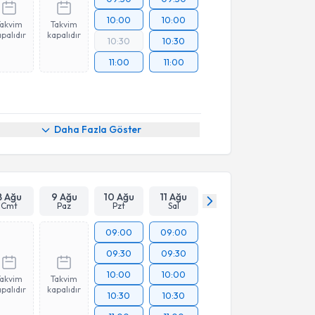
10:00
10:00
Takvim
Takvim
palıdır
kapalıdır
10:30
10:30
11:00
11:00
Daha Fazla Göster
8 Ağu
9 Ağu
10 Ağu
11 Ağu
Cmt
Paz
Pzt
Sal
09:00
09:00
09:30
09:30
10:00
10:00
Takvim
Takvim
palıdır
kapalıdır
10:30
10:30