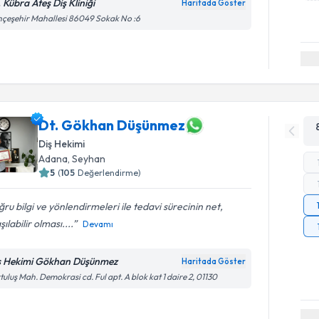
 Kübra Ateş Diş Kliniği
Haritada Göster
çeşehir Mahallesi 86049 Sokak No :6
Dt. Gökhan Düşünmez
Diş Hekimi
Adana
, Seyhan
5
(
105
Değerlendirme)
ru bilgi ve yönlendirmeleri ile tedavi sürecinin net,
şılabilir olması....
Devamı
ş Hekimi Gökhan Düşünmez
Haritada Göster
tuluş Mah. Demokrasi cd. Ful apt. A blok kat 1 daire 2, 01130