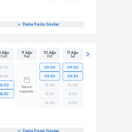
Daha Fazla Göster
8 Ağu
9 Ağu
10 Ağu
11 Ağu
Cmt
Paz
Pzt
Sal
12:30
09:00
09:00
14:30
09:30
09:30
18:00
10:00
10:00
Takvim
kapalıdır
18:30
13:00
11:00
14:00
12:30
Daha Fazla Göster