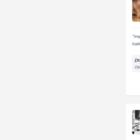
imp
hali
Dt
Oba