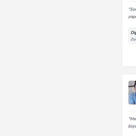
Son
yapı
Di
Ziy
Mer
büyü