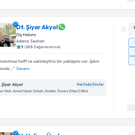
Dt. Şiyar Akyol
Diş Hekimi
Adana
, Seyhan
5
(
203
Değerlendirme)
 inanılmaz hafif ve sakinleştirici bir yaklaşımı var. İşlem
sında...
Devamı
. Şiyar Akyol
Haritada Göster
ar Mah. İsmail Hazar Sokak. Golden Towers Sitesi D Blok