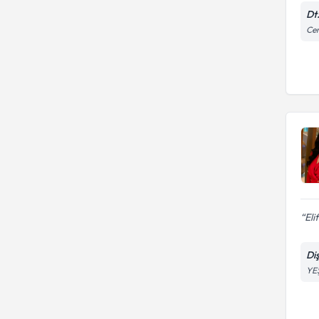
Dt
Cem
Eli
Di
YE