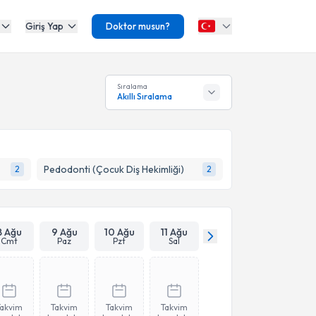
Giriş Yap
Doktor musun?
Sıralama
Akıllı Sıralama
Pedodonti (Çocuk Diş Hekimliği)
2
2
8 Ağu
9 Ağu
10 Ağu
11 Ağu
Cmt
Paz
Pzt
Sal
Takvim
Takvim
Takvim
Takvim