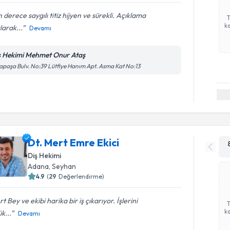
 derece saygılı titiz hijyen ve sürekli. Açıklama
ka
larak...
Devamı
ş Hekimi Mehmet Onur Ataş
apaşa Bulv. No:39 Lütfiye Hanım Apt. Asma Kat No:13
Dt. Mert Emre Ekici
Diş Hekimi
Adana
, Seyhan
4.9
(
29
Değerlendirme)
t Bey ve ekibi harika bir iş çıkarıyor. İşlerini
ka
k...
Devamı