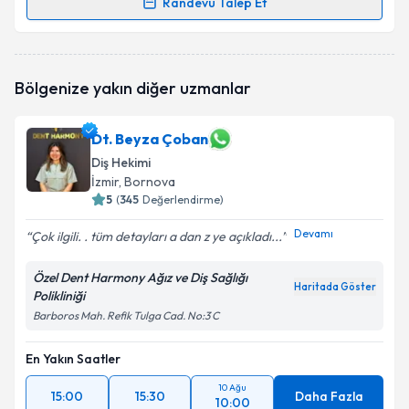
Randevu Talep Et
Dt. Muhammed Taha Delikkaya
için randevu
takvimi talebi oluşturun. Size bu uzmandan randevu
almanız için bir takvim hazırlandığında e-posta ile
Bölgenize yakın diğer uzmanlar
bilgilendireceğiz.
E-posta Adresiniz
Dt. Beyza Çoban
Diş Hekimi
İzmir
, Bornova
5
(
345
Değerlendirme)
Kişisel verilerimin işlenmesine ilişkin
Aydınlatma
Devamı
Çok ilgili. . tüm detayları a dan z ye açıkladı...
Metni
'ni okudum ve kişisel verilerimin belirtilen
kapsamda işlenmesini kabul ediyorum.
Özel Dent Harmony Ağız ve Diş Sağlığı
Haritada Göster
Polikliniği
Takvim Talebini Gönder
Barboros Mah. Refik Tulga Cad. No:3 C
En Yakın Saatler
10 Ağu
15:00
15:30
Daha Fazla
10:00