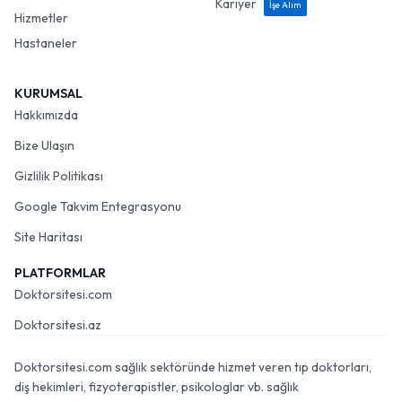
Kariyer
İşe Alım
Hizmetler
Hastaneler
KURUMSAL
Hakkımızda
Bize Ulaşın
Gizlilik Politikası
Google Takvim Entegrasyonu
Site Haritası
PLATFORMLAR
Doktorsitesi.com
Doktorsitesi.az
Doktorsitesi.com sağlık sektöründe hizmet veren tıp doktorları,
diş hekimleri, fizyoterapistler, psikologlar vb. sağlık