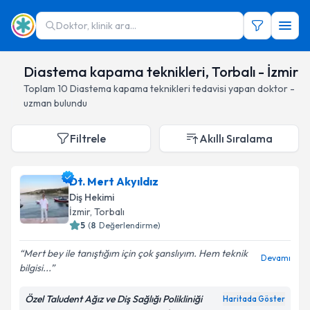
Doktor, klinik ara...
Diastema kapama teknikleri, Torbalı - İzmir
Toplam
10
Diastema kapama teknikleri
tedavisi yapan doktor -
uzman bulundu
Filtrele
Akıllı Sıralama
Dt. Mert Akyıldız
Diş Hekimi
İzmir
, Torbalı
5
(
8
Değerlendirme)
Mert bey ile tanıştığım için çok şanslıyım. Hem teknik
Devamı
bilgisi...
Özel Taludent Ağız ve Diş Sağlığı Polikliniği
Haritada Göster