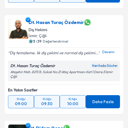
Dt. Hasan Turaç Özdemir
Diş Hekimi
İzmir
, Çiğli
5
(
39
Değerlendirme)
Devamı
Diş temizleme. lik diş çekimi ve normal diş çekimi...
Dt. Hasan Turaç Özdemir
Haritada Göster
Ataşehir Mah. 8211/8. Sokak No:21 Ataç Apartmanı Kat:1 Daire:3 İzmir
Çiğli
En Yakın Saatler
10 Ağu
10 Ağu
10 Ağu
Daha Fazla
09:00
09:30
10:00