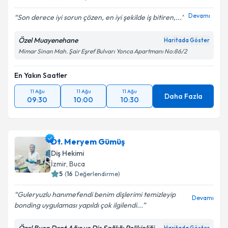
Devamı
Son derece iyi sorun çözen, en iyi şekilde iş bitiren,...
Özel Muayenehane
Haritada Göster
Mimar Sinan Mah. Şair Eşref Bulvarı Yonca Apartmanı No:86/2
En Yakın Saatler
11 Ağu
11 Ağu
11 Ağu
Daha Fazla
09:30
10:00
10:30
Dt. Meryem Gümüş
Diş Hekimi
İzmir
, Buca
5
(
16
Değerlendirme)
Guleryuzlu hanımefendi benim dişlerimi temizleyip
Devamı
bonding uygulaması yapıldı çok ilgilendi...