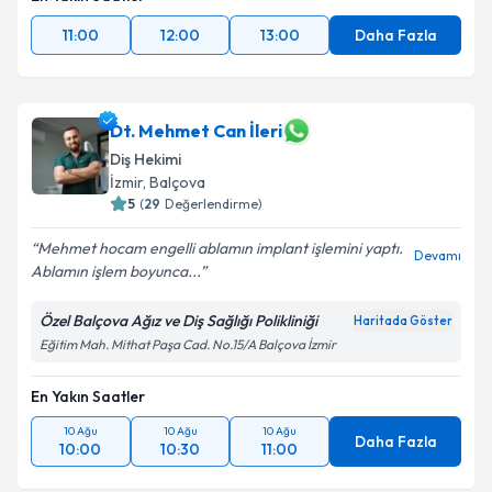
11:00
12:00
13:00
Daha Fazla
Dt. Mehmet Can İleri
Diş Hekimi
İzmir
, Balçova
5
(
29
Değerlendirme)
Mehmet hocam engelli ablamın implant işlemini yaptı.
Devamı
Ablamın işlem boyunca...
Özel Balçova Ağız ve Diş Sağlığı Polikliniği
Haritada Göster
Eğitim Mah. Mithat Paşa Cad. No.15/A Balçova İzmir
En Yakın Saatler
10 Ağu
10 Ağu
10 Ağu
Daha Fazla
10:00
10:30
11:00