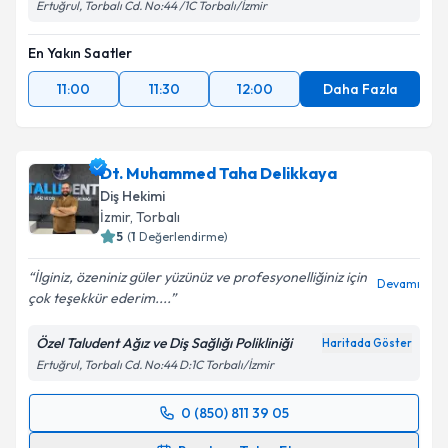
Ertuğrul, Torbalı Cd. No:44 /1C Torbalı/İzmir
En Yakın Saatler
11:00
11:30
12:00
Daha Fazla
Dt. Muhammed Taha Delikkaya
Diş Hekimi
İzmir
, Torbalı
5
(
1
Değerlendirme)
İlginiz, özeniniz güler yüzünüz ve profesyonelliğiniz için
Devamı
çok teşekkür ederim....
Özel Taludent Ağız ve Diş Sağlığı Polikliniği
Haritada Göster
Ertuğrul, Torbalı Cd. No:44 D:1C Torbalı/İzmir
0 (850) 811 39 05
Randevu Takvimi Talebi