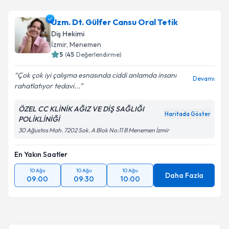
Uzm. Dt. Gülfer Cansu Oral Tetik
Diş Hekimi
İzmir
, Menemen
5
(
45
Değerlendirme)
Çok çok iyi çalışma esnasında ciddi anlamda insanı
Devamı
rahatlatıyor tedavi...
ÖZEL CC KLİNİK AĞIZ VE DİŞ SAĞLIĞI
Haritada Göster
POLİKLİNİĞİ
30 Ağustos Mah. 7202 Sok. A Blok No:11 B Menemen İzmir
En Yakın Saatler
10 Ağu
10 Ağu
10 Ağu
Daha Fazla
09:00
09:30
10:00