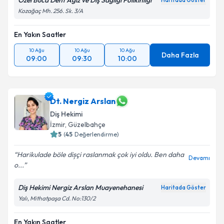
Özel Buca Dent Ağız ve Diş Sağlığı Polikinliği
Haritada Göster
Kozağaç Mh. 256. Sk. 3/A
En Yakın Saatler
10 Ağu
10 Ağu
10 Ağu
Daha Fazla
09:00
09:30
10:00
Dt. Nergiz Arslan
Diş Hekimi
İzmir
, Güzelbahçe
5
(
45
Değerlendirme)
Harikulade böle dișçi raslanmak çok iyi oldu. Ben daha
Devamı
o...
Diş Hekimi Nergiz Arslan Muayenehanesi
Haritada Göster
Yalı, Mithatpaşa Cd. No:130/2
En Yakın Saatler