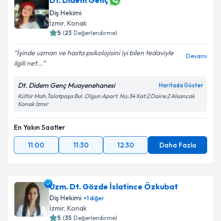
Dt. Didem Genç
Diş Hekimi
İzmir
, Konak
5
(
23
Değerlendirme)
İşinde uzman ve hasta psikolojisini iyi bilen tedaviyle
Devamı
ilgili net...
Dt. Didem Genç Muayenehanesi
Haritada Göster
Kültür Mah.Talatpaşa Bul. Olgun Apart. No:34 Kat:2 Daire:2 Alsancak
Konak İzmir
En Yakın Saatler
11:00
11:30
12:30
Daha Fazla
Uzm. Dt. Gözde İslatince Özkubat
Diş Hekimi
+
1
diğer
İzmir
, Konak
5
(
35
Değerlendirme)