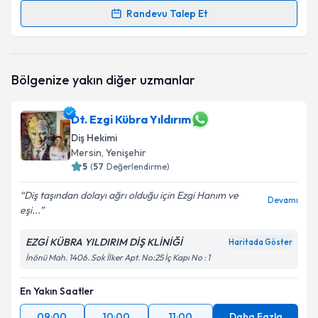
Randevu Talep Et
Dt. Selim Özsan
için randevu takvimi talebi oluşturun.
Size bu uzmandan randevu almanız için bir takvim
hazırlandığında e-posta ile bilgilendireceğiz.
Bölgenize yakın diğer uzmanlar
E-posta Adresiniz
Dt. Ezgi Kübra Yıldırım
Diş Hekimi
Mersin
, Yenişehir
Kişisel verilerimin işlenmesine ilişkin
5
(
57
Değerlendirme)
Aydınlatma
Metni
'ni okudum ve kişisel verilerimin belirtilen
Diş taşından dolayı ağrı olduğu için Ezgi Hanım ve
kapsamda işlenmesini kabul ediyorum.
Devamı
eşi...
Takvim Talebini Gönder
EZGİ KÜBRA YILDIRIM DİŞ KLİNİĞİ
Haritada Göster
İnönü Mah. 1406. Sok İlker Apt. No:25 İç Kapı No : 1
En Yakın Saatler
09:00
10:00
11:00
Daha Fazla