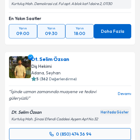
Kurtuluş Mah. Demokrasi cd. Ful apt. A blok kat 1 daire 2, 01130
En Yakın Saatler
Yarın
Yarın
Yarın
Daha Fazla
09:00
09:30
18:00
Dt. Selim Özsan
Diş Hekimi
Adana
, Seyhan
5
(
362
Değerlendirme)
İşinde uzman zamanında muayene ve tedavi
Devamı
güleryüzlü
Dt. Selim Özsan
Haritada Göster
Kurtuluş Mah. Şinasi Efendi Caddesi Ayşem Apt No:32
0 (850) 474 36 94
Randevu Takvimi Talebi