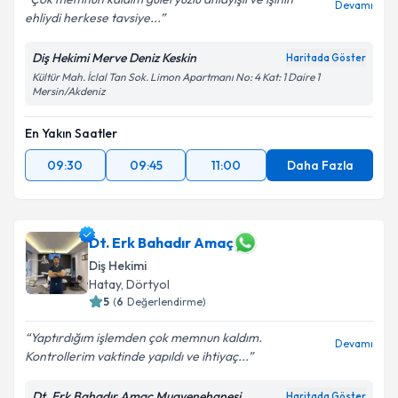
Devamı
ehliydi herkese tavsiye...
Diş Hekimi Merve Deniz Keskin
Haritada Göster
Kültür Mah. İclal Tan Sok. Limon Apartmanı No: 4 Kat: 1 Daire 1
Mersin/Akdeniz
En Yakın Saatler
09:30
09:45
11:00
Daha Fazla
Dt. Erk Bahadır Amaç
Diş Hekimi
Hatay
, Dörtyol
5
(
6
Değerlendirme)
Yaptırdığım işlemden çok memnun kaldım.
Devamı
Kontrollerim vaktinde yapıldı ve ihtiyaç...
Dt. Erk Bahadır Amaç Muayenehanesi
Haritada Göster