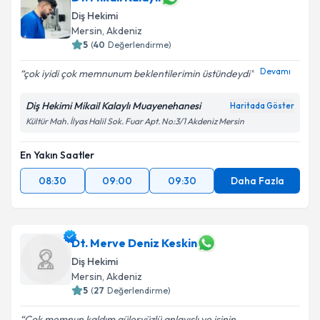
Diş Hekimi
Mersin
, Akdeniz
5
(
40
Değerlendirme)
Devamı
çok iyidi çok memnunum beklentilerimin üstündeydi
Diş Hekimi Mikail Kalaylı Muayenehanesi
Haritada Göster
Kültür Mah. İlyas Halil Sok. Fuar Apt. No:3/1 Akdeniz Mersin
En Yakın Saatler
08:30
09:00
09:30
Daha Fazla
Dt. Merve Deniz Keskin
Diş Hekimi
Mersin
, Akdeniz
5
(
27
Değerlendirme)
Çok memnun kaldım güleryüzlü anlayışlı ve işinin