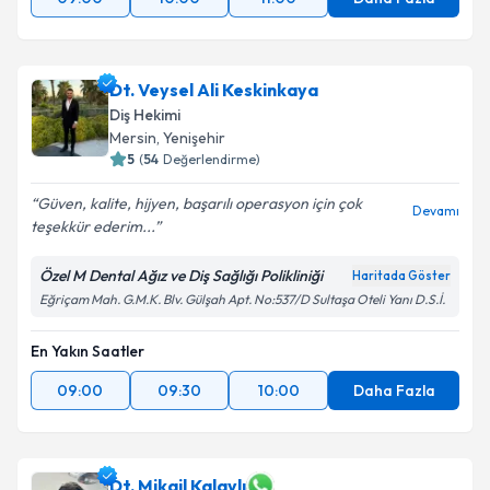
Dt. Veysel Ali Keskinkaya
Diş Hekimi
Mersin
, Yenişehir
5
(
54
Değerlendirme)
Güven, kalite, hijyen, başarılı operasyon için çok
Devamı
teşekkür ederim...
Özel M Dental Ağız ve Diş Sağlığı Polikliniği
Haritada Göster
Eğriçam Mah. G.M.K. Blv. Gülşah Apt. No:537/D Sultaşa Oteli Yanı D.S.İ.
En Yakın Saatler
09:00
09:30
10:00
Daha Fazla
Dt. Mikail Kalaylı