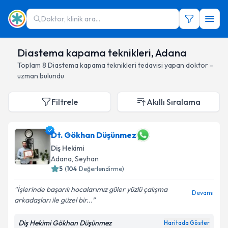
Doktor, klinik ara...
Diastema kapama teknikleri, Adana
Toplam
8
Diastema kapama teknikleri
tedavisi yapan doktor -
uzman bulundu
Filtrele
Akıllı Sıralama
Dt. Gökhan Düşünmez
Diş Hekimi
Adana
, Seyhan
5
(
104
Değerlendirme)
İşlerinde başarılı hocalarımız güler yüzlü çalışma
Devamı
arkadaşları ile güzel bir...
Diş Hekimi Gökhan Düşünmez
Haritada Göster