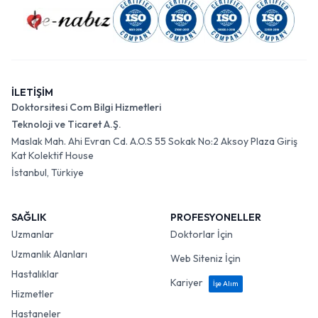
İLETİŞİM
Doktorsitesi Com Bilgi Hizmetleri
Teknoloji ve Ticaret A.Ş.
Maslak Mah. Ahi Evran Cd. A.O.S 55 Sokak No:2 Aksoy Plaza Giriş
Kat Kolektif House
İstanbul, Türkiye
SAĞLIK
PROFESYONELLER
Uzmanlar
Doktorlar İçin
Uzmanlık Alanları
Web Siteniz İçin
Hastalıklar
Kariyer
İşe Alım
Hizmetler
Hastaneler