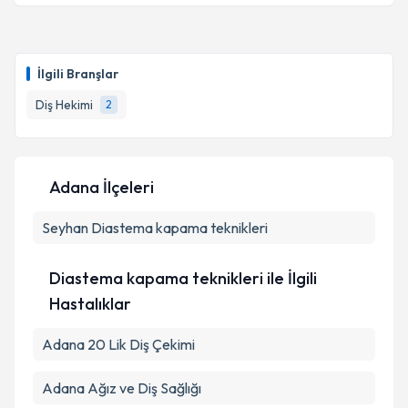
Dt. Fatma Çelik
için randevu takvimi talebi oluşturun.
Size bu uzmandan randevu almanız için bir takvim
İlgili Branşlar
hazırlandığında e-posta ile bilgilendireceğiz.
Diş Hekimi
2
E-posta Adresiniz
Adana İlçeleri
Kişisel verilerimin işlenmesine ilişkin
Aydınlatma
Seyhan
Metni
Diastema kapama teknikleri
'ni okudum ve kişisel verilerimin belirtilen
kapsamda işlenmesini kabul ediyorum.
Diastema kapama teknikleri ile İlgili
Takvim Talebini Gönder
Hastalıklar
Adana 20 Lik Diş Çekimi
Adana Ağız ve Diş Sağlığı