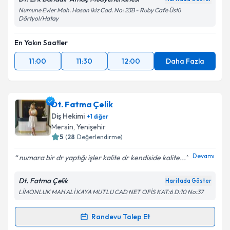
Numune Evler Mah. Hasan ikiz Cad. No: 23B - Ruby Cafe Üstü
Dörtyol/Hatay
En Yakın Saatler
11:00
11:30
12:00
Daha Fazla
Dt. Fatma Çelik
Diş Hekimi
+
1
diğer
Mersin
, Yenişehir
5
(
28
Değerlendirme)
Devamı
numara bir dr yaptığı işler kalite dr kendiside kalite...
Dt. Fatma Çelik
Haritada Göster
LİMONLUK MAH ALİ KAYA MUTLU CAD NET OFİS KAT:6 D:10 No:37
Randevu Talep Et
Randevu Takvimi Talebi