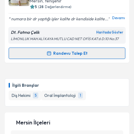
Mersin
, Yenişehir
5
(
28
Değerlendirme)
Devamı
numara bir dr yaptığı işler kalite dr kendiside kalite...
Dt. Fatma Çelik
Haritada Göster
LİMONLUK MAH ALİ KAYA MUTLU CAD NET OFİS KAT:6 D:10 No:37
Randevu Talep Et
Randevu Takvimi Talebi
Dt. Fatma Çelik
için randevu takvimi talebi oluşturun.
Size bu uzmandan randevu almanız için bir takvim
İlgili Branşlar
hazırlandığında e-posta ile bilgilendireceğiz.
Diş Hekimi
Oral İmplantoloji
5
1
E-posta Adresiniz
Mersin İlçeleri
Kişisel verilerimin işlenmesine ilişkin
Aydınlatma