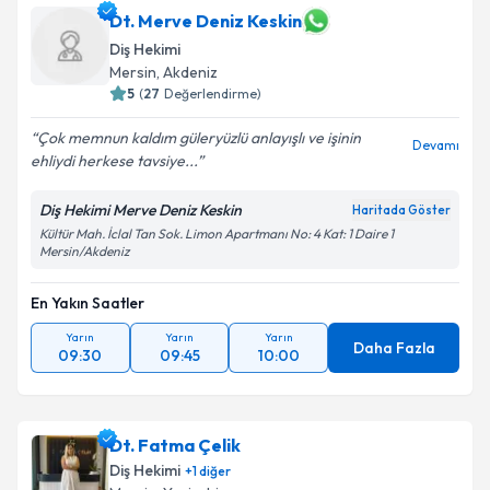
Dt. Merve Deniz Keskin
Diş Hekimi
Mersin
, Akdeniz
5
(
27
Değerlendirme)
Çok memnun kaldım güleryüzlü anlayışlı ve işinin
Devamı
ehliydi herkese tavsiye...
Diş Hekimi Merve Deniz Keskin
Haritada Göster
Kültür Mah. İclal Tan Sok. Limon Apartmanı No: 4 Kat: 1 Daire 1
Mersin/Akdeniz
En Yakın Saatler
Yarın
Yarın
Yarın
Daha Fazla
09:30
09:45
10:00
Dt. Fatma Çelik
Diş Hekimi
+
1
diğer