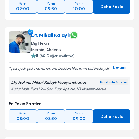
Yarın
Yarın
Yarın
Daha Fazla
09:00
09:30
10:00
Dt. Mikail Kalaylı
Diş Hekimi
Mersin
, Akdeniz
5
(
40
Değerlendirme)
Devamı
çok iyidi çok memnunum beklentilerimin üstündeydi
Diş Hekimi Mikail Kalaylı Muayenehanesi
Haritada Göster
Kültür Mah. İlyas Halil Sok. Fuar Apt. No:3/1 Akdeniz Mersin
En Yakın Saatler
Yarın
Yarın
Yarın
Daha Fazla
08:00
08:30
09:00