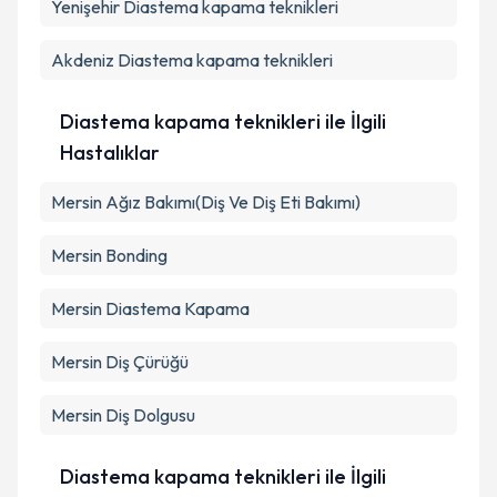
Yenişehir
Metni
Diastema kapama teknikleri
'ni okudum ve kişisel verilerimin belirtilen
kapsamda işlenmesini kabul ediyorum.
Akdeniz
Diastema kapama teknikleri
Takvim Talebini Gönder
Diastema kapama teknikleri ile İlgili
Hastalıklar
Mersin Ağız Bakımı(Diş Ve Diş Eti Bakımı)
Mersin Bonding
Mersin Diastema Kapama
Mersin Diş Çürüğü
Mersin Diş Dolgusu
Diastema kapama teknikleri ile İlgili