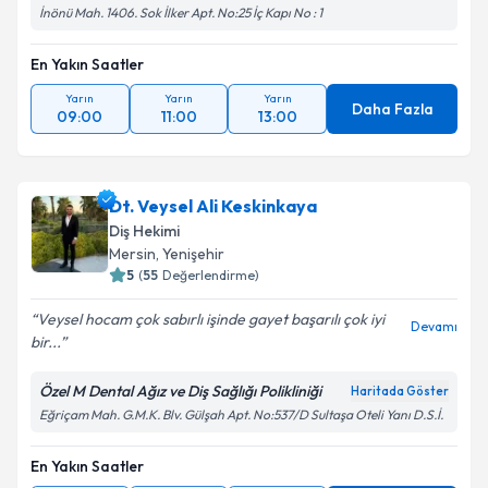
İnönü Mah. 1406. Sok İlker Apt. No:25 İç Kapı No : 1
En Yakın Saatler
Yarın
Yarın
Yarın
Daha Fazla
09:00
11:00
13:00
Dt. Veysel Ali Keskinkaya
Diş Hekimi
Mersin
, Yenişehir
5
(
55
Değerlendirme)
Veysel hocam çok sabırlı işinde gayet başarılı çok iyi
Devamı
bir...
Özel M Dental Ağız ve Diş Sağlığı Polikliniği
Haritada Göster
Eğriçam Mah. G.M.K. Blv. Gülşah Apt. No:537/D Sultaşa Oteli Yanı D.S.İ.
En Yakın Saatler