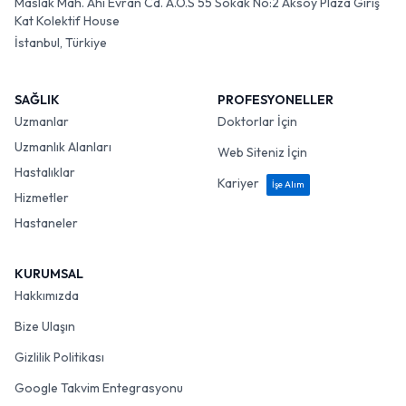
Maslak Mah. Ahi Evran Cd. A.O.S 55 Sokak No:2 Aksoy Plaza Giriş
Kat Kolektif House
İstanbul, Türkiye
SAĞLIK
PROFESYONELLER
Uzmanlar
Doktorlar İçin
Uzmanlık Alanları
Web Siteniz İçin
Hastalıklar
Kariyer
İşe Alım
Hizmetler
Hastaneler
KURUMSAL
Hakkımızda
Bize Ulaşın
Gizlilik Politikası
Google Takvim Entegrasyonu