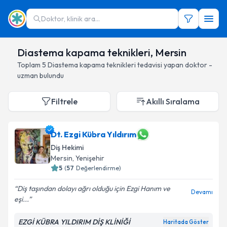
Doktor, klinik ara...
Diastema kapama teknikleri, Mersin
Toplam
5
Diastema kapama teknikleri
tedavisi yapan doktor -
uzman bulundu
Filtrele
Akıllı Sıralama
Dt. Ezgi Kübra Yıldırım
Diş Hekimi
Mersin
, Yenişehir
5
(
57
Değerlendirme)
Diş taşından dolayı ağrı olduğu için Ezgi Hanım ve
Devamı
eşi...
EZGİ KÜBRA YILDIRIM DİŞ KLİNİĞİ
Haritada Göster