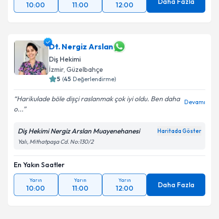
Daha Fazla
10:00
11:00
12:00
Dt. Nergiz Arslan
Diş Hekimi
İzmir
, Güzelbahçe
5
(
45
Değerlendirme)
Harikulade böle dișçi raslanmak çok iyi oldu. Ben daha
Devamı
o...
Diş Hekimi Nergiz Arslan Muayenehanesi
Haritada Göster
Yalı, Mithatpaşa Cd. No:130/2
En Yakın Saatler
Yarın
Yarın
Yarın
Daha Fazla
10:00
11:00
12:00