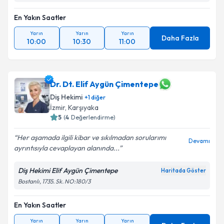
En Yakın Saatler
Yarın
Yarın
Yarın
Daha Fazla
10:00
10:30
11:00
Dr. Dt. Elif Aygün Çimentepe
Diş Hekimi
+
1
diğer
İzmir
, Karşıyaka
5
(
4
Değerlendirme)
Her aşamada ilgili kibar ve sıkılmadan sorularımı
Devamı
ayrıntısıyla cevaplayan alanında...
Diş Hekimi Elif Aygün Çimentepe
Haritada Göster
Bostanlı, 1735. Sk. NO:180/3
En Yakın Saatler
Yarın
Yarın
Yarın