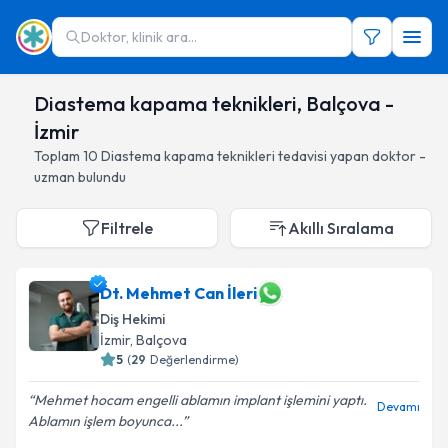
Doktor, klinik ara...
Diastema kapama teknikleri, Balçova -
İzmir
Toplam
10
Diastema kapama teknikleri
tedavisi yapan doktor -
uzman bulundu
Filtrele
Akıllı Sıralama
Dt. Mehmet Can İleri
Diş Hekimi
İzmir
, Balçova
5
(
29
Değerlendirme)
Mehmet hocam engelli ablamın implant işlemini yaptı.
Devamı
Ablamın işlem boyunca...