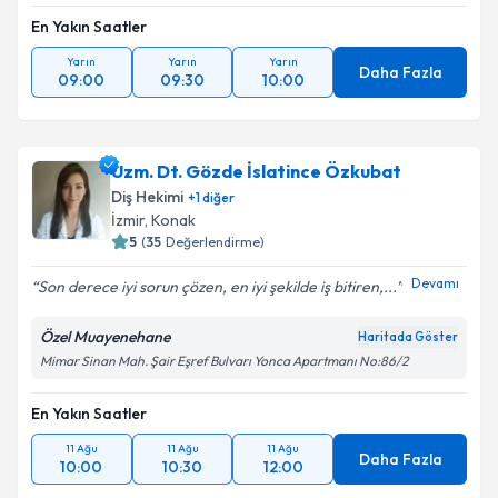
En Yakın Saatler
Yarın
Yarın
Yarın
Daha Fazla
09:00
09:30
10:00
Uzm. Dt. Gözde İslatince Özkubat
Diş Hekimi
+
1
diğer
İzmir
, Konak
5
(
35
Değerlendirme)
Devamı
Son derece iyi sorun çözen, en iyi şekilde iş bitiren,...
Özel Muayenehane
Haritada Göster
Mimar Sinan Mah. Şair Eşref Bulvarı Yonca Apartmanı No:86/2
En Yakın Saatler
11 Ağu
11 Ağu
11 Ağu
Daha Fazla
10:00
10:30
12:00