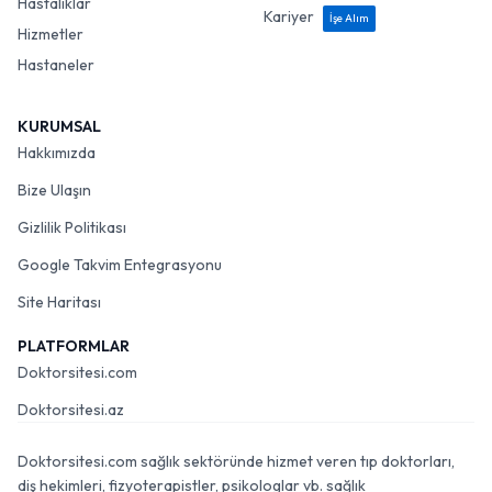
Hastalıklar
Kariyer
İşe Alım
Hizmetler
Hastaneler
KURUMSAL
Hakkımızda
Bize Ulaşın
Gizlilik Politikası
Google Takvim Entegrasyonu
Site Haritası
PLATFORMLAR
Doktorsitesi.com
Doktorsitesi.az
Doktorsitesi.com sağlık sektöründe hizmet veren tıp doktorları,
diş hekimleri, fizyoterapistler, psikologlar vb. sağlık