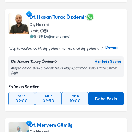
Dt. Hasan Turaç Özdemir
Diş Hekimi
İzmir
, Çiğli
5
(
39
Değerlendirme)
Devamı
Diş temizleme. lik diş çekimi ve normal diş çekimi...
Dt. Hasan Turaç Özdemir
Haritada Göster
Ataşehir Mah. 8211/8. Sokak No:21 Ataç Apartmanı Kat:1 Daire:3 İzmir
Çiğli
En Yakın Saatler
Yarın
Yarın
Yarın
Daha Fazla
09:00
09:30
10:00
Dt. Meryem Gümüş
Diş Hekimi