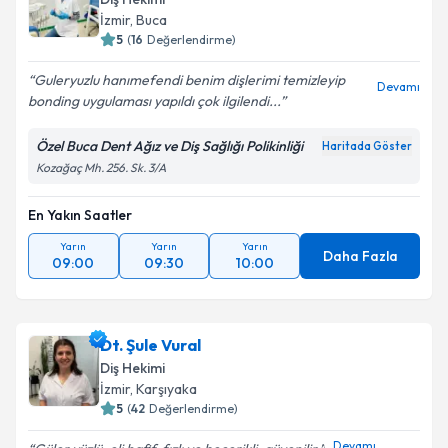
İzmir
, Buca
5
(
16
Değerlendirme)
Guleryuzlu hanımefendi benim dişlerimi temizleyip
Devamı
bonding uygulaması yapıldı çok ilgilendi...
Özel Buca Dent Ağız ve Diş Sağlığı Polikinliği
Haritada Göster
Kozağaç Mh. 256. Sk. 3/A
En Yakın Saatler
Yarın
Yarın
Yarın
Daha Fazla
09:00
09:30
10:00
Dt. Şule Vural
Diş Hekimi
İzmir
, Karşıyaka
5
(
42
Değerlendirme)
Devamı