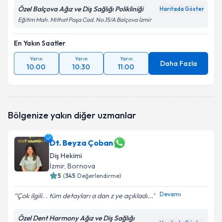
Özel Balçova Ağız ve Diş Sağlığı Polikliniği
Haritada Göster
Eğitim Mah. Mithat Paşa Cad. No.15/A Balçova İzmir
En Yakın Saatler
Yarın
Yarın
Yarın
Daha Fazla
10:00
10:30
11:00
Bölgenize yakın diğer uzmanlar
Dt. Beyza Çoban
Diş Hekimi
İzmir
, Bornova
5
(
345
Değerlendirme)
Devamı
Çok ilgili. . tüm detayları a dan z ye açıkladı...
Özel Dent Harmony Ağız ve Diş Sağlığı