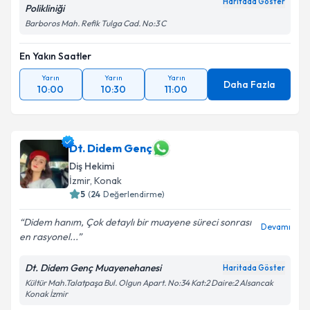
Haritada Göster
Polikliniği
Barboros Mah. Refik Tulga Cad. No:3 C
En Yakın Saatler
Yarın
Yarın
Yarın
Daha Fazla
10:00
10:30
11:00
Dt. Didem Genç
Diş Hekimi
İzmir
, Konak
5
(
24
Değerlendirme)
Didem hanım, Çok detaylı bir muayene süreci sonrası
Devamı
en rasyonel...
Dt. Didem Genç Muayenehanesi
Haritada Göster
Kültür Mah.Talatpaşa Bul. Olgun Apart. No:34 Kat:2 Daire:2 Alsancak
Konak İzmir