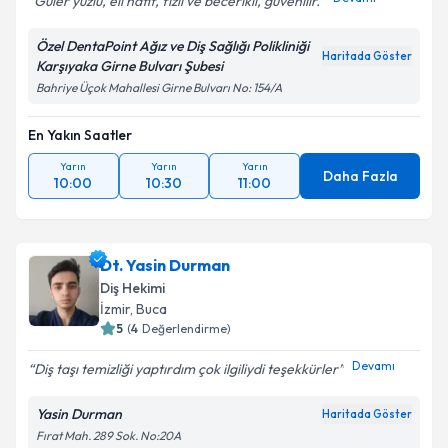
Güler yüzlü, eli hafif, fızlı ve becerikli, güvenilir.
Özel DentaPoint Ağız ve Diş Sağlığı Polikliniği
Haritada Göster
Karşıyaka Girne Bulvarı Şubesi
Bahriye Üçok Mahallesi Girne Bulvarı No: 154/A
En Yakın Saatler
Yarın
Yarın
Yarın
Daha Fazla
10:00
10:30
11:00
Dt. Yasin Durman
Diş Hekimi
İzmir
, Buca
5
(
4
Değerlendirme)
Devamı
Diş taşı temizliği yaptırdım çok ilgiliydi teşekkürler
Yasin Durman
Haritada Göster
Fırat Mah. 289 Sok. No:20A