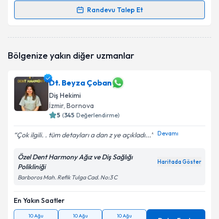
Randevu Talep Et
Randevu Takvimi Talebi
Dt. Fatih Karadayı
için randevu takvimi talebi
Bölgenize yakın diğer uzmanlar
oluşturun. Size bu uzmandan randevu almanız için bir
takvim hazırlandığında e-posta ile bilgilendireceğiz.
Dt. Beyza Çoban
E-posta Adresiniz
Diş Hekimi
İzmir
, Bornova
5
(
345
Değerlendirme)
Devamı
Kişisel verilerimin işlenmesine ilişkin
Aydınlatma
Çok ilgili. . tüm detayları a dan z ye açıkladı...
Metni
'ni okudum ve kişisel verilerimin belirtilen
kapsamda işlenmesini kabul ediyorum.
Özel Dent Harmony Ağız ve Diş Sağlığı
Haritada Göster
Polikliniği
Barboros Mah. Refik Tulga Cad. No:3 C
Takvim Talebini Gönder
En Yakın Saatler
10 Ağu
10 Ağu
10 Ağu