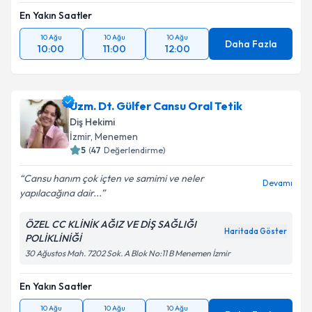
En Yakın Saatler
10 Ağu
10 Ağu
10 Ağu
Daha Fazla
10:00
11:00
12:00
Uzm. Dt. Gülfer Cansu Oral Tetik
Diş Hekimi
İzmir
, Menemen
5
(
47
Değerlendirme)
Cansu hanım çok içten ve samimi ve neler
Devamı
yapılacağına dair...
ÖZEL CC KLİNİK AĞIZ VE DİŞ SAĞLIĞI
Haritada Göster
POLİKLİNİĞİ
30 Ağustos Mah. 7202 Sok. A Blok No:11 B Menemen İzmir
En Yakın Saatler
10 Ağu
10 Ağu
10 Ağu