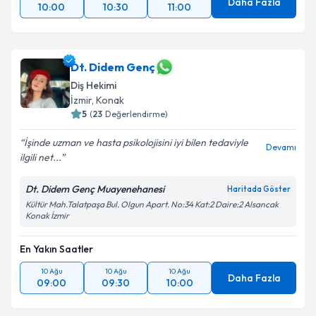
Daha Fazla
10:00
10:30
11:00
Dt. Didem Genç
Diş Hekimi
İzmir
, Konak
5
(
23
Değerlendirme)
İşinde uzman ve hasta psikolojisini iyi bilen tedaviyle
Devamı
ilgili net...
Dt. Didem Genç Muayenehanesi
Haritada Göster
Kültür Mah.Talatpaşa Bul. Olgun Apart. No:34 Kat:2 Daire:2 Alsancak
Konak İzmir
En Yakın Saatler
10 Ağu
10 Ağu
10 Ağu
Daha Fazla
09:00
09:30
10:00