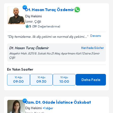
Dt. Hasan Turaç Özdemir
Diş Hekimi
İzmir
, Çiğli
5
(
39
Değerlendirme)
Devamı
Diş temizleme. lik diş çekimi ve normal diş çekimi...
Dt. Hasan Turaç Özdemir
Haritada Göster
Ataşehir Mah. 8211/8. Sokak No:21 Ataç Apartmanı Kat:1 Daire:3 İzmir
Çiğli
En Yakın Saatler
10 Ağu
10 Ağu
10 Ağu
Daha Fazla
09:00
09:30
10:00
Uzm. Dt. Gözde İslatince Özkubat
Diş Hekimi
+
1
diğer