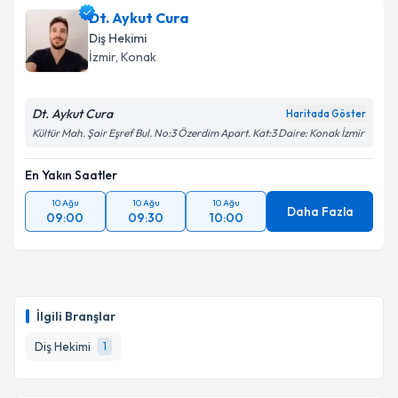
Dt. Aykut Cura
Diş Hekimi
İzmir
, Konak
Dt. Aykut Cura
Haritada Göster
Kültür Mah. Şair Eşref Bul. No:3 Özerdim Apart. Kat:3 Daire: Konak İzmir
En Yakın Saatler
10 Ağu
10 Ağu
10 Ağu
Daha Fazla
09:00
09:30
10:00
İlgili Branşlar
Diş Hekimi
1