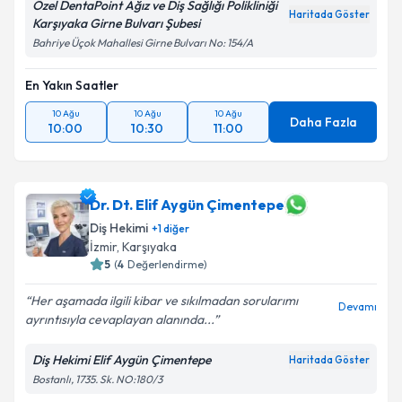
Özel DentaPoint Ağız ve Diş Sağlığı Polikliniği
Haritada Göster
Karşıyaka Girne Bulvarı Şubesi
Bahriye Üçok Mahallesi Girne Bulvarı No: 154/A
En Yakın Saatler
10 Ağu
10 Ağu
10 Ağu
Daha Fazla
10:00
10:30
11:00
Dr. Dt. Elif Aygün Çimentepe
Diş Hekimi
+
1
diğer
İzmir
, Karşıyaka
5
(
4
Değerlendirme)
Her aşamada ilgili kibar ve sıkılmadan sorularımı
Devamı
ayrıntısıyla cevaplayan alanında...
Diş Hekimi Elif Aygün Çimentepe
Haritada Göster
Bostanlı, 1735. Sk. NO:180/3