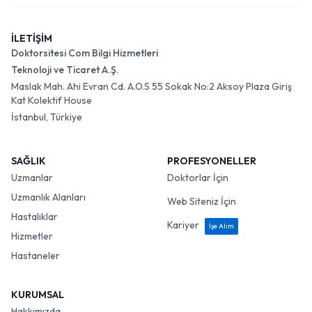
İLETİŞİM
Doktorsitesi Com Bilgi Hizmetleri
Teknoloji ve Ticaret A.Ş.
Maslak Mah. Ahi Evran Cd. A.O.S 55 Sokak No:2 Aksoy Plaza Giriş
Kat Kolektif House
İstanbul, Türkiye
SAĞLIK
PROFESYONELLER
Uzmanlar
Doktorlar İçin
Uzmanlık Alanları
Web Siteniz İçin
Hastalıklar
Kariyer
İşe Alım
Hizmetler
Hastaneler
KURUMSAL
Hakkımızda