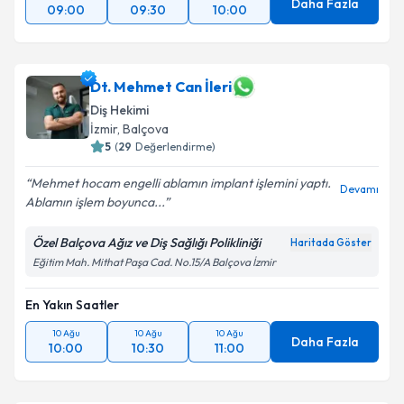
Daha Fazla
09:00
09:30
10:00
Dt. Mehmet Can İleri
Diş Hekimi
İzmir
, Balçova
5
(
29
Değerlendirme)
Mehmet hocam engelli ablamın implant işlemini yaptı.
Devamı
Ablamın işlem boyunca...
Özel Balçova Ağız ve Diş Sağlığı Polikliniği
Haritada Göster
Eğitim Mah. Mithat Paşa Cad. No.15/A Balçova İzmir
En Yakın Saatler
10 Ağu
10 Ağu
10 Ağu
Daha Fazla
10:00
10:30
11:00