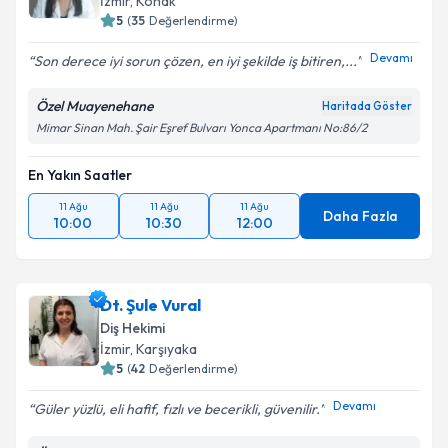
İzmir
, Konak
5
(
35
Değerlendirme)
Devamı
Son derece iyi sorun çözen, en iyi şekilde iş bitiren,...
Özel Muayenehane
Haritada Göster
Mimar Sinan Mah. Şair Eşref Bulvarı Yonca Apartmanı No:86/2
En Yakın Saatler
11 Ağu
11 Ağu
11 Ağu
Daha Fazla
10:00
10:30
12:00
Dt. Şule Vural
Diş Hekimi
İzmir
, Karşıyaka
5
(
42
Değerlendirme)
Devamı
Güler yüzlü, eli hafif, fızlı ve becerikli, güvenilir.