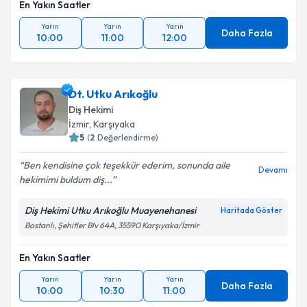
En Yakın Saatler
Yarın
Yarın
Yarın
Daha Fazla
10:00
11:00
12:00
Dt. Utku Arıkoğlu
Diş Hekimi
İzmir
, Karşıyaka
5
(
2
Değerlendirme)
Ben kendisine çok teşekkür ederim, sonunda aile
Devamı
hekimimi buldum diş...
Diş Hekimi Utku Arıkoğlu Muayenehanesi
Haritada Göster
Bostanlı, Şehitler Blv 64A, 35590 Karşıyaka/İzmir
En Yakın Saatler
Yarın
Yarın
Yarın
Daha Fazla
10:00
10:30
11:00