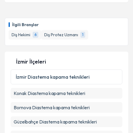
Takvim Talebini Gönder
Dt. Berkay Albay
için randevu takvimi talebi
oluşturun. Size bu uzmandan randevu almanız için bir
İlgili Branşlar
takvim hazırlandığında e-posta ile bilgilendireceğiz.
Diş Hekimi
Diş Protez Uzmanı
6
1
E-posta Adresiniz
İzmir İlçeleri
Kişisel verilerimin işlenmesine ilişkin
Aydınlatma
Metni
'ni okudum ve kişisel verilerimin belirtilen
İzmir
Diastema kapama teknikleri
kapsamda işlenmesini kabul ediyorum.
Konak
Diastema kapama teknikleri
Takvim Talebini Gönder
Bornova
Diastema kapama teknikleri
Güzelbahçe
Diastema kapama teknikleri