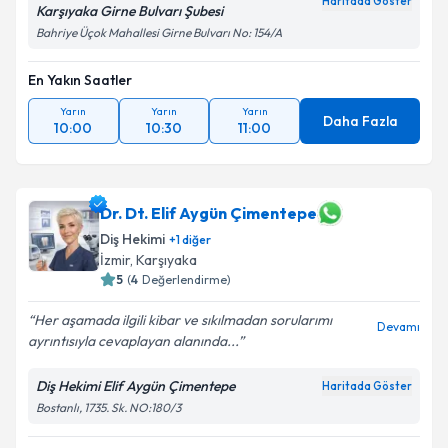
Haritada Göster
Karşıyaka Girne Bulvarı Şubesi
Bahriye Üçok Mahallesi Girne Bulvarı No: 154/A
En Yakın Saatler
Yarın
Yarın
Yarın
Daha Fazla
10:00
10:30
11:00
Dr. Dt. Elif Aygün Çimentepe
Diş Hekimi
+
1
diğer
İzmir
, Karşıyaka
5
(
4
Değerlendirme)
Her aşamada ilgili kibar ve sıkılmadan sorularımı
Devamı
ayrıntısıyla cevaplayan alanında...
Diş Hekimi Elif Aygün Çimentepe
Haritada Göster
Bostanlı, 1735. Sk. NO:180/3