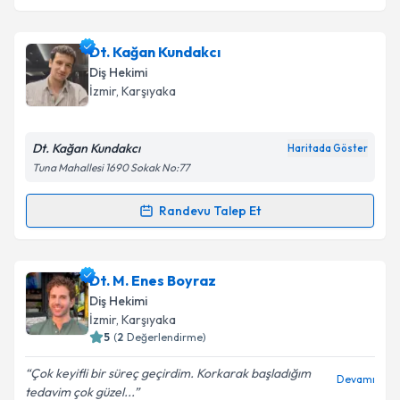
Dt. Kağan Kundakcı
Diş Hekimi
İzmir
, Karşıyaka
Dt. Kağan Kundakcı
Haritada Göster
Tuna Mahallesi 1690 Sokak No:77
Randevu Talep Et
Randevu Takvimi Talebi
Dt. Kağan Kundakcı
için randevu takvimi talebi
Dt. M. Enes Boyraz
oluşturun. Size bu uzmandan randevu almanız için bir
Diş Hekimi
takvim hazırlandığında e-posta ile bilgilendireceğiz.
İzmir
, Karşıyaka
5
(
2
Değerlendirme)
E-posta Adresiniz
Çok keyifli bir süreç geçirdim. Korkarak başladığım
Devamı
tedavim çok güzel...