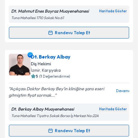
Dt. Mahmut Enes Boyraz Muayenehanesi
Haritada Göster
Kişisel verilerimin işlenmesine ilişkin
Aydınlatma
Tuna Mahallesi 1710 Sokak No:61
Metni
'ni okudum ve kişisel verilerimin belirtilen
kapsamda işlenmesini kabul ediyorum.
Randevu Talep Et
Randevu Takvimi Talebi
Takvim Talebini Gönder
Dt. M. Enes Boyraz
için randevu takvimi talebi
Dt. Berkay Albay
oluşturun. Size bu uzmandan randevu almanız için bir
Diş Hekimi
takvim hazırlandığında e-posta ile bilgilendireceğiz.
İzmir
, Karşıyaka
5
(
1
Değerlendirme)
E-posta Adresiniz
Açıkçası Doktor Berkay Bey’in kliniğine şans eseri
Devamı
gitmiştim fiyat sormak...
Dt. Berkay Albay Muayenehanesi
Haritada Göster
Kişisel verilerimin işlenmesine ilişkin
Aydınlatma
Tuna Mahallesi Tiyatro Sokak Borsa İş Merkezi No:22A
Metni
'ni okudum ve kişisel verilerimin belirtilen
kapsamda işlenmesini kabul ediyorum.
Randevu Talep Et
Randevu Takvimi Talebi