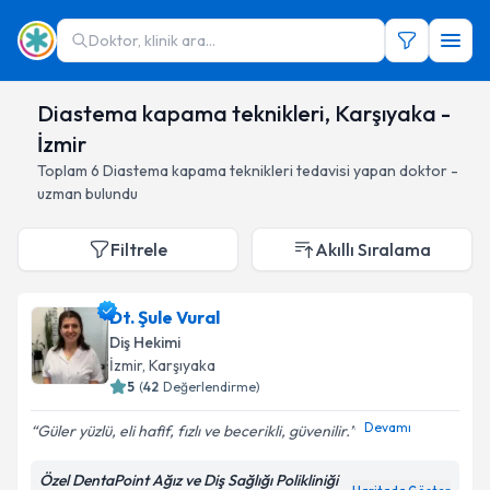
Doktor, klinik ara...
Diastema kapama teknikleri, Karşıyaka -
İzmir
Toplam
6
Diastema kapama teknikleri
tedavisi yapan doktor -
uzman bulundu
Filtrele
Akıllı Sıralama
Dt. Şule Vural
Diş Hekimi
İzmir
, Karşıyaka
5
(
42
Değerlendirme)
Devamı
Güler yüzlü, eli hafif, fızlı ve becerikli, güvenilir.
Özel DentaPoint Ağız ve Diş Sağlığı Polikliniği