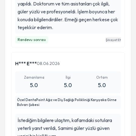
yapıldı. Doktorum ve tüm asistanları çok ilgili,
güler yüzlü ve profesyoneldi. İşlem boyunca her
konuda bilgilendirdiler. Emeği geçen herkese çok
teşekkür ederim.
Randevu sonrası
Şikayet Et
H*** E***
08.06.2026
Zamanlama
İlgi
Ortam
5.0
5.0
5.0
Özel DentaPoint Ağız ve Diş Sağlığı Polikliniği Karşıyaka Girne
Bulvarı Şubesi
İstediğim bilgilere ulaştım, kafamdaki sotulara
yeterli yanıt verildi, Samimi güler yüzlü güven