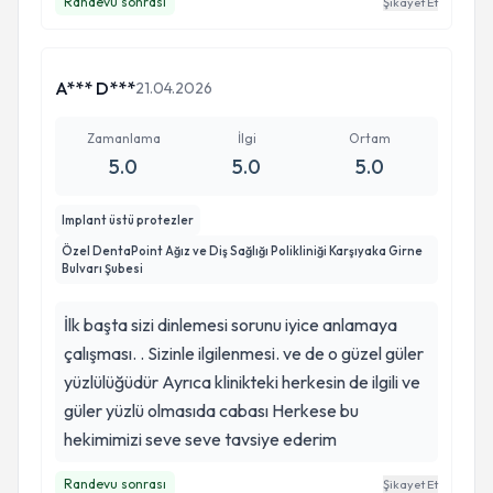
Randevu sonrası
Şikayet Et
sorun yaşamam fakat artık bir problemde hangi
dr gitmem gerektiği konusunda kesin bir karara
sahibim.
A*** D***
21.04.2026
Zamanlama
İlgi
Ortam
5.0
5.0
5.0
Implant üstü protezler
Özel DentaPoint Ağız ve Diş Sağlığı Polikliniği Karşıyaka Girne
Bulvarı Şubesi
İlk başta sizi dinlemesi sorunu iyice anlamaya
çalışması. . Sizinle ilgilenmesi. ve de o güzel güler
yüzlülüğüdür Ayrıca klinikteki herkesin de ilgili ve
güler yüzlü olmasıda cabası Herkese bu
hekimimizi seve seve tavsiye ederim
Randevu sonrası
Şikayet Et