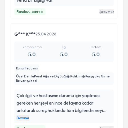
verici bir kişiliği var.
Randevu sonrası
Şikayet Et
G*** K***
25.04.2026
Zamanlama
İlgi
Ortam
5.0
5.0
5.0
Kanal tedavisi
Özel DentaPoint Ağız ve Diş Sağlığı Polikliniği Karşıyaka Girne
Bulvarı Şubesi
Çok ilgili ve hastasının durumu için yapılması
gereken herşeyi en ince detayına kadar
anlatarak süreç hakkında tüm bilgilendirmeyi
yapıyor. Gereksiz gördüğü bir işlemide kesinlikle
Devamı
yapmayı önermiyor. İnşallah bir daha dişle ilgili