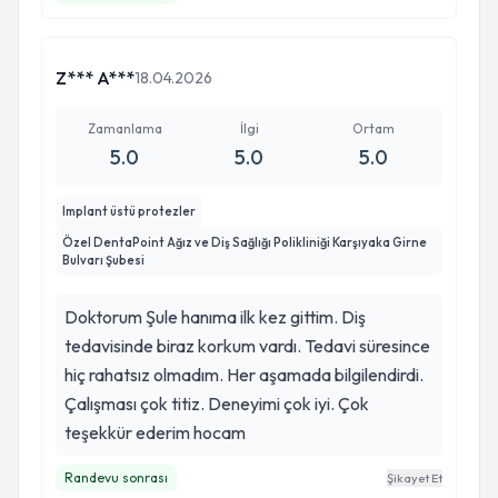
Z*** A***
18.04.2026
Zamanlama
İlgi
Ortam
5.0
5.0
5.0
Implant üstü protezler
Özel DentaPoint Ağız ve Diş Sağlığı Polikliniği Karşıyaka Girne
Bulvarı Şubesi
Doktorum Şule hanıma ilk kez gittim. Diş
tedavisinde biraz korkum vardı. Tedavi süresince
hiç rahatsız olmadım. Her aşamada bilgilendirdi.
Çalışması çok titiz. Deneyimi çok iyi. Çok
teşekkür ederim hocam
Randevu sonrası
Şikayet Et