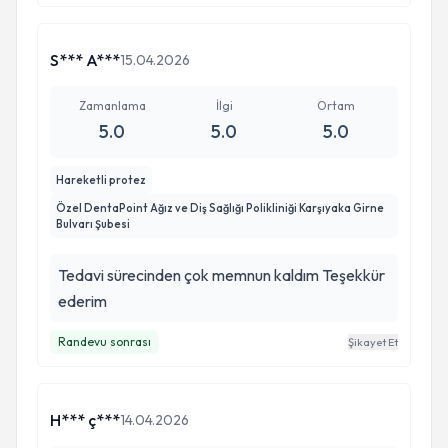
S*** A***
15.04.2026
Zamanlama
İlgi
Ortam
5.0
5.0
5.0
Hareketli protez
Özel DentaPoint Ağız ve Diş Sağlığı Polikliniği Karşıyaka Girne
Bulvarı Şubesi
Tedavi sürecinden çok memnun kaldım Teşekkür
ederim
Randevu sonrası
Şikayet Et
H*** ç***
14.04.2026