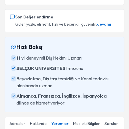
Son Değerlendirme
Güler yüzlü, eli hafif, fızlı ve becerikli, güvenilir.
devamı
Hızlı Bakış
11
yıl deneyimli Diş Hekimi Uzmanı
SELÇUK ÜNIVERSITESI
mezunu
Beyazlatma, Diş taşı temizliği ve Kanal tedavisi
alanlarında uzman
Almanca, Fransızca, İngilizce, İspanyolca
dilinde de hizmet veriyor.
Adresler
Hakkında
Yorumlar
Mesleki Bilgiler
Sorular