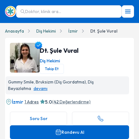
Doktor, klinik ara...
Anasayfa
Diş Hekimi
İzmir
Dt. Şule Vural
Dt. Şule Vural
Diş Hekimi
Takip Et
Dt. Şule Vural Profil Fotoğrafı
Gummy Smile, Bruksizm (Diş Gıcırdatma), Diş
Beyazlatma
devamı
İzmir
5.0
1 Adres
(
42
Değerlendirme)
Soru Sor
Randevu Al