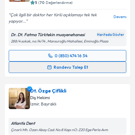
5
(
70
Değerlendirme)
Çok ilgili bir doktor her türlü açıklamayı tek tek
Devamı
yapıyor...
Dr. Dt. Fatma Türktekin muayenehanesi
Haritada Göster
288/4 sokak, no:14/14 , Mansuroğlu Mahallesi, Eminoğlu Plaza
0 (850) 474 16 34
Randevu Takvimi Talebi
Randevu Talep Et
Dr. Dt. Fatma Türktekin
için randevu takvimi talebi
oluşturun. Size bu uzmandan randevu almanız için bir
Dt. Özge Çiflikli
takvim hazırlandığında e-posta ile bilgilendireceğiz.
Diş Hekimi
E-posta Adresiniz
İzmir
, Bayraklı
Atlantis Dent
Çınarlı Mh. Ozan Abay Cad: No:8 Kapı nO: Z20 Ege Perla Avm
Kişisel verilerimin işlenmesine ilişkin
Aydınlatma