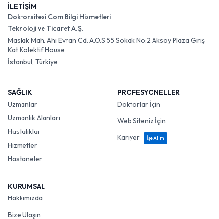
İLETİŞİM
Doktorsitesi Com Bilgi Hizmetleri
Teknoloji ve Ticaret A.Ş.
Maslak Mah. Ahi Evran Cd. A.O.S 55 Sokak No:2 Aksoy Plaza Giriş
Kat Kolektif House
İstanbul, Türkiye
SAĞLIK
PROFESYONELLER
Uzmanlar
Doktorlar İçin
Uzmanlık Alanları
Web Siteniz İçin
Hastalıklar
Kariyer
İşe Alım
Hizmetler
Hastaneler
KURUMSAL
Hakkımızda
Bize Ulaşın