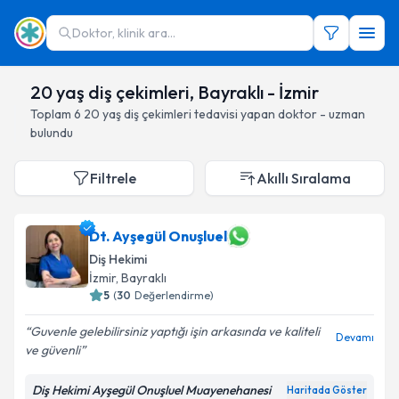
Doktor, klinik ara...
20 yaş diş çekimleri, Bayraklı - İzmir
Toplam
6
20 yaş diş çekimleri
tedavisi yapan doktor - uzman
bulundu
Filtrele
Akıllı Sıralama
Dt. Ayşegül Onuşluel
Diş Hekimi
İzmir
, Bayraklı
5
(
30
Değerlendirme)
Guvenle gelebilirsiniz yaptığı işin arkasında ve kaliteli
Devamı
ve güvenli
Diş Hekimi Ayşegül Onuşluel Muayenehanesi
Haritada Göster