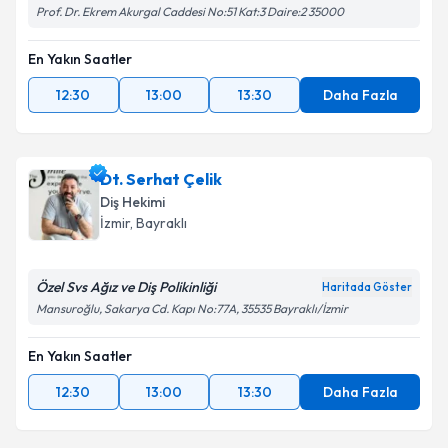
Prof. Dr. Ekrem Akurgal Caddesi No:51 Kat:3 Daire:2 35000
En Yakın Saatler
12:30
13:00
13:30
Daha Fazla
Dt. Serhat Çelik
Diş Hekimi
İzmir
, Bayraklı
Özel Svs Ağız ve Diş Polikinliği
Haritada Göster
Mansuroğlu, Sakarya Cd. Kapı No:77A, 35535 Bayraklı/İzmir
En Yakın Saatler
12:30
13:00
13:30
Daha Fazla