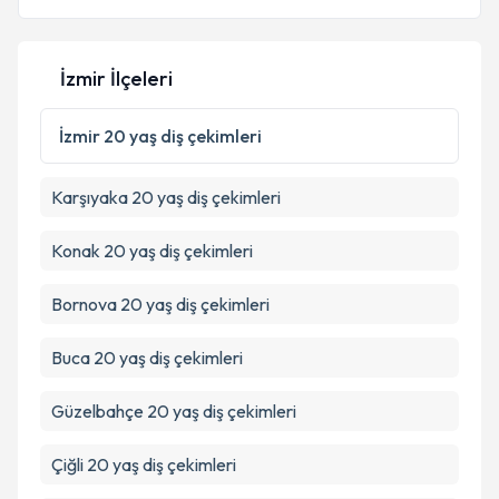
İzmir İlçeleri
Kişisel verilerimin işlenmesine ilişkin
Aydınlatma
Metni
'ni okudum ve kişisel verilerimin belirtilen
İzmir
20 yaş diş çekimleri
kapsamda işlenmesini kabul ediyorum.
Karşıyaka
20 yaş diş çekimleri
Takvim Talebini Gönder
Konak
20 yaş diş çekimleri
Bornova
20 yaş diş çekimleri
Buca
20 yaş diş çekimleri
Güzelbahçe
20 yaş diş çekimleri
Çiğli
20 yaş diş çekimleri