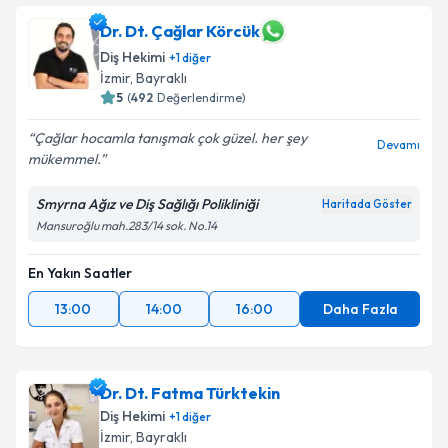
Dr. Dt. Çağlar Körcük
Diş Hekimi
+
1
diğer
İzmir
, Bayraklı
5
(
492
Değerlendirme)
Çağlar hocamla tanışmak çok güzel. her şey
Devamı
mükemmel.
Smyrna Ağız ve Diş Sağlığı Polikliniği
Haritada Göster
Mansuroğlu mah.283/14 sok. No.14
En Yakın Saatler
13:00
14:00
16:00
Daha Fazla
Dr. Dt. Fatma Türktekin
Diş Hekimi
+
1
diğer
İzmir
, Bayraklı