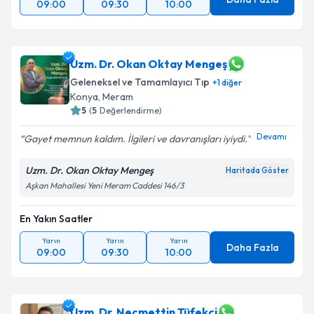
09:00
09:30
10:00
Uzm. Dr. Okan Oktay Mengeş
Geleneksel ve Tamamlayıcı Tıp
+
1
diğer
Konya
,
Meram
5
(
5
Değerlendirme)
Devamı
Gayet memnun kaldım. İlgileri ve davranışları iyiydi.
Uzm. Dr. Okan Oktay Mengeş
Haritada Göster
Aşkan Mahallesi Yeni Meram Caddesi 146/3
En Yakın Saatler
Yarın
Yarın
Yarın
Daha Fazla
09:00
09:30
10:00
Uzm. Dr. Necmettin Tüfekci