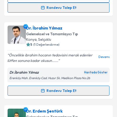
Randevu Takvimi Talebi
Randevu Talep Et
Dr. Alparslan Kahveci
için randevu takvimi talebi
oluşturun. Size bu uzmandan randevu almanız için bir
Dr. İbrahim Yılmaz
takvim hazırlandığında e-posta ile bilgilendireceğiz.
Geleneksel ve Tamamlayıcı Tıp
E-posta Adresiniz
Konya
,
Selçuklu
5
(
1
Değerlendirme)
Öncelikle ibrahim hocanın tedavisini merak edenler
Devamı
lütfen sonuna kadar okusun......
Kişisel verilerimin işlenmesine ilişkin
Aydınlatma
Metni
'ni okudum ve kişisel verilerimin belirtilen
Dr.İbrahim Yılmaz
Haritada Göster
kapsamda işlenmesini kabul ediyorum.
Erenköy Mah. Erenköy Cad. Huzur Sk. Medikon Plaza No:26
Takvim Talebini Gönder
Randevu Talep Et
Randevu Takvimi Talebi
Dr. İbrahim Yılmaz
için randevu takvimi talebi
Dr. Erdem Şentürk
oluşturun. Size bu uzmandan randevu almanız için bir