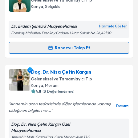
Geleneksel ve Tamamlayıcı Tıp
takvim hazırlandığında e-posta ile bilgilendireceğiz.
Konya
,
Selçuklu
E-posta Adresiniz
Dr. Erdem Şentürk Muayenehanesi
Haritada Göster
Erenköy Mahallesi Erenköy Caddesi Huzur Sokak No:26,42100
Kişisel verilerimin işlenmesine ilişkin
Aydınlatma
Randevu Talep Et
Randevu Takvimi Talebi
Metni
'ni okudum ve kişisel verilerimin belirtilen
kapsamda işlenmesini kabul ediyorum.
Dr. Erdem Şentürk
için randevu takvimi talebi
Doç. Dr. Nisa Çetin Kargın
oluşturun. Size bu uzmandan randevu almanız için bir
Takvim Talebini Gönder
Geleneksel ve Tamamlayıcı Tıp
takvim hazırlandığında e-posta ile bilgilendireceğiz.
Konya
,
Meram
4.8
(
3
Değerlendirme)
E-posta Adresiniz
Annemin ozon tedavisinde diğer işlemlerinde yapmış
Devamı
olduğu en bilgileri ve...
Doç. Dr. Nisa Çetin Kargın Özel
Kişisel verilerimin işlenmesine ilişkin
Aydınlatma
Muayenehanesi
Metni
'ni okudum ve kişisel verilerimin belirtilen
Yenişehir Mah. Gazze Cad. Çarşı Meram Avm 13 G