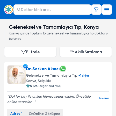
Doktor, klinik ara...
Geleneksel ve Tamamlayıcı Tıp, Konya
Konya
içinde toplam
13
geleneksel ve tamamlayıcı tıp doktoru
bulundu
Filtrele
Akıllı Sıralama
Dr. Serkan Akıncı
Geleneksel ve Tamamlayıcı Tıp
+
1
diğer
Konya
,
Selçuklu
5
(
25
Değerlendirme)
Doktor bey ile online hipnoz seansı aldım. Öncelikle
Devamı
online seanslar...
Adres
1
Online Görüşme