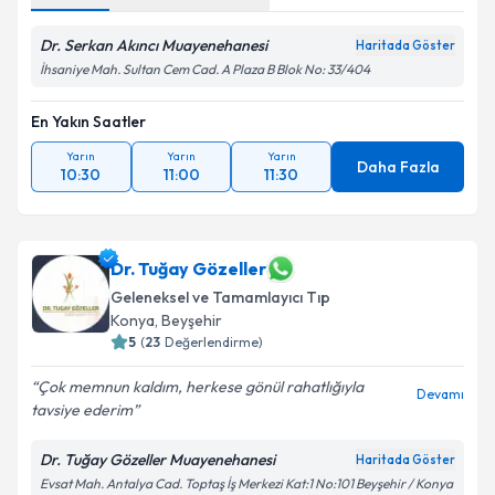
Dr. Serkan Akıncı Muayenehanesi
Haritada Göster
İhsaniye Mah. Sultan Cem Cad. A Plaza B Blok No: 33/404
En Yakın Saatler
Yarın
Yarın
Yarın
Daha Fazla
10:30
11:00
11:30
Dr. Tuğay Gözeller
Geleneksel ve Tamamlayıcı Tıp
Konya
,
Beyşehir
5
(
23
Değerlendirme)
Çok memnun kaldım, herkese gönül rahatlığıyla
Devamı
tavsiye ederim
Dr. Tuğay Gözeller Muayenehanesi
Haritada Göster
Evsat Mah. Antalya Cad. Toptaş İş Merkezi Kat:1 No:101 Beyşehir / Konya