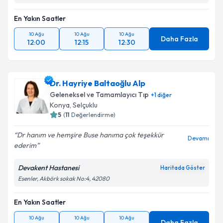
En Yakın Saatler
10 Ağu
10 Ağu
10 Ağu
Daha Fazla
12:00
12:15
12:30
Dr. Hayriye Baltaoğlu Alp
Geleneksel ve Tamamlayıcı Tıp
+
1
diğer
Konya
,
Selçuklu
5
(
11
Değerlendirme)
Dr hanım ve hemşire Buse hanıma çok teşekkür
Devamı
ederim
Devakent Hastanesi
Haritada Göster
Esenler, Akbörk sokak No:4, 42080
En Yakın Saatler
10 Ağu
10 Ağu
10 Ağu
Daha Fazla