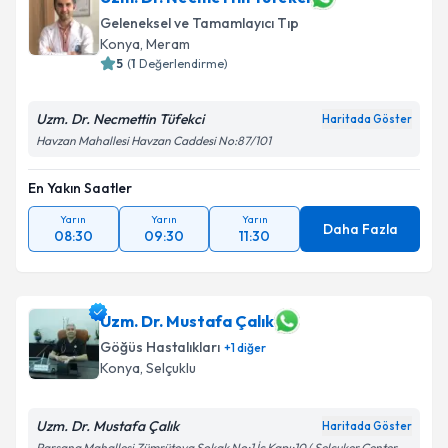
Geleneksel ve Tamamlayıcı Tıp
Konya
,
Meram
5
(
1
Değerlendirme)
Uzm. Dr. Necmettin Tüfekci
Haritada Göster
Havzan Mahallesi Havzan Caddesi No:87/101
En Yakın Saatler
Yarın
Yarın
Yarın
Daha Fazla
08:30
09:30
11:30
Uzm. Dr. Mustafa Çalık
Göğüs Hastalıkları
+
1
diğer
Konya
,
Selçuklu
Uzm. Dr. Mustafa Çalık
Haritada Göster
Parsana Mahallesi Zümrütova Sokak No:1 İç Kapı:10 ( Selçuker Center