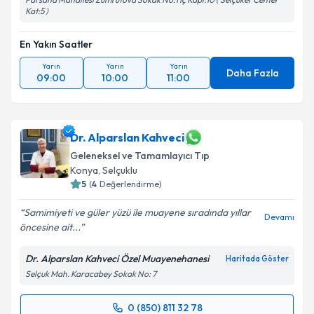
Kat:5 )
En Yakın Saatler
Yarın
Yarın
Yarın
Daha Fazla
09:00
10:00
11:00
Dr. Alparslan Kahveci
Geleneksel ve Tamamlayıcı Tıp
Konya
,
Selçuklu
5
(
4
Değerlendirme)
Samimiyeti ve güler yüzü ile muayene sıradında yıllar
Devamı
öncesine ait...
Dr. Alparslan Kahveci Özel Muayenehanesi
Haritada Göster
Selçuk Mah. Karacabey Sokak No: 7
0 (850) 811 32 78