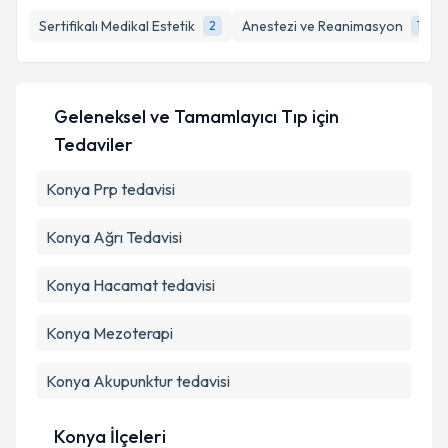
takvim hazırlandığında e-posta ile bilgilendireceğiz.
Takvim Talebini Gönder
Sertifikalı Medikal Estetik
Anestezi ve Reanimasyon
2
1
E-posta Adresiniz
Geleneksel ve Tamamlayıcı Tıp
için
Kişisel verilerimin işlenmesine ilişkin
Aydınlatma
Tedaviler
Metni
'ni okudum ve kişisel verilerimin belirtilen
kapsamda işlenmesini kabul ediyorum.
Konya Prp tedavisi
Konya Ağrı Tedavisi
Takvim Talebini Gönder
Konya Hacamat tedavisi
Konya Mezoterapi
Konya Akupunktur tedavisi
Konya İlçeleri