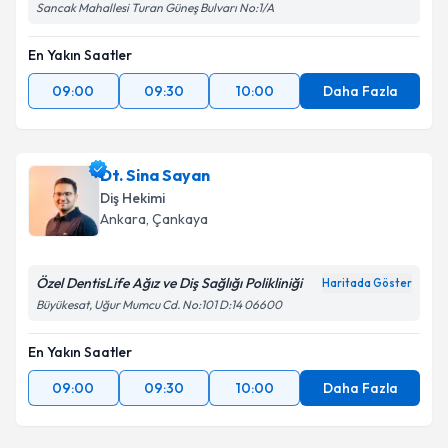
Sancak Mahallesi Turan Güneş Bulvarı No:1/A
En Yakın Saatler
09:00
09:30
10:00
Daha Fazla
Dt. Sina Sayan
Diş Hekimi
Ankara
, Çankaya
Özel DentisLife Ağız ve Diş Sağlığı Polikliniği
Haritada Göster
Büyükesat, Uğur Mumcu Cd. No:101 D:14 06600
En Yakın Saatler
09:00
09:30
10:00
Daha Fazla