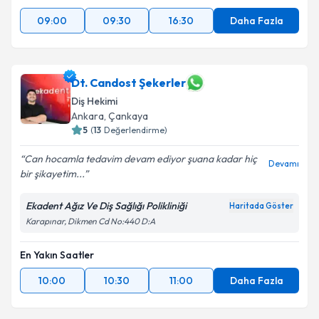
09:00
09:30
16:30
Daha Fazla
Dt. Candost Şekerler
Diş Hekimi
Ankara
, Çankaya
5
(
13
Değerlendirme)
Can hocamla tedavim devam ediyor şuana kadar hiç
Devamı
bir şikayetim...
Ekadent Ağız Ve Diş Sağlığı Polikliniği
Haritada Göster
Karapınar, Dikmen Cd No:440 D:A
En Yakın Saatler
10:00
10:30
11:00
Daha Fazla