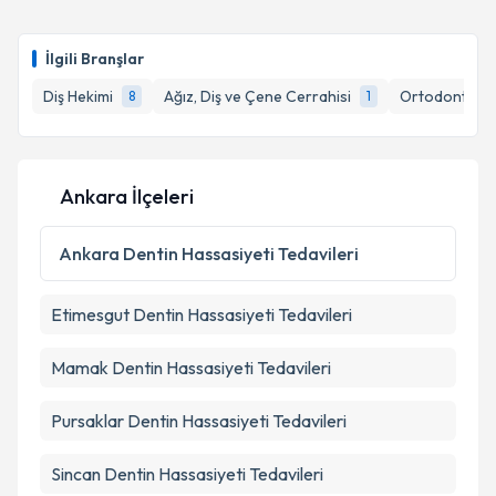
İlgili Branşlar
Diş Hekimi
Ağız, Diş ve Çene Cerrahisi
Ortodonti (Çe
8
1
Ankara İlçeleri
Ankara
Dentin Hassasiyeti Tedavileri
Etimesgut
Dentin Hassasiyeti Tedavileri
Mamak
Dentin Hassasiyeti Tedavileri
Pursaklar
Dentin Hassasiyeti Tedavileri
Sincan
Dentin Hassasiyeti Tedavileri