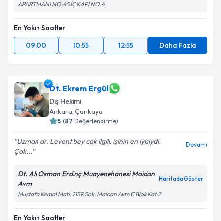
APARTMANI NO:45 İÇ KAPI NO:4
En Yakın Saatler
09:00
10:55
12:55
Daha Fazla
Dt. Ekrem Ergül
Diş Hekimi
Ankara
, Çankaya
5
(
87
Değerlendirme)
Uzman dr. Levent bey cok ilgili, işinin en iyisiydi.
Devamı
Çok...
Dt. Ali Osman Erdinç Muayenehanesi Maidan
Haritada Göster
Avm
Mustafa Kemal Mah. 2159.Sok. Maidan Avm C Blok Kat:2
En Yakın Saatler