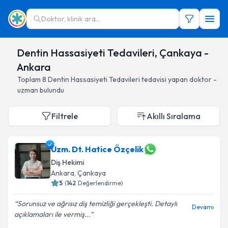
Doktor, klinik ara...
Dentin Hassasiyeti Tedavileri, Çankaya -
Ankara
Toplam
8
Dentin Hassasiyeti Tedavileri
tedavisi yapan doktor -
uzman bulundu
Filtrele
Akıllı Sıralama
Uzm. Dt. Hatice Özçelik
Diş Hekimi
Ankara
, Çankaya
5
(
142
Değerlendirme)
Sorunsuz ve ağrısız diş temizliği gerçekleşti. Detaylı
Devamı
açıklamaları ile vermiş...