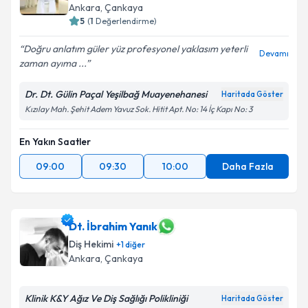
Ankara
, Çankaya
5
(
1
Değerlendirme)
Doğru anlatım güler yüz profesyonel yaklasım yeterli
Devamı
zaman ayıma ...
Dr. Dt. Gülin Paçal Yeşilbağ Muayenehanesi
Haritada Göster
Kızılay Mah. Şehit Adem Yavuz Sok. Hitit Apt. No: 14 İç Kapı No: 3
En Yakın Saatler
09:00
09:30
10:00
Daha Fazla
Dt. İbrahim Yanık
Diş Hekimi
+
1
diğer
Ankara
, Çankaya
Klinik K&Y Ağız Ve Diş Sağlığı Polikliniği
Haritada Göster