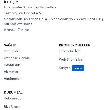
İLETİŞİM
Doktorsitesi Com Bilgi Hizmetleri
Teknoloji ve Ticaret A.Ş.
Maslak Mah. Ahi Evran Cd. A.O.S 55 Sokak No:2 Aksoy Plaza Giriş
Kat Kolektif House
İstanbul, Türkiye
SAĞLIK
PROFESYONELLER
Uzmanlar
Doktorlar İçin
Uzmanlık Alanları
Web Siteniz İçin
Hastalıklar
Kariyer
İşe Alım
Hizmetler
Hastaneler
KURUMSAL
Hakkımızda
Bize Ulaşın