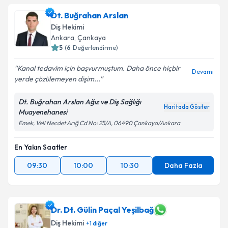
Dt. Buğrahan Arslan
Diş Hekimi
Ankara
, Çankaya
5
(
6
Değerlendirme)
Kanal tedavim için başvurmuştum. Daha önce hiçbir
Devamı
yerde çözülemeyen dişim...
Dt. Buğrahan Arslan Ağız ve Diş Sağlığı
Haritada Göster
Muayenehanesi
Emek, Veli Necdet Arığ Cd No: 25/A, 06490 Çankaya/Ankara
En Yakın Saatler
09:30
10:00
10:30
Daha Fazla
Dr. Dt. Gülin Paçal Yeşilbağ
Diş Hekimi
+
1
diğer