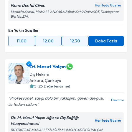
Piano Dental Clinic
Haritada Göster
Mustafa Kemal, MAHALL ANKARA B Blok Kat:9 Daire:103, Dumlupınar
Blv. No:274,
En Yakın Saatler
11:00
12:00
12:30
Daha Fazla
Dt. Mesut Yalçın
Diş Hekimi
Ankara
, Çankaya
5
(
25
Değerlendirme)
Profesyonel, saygı dolu bir yaklaşım, güven duygusu
Devamı
ile tedavi oldum
Dt. M. Mesut Yalçın Ağız ve Diş Sağlığı
Haritada Göster
Muayenehanesi
BÜYÜKESAT MAHALLESİ UĞUR MUMCU CADDESİ YALÇIN