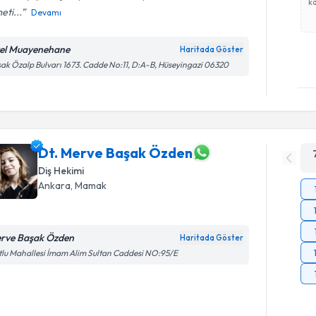
ka
eti...
Devamı
el Muayenehane
Haritada Göster
ak Özalp Bulvarı 1673. Cadde No:11, D:A-B, Hüseyingazi 06320
Dt. Merve Başak Özden
Diş Hekimi
Ankara
, Mamak
rve Başak Özden
Haritada Göster
lu Mahallesi İmam Alim Sultan Caddesi NO:95/E