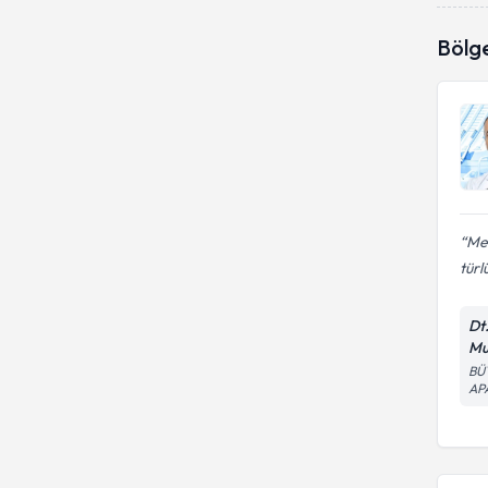
Bölg
Mes
türlü
Dt
Mu
BÜ
AP