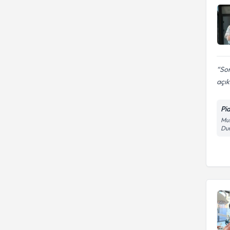
Sor
açık
Pi
Mus
Dum