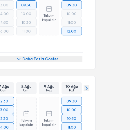
13:00
09:30
09:30
14:00
10:00
10:00
Takvim
kapalıdır
14:30
10:30
11:00
16:00
11:00
12:00
Daha Fazla Göster
7 Ağu
8 Ağu
9 Ağu
10 Ağu
Cum
Cmt
Paz
Pzt
12:30
09:30
13:00
10:00
13:30
10:30
Takvim
Takvim
kapalıdır
kapalıdır
14:00
11:00