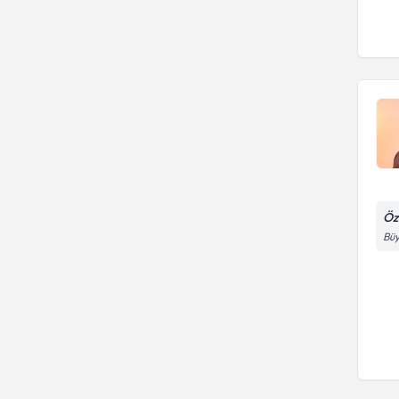
Öze
Büy