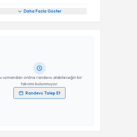
Daha Fazla Göster
akvimi Talebi
 Emre Şahin
için randevu takvimi talebi oluşturun.
andan randevu almanız için bir takvim
ında e-posta ile bilgilendireceğiz.
resiniz
u uzmandan online randevu alabileceğin bir
takvimi bulunmuyor.
Randevu Talep Et
 verilerimin işlenmesine ilişkin
Aydınlatma Metni
'ni
 ve kişisel verilerimin belirtilen kapsamda
esini kabul ediyorum.
Takvim Talebini Gönder