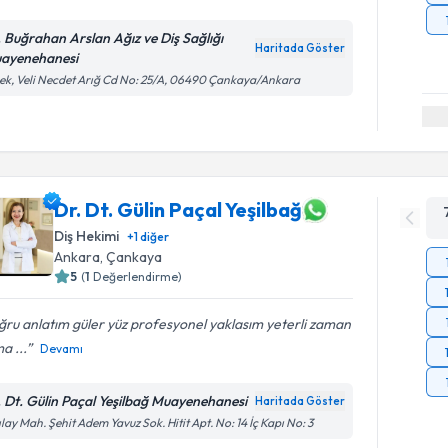
. Buğrahan Arslan Ağız ve Diş Sağlığı
Haritada Göster
ayenehanesi
k, Veli Necdet Arığ Cd No: 25/A, 06490 Çankaya/Ankara
Dr. Dt. Gülin Paçal Yeşilbağ
Diş Hekimi
+
1
diğer
Ankara
, Çankaya
5
(
1
Değerlendirme)
ru anlatım güler yüz profesyonel yaklasım yeterli zaman
a ...
Devamı
. Dt. Gülin Paçal Yeşilbağ Muayenehanesi
Haritada Göster
ılay Mah. Şehit Adem Yavuz Sok. Hitit Apt. No: 14 İç Kapı No: 3