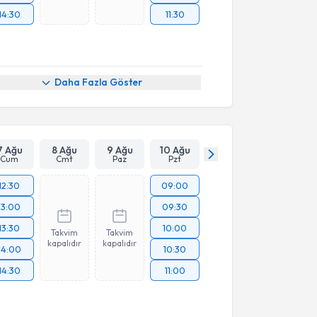
14:30
11:30
Daha Fazla Göster
7 Ağu
8 Ağu
9 Ağu
10 Ağu
Cum
Cmt
Paz
Pzt
12:30
09:00
13:00
09:30
13:30
10:00
Takvim
Takvim
kapalıdır
kapalıdır
14:00
10:30
14:30
11:00