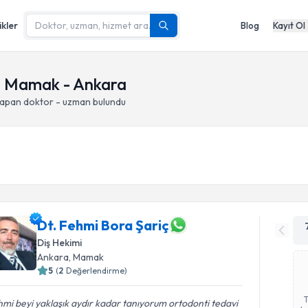
ikler
Blog
Kayıt Ol
i, Mamak - Ankara
yapan doktor - uzman bulundu
Dt. Fehmi Bora Şariç
Diş Hekimi
Ankara
, Mamak
5
(
2
Değerlendirme)
mi beyi yaklaşık aydır kadar tanıyorum ortodonti tedavi