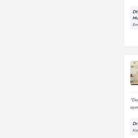
Dt
Mu
Eme
Doğ
ayım
Dr
Kız