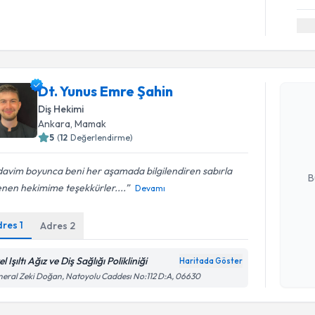
Randevu T
Dt. Yunus Emre Şahin
Dt. Yunus
Diş Hekimi
Size bu uzm
Ankara
, Mamak
hazırlandığ
5
(
12
Değerlendirme)
E-posta Ad
avim boyunca beni her aşamada bilgilendiren sabırla
B
lenen hekimime teşekkürler....
Devamı
dres
1
Adres
2
Kişisel
okudum
işlenm
l Işıltı Ağız ve Diş Sağlığı Polikliniği
Haritada Göster
eral Zeki Doğan, Natoyolu Caddesı No:112 D:A, 06630