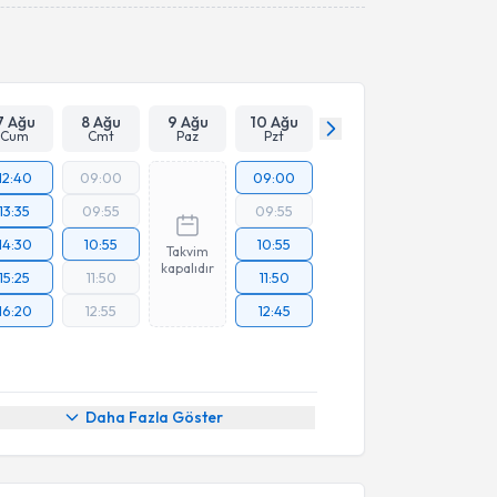
7 Ağu
8 Ağu
9 Ağu
10 Ağu
Cum
Cmt
Paz
Pzt
12:40
09:00
09:00
13:35
09:55
09:55
14:30
10:55
10:55
Takvim
kapalıdır
15:25
11:50
11:50
16:20
12:55
12:45
Daha Fazla Göster