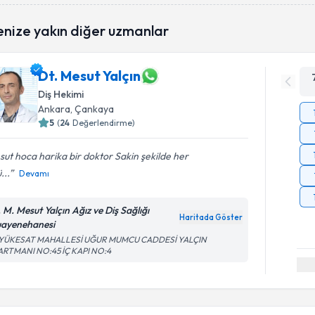
enize yakın diğer uzmanlar
Dt. Mesut Yalçın
Diş Hekimi
Ankara
, Çankaya
5
(
24
Değerlendirme)
ut hoca harika bir doktor Sakin şekilde her
...
Devamı
. M. Mesut Yalçın Ağız ve Diş Sağlığı
Haritada Göster
ayenehanesi
YÜKESAT MAHALLESİ UĞUR MUMCU CADDESİ YALÇIN
ARTMANI NO:45 İÇ KAPI NO:4