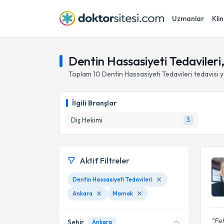
Uzmanlar
Klin
Dentin Hassasiyeti Tedaviler
Toplam
10
Dentin Hassasiyeti Tedavileri
tedavisi 
İlgili Branşlar
Diş Hekimi
3
Aktif Filtreler
Dentin Hassasiyeti Tedavileri
Ankara
Mamak
Feh
Şehir
Ankara