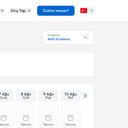
Giriş Yap
Doktor musun?
Sıralama
Akıllı Sıralama
7 Ağu
8 Ağu
9 Ağu
10 Ağu
Cum
Cmt
Paz
Pzt
Takvim
Takvim
Takvim
Takvim