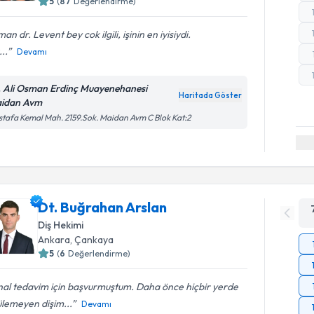
5
(
87
Değerlendirme)
an dr. Levent bey cok ilgili, işinin en iyisiydi.
..
Devamı
. Ali Osman Erdinç Muayenehanesi
Haritada Göster
idan Avm
tafa Kemal Mah. 2159.Sok. Maidan Avm C Blok Kat:2
Dt. Buğrahan Arslan
Diş Hekimi
Ankara
, Çankaya
5
(
6
Değerlendirme)
nal tedavim için başvurmuştum. Daha önce hiçbir yerde
ülemeyen dişim...
Devamı