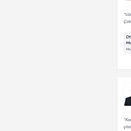
Uzm
Çok.
Dt
Ma
Mus
Ka
çöz