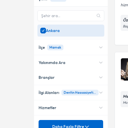
hizm
Öz
Baş
Ankara
İlçe
Mamak
Yakınımda Ara
Branşlar
Konumuma yakın uzmanları
Çankaya
göster
Etimesgut
İlgi Alanları
Dentin Hassasiyeti Tedavileri
Me
Mut
Mamak
Hizmetler
Diş Hekimi
Pursaklar
Mezuniyet
20 yaş diş çekimleri
Daha Fazla Filtre
Sincan