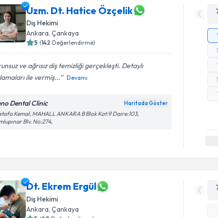
Uzm. Dt. Hatice Özçelik
Diş Hekimi
Ankara
, Çankaya
5
(
142
Değerlendirme)
unsuz ve ağrısız diş temizliği gerçekleşti. Detaylı
lamaları ile vermiş...
Devamı
ano Dental Clinic
Haritada Göster
tafa Kemal, MAHALL ANKARA B Blok Kat:9 Daire:103,
lupınar Blv. No:274,
Dt. Ekrem Ergül
Diş Hekimi
Ankara
, Çankaya