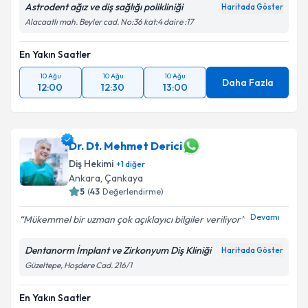
Astrodent ağız ve diş sağlığı polikliniği
Haritada Göster
Alacaatlı mah. Beyler cad. No:36 kat:4 daire :17
En Yakın Saatler
10 Ağu
10 Ağu
10 Ağu
Daha Fazla
12:00
12:30
13:00
Dr. Dt. Mehmet Derici
Diş Hekimi
+
1
diğer
Ankara
, Çankaya
5
(
43
Değerlendirme)
Devamı
Mükemmel bir uzman çok açıklayıcı bilgiler veriliyor
Dentanorm İmplant ve Zirkonyum Diş Kliniği
Haritada Göster
Güzeltepe, Hoşdere Cad. 216/1
En Yakın Saatler