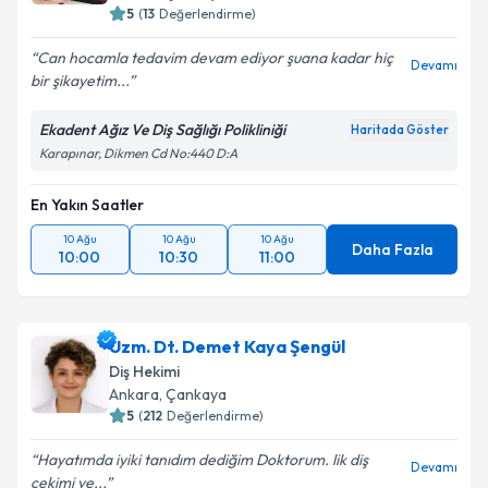
5
(
13
Değerlendirme)
Can hocamla tedavim devam ediyor şuana kadar hiç
Devamı
bir şikayetim...
Ekadent Ağız Ve Diş Sağlığı Polikliniği
Haritada Göster
Karapınar, Dikmen Cd No:440 D:A
En Yakın Saatler
10 Ağu
10 Ağu
10 Ağu
Daha Fazla
10:00
10:30
11:00
Uzm. Dt. Demet Kaya Şengül
Diş Hekimi
Ankara
, Çankaya
5
(
212
Değerlendirme)
Hayatımda iyiki tanıdım dediğim Doktorum. lik diş
Devamı
çekimi ve...