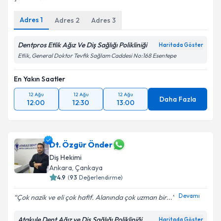
Adres
1
Adres
2
Adres
3
Dentpros Etlik Ağız Ve Diş Sağlığı Polikliniği
Haritada Göster
Etlik, General Doktor Tevfik Sağlam Caddesi No:168 Esentepe
En Yakın Saatler
12 Ağu
12 Ağu
12 Ağu
Daha Fazla
12:00
12:30
13:00
Dt. Özgür Önder
Diş Hekimi
Ankara
, Çankaya
4.9
(
93
Değerlendirme)
Devamı
Çok nazik ve eli çok hafif. Alanında çok uzman bir...
Atakule Dent Ağız ve Diş Sağlığı Polikliniği
Haritada Göster