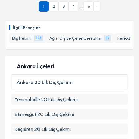
Dr. Dt. Ahmet Çağlar KALKAN
için randevu takvimi
1
2
3
4
...
6
›
talebi oluşturun. Size bu uzmandan randevu almanız
için bir takvim hazırlandığında e-posta ile
bilgilendireceğiz.
İlgili Branşlar
E-posta Adresiniz
Diş Hekimi
Ağız, Diş ve Çene Cerrahisi
Periodontol
153
17
Kişisel verilerimin işlenmesine ilişkin
Aydınlatma
Ankara İlçeleri
Metni
'ni okudum ve kişisel verilerimin belirtilen
kapsamda işlenmesini kabul ediyorum.
Ankara
20 Lik Diş Çekimi
Takvim Talebini Gönder
Yenimahalle
20 Lik Diş Çekimi
Etimesgut
20 Lik Diş Çekimi
Keçiören
20 Lik Diş Çekimi