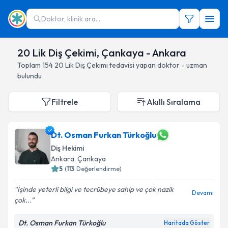
Doktor, klinik ara...
20 Lik Diş Çekimi, Çankaya - Ankara
Toplam
154
20 Lik Diş Çekimi
tedavisi yapan doktor - uzman
bulundu
Filtrele
Akıllı Sıralama
Dt. Osman Furkan Türkoğlu
Diş Hekimi
Ankara
, Çankaya
5
(
113
Değerlendirme)
İşinde yeterli bilgi ve tecrübeye sahip ve çok nazik
Devamı
çok...
Dt. Osman Furkan Türkoğlu
Haritada Göster