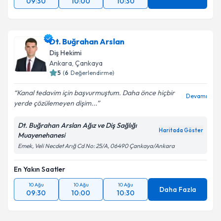
09:30
10:00
10:30
Dt. Buğrahan Arslan
Diş Hekimi
Ankara
, Çankaya
5
(
6
Değerlendirme)
Kanal tedavim için başvurmuştum. Daha önce hiçbir
Devamı
yerde çözülemeyen dişim...
Dt. Buğrahan Arslan Ağız ve Diş Sağlığı
Haritada Göster
Muayenehanesi
Emek, Veli Necdet Arığ Cd No: 25/A, 06490 Çankaya/Ankara
En Yakın Saatler
10 Ağu
10 Ağu
10 Ağu
Daha Fazla
09:30
10:00
10:30