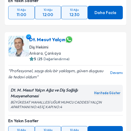
En Yakın Saatler
10 Ağu
10 Ağu
10 Ağu
Daha Fazla
11:00
12:00
12:30
Dt. Mesut Yalçın
Diş Hekimi
Ankara
, Çankaya
5
(
25
Değerlendirme)
Profesyonel, saygı dolu bir yaklaşım, güven duygusu
Devamı
ile tedavi oldum
Dt. M. Mesut Yalçın Ağız ve Diş Sağlığı
Haritada Göster
Muayenehanesi
BÜYÜKESAT MAHALLESİ UĞUR MUMCU CADDESİ YALÇIN
APARTMANI NO:45 İÇ KAPI NO:4
En Yakın Saatler
10 Ağu
10 Ağu
10 Ağu