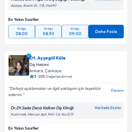
Aziziye, Ahenk Sk. 7/B, 06690
En Yakın Saatler
10 Ağu
10 Ağu
10 Ağu
Daha Fazla
08:00
08:30
09:00
Dt. Ayşegül Köle
Diş Hekimi
Ankara
, Çankaya
5
(
235
Değerlendirme)
Detaylı açıklamaları ve ilgili yaklaşımı için teşekkür
Devamı
ederim.
Dr.Dt.Seda Deniz Kalkan Diş Kliniği
Haritada Göster
Kızılırmak, Mercan Apt, 1441. Cd. No:5/13
En Yakın Saatler