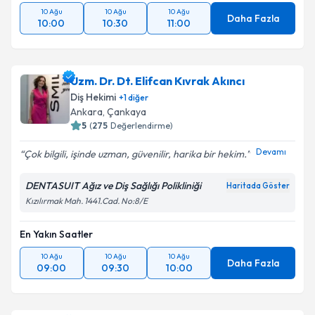
10 Ağu
10 Ağu
10 Ağu
Daha Fazla
10:00
10:30
11:00
Uzm. Dr. Dt. Elifcan Kıvrak Akıncı
Diş Hekimi
+
1
diğer
Ankara
, Çankaya
5
(
275
Değerlendirme)
Devamı
Çok bilgili, işinde uzman, güvenilir, harika bir hekim.
DENTASUIT Ağız ve Diş Sağlığı Polikliniği
Haritada Göster
Kızılırmak Mah. 1441.Cad. No:8/E
En Yakın Saatler
10 Ağu
10 Ağu
10 Ağu
Daha Fazla
09:00
09:30
10:00