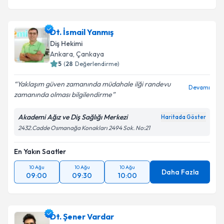
Dt. İsmail Yanmış
Diş Hekimi
Ankara
, Çankaya
5
(
28
Değerlendirme)
Yaklaşım güven zamanında müdahale ilği randevu
Devamı
zamanında olması bilgilendirme
Akademi Ağız ve Diş Sağlığı Merkezi
Haritada Göster
2432.Cadde Osmanağa Konakları 2494 Sok. No:21
En Yakın Saatler
10 Ağu
10 Ağu
10 Ağu
Daha Fazla
09:00
09:30
10:00
Dt. Şener Vardar