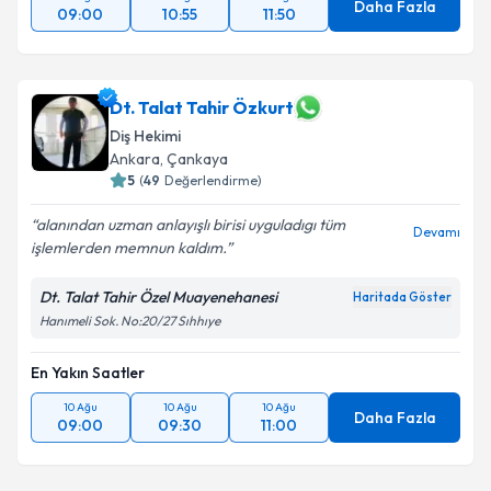
Daha Fazla
09:00
10:55
11:50
Dt. Talat Tahir Özkurt
Diş Hekimi
Ankara
, Çankaya
5
(
49
Değerlendirme)
alanından uzman anlayışlı birisi uyguladıgı tüm
Devamı
işlemlerden memnun kaldım.
Dt. Talat Tahir Özel Muayenehanesi
Haritada Göster
Hanımeli Sok. No:20/27 Sıhhıye
En Yakın Saatler
10 Ağu
10 Ağu
10 Ağu
Daha Fazla
09:00
09:30
11:00