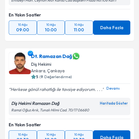
Ehlibeyt Mah. Ceyhun Atuf Kansu Cad Başkent Plaza No:106 Kat:1
En Yakın Saatler
Takvim Talebini Gönder
10 Ağu
10 Ağu
10 Ağu
Daha Fazla
09:00
10:00
11:00
Dt. Ramazan Dağ
Diş Hekimi
Ankara
, Çankaya
5
(
9
Değerlendirme)
Devamı
Herkese gönül rahatlığı ile tavsiye ediyorum. . . .
Diş Hekimi Ramazan Dağ
Haritada Göster
Ramzi Oğuz Arık, Tunalı Hilmi Cad. 70/17 06680
En Yakın Saatler
10 Ağu
10 Ağu
10 Ağu
Daha Fazla