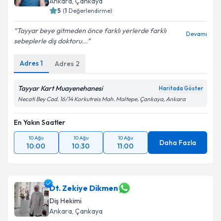
Ankara
, Çankaya
5
(
1
Değerlendirme)
Tayyar beye gitmeden önce farklı yerlerde farklı
Devamı
sebeplerle diş doktoru...
Adres
1
Adres
2
Tayyar Kart Muayenehanesi
Haritada Göster
Necati Bey Cad. 16/14 Korkutreis Mah. Maltepe, Çankaya, Ankara
En Yakın Saatler
10 Ağu
10 Ağu
10 Ağu
Daha Fazla
10:00
10:30
11:00
Dt. Zekiye Dikmen
Diş Hekimi
Ankara
, Çankaya