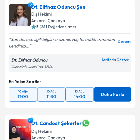
Dt. Elifnaz Oduncu Şen
Diş Hekimi
Ankara
, Çankaya
5
(
281
Değerlendirme)
Son derece ilgili bilgili ve özenli. Hiç tereddüt etmeden
Devamı
kendinizi...
Dt. Elifnaz Oduncu
Haritada Göster
İlker Mah. İlker Cad. 121/A
En Yakın Saatler
10 Ağu
10 Ağu
10 Ağu
Daha Fazla
11:00
11:30
14:00
Dt. Candost Şekerler
Diş Hekimi
Ankara
, Çankaya