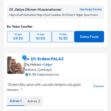
Dt. Zekiye Dikmen Muayenehanesi
Haritada Göster
Meşrutiyet Mahallesi Meşrutiyet Caddesi 15/15 Kat:4 Yeğer Apartmanı
En Yakın Saatler
10 Ağu
10 Ağu
10 Ağu
Daha Fazla
09:30
10:00
10:30
Dr. Dt. Erdem PALAZ
Diş Hekimi
+
1
diğer
Ankara
, Çankaya
5
(
32
Değerlendirme)
Erdem Bey işinin ehli, cocukla iletişimi cok güçlü
Devamı
hemen...
Adres
1
Adres
2