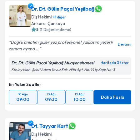
Dr. Dt. Gülin Paçal Yeşilbağ
Diş Hekimi
+
1
diğer
Ankara
, Çankaya
5
(
1
Değerlendirme)
Doğru anlatım güler yüz profesyonel yaklasım yeterli
Devamı
zaman ayıma ...
Dr. Dt. Gülin Paçal Yeşilbağ Muayenehanesi
Haritada Göster
Kızılay Mah. Şehit Adem Yavuz Sok. Hitit Apt. No: 14 İç Kapı No: 3
En Yakın Saatler
10 Ağu
10 Ağu
10 Ağu
Daha Fazla
09:00
09:30
10:00
Dt. Tayyar Kart
Diş Hekimi