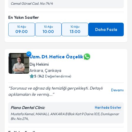
Cemal Gürsel Cad. No:74/4
En Yakın Saatler
10 Ağu
10 Ağu
10 Ağu
Daha Fazla
09:00
10:00
13:00
Uzm. Dt. Hatice Özçelik
Diş Hekimi
Ankara
, Çankaya
5
(
142
Değerlendirme)
Sorunsuz ve ağrısız diş temizliği gerçekleşti. Detaylı
Devamı
açıklamaları ile vermiş...
Piano Dental Clinic
Haritada Göster
Mustafa Kemal, MAHALL ANKARA B Blok Kat:9 Daire:103, Dumlupınar
Blv. No:274,