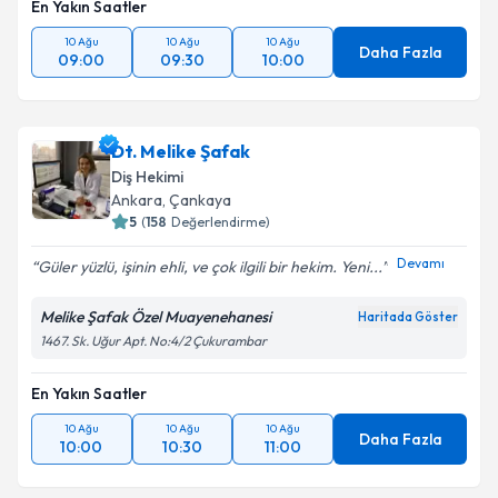
En Yakın Saatler
10 Ağu
10 Ağu
10 Ağu
Daha Fazla
09:00
09:30
10:00
Dt. Melike Şafak
Diş Hekimi
Ankara
, Çankaya
5
(
158
Değerlendirme)
Devamı
Güler yüzlü, işinin ehli, ve çok ilgili bir hekim. Yeni...
Melike Şafak Özel Muayenehanesi
Haritada Göster
1467. Sk. Uğur Apt. No:4/2 Çukurambar
En Yakın Saatler
10 Ağu
10 Ağu
10 Ağu
Daha Fazla
10:00
10:30
11:00