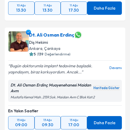
10 Ağu
11 Ağu
11 Ağu
Daha Fazla
13:30
13:30
17:30
Dt. Ali Osman Erdinç
Diş Hekimi
Ankara
, Çankaya
5
(
139
Değerlendirme)
Bugün doktorumla implant tedavime başladık.
Devamı
yaşındayım, biraz korkuyordum. Ancak...
Dt. Ali Osman Erdinç Muayenehanesi Maidan
Haritada Göster
Avm
Mustafa Kemal Mah. 2159.Sok. Maidan Avm C Blok Kat:2
En Yakın Saatler
13 Ağu
13 Ağu
13 Ağu
Daha Fazla
09:00
09:30
17:00