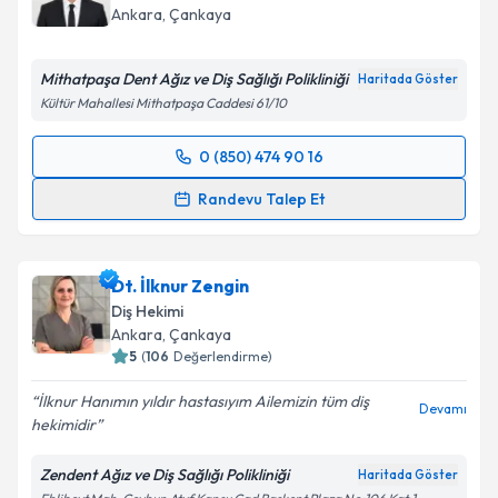
Ankara
, Çankaya
Mithatpaşa Dent Ağız ve Diş Sağlığı Polikliniği
Haritada Göster
Kültür Mahallesi Mithatpaşa Caddesi 61/10
0 (850) 474 90 16
Randevu Takvimi Talebi
Randevu Talep Et
Dt. Emre Keyvan
için randevu takvimi talebi
oluşturun. Size bu uzmandan randevu almanız için bir
Dt. İlknur Zengin
takvim hazırlandığında e-posta ile bilgilendireceğiz.
Diş Hekimi
E-posta Adresiniz
Ankara
, Çankaya
5
(
106
Değerlendirme)
İlknur Hanımın yıldır hastasıyım Ailemizin tüm diş
Devamı
hekimidir
Kişisel verilerimin işlenmesine ilişkin
Aydınlatma
Metni
'ni okudum ve kişisel verilerimin belirtilen
Zendent Ağız ve Diş Sağlığı Polikliniği
Haritada Göster
kapsamda işlenmesini kabul ediyorum.