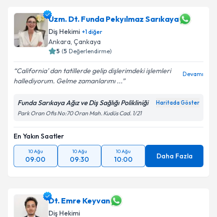
Uzm. Dt. Funda Pekyılmaz Sarıkaya
Diş Hekimi
+
1
diğer
Ankara
, Çankaya
5
(
5
Değerlendirme)
California' dan tatillerde gelip dişlerimdeki işlemleri
Devamı
hallediyorum. Gelme zamanlarımı ...
Funda Sarıkaya Ağız ve Diş Sağlığı Polikliniği
Haritada Göster
Park Oran Ofis No:70 Oran Mah. Kudüs Cad. 1/21
En Yakın Saatler
10 Ağu
10 Ağu
10 Ağu
Daha Fazla
09:00
09:30
10:00
Dt. Emre Keyvan
Diş Hekimi