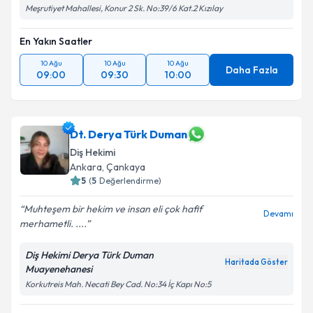
Meşrutiyet Mahallesi, Konur 2 Sk. No:39/6 Kat.2 Kızılay
Takvim Talebini Gönder
En Yakın Saatler
10 Ağu
10 Ağu
10 Ağu
Daha Fazla
09:00
09:30
10:00
Dt. Derya Türk Duman
Diş Hekimi
Ankara
, Çankaya
5
(
5
Değerlendirme)
Muhteşem bir hekim ve insan eli çok hafif
Devamı
merhametli. ....
Diş Hekimi Derya Türk Duman
Haritada Göster
Muayenehanesi
Korkutreis Mah. Necati Bey Cad. No:34 İç Kapı No:5