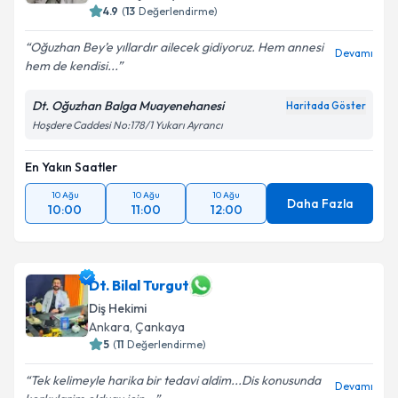
4.9
(
13
Değerlendirme)
Oğuzhan Bey’e yıllardır ailecek gidiyoruz. Hem annesi
Devamı
hem de kendisi...
Kişisel verilerimin işlenmesine ilişkin
Aydınlatma
Metni
'ni okudum ve kişisel verilerimin belirtilen
Dt. Oğuzhan Balga Muayenehanesi
Haritada Göster
kapsamda işlenmesini kabul ediyorum.
Hoşdere Caddesi No:178/1 Yukarı Ayrancı
Takvim Talebini Gönder
En Yakın Saatler
10 Ağu
10 Ağu
10 Ağu
Daha Fazla
10:00
11:00
12:00
Dt. Bilal Turgut
Diş Hekimi
Ankara
, Çankaya
5
(
11
Değerlendirme)
Tek kelimeyle harika bir tedavi aldim...Dis konusunda
Devamı