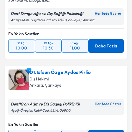
korkularim oldugu icin...
Dent Denge Ağız ve Diş Sağlığı Polikliniği
Haritada Göster
Aziziye Mah. Hoşdere Cad. No:171/B Çankaya / Ankara
En Yakın Saatler
10 Ağu
10 Ağu
10 Ağu
Daha Fazla
10:00
10:30
11:00
Dt. Efsun Özge Aydos Pirlio
Diş Hekimi
Ankara
, Çankaya
DentKron Ağız ve Diş Sağlığı Polikliniği
Haritada Göster
Aşağı Öveçler, Kabil Cad. 68/A, 06900
En Yakın Saatler