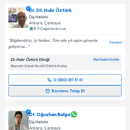
Dr. Dt. Hıdır Öztürk
Diş Hekimi
Ankara
, Çankaya
5
(
1
Değerlendirme)
Bilgilendirici, iyi tedavi. Tüm aile yılı aşkın güvenle
Devamı
gidiyoruz...
Dr.Hıdır Öztürk Kliniği
Haritada Göster
Bayındır Sokak No:40/8 Kat:4 Kızılay
0 (850) 811 31 61
Randevu Takvimi Talebi
Randevu Talep Et
Dr. Dt. Hıdır Öztürk
için randevu takvimi talebi
oluşturun. Size bu uzmandan randevu almanız için bir
takvim hazırlandığında e-posta ile bilgilendireceğiz.
Dt. Oğuzhan Balga
Diş Hekimi
E-posta Adresiniz
Ankara
, Çankaya