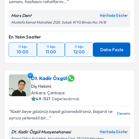
uzmanı, hastasını rahatlarını...
Mors Dent
Haritada Göster
Mustafa Kemal Mahallesi 2128. Sokak WYG Binası No: 14/B
En Yakın Saatler
11 Ağu
11 Ağu
11 Ağu
Daha Fazla
10:00
11:00
12:00
Dt. Kadir Özgül
Diş Hekimi
Ankara
, Çankaya
4.9
(
527
Değerlendirme)
Kadir beye gözünüz kapalı güvenebilirsiniz, başarılı ve
Devamı
ayrıca yetenekli bir...
Dt. Kadir Özgül Muayenehanesi
Haritada Göster
Remzi Oğuz Arık Mah. Kavaklıdere Cad. 23/2 Şili Meydanı