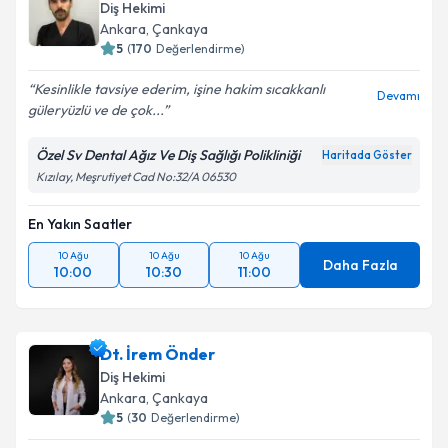
Diş Hekimi
Ankara
, Çankaya
5
(
170
Değerlendirme)
Kesinlikle tavsiye ederim, işine hakim sıcakkanlı
Devamı
güleryüzlü ve de çok...
Özel Sv Dental Ağız Ve Diş Sağlığı Polikliniği
Haritada Göster
Kızılay, Meşrutiyet Cad No:32/A 06530
En Yakın Saatler
10 Ağu
10 Ağu
10 Ağu
Daha Fazla
10:00
10:30
11:00
Dt. İrem Önder
Diş Hekimi
Ankara
, Çankaya
5
(
30
Değerlendirme)