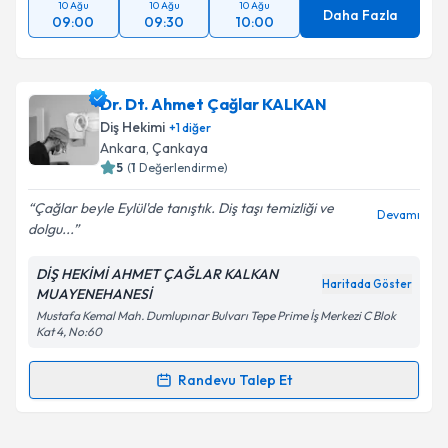
10 Ağu
10 Ağu
10 Ağu
Daha Fazla
09:00
09:30
10:00
Dr. Dt. Ahmet Çağlar KALKAN
Diş Hekimi
+
1
diğer
Ankara
, Çankaya
5
(
1
Değerlendirme)
Çağlar beyle Eylül'de tanıştık. Diş taşı temizliği ve
Devamı
dolgu...
DİŞ HEKİMİ AHMET ÇAĞLAR KALKAN
Haritada Göster
MUAYENEHANESİ
Mustafa Kemal Mah. Dumlupınar Bulvarı Tepe Prime İş Merkezi C Blok
Kat 4, No:60
Randevu Talep Et
Randevu Takvimi Talebi