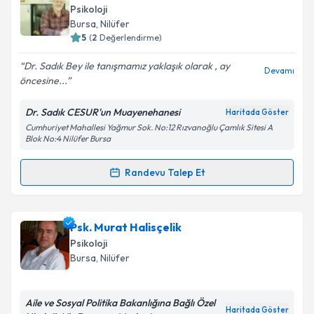
Takvim Talebini Gönder
talebi oluşturun. Size bu uzmandan randevu almanız
Psikoloji
için bir takvim hazırlandığında e-posta ile
Bursa
, Nilüfer
bilgilendireceğiz.
5
(
2
Değerlendirme)
E-posta Adresiniz
Dr. Sadık Bey ile tanışmamız yaklaşık olarak , ay
Devamı
öncesine...
Dr. Sadık CESUR'un Muayenehanesi
Haritada Göster
Cumhuriyet Mahallesi Yağmur Sok. No:12 Rızvanoğlu Çamlık Sitesi A
Kişisel verilerimin işlenmesine ilişkin
Aydınlatma
Blok No:4 Nilüfer Bursa
Metni
'ni okudum ve kişisel verilerimin belirtilen
kapsamda işlenmesini kabul ediyorum.
Randevu Talep Et
Randevu Takvimi Talebi
Takvim Talebini Gönder
Dr. Sadık Cesur
için randevu takvimi talebi oluşturun.
Psk. Murat Halisçelik
Size bu uzmandan randevu almanız için bir takvim
Psikoloji
hazırlandığında e-posta ile bilgilendireceğiz.
Bursa
, Nilüfer
E-posta Adresiniz
Aile ve Sosyal Politika Bakanlığına Bağlı Özel
Haritada Göster