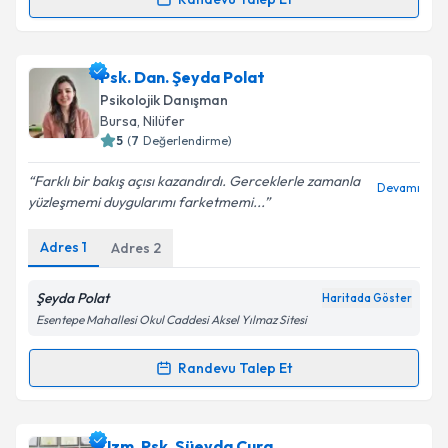
Randevu Takvimi Talebi
Klinik Psikolog Leyla Muzafferoğlu
için randevu
Psk. Dan. Şeyda Polat
takvimi talebi oluşturun. Size bu uzmandan randevu
Psikolojik Danışman
almanız için bir takvim hazırlandığında e-posta ile
Bursa
, Nilüfer
bilgilendireceğiz.
5
(
7
Değerlendirme)
E-posta Adresiniz
Farklı bir bakış açısı kazandırdı. Gerceklerle zamanla
Devamı
yüzleşmemi duygularımı farketmemi...
Adres
1
Adres
2
Kişisel verilerimin işlenmesine ilişkin
Aydınlatma
Metni
'ni okudum ve kişisel verilerimin belirtilen
Şeyda Polat
Haritada Göster
kapsamda işlenmesini kabul ediyorum.
Esentepe Mahallesi Okul Caddesi Aksel Yılmaz Sitesi
Randevu Talep Et
Takvim Talebini Gönder
Randevu Takvimi Talebi
Psk. Dan. Şeyda Polat
için randevu takvimi talebi
Uzm. Psk. Süeyda Cura