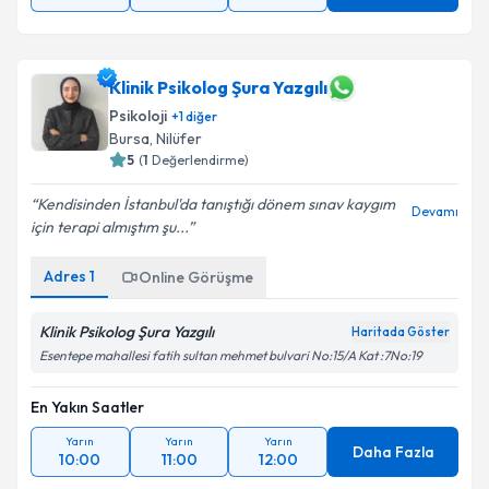
Klinik Psikolog Şura Yazgılı
Psikoloji
+
1
diğer
Bursa
, Nilüfer
5
(
1
Değerlendirme)
Kendisinden İstanbul'da tanıştığı dönem sınav kaygım
Devamı
için terapi almıştım şu...
Adres
1
Online Görüşme
Klinik Psikolog Şura Yazgılı
Haritada Göster
Esentepe mahallesi fatih sultan mehmet bulvari No:15/A Kat :7No:19
En Yakın Saatler
Yarın
Yarın
Yarın
Daha Fazla
10:00
11:00
12:00