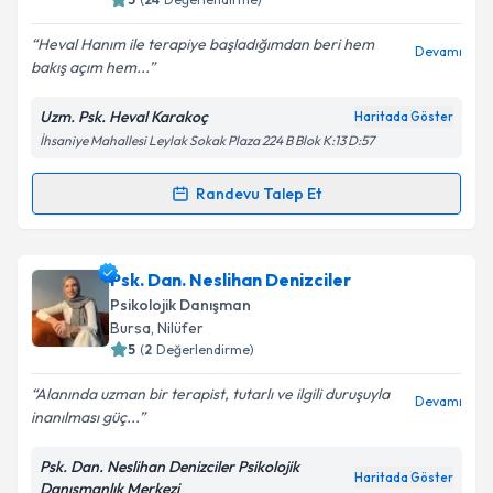
E-posta Adresiniz
Heval Hanım ile terapiye başladığımdan beri hem
Devamı
bakış açım hem...
Uzm. Psk. Heval Karakoç
Haritada Göster
Kişisel verilerimin işlenmesine ilişkin
Aydınlatma
İhsaniye Mahallesi Leylak Sokak Plaza 224 B Blok K:13 D:57
Metni
'ni okudum ve kişisel verilerimin belirtilen
kapsamda işlenmesini kabul ediyorum.
Randevu Talep Et
Randevu Takvimi Talebi
Takvim Talebini Gönder
Uzm. Psk. Heval Karakoç
için randevu takvimi talebi
Psk. Dan. Neslihan Denizciler
oluşturun. Size bu uzmandan randevu almanız için bir
Psikolojik Danışman
takvim hazırlandığında e-posta ile bilgilendireceğiz.
Bursa
, Nilüfer
5
(
2
Değerlendirme)
E-posta Adresiniz
Alanında uzman bir terapist, tutarlı ve ilgili duruşuyla
Devamı
inanılması güç...
Psk. Dan. Neslihan Denizciler Psikolojik
Kişisel verilerimin işlenmesine ilişkin
Aydınlatma
Haritada Göster
Danışmanlık Merkezi