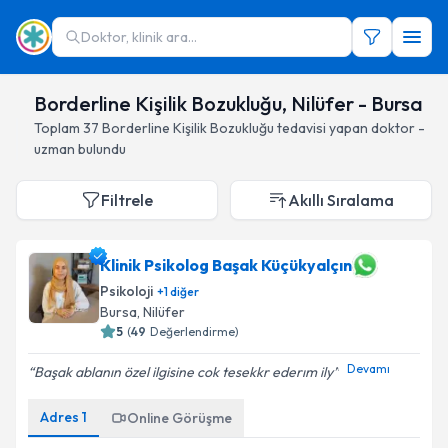
Doktor, klinik ara...
Borderline Kişilik Bozukluğu, Nilüfer - Bursa
Toplam
37
Borderline Kişilik Bozukluğu
tedavisi yapan doktor -
uzman bulundu
Filtrele
Akıllı Sıralama
Klinik Psikolog Başak Küçükyalçın
Psikoloji
+
1
diğer
Bursa
, Nilüfer
5
(
49
Değerlendirme)
Devamı
Başak ablanın özel ilgisine cok tesekkr ederım ily
Adres
1
Online Görüşme