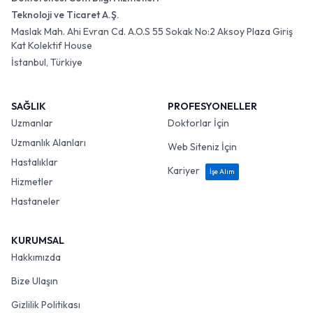
Teknoloji ve Ticaret A.Ş.
Maslak Mah. Ahi Evran Cd. A.O.S 55 Sokak No:2 Aksoy Plaza Giriş
Kat Kolektif House
İstanbul, Türkiye
SAĞLIK
PROFESYONELLER
Uzmanlar
Doktorlar İçin
Uzmanlık Alanları
Web Siteniz İçin
Hastalıklar
Kariyer
İşe Alım
Hizmetler
Hastaneler
KURUMSAL
Hakkımızda
Bize Ulaşın
Gizlilik Politikası