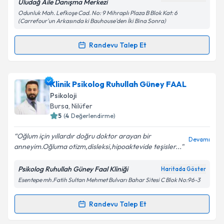
Uludağ Aile Danışma Merkezi
Odunluk Mah. Lefkoşe Cad. No: 9 Mihraplı Plaza B Blok Kat: 6
(Carrefour'un Arkasında ki Bauhouse'den İki Bina Sonra)
Kişisel verilerimin işlenmesine ilişkin
Aydınlatma
Metni
'ni okudum ve kişisel verilerimin belirtilen
Randevu Talep Et
kapsamda işlenmesini kabul ediyorum.
Randevu Takvimi Talebi
Takvim Talebini Gönder
Psk. Murat Halisçelik
için randevu takvimi talebi
Klinik Psikolog Ruhullah Güney FAAL
oluşturun. Size bu uzmandan randevu almanız için bir
Psikoloji
takvim hazırlandığında e-posta ile bilgilendireceğiz.
Bursa
, Nilüfer
5
(
4
Değerlendirme)
E-posta Adresiniz
Oğlum için yıllardır doğru doktor arayan bir
Devamı
anneyim.Oğluma otizm,disleksi,hipoaktevide teşisler...
Psikolog Ruhullah Güney Faal Kliniği
Haritada Göster
Kişisel verilerimin işlenmesine ilişkin
Aydınlatma
Esentepe mh.Fatih Sultan Mehmet Bulvarı Bahar Sitesi C Blok No:96-3
Metni
'ni okudum ve kişisel verilerimin belirtilen
kapsamda işlenmesini kabul ediyorum.
Randevu Talep Et
Randevu Takvimi Talebi
Takvim Talebini Gönder