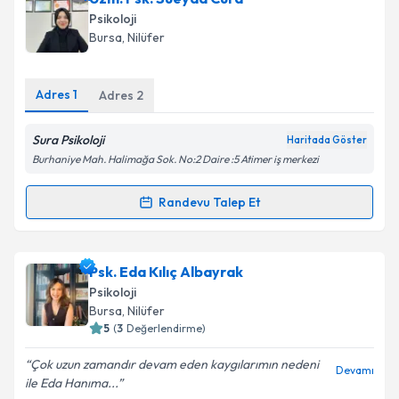
oluşturun. Size bu uzmandan randevu almanız için bir
Psikoloji
takvim hazırlandığında e-posta ile bilgilendireceğiz.
Bursa
, Nilüfer
E-posta Adresiniz
Adres
1
Adres
2
Sura Psikoloji
Haritada Göster
Kişisel verilerimin işlenmesine ilişkin
Aydınlatma
Burhaniye Mah. Halimağa Sok. No:2 Daire :5 Atimer iş merkezi
Metni
'ni okudum ve kişisel verilerimin belirtilen
kapsamda işlenmesini kabul ediyorum.
Randevu Talep Et
Randevu Takvimi Talebi
Takvim Talebini Gönder
Uzm. Psk. Süeyda Cura
için randevu takvimi talebi
Psk. Eda Kılıç Albayrak
oluşturun. Size bu uzmandan randevu almanız için bir
Psikoloji
takvim hazırlandığında e-posta ile bilgilendireceğiz.
Bursa
, Nilüfer
5
(
3
Değerlendirme)
E-posta Adresiniz
Çok uzun zamandır devam eden kaygılarımın nedeni
Devamı
ile Eda Hanıma...