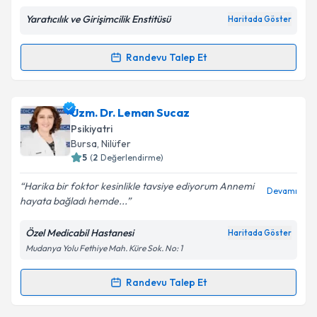
Yaratıcılık ve Girişimcilik Enstitüsü
Haritada Göster
Kişisel verilerimin işlenmesine ilişkin
Aydınlatma
Metni
'ni okudum ve kişisel verilerimin belirtilen
kapsamda işlenmesini kabul ediyorum.
Randevu Talep Et
Randevu Takvimi Talebi
Takvim Talebini Gönder
Psk. Eda Kılıç Albayrak
için randevu takvimi talebi
Uzm. Dr. Leman Sucaz
oluşturun. Size bu uzmandan randevu almanız için bir
Psikiyatri
takvim hazırlandığında e-posta ile bilgilendireceğiz.
Bursa
, Nilüfer
5
(
2
Değerlendirme)
E-posta Adresiniz
Harika bir foktor kesinlikle tavsiye ediyorum Annemi
Devamı
hayata bağladı hemde...
Özel Medicabil Hastanesi
Haritada Göster
Kişisel verilerimin işlenmesine ilişkin
Aydınlatma
Mudanya Yolu Fethiye Mah. Küre Sok. No: 1
Metni
'ni okudum ve kişisel verilerimin belirtilen
kapsamda işlenmesini kabul ediyorum.
Randevu Talep Et
Randevu Takvimi Talebi
Takvim Talebini Gönder