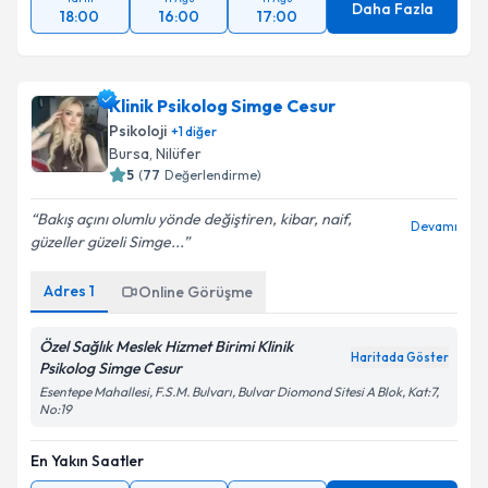
Daha Fazla
18:00
16:00
17:00
Klinik Psikolog Simge Cesur
Psikoloji
+
1
diğer
Bursa
, Nilüfer
5
(
77
Değerlendirme)
Bakış açını olumlu yönde değiştiren, kibar, naif,
Devamı
güzeller güzeli Simge...
Adres
1
Online Görüşme
Özel Sağlık Meslek Hizmet Birimi Klinik
Haritada Göster
Psikolog Simge Cesur
Esentepe Mahallesi, F.S.M. Bulvarı, Bulvar Diomond Sitesi A Blok, Kat:7,
No:19
En Yakın Saatler