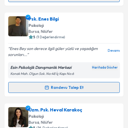
Takvim Talebini Gönder
Uzm. Psk. Uğur Kartum
için randevu takvimi talebi
Psk. Enes Bilgi
oluşturun. Size bu uzmandan randevu almanız için bir
Psikoloji
takvim hazırlandığında e-posta ile bilgilendireceğiz.
Bursa
, Nilüfer
5
(
1
Değerlendirme)
E-posta Adresiniz
Enes Bey son derece ilgili güler yüzlü ve yaşadığım
Devamı
sorunları...
Esin Psikolojik Danışmanlık Merkezi
Haritada Göster
Kişisel verilerimin işlenmesine ilişkin
Aydınlatma
Konak Mah. Olgun Sok. No:48 İç Kapı No:6
Metni
'ni okudum ve kişisel verilerimin belirtilen
kapsamda işlenmesini kabul ediyorum.
Randevu Talep Et
Randevu Takvimi Talebi
Takvim Talebini Gönder
Psk. Enes Bilgi
için randevu takvimi talebi oluşturun.
Uzm. Psk. Heval Karakoç
Size bu uzmandan randevu almanız için bir takvim
Psikoloji
hazırlandığında e-posta ile bilgilendireceğiz.
Bursa
, Nilüfer
5
(
24
Değerlendirme)