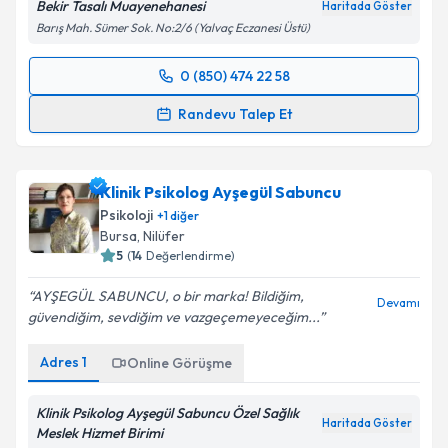
Bekir Tasalı Muayenehanesi
Haritada Göster
Barış Mah. Sümer Sok. No:2/6 (Yalvaç Eczanesi Üstü)
0 (850) 474 22 58
Randevu Takvimi Talebi
Randevu Talep Et
Uzm. Dr. Bekir Tasalı
için randevu takvimi talebi
oluşturun. Size bu uzmandan randevu almanız için bir
Klinik Psikolog Ayşegül Sabuncu
takvim hazırlandığında e-posta ile bilgilendireceğiz.
Psikoloji
+
1
diğer
E-posta Adresiniz
Bursa
, Nilüfer
5
(
14
Değerlendirme)
AYŞEGÜL SABUNCU, o bir marka! Bildiğim,
Devamı
güvendiğim, sevdiğim ve vazgeçemeyeceğim...
Kişisel verilerimin işlenmesine ilişkin
Aydınlatma
Metni
'ni okudum ve kişisel verilerimin belirtilen
Adres
1
Online Görüşme
kapsamda işlenmesini kabul ediyorum.
Klinik Psikolog Ayşegül Sabuncu Özel Sağlık
Haritada Göster
Takvim Talebini Gönder
Meslek Hizmet Birimi