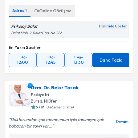
Adres
1
Online Görüşme
Psikoloji Balat
Haritada Göster
Balat Mah. 2. Balat Cad. No:2/2
En Yakın Saatler
11 Ağu
11 Ağu
11 Ağu
Daha Fazla
12:00
12:45
13:30
Uzm. Dr. Bekir Tasalı
Psikiyatri
Bursa
, Nilüfer
5
(
191
Değerlendirme)
Doktorumdan çok memnunum iyiki tanımışım çok
Devamı
babacan bir tavrı var...