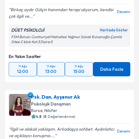
Birkaç aydır Gülçin hanımdan terapi alıyorum, kendisi
Devamı
çok ilgili ve...
DÜET PSİKOLOJİ
Haritada Göster
FSM Bulvarı Cumhuriyet Mahallesi Yağmur Sokak Rızvanoğlu Çamlık
Sitesi C blok Kat:3 Daire:5
En Yakın Saatler
11 Ağu
11 Ağu
11 Ağu
Daha Fazla
12:00
13:00
15:00
Psk. Dan. Ayşenur Ak
Psikolojik Danışman
Bursa
, Nilüfer
4.8
(
8
Değerlendirme)
İlgili ve alakalı yaklaşım. Arkadaşça sohbet. Aydınlatıcı
Devamı
ve açıklayıcı konuşma....