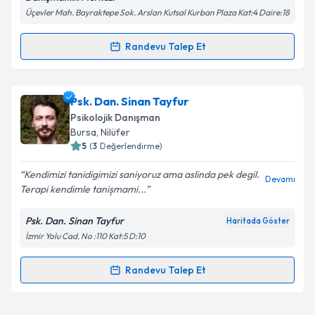
Metni
'ni okudum ve kişisel verilerimin belirtilen
Üçevler Mah. Bayraktepe Sok. Arslan Kutsal Kurban Plaza Kat:4 Daire:18
kapsamda işlenmesini kabul ediyorum.
Randevu Talep Et
Randevu Takvimi Talebi
Takvim Talebini Gönder
Psk. Dan. Neslihan Denizciler
için randevu takvimi
Psk. Dan. Sinan Tayfur
talebi oluşturun. Size bu uzmandan randevu almanız
Psikolojik Danışman
için bir takvim hazırlandığında e-posta ile
Bursa
, Nilüfer
bilgilendireceğiz.
5
(
3
Değerlendirme)
E-posta Adresiniz
Kendimizi tanidigimizi saniyoruz ama aslinda pek degil.
Devamı
Terapi kendimle tanișmami...
Psk. Dan. Sinan Tayfur
Haritada Göster
İzmir Yolu Cad. No :110 Kat:5 D:10
Kişisel verilerimin işlenmesine ilişkin
Aydınlatma
Metni
'ni okudum ve kişisel verilerimin belirtilen
kapsamda işlenmesini kabul ediyorum.
Randevu Talep Et
Randevu Takvimi Talebi
Takvim Talebini Gönder