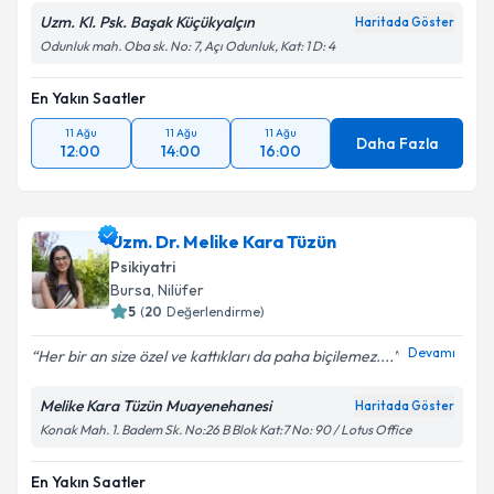
Uzm. Kl. Psk. Başak Küçükyalçın
Haritada Göster
Odunluk mah. Oba sk. No: 7, Açı Odunluk, Kat: 1 D: 4
En Yakın Saatler
11 Ağu
11 Ağu
11 Ağu
Daha Fazla
12:00
14:00
16:00
Uzm. Dr. Melike Kara Tüzün
Psikiyatri
Bursa
, Nilüfer
5
(
20
Değerlendirme)
Devamı
Her bir an size özel ve kattıkları da paha biçilemez....
Melike Kara Tüzün Muayenehanesi
Haritada Göster
Konak Mah. 1. Badem Sk. No:26 B Blok Kat:7 No: 90 / Lotus Office
En Yakın Saatler