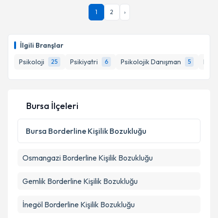
Psk. Dan. Sinan Tayfur
için randevu takvimi talebi
1
2
›
oluşturun. Size bu uzmandan randevu almanız için bir
takvim hazırlandığında e-posta ile bilgilendireceğiz.
E-posta Adresiniz
İlgili Branşlar
Psikoloji
Psikiyatri
Psikolojik Danışman
Klini
25
6
5
Kişisel verilerimin işlenmesine ilişkin
Aydınlatma
Metni
'ni okudum ve kişisel verilerimin belirtilen
Bursa İlçeleri
kapsamda işlenmesini kabul ediyorum.
Bursa
Borderline Kişilik Bozukluğu
Takvim Talebini Gönder
Osmangazi
Borderline Kişilik Bozukluğu
Gemlik
Borderline Kişilik Bozukluğu
İnegöl
Borderline Kişilik Bozukluğu