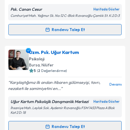
Psk. Canan Cesur
Haritada Göster
Cumhuriyet Mah. Yağmur Sk. No:12 C-Blok Rızvanoğlu Çamlık St. K:2 D:3
Kişisel verilerimin işlenmesine ilişkin
Aydınlatma
Metni
'ni okudum ve kişisel verilerimin belirtilen
kapsamda işlenmesini kabul ediyorum.
Randevu Talep Et
Randevu Takvimi Talebi
Takvim Talebini Gönder
Klinik Psikolog Canan Cesur
için randevu takvimi
Uzm. Psk. Uğur Kartum
talebi oluşturun. Size bu uzmandan randevu almanız
Psikoloji
için bir takvim hazırlandığında e-posta ile
Bursa
, Nilüfer
bilgilendireceğiz.
5
(
2
Değerlendirme)
E-posta Adresiniz
Karşılaştığımız ilk andan itibaren gülümseyişi, tavrı,
Devamı
nezaketi ile samimiyetini en...
Uğur Kartum Psikolojik Danışmanlık Merkezi
Haritada Göster
İhsaniye Mah. Leylak Sok. Aydemir Rızvanoğlu FSM 1453 Plaza A Blok
Kişisel verilerimin işlenmesine ilişkin
Aydınlatma
Kat 2 D: 18
Metni
'ni okudum ve kişisel verilerimin belirtilen
kapsamda işlenmesini kabul ediyorum.
Randevu Talep Et
Randevu Takvimi Talebi