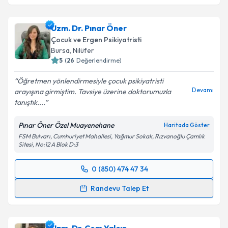
Uzm. Dr. Pınar Öner
Çocuk ve Ergen Psikiyatristi
Bursa
, Nilüfer
5
(
26
Değerlendirme)
Öğretmen yönlendirmesiyle çocuk psikiyatristi
Devamı
arayışına girmiştim. Tavsiye üzerine doktorumuzla
tanıştık....
Pınar Öner Özel Muayenehane
Haritada Göster
FSM Bulvarı, Cumhuriyet Mahallesi, Yağmur Sokak, Rızvanoğlu Çamlık
Sitesi, No:12 A Blok D:3
0 (850) 474 47 34
Randevu Takvimi Talebi
Randevu Talep Et
Uzm. Dr. Pınar Öner
için randevu takvimi talebi
oluşturun. Size bu uzmandan randevu almanız için bir