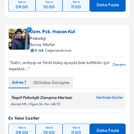
Yarın
Yarın
Yarın
Daha Fazla
09:00
10:00
11:00
Uzm. Psk. Hasan Kul
Psikoloji
Bursa
, Nilüfer
5
(
48
Değerlendirme)
Sabrı, anlayışı ve farklı bakış açısıyla bize kattıkları için
Devamı
teşekkür...
Adres
1
Online Görüşme
Tespit Psikolojik Danışma Merkezi
Haritada Göster
Konak Mh. Olgun Sk. No : 48/10
En Yakın Saatler
Yarın
Yarın
Yarın
Daha Fazla
09:00
10:00
11:00