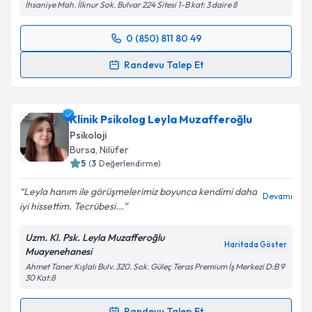
İhsaniye Mah. İlknur Sok. Bulvar 224 Sitesi 1-B kat: 3 daire 8
0 (850) 811 80 49
Randevu Takvimi Talebi
Randevu Talep Et
Klinik Psikolog Ayşegül Sabuncu
için randevu
takvimi talebi oluşturun. Size bu uzmandan randevu
Klinik Psikolog Leyla Muzafferoğlu
almanız için bir takvim hazırlandığında e-posta ile
bilgilendireceğiz.
Psikoloji
Bursa
, Nilüfer
E-posta Adresiniz
5
(
3
Değerlendirme)
Leyla hanım ile görüşmelerimiz boyunca kendimi daha
Devamı
iyi hissettim. Tecrübesi...
Kişisel verilerimin işlenmesine ilişkin
Aydınlatma
Uzm. Kl. Psk. Leyla Muzafferoğlu
Metni
'ni okudum ve kişisel verilerimin belirtilen
Haritada Göster
Muayenehanesi
kapsamda işlenmesini kabul ediyorum.
Ahmet Taner Kışlalı Bulv. 320. Sok. Güleç Teras Premium İş Merkezi D:B 9
30 Kat:8
Takvim Talebini Gönder
Randevu Talep Et