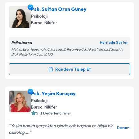
Uzm. Dr. Leman Sucaz
için randevu takvimi talebi
Psk. Sultan Orun Güney
oluşturun. Size bu uzmandan randevu almanız için bir
Psikoloji
takvim hazırlandığında e-posta ile bilgilendireceğiz.
Bursa
, Nilüfer
E-posta Adresiniz
Psikobursa
Haritada Göster
Metro, Esentepe mah. Okul cad, 2. İhsaniye Cd. Aksel Yılmaz 2 Sitesi A
Blok No:2/1 K:4 D:8, 16130
Kişisel verilerimin işlenmesine ilişkin
Aydınlatma
Randevu Talep Et
Metni
'ni okudum ve kişisel verilerimin belirtilen
Randevu Takvimi Talebi
kapsamda işlenmesini kabul ediyorum.
Psk. Sultan Orun Güney
için randevu takvimi talebi
Psk. Yeşim Kuruçay
Takvim Talebini Gönder
oluşturun. Size bu uzmandan randevu almanız için bir
Psikoloji
takvim hazırlandığında e-posta ile bilgilendireceğiz.
Bursa
, Nilüfer
5
(
1
Değerlendirme)
E-posta Adresiniz
Yeşim hanım gerçekten işinde çok başarılı ve bilgili bir
Devamı
psikolog,...