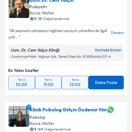
Uzm. Dr. Cem Yalçın
takvim hazırlandığında e-posta ile bilgilendireceğiz.
Psikiyatri
E-posta Adresiniz
Bursa
, Nilüfer
5
(
19
Değerlendirme)
İlk seansım olmasına rağmen sürecin yönetimi ile ilgili
Devamı
çok...
Kişisel verilerimin işlenmesine ilişkin
Aydınlatma
Metni
'ni okudum ve kişisel verilerimin belirtilen
Uzm. Dr. Cem Yalçın Kliniği
Haritada Göster
kapsamda işlenmesini kabul ediyorum.
Cumhuriyet Mah. Yağmur Sok. Temel Sitesi No :10 B BlokKat 2 D :4
En Yakın Saatler
Takvim Talebini Gönder
Yarın
Yarın
Yarın
Daha Fazla
10:00
11:00
12:00
Klinik Psikolog Gülçin Özdemir Yön
Psikoloji
Bursa
, Nilüfer
5
(
69
Değerlendirme)