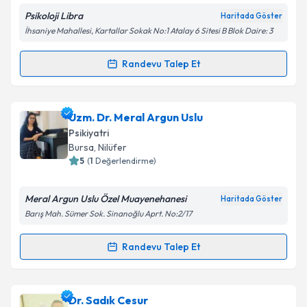
Psikoloji Libra
Haritada Göster
Kişisel verilerimin işlenmesine ilişkin
Aydınlatma
İhsaniye Mahallesi, Kartallar Sokak No:1 Atalay 6 Sitesi B Blok Daire: 3
Metni
'ni okudum ve kişisel verilerimin belirtilen
kapsamda işlenmesini kabul ediyorum.
Randevu Talep Et
Randevu Takvimi Talebi
Takvim Talebini Gönder
Psk. Yeşim Kuruçay
için randevu takvimi talebi
Uzm. Dr. Meral Argun Uslu
oluşturun. Size bu uzmandan randevu almanız için bir
Psikiyatri
takvim hazırlandığında e-posta ile bilgilendireceğiz.
Bursa
, Nilüfer
5
(
1
Değerlendirme)
E-posta Adresiniz
Meral Argun Uslu Özel Muayenehanesi
Haritada Göster
Barış Mah. Sümer Sok. Sinanoğlu Aprt. No:2/17
Kişisel verilerimin işlenmesine ilişkin
Aydınlatma
Randevu Talep Et
Randevu Takvimi Talebi
Metni
'ni okudum ve kişisel verilerimin belirtilen
kapsamda işlenmesini kabul ediyorum.
Uzm. Dr. Meral Argun Uslu
için randevu takvimi
Dr. Sadık Cesur