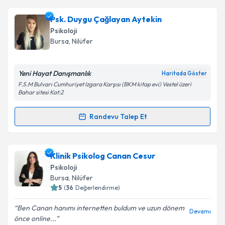
Klinik Psikolog Ruhullah Güney FAAL
için randevu
Psk. Duygu Çağlayan Aytekin
takvimi talebi oluşturun. Size bu uzmandan randevu
Psikoloji
almanız için bir takvim hazırlandığında e-posta ile
Bursa
, Nilüfer
bilgilendireceğiz.
E-posta Adresiniz
Yeni Hayat Danışmanlık
Haritada Göster
F.S.M Bulvarı Cumhuriyet Izgara Karşısı (BKM kitap evi) Vestel üzeri
Bahar sitesi Kat:2
Randevu Talep Et
Kişisel verilerimin işlenmesine ilişkin
Aydınlatma
Randevu Takvimi Talebi
Metni
'ni okudum ve kişisel verilerimin belirtilen
kapsamda işlenmesini kabul ediyorum.
Psk. Duygu Çağlayan Aytekin
için randevu takvimi
Klinik Psikolog Canan Cesur
talebi oluşturun. Size bu uzmandan randevu almanız
Psikoloji
Takvim Talebini Gönder
için bir takvim hazırlandığında e-posta ile
Bursa
, Nilüfer
bilgilendireceğiz.
5
(
36
Değerlendirme)
E-posta Adresiniz
Ben Canan hanımı internetten buldum ve uzun dönem
Devamı
önce online...