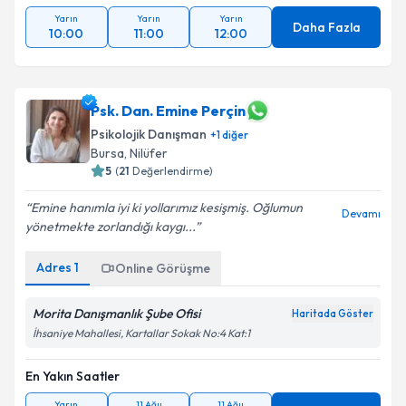
Yarın
Yarın
Yarın
Daha Fazla
10:00
11:00
12:00
Psk. Dan. Emine Perçin
Psikolojik Danışman
+
1
diğer
Bursa
, Nilüfer
5
(
21
Değerlendirme)
Emine hanımla iyi ki yollarımız kesişmiş. Oğlumun
Devamı
yönetmekte zorlandığı kaygı...
Adres
1
Online Görüşme
Morita Danışmanlık Şube Ofisi
Haritada Göster
İhsaniye Mahallesi, Kartallar Sokak No:4 Kat:1
En Yakın Saatler
Yarın
11 Ağu
11 Ağu