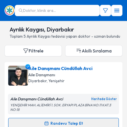
Doktor, klinik ara...
Ayrılık Kaygısı, Diyarbakır
Toplam
5
Ayrılık Kaygısı
tedavisi yapan doktor - uzman bulundu
Filtrele
Akıllı Sıralama
Aile Danışmanı Cündüllah Avci
Aile Danışmanı
Diyarbakır
, Yenişehir
Aile Danışmanı Cündüllah Avci
Haritada Göster
YENİŞEHİR MAH. ALİEMİRİ 1. SOK. ERYAPI PLAZA BİNA NO:11 KAT:3
NO:18
Randevu Talep Et
Randevu Takvimi Talebi