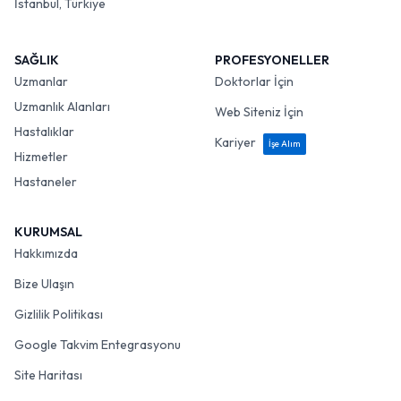
İstanbul, Türkiye
SAĞLIK
PROFESYONELLER
Uzmanlar
Doktorlar İçin
Uzmanlık Alanları
Web Siteniz İçin
Hastalıklar
Kariyer
İşe Alım
Hizmetler
Hastaneler
KURUMSAL
Hakkımızda
Bize Ulaşın
Gizlilik Politikası
Google Takvim Entegrasyonu
Site Haritası