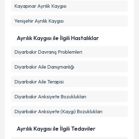
Kayapınar
Metni
Ayrılık Kaygısı
'ni okudum ve kişisel verilerimin belirtilen
kapsamda işlenmesini kabul ediyorum.
Yenişehir
Ayrılık Kaygısı
Takvim Talebini Gönder
Ayrılık Kaygısı ile İlgili Hastalıklar
Diyarbakır Davranış Problemleri
Diyarbakır Aile Danışmanlığı
Diyarbakır Aile Terapisi
Diyarbakır Anksiyete Bozuklukları
Diyarbakır Anksiyete (Kaygı) Bozuklukları
Ayrılık Kaygısı ile İlgili Tedaviler