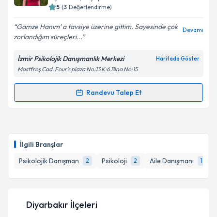
posta ile bilgilendireceğiz.
Takvim Talebini Gönder
5
(
3
Değerlendirme)
E-posta Adresiniz
Gamze Hanım’ a tavsiye üzerine gittim. Sayesinde çok
Devamı
zorlandığım süreçleri...
İzmir Psikolojik Danışmanlık Merkezi
Haritada Göster
Mastfroş Cad. Four's plaza No:13 K:6 Bina No:15
Kişisel verilerimin işlenmesine ilişkin
Aydınlatma
Metni
'ni okudum ve kişisel verilerimin belirtilen
kapsamda işlenmesini kabul ediyorum.
Randevu Talep Et
Randevu Takvimi Talebi
Takvim Talebini Gönder
Psk. Dan. Gamze Çiçek
için randevu takvimi talebi
oluşturun. Size bu uzmandan randevu almanız için bir
İlgili Branşlar
takvim hazırlandığında e-posta ile bilgilendireceğiz.
Psikolojik Danışman
Psikoloji
Aile Danışmanı
2
2
1
E-posta Adresiniz
Diyarbakır İlçeleri
Kişisel verilerimin işlenmesine ilişkin
Aydınlatma