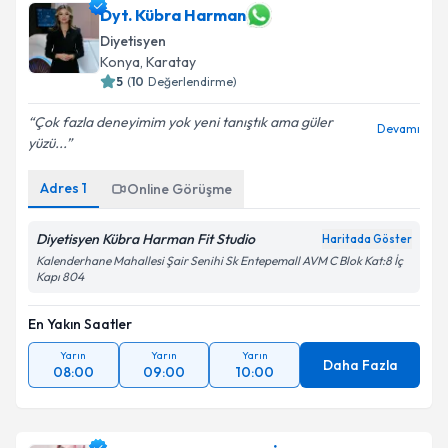
Dyt. Kübra Harman
Diyetisyen
Konya
, Karatay
5
(
10
Değerlendirme)
Çok fazla deneyimim yok yeni tanıştık ama güler
Devamı
yüzü...
Adres
1
Online Görüşme
Diyetisyen Kübra Harman Fit Studio
Haritada Göster
Kalenderhane Mahallesi Şair Senihi Sk Entepemall AVM C Blok Kat:8 İç
Kapı 804
En Yakın Saatler
Yarın
Yarın
Yarın
Daha Fazla
08:00
09:00
10:00