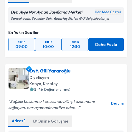
Dyt. Ayşe Nur Ayhan Zayıflama Merkezi
Haritada Göster
Sancak Mah. Sevenler Sok. Yanartaş Sit. No :8/F Selçuklu Konya
En Yakın Saatler
Yarın
Yarın
Yarın
Daha Fazla
09:00
10:00
12:30
Dyt. Gül Yararoğlu
Diyetisyen
Konya
, Karatay
5
(
46
Değerlendirme)
Sağlıklı beslenme konusunda bilinç kazanmamı
Devamı
sağlayan, her aşamada motive eden...
Adres
1
Online Görüşme