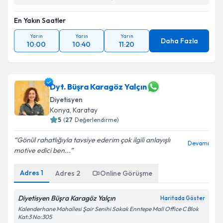
En Yakın Saatler
Yarın
Yarın
Yarın
Daha Fazla
10:00
10:40
11:20
Dyt. Büşra Karagöz Yalçın
Diyetisyen
Konya
, Karatay
5
(
27
Değerlendirme)
Gönül rahatlığıyla tavsiye ederim çok ilgili anlayışlı
Devamı
motive edici ben...
Adres
1
Adres
2
Online Görüşme
Diyetisyen Büşra Karagöz Yalçın
Haritada Göster
Kalenderhane Mahallesi Şair Senihi Sokak Enntepe Mall Office C Blok
Kat:3 No:305