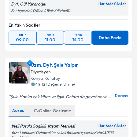
Dyt. Gül Yararoğlu
Haritada Göster
Enntepe Mall Office C Blok K:5 No:511
En Yakın Saatler
Yarın
Yarın
Yarın
Daha Fazla
09:00
11:00
14:00
Uzm. Dyt. Şule Yalpır
Diyetisyen
Konya
, Karatay
4.9
(
21
Değerlendirme)
Devamı
Şule Hanim cok kibar ve ilgili. Ortam da gayet nezih...
Adres
1
Online Görüşme
Yeşil Pusula Sağlıklı Yaşam Merkezi
Haritada Göster
Yazır Mahallesi Öztopraklar sokak Batıkent İş Merkezi No:13/303