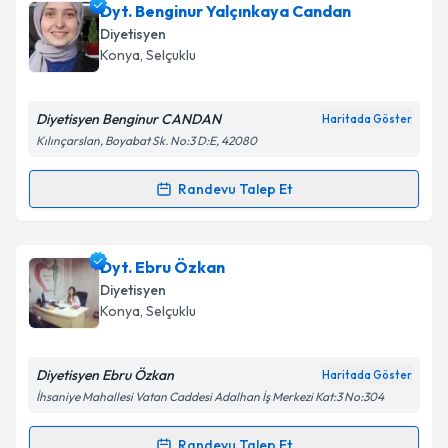
Dyt. Büşra Özdengülsün Telci
için randevu takvimi
Dyt. Benginur Yalçınkaya Candan
talebi oluşturun. Size bu uzmandan randevu almanız
Diyetisyen
için bir takvim hazırlandığında e-posta ile
Konya
, Selçuklu
bilgilendireceğiz.
E-posta Adresiniz
Diyetisyen Benginur CANDAN
Haritada Göster
Kılınçarslan, Boyabat Sk. No:3 D:E, 42080
Randevu Talep Et
Randevu Takvimi Talebi
Kişisel verilerimin işlenmesine ilişkin
Aydınlatma
Metni
'ni okudum ve kişisel verilerimin belirtilen
kapsamda işlenmesini kabul ediyorum.
Dyt. Benginur Yalçınkaya Candan
için randevu
Dyt. Ebru Özkan
takvimi talebi oluşturun. Size bu uzmandan randevu
Diyetisyen
almanız için bir takvim hazırlandığında e-posta ile
Takvim Talebini Gönder
Konya
, Selçuklu
bilgilendireceğiz.
E-posta Adresiniz
Diyetisyen Ebru Özkan
Haritada Göster
İhsaniye Mahallesi Vatan Caddesi Adalhan İş Merkezi Kat:3 No:304
Randevu Talep Et