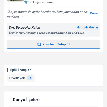
5
(
1
Değerlendirme)
E-posta Adresiniz
Beyza hanım ile aydır beraberiz, liste yazmadan önce
Devamı
mutlaka...
Dyt. Beyza Nur Kotuk
Haritada Göster
Kişisel verilerimin işlenmesine ilişkin
Aydınlatma
Esenler Mah. Horasan Sokak Görgülü Center A Blok K:5 D:26
Metni
'ni okudum ve kişisel verilerimin belirtilen
kapsamda işlenmesini kabul ediyorum.
Randevu Talep Et
Randevu Takvimi Talebi
Takvim Talebini Gönder
Dyt. Beyza Nur Kotuk
için randevu takvimi talebi
oluşturun. Size bu uzmandan randevu almanız için bir
İlgili Branşlar
takvim hazırlandığında e-posta ile bilgilendireceğiz.
Diyetisyen
16
E-posta Adresiniz
Konya İlçeleri
Kişisel verilerimin işlenmesine ilişkin
Aydınlatma