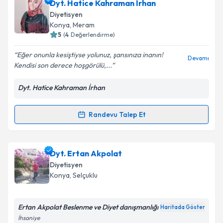
Dyt. Hatice Kahraman İrhan
Diyetisyen
Konya
, Meram
5
(
4
Değerlendirme)
Eğer onunla kesiştiyse yolunuz, şansınıza inanın!
Devamı
Kendisi son derece hoşgörülü,...
Dyt. Hatice Kahraman İrhan
Randevu Talep Et
Randevu Takvimi Talebi
Dyt. Hatice Kahraman İrhan
için randevu takvimi
Dyt. Ertan Akpolat
talebi oluşturun. Size bu uzmandan randevu almanız
Diyetisyen
için bir takvim hazırlandığında e-posta ile
Konya
, Selçuklu
bilgilendireceğiz.
E-posta Adresiniz
Ertan Akpolat Beslenme ve Diyet danışmanlığı
Haritada Göster
İhsaniye