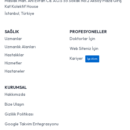
Maslak Mah. Ahi Evran Cd. A.O.S 55 Sokak No:2 Aksoy Plaza Giriş
Kat Kolektif House
İstanbul, Türkiye
SAĞLIK
PROFESYONELLER
Uzmanlar
Doktorlar İçin
Uzmanlık Alanları
Web Siteniz İçin
Hastalıklar
Kariyer
İşe Alım
Hizmetler
Hastaneler
KURUMSAL
Hakkımızda
Bize Ulaşın
Gizlilik Politikası
Google Takvim Entegrasyonu