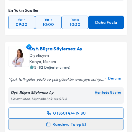
En Yakın Saatler
Yarın
Yarın
Yarın
Daha Fazla
09:30
10:00
10:30
Dyt. Büşra Söylemez Ay
Diyetisyen
Konya
, Meram
5
(
82
Değerlendirme)
Devamı
Çok tatlı güler yüzlü ve çok güzel bir enerjiye sahip...
Dyt. Büşra Söylemez Ay
Haritada Göster
Havzan Mah. Hisardibi Sok. no:6 D:6
0 (850) 474 19 80
Randevu Takvimi Talebi
Randevu Talep Et