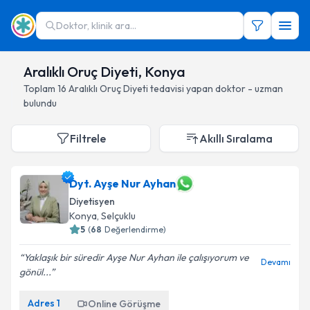
Doktor, klinik ara...
Aralıklı Oruç Diyeti, Konya
Toplam
16
Aralıklı Oruç Diyeti
tedavisi yapan doktor - uzman
bulundu
Filtrele
Akıllı Sıralama
Dyt. Ayşe Nur Ayhan
Diyetisyen
Konya
, Selçuklu
5
(
68
Değerlendirme)
Yaklaşık bir süredir Ayşe Nur Ayhan ile çalışıyorum ve
Devamı
gönül...
Adres
1
Online Görüşme