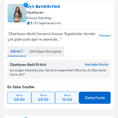
Dyt. Betül Ertürk
Diyetisyen
Konya
, Karatay
5
(
3
Değerlendirme)
Diyetisyen Betül Hocam’a Sonsuz Teşekkürler Kendisi
Devamı
çok güleryüzlü ilgili ve alanında...
Adres
1
Online Görüşme
Diyetisyen Betül Ertürk
Haritada Göster
Karaciğan Mahallesi Şair Senihi Enntepe Mall Office No:3 C Blok Kat:8
Daire: 807
En Yakın Saatler
Yarın
Yarın
Yarın
Daha Fazla
09:00
09:30
10:00