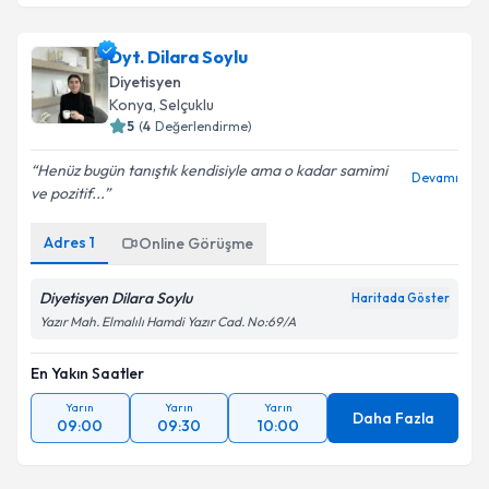
Dyt. Büşra Söylemez Ay
için randevu takvimi talebi
oluşturun. Size bu uzmandan randevu almanız için bir
Dyt. Dilara Soylu
takvim hazırlandığında e-posta ile bilgilendireceğiz.
Diyetisyen
E-posta Adresiniz
Konya
, Selçuklu
5
(
4
Değerlendirme)
Henüz bugün tanıştık kendisiyle ama o kadar samimi
Devamı
ve pozitif...
Kişisel verilerimin işlenmesine ilişkin
Aydınlatma
Metni
'ni okudum ve kişisel verilerimin belirtilen
Adres
1
Online Görüşme
kapsamda işlenmesini kabul ediyorum.
Diyetisyen Dilara Soylu
Haritada Göster
Takvim Talebini Gönder
Yazır Mah. Elmalılı Hamdi Yazır Cad. No:69/A
En Yakın Saatler
Yarın
Yarın
Yarın
Daha Fazla
09:00
09:30
10:00