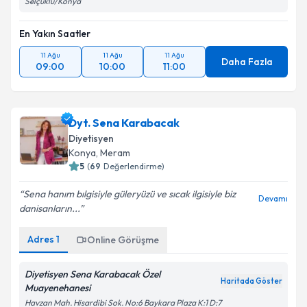
Selçuklu/Konya
En Yakın Saatler
11 Ağu
11 Ağu
11 Ağu
Daha Fazla
09:00
10:00
11:00
Dyt. Sena Karabacak
Diyetisyen
Konya
, Meram
5
(
69
Değerlendirme)
Sena hanım bılgisiyle güleryüzü ve sıcak ilgisiyle biz
Devamı
danisanların...
Adres
1
Online Görüşme
Diyetisyen Sena Karabacak Özel
Haritada Göster
Muayenehanesi
Havzan Mah. Hisardibi Sok. No:6 Baykara Plaza K:1 D:7