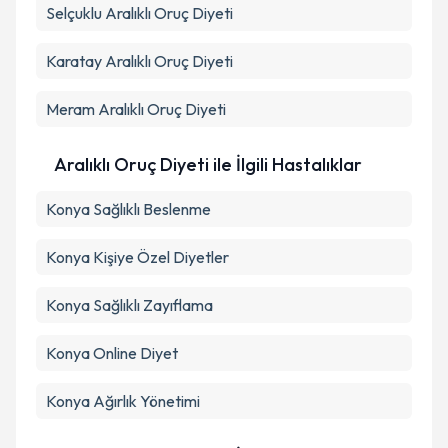
Selçuklu
Metni
Aralıklı Oruç Diyeti
'ni okudum ve kişisel verilerimin belirtilen
kapsamda işlenmesini kabul ediyorum.
Karatay
Aralıklı Oruç Diyeti
Takvim Talebini Gönder
Meram
Aralıklı Oruç Diyeti
Aralıklı Oruç Diyeti ile İlgili Hastalıklar
Konya Sağlıklı Beslenme
Konya Kişiye Özel Diyetler
Konya Sağlıklı Zayıflama
Konya Online Diyet
Konya Ağırlık Yönetimi