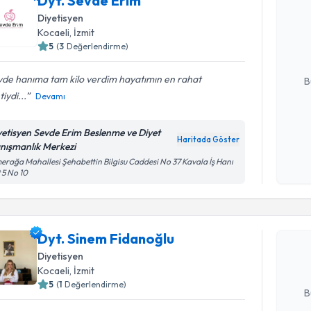
Dyt. Sevde Erim
Dyt. Sevd
Diyetisyen
uzmandan ra
Kocaeli
, İzmit
posta ile bi
5
(
3
Değerlendirme)
E-posta Ad
vde hanıma tam kilo verdim hayatımın en rahat
B
tiydi...
Devamı
Kişisel
yetisyen Sevde Erim Beslenme ve Diyet
Haritada Göster
okudum
nışmanlık Merkezi
işlenm
rağa Mahallesi Şehabettin Bilgisu Caddesi No 37 Kavala İş Hanı
Randevu T
 5 No 10
Dyt. Sine
Size bu uzm
Dyt. Sinem Fidanoğlu
hazırlandığ
Diyetisyen
Kocaeli
, İzmit
E-posta Ad
5
(
1
Değerlendirme)
B