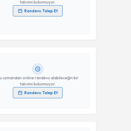
takvimi bulunmuyor.
Randevu Talep Et
 verilerimin işlenmesine ilişkin
Aydınlatma Metni
'ni
 ve kişisel verilerimin belirtilen kapsamda
akvimi Talebi
esini kabul ediyorum.
Takvim Talebini Gönder
a Garipoglu
için randevu takvimi talebi oluşturun.
andan randevu almanız için bir takvim
ında e-posta ile bilgilendireceğiz.
resiniz
u uzmandan online randevu alabileceğin bir
takvimi bulunmuyor.
Randevu Talep Et
 verilerimin işlenmesine ilişkin
Aydınlatma Metni
'ni
 ve kişisel verilerimin belirtilen kapsamda
esini kabul ediyorum.
akvimi Talebi
Takvim Talebini Gönder