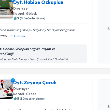
Dyt. Habibe Özkaplan
Dyt. Habi
Size bu uzm
Diyetisyen
hazırlandığ
Kocaeli
, Gölcük
5
(
3
Değerlendirme)
E-posta Ad
B
ibe hanımla yaklaşık buçuk ay bir diyet programı
tttük....
Devamı
Kişisel
t. Habibe Özkaplan Sağlıklı Yaşam ve
okudum
et Kliniği
işlenm
lupınar Mah. Mereşal Fevzi Çakmak Cad. No:66 D:6
Randevu T
Dyt. Zeyn
Dyt. Zeynep Çoruh
bu uzmandan
Diyetisyen
posta ile bi
Kocaeli
, Gebze
5
(
1
Değerlendirme)
E-posta Ad
B