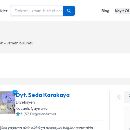
ikler
Blog
Kayıt Ol
or - uzman bulundu
Dyt. Seda Karakaya
Diyetisyen
Kocaeli
, Çayırova
5
(
37
Değerlendirme)
lıklı yaşama dair oldukça açıklayıcı bilgiler sunmakla