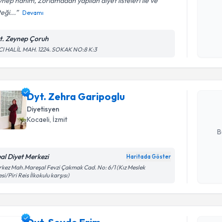
nep hanım, Zorlamadan yapılan diyet listeleri ile ve
eği...
Devamı
Kişisel
okudum
t. Zeynep Çoruh
Randevu T
işlenm
CI HALİL MAH. 1224. SOKAK NO:8 K:3
Dyt. Zehr
Size bu uzm
Dyt. Zehra Garipoglu
hazırlandığ
Diyetisyen
E-posta Ad
Kocaeli
, İzmit
B
eal Diyet Merkezi
Haritada Göster
Kişisel
kez Mah.Mareşal Fevzi Çakmak Cad. No: 6/1 (Kız Meslek
esi/Piri Reis İlkokulu karşısı)
okudum
işlenm
Randevu T