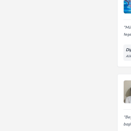
LEFKE AVRUPA UNIVERSITESI
beslenme
OKAN ÜNİVERSİTESİ
Mük
teş
Di
Ali
Bey
başl