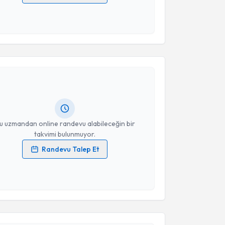
 verilerimin işlenmesine ilişkin
Aydınlatma Metni
'ni
 ve kişisel verilerimin belirtilen kapsamda
esini kabul ediyorum.
akvimi Talebi
Takvim Talebini Gönder
me ACUN
için randevu takvimi talebi oluşturun. Size bu
ndevu almanız için bir takvim hazırlandığında e-
lgilendireceğiz.
resiniz
u uzmandan online randevu alabileceğin bir
takvimi bulunmuyor.
Randevu Talep Et
 verilerimin işlenmesine ilişkin
Aydınlatma Metni
'ni
 ve kişisel verilerimin belirtilen kapsamda
esini kabul ediyorum.
akvimi Talebi
Takvim Talebini Gönder