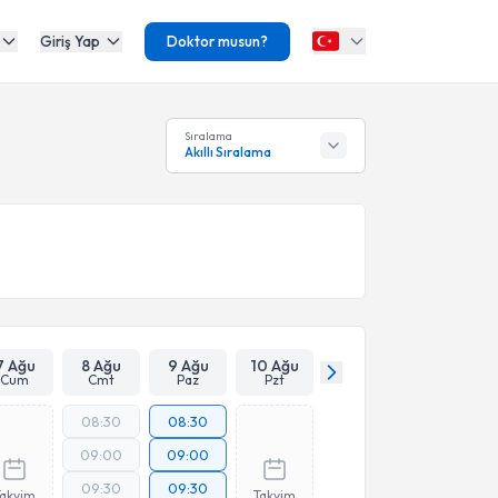
Giriş Yap
Doktor musun?
Sıralama
Akıllı Sıralama
7 Ağu
8 Ağu
9 Ağu
10 Ağu
Cum
Cmt
Paz
Pzt
08:30
08:30
09:00
09:00
09:30
09:30
Takvim
Takvim