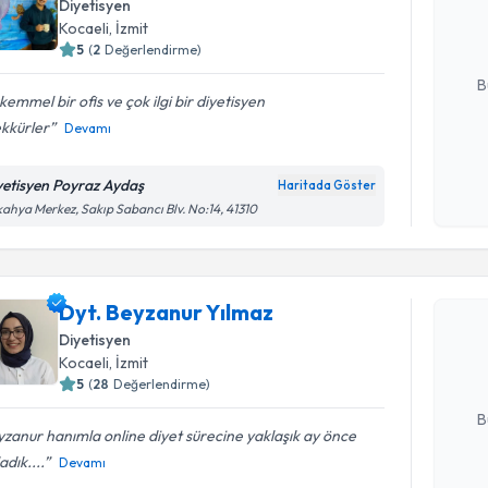
Diyetisyen
posta ile bi
Kocaeli
, İzmit
5
(
2
Değerlendirme)
E-posta Ad
B
emmel bir ofis ve çok ilgi bir diyetisyen
ekkürler
Devamı
Kişisel
okudum
yetisyen Poyraz Aydaş
Haritada Göster
işlenm
kahya Merkez, Sakıp Sabancı Blv. No:14, 41310
Randevu T
Dyt. Beyz
Dyt. Beyzanur Yılmaz
Size bu uzm
Diyetisyen
hazırlandığ
Kocaeli
, İzmit
5
(
28
Değerlendirme)
E-posta Ad
B
zanur hanımla online diyet sürecine yaklaşık ay önce
adık....
Devamı