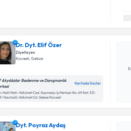
Randevu T
Dr. Dyt. E
uzmandan ra
Dr. Dyt. Elif Özer
posta ile bi
Diyetisyen
Kocaeli
, Gebze
E-posta Ad
B
if Akyıldızlar Beslenme ve Danışmanlık
Haritada Göster
rkezi
Kişisel
ı Halil Mah. Hükümet Cad. Kaymakçı İş Merkezi No: 69 Kat: 3 D:
okudum
 / Hacıhalil, Hükümet Cd. Gebze/Kocaeli
işlenm
Randevu T
Dyt. Poyr
Dyt. Poyraz Aydaş
uzmandan ra