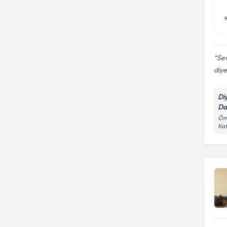
Se
diye
Di
Da
Öme
Kat