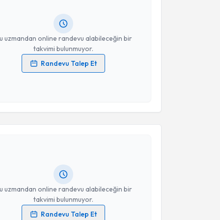
lgilendireceğiz.
resiniz
u uzmandan online randevu alabileceğin bir
takvimi bulunmuyor.
Randevu Talep Et
 verilerimin işlenmesine ilişkin
Aydınlatma Metni
'ni
 ve kişisel verilerimin belirtilen kapsamda
esini kabul ediyorum.
akvimi Talebi
Takvim Talebini Gönder
anur Yılmaz
için randevu takvimi talebi oluşturun.
andan randevu almanız için bir takvim
ında e-posta ile bilgilendireceğiz.
resiniz
u uzmandan online randevu alabileceğin bir
takvimi bulunmuyor.
Randevu Talep Et