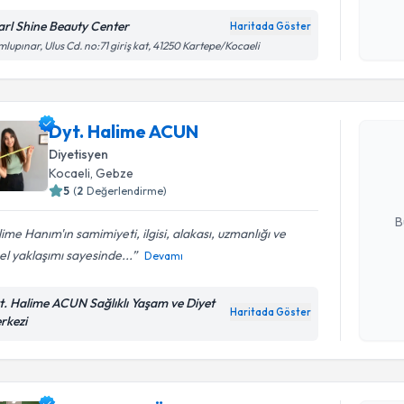
Kişisel
okudum
arl Shine Beauty Center
Haritada Göster
işlenm
lupınar, Ulus Cd. no:71 giriş kat, 41250 Kartepe/Kocaeli
Randevu T
Dyt. Hali
Dyt. Halime ACUN
uzmandan ra
Diyetisyen
posta ile bi
Kocaeli
, Gebze
5
(
2
Değerlendirme)
E-posta Ad
B
ime Hanım'ın samimiyeti, ilgisi, alakası, uzmanlığı ve
sel yaklaşımı sayesinde...
Devamı
Kişisel
t. Halime ACUN Sağlıklı Yaşam ve Diyet
okudum
Haritada Göster
rkezi
işlenm
Randevu T