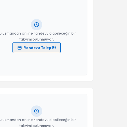
e Erim
için randevu takvimi talebi oluşturun. Size bu
ndevu almanız için bir takvim hazırlandığında e-
lgilendireceğiz.
resiniz
u uzmandan online randevu alabileceğin bir
takvimi bulunmuyor.
Randevu Talep Et
 verilerimin işlenmesine ilişkin
Aydınlatma Metni
'ni
 ve kişisel verilerimin belirtilen kapsamda
esini kabul ediyorum.
akvimi Talebi
Takvim Talebini Gönder
m Fidanoğlu
için randevu takvimi talebi oluşturun.
andan randevu almanız için bir takvim
ında e-posta ile bilgilendireceğiz.
resiniz
u uzmandan online randevu alabileceğin bir
takvimi bulunmuyor.