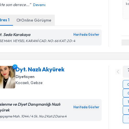
ka
ikte son derece...
Devamı
dres
1
Online Görüşme
t. Seda Karakaya
Haritada Göster
SE MAH. VEYSEL KARANİ CAD. NO: 66 KAT: 2 D: 4
Dyt. Nazlı Akyürek
Diyetisyen
Kocaeli
, Gebze
slenme ve Diyet Danışmanlığı Nazlı
Haritada Göster
yürek
pçeşme Mah. 1044 / 4 Sk. No:2 Kat:2 Daire:4