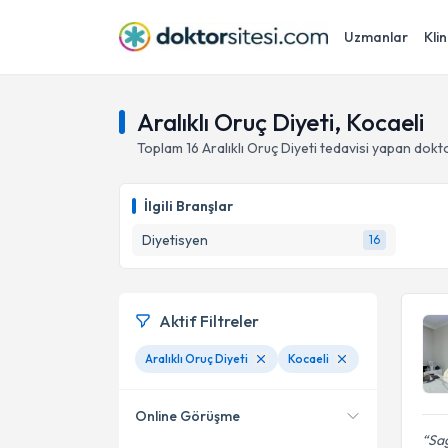
Uzmanlar
Klin
Aralıklı Oruç Diyeti, Kocaeli
Toplam
16
Aralıklı Oruç Diyeti
tedavisi yapan dokt
İlgili Branşlar
Diyetisyen
16
Aktif Filtreler
Aralıklı Oruç Diyeti
Kocaeli
Online Görüşme
Sağ