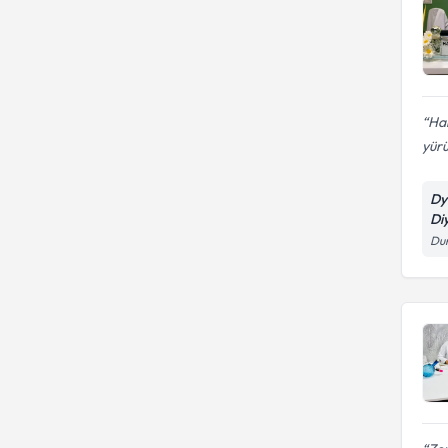
Hab
yürü
Dy
Diy
Dum