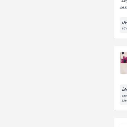
Zey
dest
Dy
HA
İd
Mer
Lis