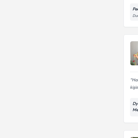
Pe
Dum
Hal
kişi
Dy
Me