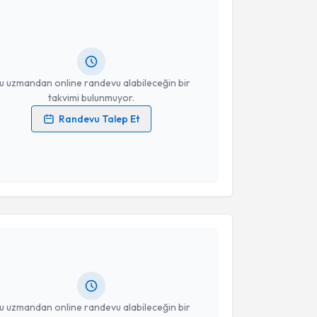
be Özkaplan
için randevu takvimi talebi oluşturun.
andan randevu almanız için bir takvim
ında e-posta ile bilgilendireceğiz.
resiniz
u uzmandan online randevu alabileceğin bir
takvimi bulunmuyor.
Randevu Talep Et
 verilerimin işlenmesine ilişkin
Aydınlatma Metni
'ni
 ve kişisel verilerimin belirtilen kapsamda
esini kabul ediyorum.
akvimi Talebi
Takvim Talebini Gönder
ep Çoruh
için randevu takvimi talebi oluşturun. Size
 randevu almanız için bir takvim hazırlandığında e-
lgilendireceğiz.
resiniz
u uzmandan online randevu alabileceğin bir