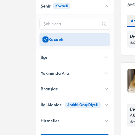
birl
Şehir
Kocaeli
Online danışmanlık sunan
uzmanları göster
A
Sadece
Kocaeli
bölgesinde
uzman ara
Dy
Kocaeli
AK
İlçe
Yakınımda Ara
Branşlar
Konumuma yakın uzmanları
İzmit
göster
Gebze
İlgi Alanları
Aralıklı Oruç Diyeti
Be
Ak
Çayırova
Hizmetler
Ara
Diyetisyen
Gölcük