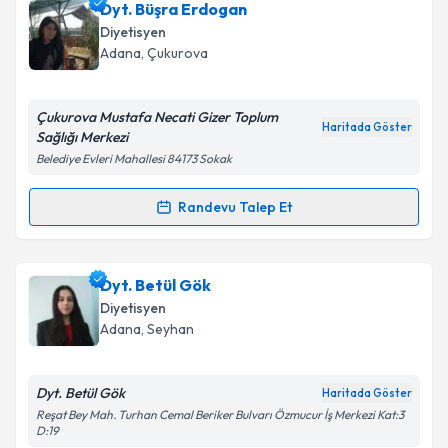
Dyt. Büşra Erdogan
Diyetisyen
Adana
, Çukurova
Çukurova Mustafa Necati Gizer Toplum
Haritada Göster
Sağlığı Merkezi
Belediye Evleri Mahallesi 84173 Sokak
Randevu Talep Et
Randevu Takvimi Talebi
Dyt. Büşra Erdogan
için randevu takvimi talebi
Dyt. Betül Gök
oluşturun. Size bu uzmandan randevu almanız için bir
Diyetisyen
takvim hazırlandığında e-posta ile bilgilendireceğiz.
Adana
, Seyhan
E-posta Adresiniz
Dyt. Betül Gök
Haritada Göster
Reşat Bey Mah. Turhan Cemal Beriker Bulvarı Özmucur İş Merkezi Kat:3
D:19