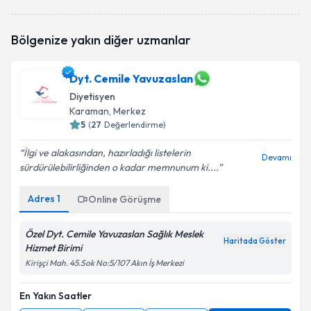
Dyt. Yağmur Özananar
için randevu takvimi talebi
Bölgenize yakın diğer uzmanlar
oluşturun. Size bu uzmandan randevu almanız için bir
takvim hazırlandığında e-posta ile bilgilendireceğiz.
Dyt. Cemile Yavuzaslan
E-posta Adresiniz
Diyetisyen
Karaman
, Merkez
5
(
27
Değerlendirme)
Kişisel verilerimin işlenmesine ilişkin
Aydınlatma
İlgi ve alakasından, hazırladığı listelerin
Devamı
Metni
'ni okudum ve kişisel verilerimin belirtilen
sürdürülebilirliğinden o kadar memnunum ki....
kapsamda işlenmesini kabul ediyorum.
Adres
1
Online Görüşme
Takvim Talebini Gönder
Özel Dyt. Cemile Yavuzaslan Sağlık Meslek
Haritada Göster
Hizmet Birimi
Kirişçi Mah. 45.Sok No:5/107 Akın İş Merkezi
En Yakın Saatler