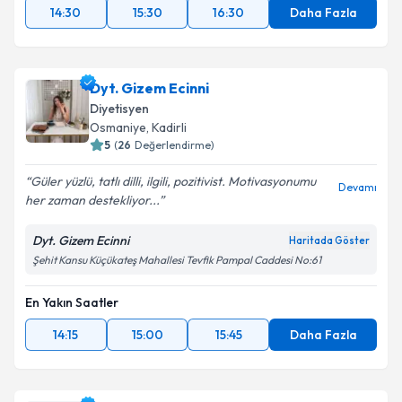
14:30
15:30
16:30
Daha Fazla
Dyt. Gizem Ecinni
Diyetisyen
Osmaniye
, Kadirli
5
(
26
Değerlendirme)
Güler yüzlü, tatlı dilli, ilgili, pozitivist. Motivasyonumu
Devamı
her zaman destekliyor...
Dyt. Gizem Ecinni
Haritada Göster
Şehit Kansu Küçükateş Mahallesi Tevfik Pampal Caddesi No:61
En Yakın Saatler
14:15
15:00
15:45
Daha Fazla