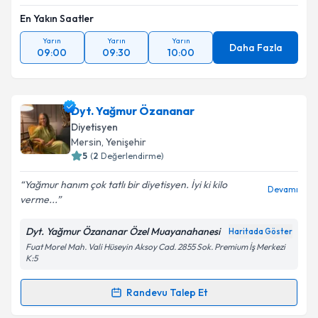
En Yakın Saatler
Yarın
Yarın
Yarın
Daha Fazla
09:00
09:30
10:00
Dyt. Yağmur Özananar
Diyetisyen
Mersin
, Yenişehir
5
(
2
Değerlendirme)
Yağmur hanım çok tatlı bir diyetisyen. İyi ki kilo
Devamı
verme...
Dyt. Yağmur Özananar Özel Muayanahanesi
Haritada Göster
Fuat Morel Mah. Vali Hüseyin Aksoy Cad. 2855 Sok. Premium İş Merkezi
K:5
Randevu Talep Et
Randevu Takvimi Talebi