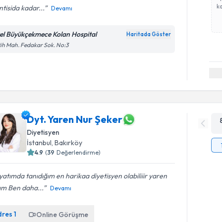
ka
ntisida kadar...
Devamı
el Büyükçekmece Kolan Hospital
Haritada Göster
ih Mah. Fedakar Sok. No:3
Dyt. Yaren Nur Şeker
Diyetisyen
İstanbul
, Bakırköy
4.9
(
39
Değerlendirme)
atımda tanıdığım en harikaa diyetisyen olabiliiir yaren
ım Ben daha...
Devamı
dres
1
Online Görüşme