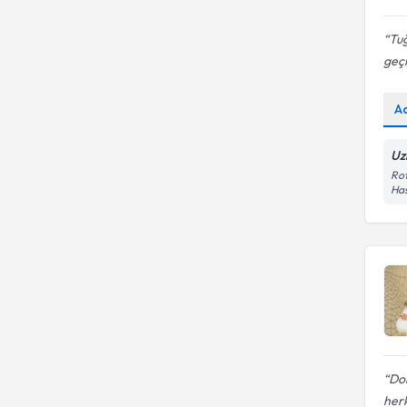
Tuğ
geçi
A
Uz
Rot
Has
Do
herk