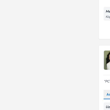
Me
Küç
PC
A
Uz