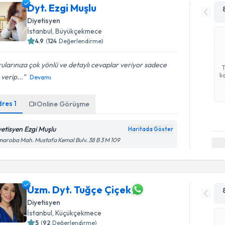
Dyt. Ezgi Muşlu
Diyetisyen
İstanbul
, Büyükçekmece
4.9
(
124
Değerlendirme)
ularınıza çok yönlü ve detaylı cevaplar veriyor sadece
ka
 verip...
Devamı
dres
1
Online Görüşme
yetisyen Ezgi Muşlu
Haritada Göster
aroba Mah. Mustafa Kemal Bulv. 38 B 3 M 109
Uzm. Dyt. Tuğçe Çiçek
Diyetisyen
İstanbul
, Küçükçekmece
5
(
92
Değerlendirme)