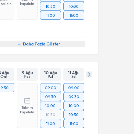
palıdır
kapalıdır
10:30
10:30
11:00
11:00
Daha Fazla Göster
8 Ağu
9 Ağu
10 Ağu
11 Ağu
Cmt
Paz
Pzt
Sal
19:30
09:00
09:00
09:30
09:30
10:00
10:00
Takvim
kapalıdır
10:30
10:30
11:00
11:00