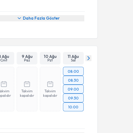
Daha Fazla Göster
8 Ağu
9 Ağu
10 Ağu
11 Ağu
Cmt
Paz
Pzt
Sal
08:00
08:30
09:00
Takvim
Takvim
Takvim
palıdır
kapalıdır
kapalıdır
09:30
10:00