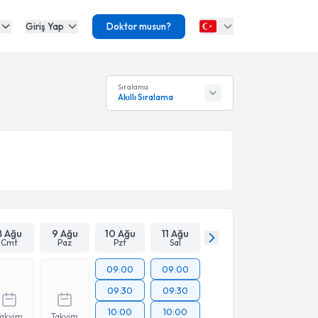
Giriş Yap
Doktor musun?
Sıralama
Akıllı Sıralama
8 Ağu
9 Ağu
10 Ağu
11 Ağu
Cmt
Paz
Pzt
Sal
09:00
09:00
09:30
09:30
10:00
10:00
Takvim
Takvim