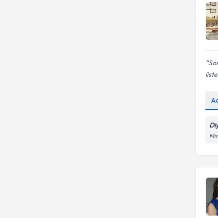
Sor
liste
A
Di
Mim