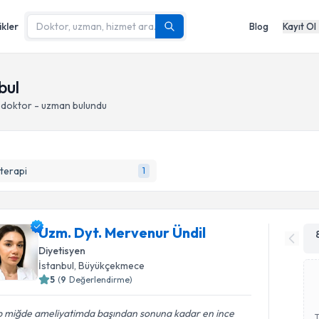
ikler
Blog
Kayıt Ol
bul
 doktor - uzman bulundu
terapi
1
Uzm. Dyt. Mervenur Ündil
Diyetisyen
İstanbul
, Büyükçekmece
5
(
9
Değerlendirme)
p miğde ameliyatimda başından sonuna kadar en ince