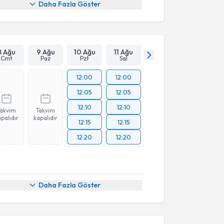
Daha Fazla Göster
8 Ağu
9 Ağu
10 Ağu
11 Ağu
Cmt
Paz
Pzt
Sal
12:00
12:00
12:05
12:05
12:10
12:10
Takvim
Takvim
palıdır
kapalıdır
12:15
12:15
12:20
12:20
Daha Fazla Göster