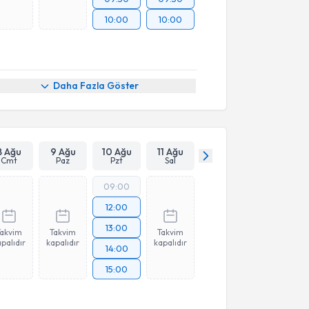
10:00
10:00
Daha Fazla Göster
8 Ağu
9 Ağu
10 Ağu
11 Ağu
Cmt
Paz
Pzt
Sal
09:00
12:00
13:00
Takvim
Takvim
Takvim
palıdır
kapalıdır
kapalıdır
14:00
15:00