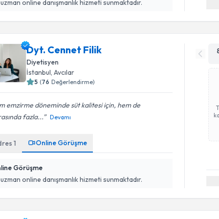
 uzman online danışmanlık hizmeti sunmaktadır.
Dyt. Cennet Filik
Diyetisyen
İstanbul
, Avcılar
5
(
76
Değerlendirme)
m emzirme döneminde süt kalitesi için, hem de
ka
asında fazla...
Devamı
Online Görüşme
dres
1
line Görüşme
 uzman online danışmanlık hizmeti sunmaktadır.