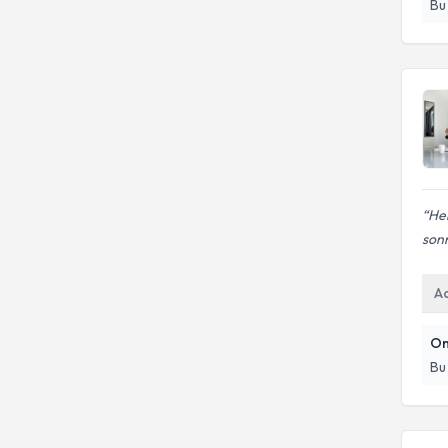
ISTANBUL ÜNIVERSITESI
Bu
ÜNİVERSİTESİ
Ağırlık kontrolü
BIRUNI UNIVERSITESI
Doğu Akdeniz Üniversitesi
He
sonr
A
On
Bu