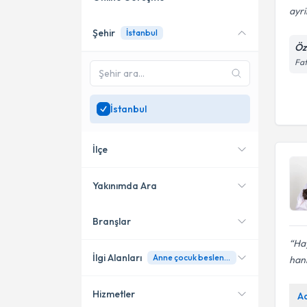
ayri
Şehir
İstanbul
Online danışmanlık sunan
Öz
uzmanları göster
Fat
Sadece
İstanbul
bölgesinde
uzman ara
İstanbul
İlçe
Yakınımda Ara
Branşlar
Konumuma yakın uzmanları
Bakırköy
göster
Hay
Küçükçekmece
İlgi Alanları
Anne çocuk beslenmesi
han
Ataşehir
Hizmetler
A
Diyetisyen