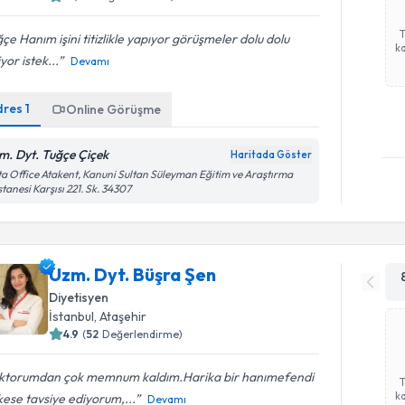
çe Hanım işini titizlikle yapıyor görüşmeler dolu dolu
ka
yor istek...
Devamı
dres
1
Online Görüşme
m. Dyt. Tuğçe Çiçek
Haritada Göster
a Office Atakent, Kanuni Sultan Süleyman Eğitim ve Araştırma
tanesi Karşısı 221. Sk. 34307
Uzm. Dyt. Büşra Şen
Diyetisyen
İstanbul
, Ataşehir
4.9
(
52
Değerlendirme)
ktorumdan çok memnum kaldım.Harika bir hanımefendi
ka
ese tavsiye ediyorum,...
Devamı