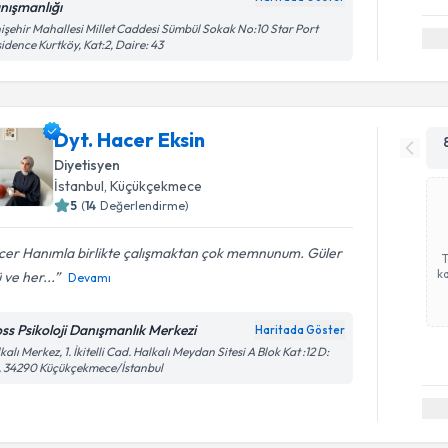
nışmanlığı
işehir Mahallesi Millet Caddesi Sümbül Sokak No:10 Star Port
idence Kurtköy, Kat:2, Daire: 43
Dyt. Hacer Eksin
Diyetisyen
İstanbul
, Küçükçekmece
5
(
14
Değerlendirme)
cer Hanımla birlikte çalışmaktan çok memnunum. Güler
ka
 ve her...
Devamı
ss Psikoloji Danışmanlık Merkezi
Haritada Göster
kalı Merkez, 1. İkitelli Cad. Halkalı Meydan Sitesi A Blok Kat :12 D:
, 34290 Küçükçekmece/İstanbul