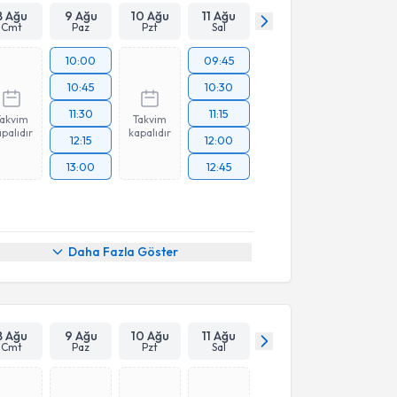
8 Ağu
9 Ağu
10 Ağu
11 Ağu
Cmt
Paz
Pzt
Sal
10:00
09:45
10:45
10:30
11:30
11:15
Takvim
Takvim
palıdır
kapalıdır
12:15
12:00
13:00
12:45
Daha Fazla Göster
8 Ağu
9 Ağu
10 Ağu
11 Ağu
Cmt
Paz
Pzt
Sal