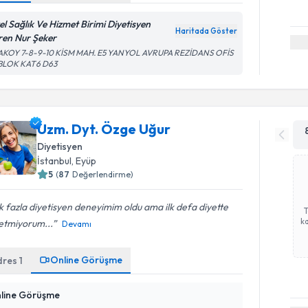
el Sağlık Ve Hizmet Birimi Diyetisyen
Haritada Göster
ren Nur Şeker
AKOY 7-8-9-10 KİSM MAH. E5 YANYOL AVRUPA REZİDANS OFİS
 BLOK KAT6 D63
Uzm. Dyt. Özge Uğur
Diyetisyen
İstanbul
, Eyüp
5
(
87
Değerlendirme)
 fazla diyetisyen deneyimim oldu ama ilk defa diyette
ka
etmiyorum...
Devamı
Online Görüşme
dres
1
line Görüşme