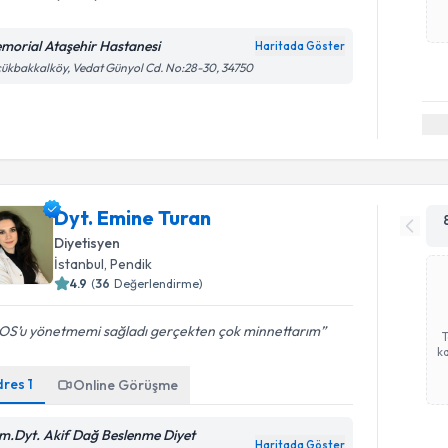
morial Ataşehir Hastanesi
Haritada Göster
ükbakkalköy, Vedat Günyol Cd. No:28-30, 34750
Dyt. Emine Turan
Diyetisyen
İstanbul
, Pendik
4.9
(
36
Değerlendirme)
OS’u yönetmemi sağladı gerçekten çok minnettarım
ka
dres
1
Online Görüşme
m.Dyt. Akif Dağ Beslenme Diyet
Haritada Göster