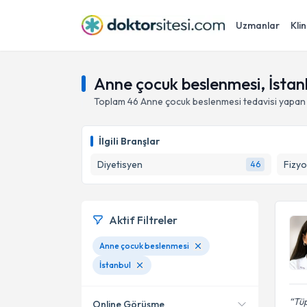
Uzmanlar
Klin
Anne çocuk beslenmesi, İstan
Toplam
46
Anne çocuk beslenmesi
tedavisi yapan
İlgili Branşlar
Diyetisyen
Fizyo
46
Aktif Filtreler
Anne çocuk beslenmesi
İstanbul
Tü
Online Görüşme