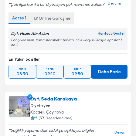
Devamı
Çok ilgili harika bir diyetisyen çok memnun kaldım
Adres
1
Online Görüşme
Dyt. Hezin Abı Aslan
Haritada Göster
Bahçıvan mah. Kazım Karabekir bulvarı. SGK karşısı Feraşin apt. Kat:1
no:2
En Yakın Saatler
Yarın
Yarın
Yarın
Daha Fazla
08:30
09:10
09:50
Dyt. Seda Karakaya
Diyetisyen
Kocaeli
,
Çayırova
5
(
37
Değerlendirme)
Sağlıklı yaşama dair oldukça açıklayıcı bilgiler
Devamı