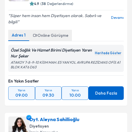
4.9
(
38
Değerlendirme)
Süper hem insan hem Diyetisyen olarak. Sabırlı ve
Devamı
bilgili
Adres
1
Online Görüşme
Özel Sağlık Ve Hizmet Birimi Diyetisyen Yaren
Haritada Göster
Nur Şeker
ATAKOY 7-8-9-10 KİSM MAH. E5 YANYOL AVRUPA REZİDANS OFİS A1
BLOK KAT6 D63
En Yakın Saatler
Yarın
Yarın
Yarın
Daha Fazla
09:00
09:30
10:00
Dyt. Aleyna Sahillioğlu
Diyetisyen