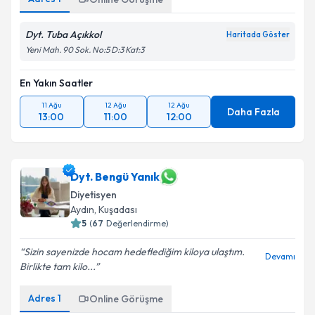
Dyt. Tuba Açıkkol
Haritada Göster
Yeni Mah. 90 Sok. No:5 D:3 Kat:3
En Yakın Saatler
11 Ağu
12 Ağu
12 Ağu
Daha Fazla
13:00
11:00
12:00
Dyt. Bengü Yanık
Diyetisyen
Aydın
,
Kuşadası
5
(
67
Değerlendirme)
Sizin sayenizde hocam hedeflediğim kiloya ulaştım.
Devamı
Birlikte tam kilo...
Adres
1
Online Görüşme