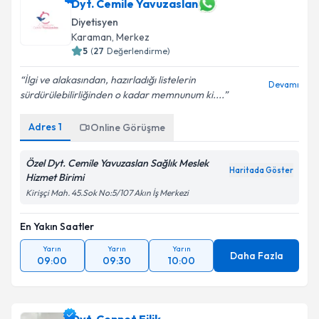
Dyt. Cemile Yavuzaslan
Diyetisyen
Karaman
,
Merkez
5
(
27
Değerlendirme)
İlgi ve alakasından, hazırladığı listelerin
Devamı
sürdürülebilirliğinden o kadar memnunum ki....
Adres
1
Online Görüşme
Özel Dyt. Cemile Yavuzaslan Sağlık Meslek
Haritada Göster
Hizmet Birimi
Kirişçi Mah. 45.Sok No:5/107 Akın İş Merkezi
En Yakın Saatler
Yarın
Yarın
Yarın
Daha Fazla
09:00
09:30
10:00