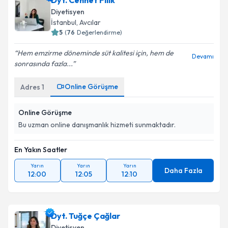
Dyt. Cennet Filik
Diyetisyen
İstanbul
,
Avcılar
5
(
76
Değerlendirme)
Hem emzirme döneminde süt kalitesi için, hem de
Devamı
sonrasında fazla...
Online Görüşme
Adres
1
Online Görüşme
Bu uzman online danışmanlık hizmeti sunmaktadır.
En Yakın Saatler
Yarın
Yarın
Yarın
Daha Fazla
12:00
12:05
12:10
Dyt. Tuğçe Çağlar
Diyetisyen