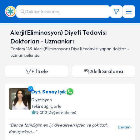
Doktor, klinik ara...
Alerji(Eliminasyon) Diyeti Tedavisi
Doktorları - Uzmanları
Toplam
149
Alerji(Eliminasyon) Diyeti
tedavisi yapan doktor -
uzman bulundu.
Filtrele
Akıllı Sıralama
Dyt. Senay Işık
Diyetisyen
Tekirdağ
,
Çorlu
5
(
310
Değerlendirme)
Bence tanidigim en iyi diyedisyen içten ve çok tatlı.
Devamı
Konuşurken...