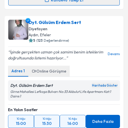
Randevu Talep Et
Dyt. Tuba Aydın
için randevu takvimi talebi oluşturun.
Size bu uzmandan randevu almanız için bir takvim
Dyt. Gülsüm Erdem Sert
hazırlandığında e-posta ile bilgilendireceğiz.
Diyetisyen
E-posta Adresiniz
Aydın
,
Efeler
5
(
123
Değerlendirme)
İşinde gerçekten uzman çok samimi benim isteklerim
Devamı
doğrultusunda listemi hazırlıyor...
Kişisel verilerimin işlenmesine ilişkin
Aydınlatma
Metni
'ni okudum ve kişisel verilerimin belirtilen
Adres
1
Online Görüşme
kapsamda işlenmesini kabul ediyorum.
Dyt. Gülsüm Erdem Sert
Haritada Göster
Takvim Talebini Gönder
Girne Mahallesi Lefkoşa Bulvarı No:33 Akbulut Life Apartmanı Kat:1
Daire:1
En Yakın Saatler
10 Ağu
10 Ağu
10 Ağu
Daha Fazla
15:00
15:30
16:00