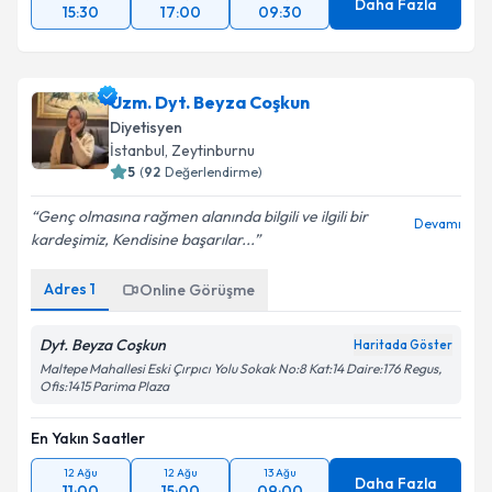
Daha Fazla
15:30
17:00
09:30
Uzm. Dyt. Beyza Coşkun
Diyetisyen
İstanbul
,
Zeytinburnu
5
(
92
Değerlendirme)
Genç olmasına rağmen alanında bilgili ve ilgili bir
Devamı
kardeşimiz, Kendisine başarılar...
Adres
1
Online Görüşme
Dyt. Beyza Coşkun
Haritada Göster
Maltepe Mahallesi Eski Çırpıcı Yolu Sokak No:8 Kat:14 Daire:176 Regus,
Ofis:1415 Parima Plaza
En Yakın Saatler
12 Ağu
12 Ağu
13 Ağu
Daha Fazla
11:00
15:00
09:00