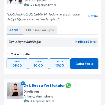
İzmir
,
Karşıyaka
5
(
74
Değerlendirme)
Lipödemin sürdürülebilir bir tedavi ve yaşam tarzı
Devamı
değişikliği gerektirmesi nedeniyle...
Adres
1
Online Görüşme
Dyt. Aleyna Sahillioğlu
Haritada Göster
En Yakın Saatler
Yarın
Yarın
Yarın
Daha Fazla
09:30
10:00
10:30
Dyt. Beyza Yurttakalan
Diyetisyen
Ankara
,
Yenimahalle
5
(
4
Değerlendirme)