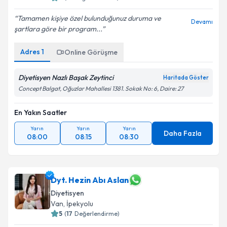
Tamamen kişiye özel bulunduğunuz duruma ve
Devamı
şartlara göre bir program...
Adres
1
Online Görüşme
Diyetisyen Nazlı Başak Zeytinci
Haritada Göster
Concept Balgat, Oğuzlar Mahallesi 1381. Sokak No: 6, Daire: 27
En Yakın Saatler
Yarın
Yarın
Yarın
Daha Fazla
08:00
08:15
08:30
Dyt. Hezin Abı Aslan
Diyetisyen
Van
,
İpekyolu
5
(
17
Değerlendirme)