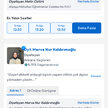
Diyetisyen Metin Öztürk
Haritada Göster
Alipaşa Mahallesi Öğretmenler Caddesi No:11 D:1
En Yakın Saatler
10 Ağu
10 Ağu
10 Ağu
Daha Fazla
12:30
13:20
13:30
Dyt. Merve Nur Kaldırımoğlu
Diyetisyen
Ankara
,
Keçiören
5
(
173
Değerlendirme)
Gayet dikkatli anlayışlı kişinin yaşam stilinin çok dışına
Devamı
çıkmadan çözüm...
Adres
1
Online Görüşme
Diyetisyen Merve Nur Kaldırımoğlu
Haritada Göster
Ayvalı Mah. Gazze Cad. 21/A No:94 Kat:12 Antares Konutları A Blok