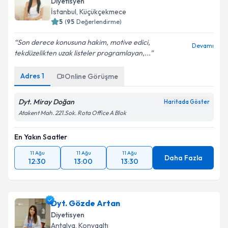
Diyetisyen
İstanbul
,
Küçükçekmece
5
(
95
Değerlendirme)
Son derece konusuna hakim, motive edici,
Devamı
tekdüzelikten uzak listeler programlayan,...
Adres
1
Online Görüşme
Dyt. Miray Doğan
Haritada Göster
Atakent Mah. 221.Sok. Rota Office A Blok
En Yakın Saatler
11 Ağu
11 Ağu
11 Ağu
Daha Fazla
12:30
13:00
13:30
Dyt. Gözde Artan
Diyetisyen
Antalya
,
Konyaaltı