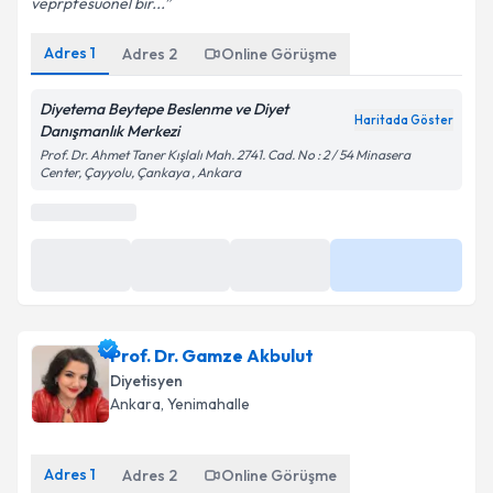
veprpfesuonel bir...
Adres
1
Adres
2
Online Görüşme
Diyetema Beytepe Beslenme ve Diyet
Haritada Göster
Danışmanlık Merkezi
Prof. Dr. Ahmet Taner Kışlalı Mah. 2741. Cad. No : 2 / 54 Minasera
Center, Çayyolu, Çankaya , Ankara
Prof. Dr. Gamze Akbulut
Diyetisyen
Ankara
,
Yenimahalle
Adres
1
Adres
2
Online Görüşme