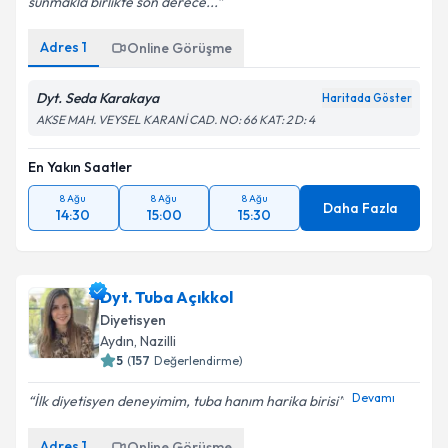
sunmakla birlikte son derece...
Adres
1
Online Görüşme
Dyt. Seda Karakaya
Haritada Göster
AKSE MAH. VEYSEL KARANİ CAD. NO: 66 KAT: 2 D: 4
En Yakın Saatler
8 Ağu
8 Ağu
8 Ağu
Daha Fazla
14:30
15:00
15:30
Dyt. Tuba Açıkkol
Diyetisyen
Aydın
,
Nazilli
5
(
157
Değerlendirme)
Devamı
İlk diyetisyen deneyimim, tuba hanım harika birisi
Adres
1
Online Görüşme