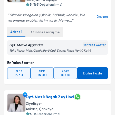
5
(
163
Değerlendirme)
Yıllardır süregelen şişkinlik, halsizlik, kabızlık, kilo
Devamı
verememe problemlerim vardı. Merve...
Adres
1
Online Görüşme
Dyt. Merve Aygündüz
Haritada Göster
Tahıl Pazarı Mah. Çatal Köprü Cad. Deveci Plaza No:40 Kat:4
En Yakın Saatler
Yarın
Yarın
8 Ağu
Daha Fazla
13:30
14:00
10:00
Dyt. Nazlı Başak Zeytinci
Diyetisyen
Ankara
,
Çankaya
5
(
13
Değerlendirme)