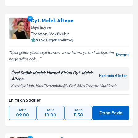
Dyt. Melek Altepe
Diyetisyen
Trabzon
,
Vakfıkebir
5
(
52
Değerlendirme)
Çok güler yüzlü açıklaması ve anlatımı yeterli iletişimini
Devamı
beğendim çok...
Özel Sağlık Meslek Hizmet Birimi Dyt. Melek
Haritada Göster
Altepe
Kemaliye Mah. Hacı Ziya Habiboğlu Cad. 58/A Trabzon Vakfıkebir
En Yakın Saatler
Yarın
Yarın
Yarın
Daha Fazla
09:00
10:00
11:30