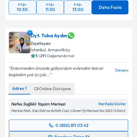
8 Ağu
8 Ağu
8 Ağu
Daha Fazla
10:30
11:30
13:00
Dyt. Tuba Aydın
Diyetisyen
İstanbul
,
Arnavutköy
5
(
291
Değerlendirme)
Evlenmeden öncede gidiyordum evlendim tekrar
Devamı
başladım çok iyi çok...
Adres
1
Online Görüşme
Nefes Sağlıklı Yaşam Merkezi
Haritada Göster
Merkez Mah. Eski Edirne Asfaltı Cad. Cömert İş Merkezi No:1263 /4 Kat:2
0 (850) 811 03 42
Randevu Takvimi Talebi