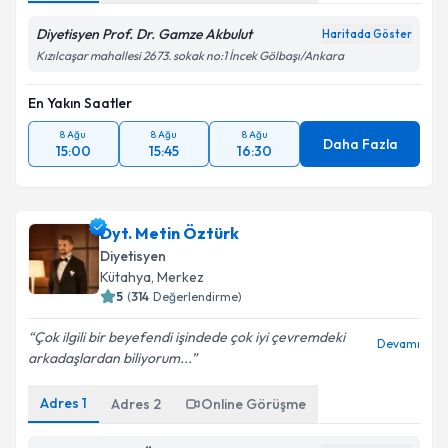
Diyetisyen Prof. Dr. Gamze Akbulut
Haritada Göster
Kızılcaşar mahallesi 2673. sokak no:1 İncek Gölbaşı/Ankara
En Yakın Saatler
8 Ağu
8 Ağu
8 Ağu
Daha Fazla
15:00
15:45
16:30
Dyt. Metin Öztürk
Diyetisyen
Kütahya
,
Merkez
5
(
314
Değerlendirme)
Çok ilgili bir beyefendi işindede çok iyi çevremdeki
Devamı
arkadaşlardan biliyorum...
Adres
1
Adres
2
Online Görüşme