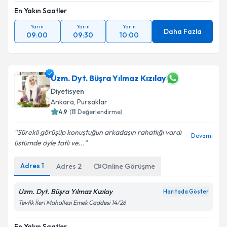
En Yakın Saatler
Yarın
Yarın
Yarın
Daha Fazla
09:00
09:30
10:00
Uzm. Dyt. Büşra Yılmaz Kızılay
Diyetisyen
Ankara
,
Pursaklar
4.9
(
11
Değerlendirme)
Sürekli görüşüp konuştuğun arkadaşın rahatlığı vardı
Devamı
üstümde öyle tatlı ve...
Adres
1
Adres
2
Online Görüşme
Uzm. Dyt. Büşra Yılmaz Kızılay
Haritada Göster
Tevfik İleri Mahallesi Emek Caddesi 14/26
En Yakın Saatler