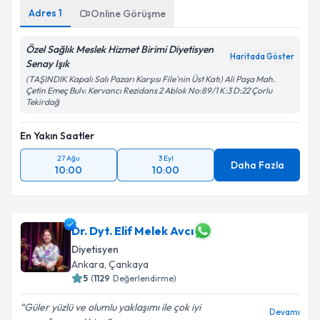
Adres
1
Online Görüşme
Özel Sağlık Meslek Hizmet Birimi Diyetisyen
Haritada Göster
Senay Işık
(TAŞINDIK Kapalı Salı Pazarı Karşısı File'nin Üst Katı) Ali Paşa Mah.
Çetin Emeç Bulv. Kervancı Rezidans 2 Ablok No:89/1 K:3 D:22 Çorlu
Tekirdağ
En Yakın Saatler
27 Ağu
3 Eyl
Daha Fazla
10:00
10:00
Dr. Dyt. Elif Melek Avcı
Diyetisyen
Ankara
,
Çankaya
5
(
1129
Değerlendirme)
Güler yüzlü ve olumlu yaklaşımı ile çok iyi
Devamı