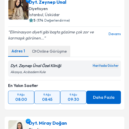
Dyt. Zeynep Ünal
Diyetisyen
İstanbul
,
Üsküdar
5
(
174
Değerlendirme)
Eliminasyon diyeti gibi başta gözüme çok zor ve
Devamı
karmaşık görünen...
Adres
1
Online Görüşme
Dyt. Zeynep Ünal Özel Kliniği
Haritada Göster
Akasya, Acıbadem Kule
En Yakın Saatler
9 Ağu
9 Ağu
9 Ağu
Daha Fazla
08:00
08:45
09:30
Dyt. Miray Doğan