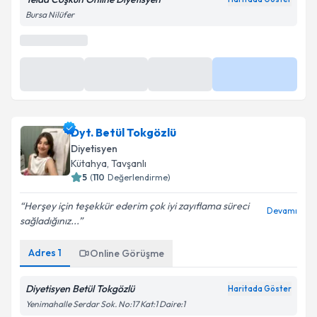
Bursa Nilüfer
Dyt. Betül Tokgözlü
Diyetisyen
Kütahya
,
Tavşanlı
5
(
110
Değerlendirme)
Herşey için teşekkür ederim çok iyi zayıflama süreci
Devamı
sağladığınız...
Adres
1
Online Görüşme
Diyetisyen Betül Tokgözlü
Haritada Göster
Yenimahalle Serdar Sok. No:17 Kat:1 Daire:1