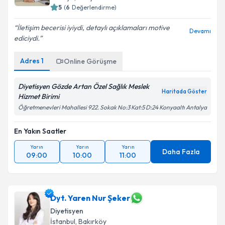
5
(
6
Değerlendirme)
İletişim becerisi iyiydi, detaylı açıklamaları motive
Devamı
ediciydi.
Adres
1
Online Görüşme
Diyetisyen Gözde Artan Özel Sağlık Meslek
Haritada Göster
Hizmet Birimi
Öğretmenevleri Mahallesi 922. Sokak No:3 Kat:5 D:24 Konyaaltı Antalya
En Yakın Saatler
Yarın
Yarın
Yarın
Daha Fazla
09:00
10:00
11:00
Dyt. Yaren Nur Şeker
Diyetisyen
İstanbul
,
Bakırköy