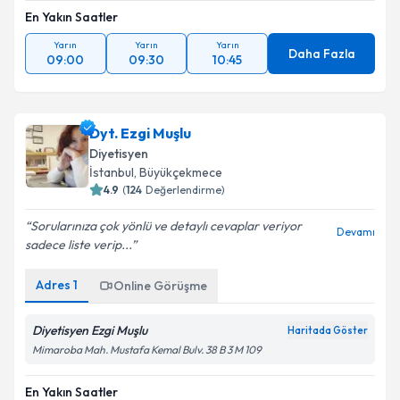
En Yakın Saatler
Yarın
Yarın
Yarın
Daha Fazla
09:00
09:30
10:45
Dyt. Ezgi Muşlu
Diyetisyen
İstanbul
,
Büyükçekmece
4.9
(
124
Değerlendirme)
Sorularınıza çok yönlü ve detaylı cevaplar veriyor
Devamı
sadece liste verip...
Adres
1
Online Görüşme
Diyetisyen Ezgi Muşlu
Haritada Göster
Mimaroba Mah. Mustafa Kemal Bulv. 38 B 3 M 109
En Yakın Saatler