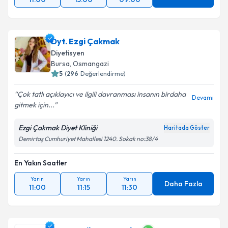
Dyt. Ezgi Çakmak
Diyetisyen
Bursa
,
Osmangazi
5
(
296
Değerlendirme)
Çok tatlı açıklayıcı ve ilgili davranması insanın birdaha
Devamı
gitmek için...
Ezgi Çakmak Diyet Kliniği
Haritada Göster
Demirtaş Cumhuriyet Mahallesi 1240. Sokak no:38/4
En Yakın Saatler
Yarın
Yarın
Yarın
Daha Fazla
11:00
11:15
11:30