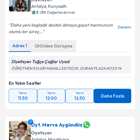
Antalya
,
Konyaaltı
5
(
30
Değerlendirme)
Daha yeni başladık destek almaya gayet memnunum
Devamı
olumlu bir süreç...
Adres
1
Online Görüşme
Diyetisyen Tuğçe Çağlar Uysal
ÖĞRETMEN EVLERİ MAHALLESİ 922 SK. DURAN PLAZA NO3 D 14
En Yakın Saatler
Yarın
Yarın
Yarın
Daha Fazla
11:30
12:00
12:30
Dyt. Merve Aygündüz
Diyetisyen
Antalya
,
Muratpaşa