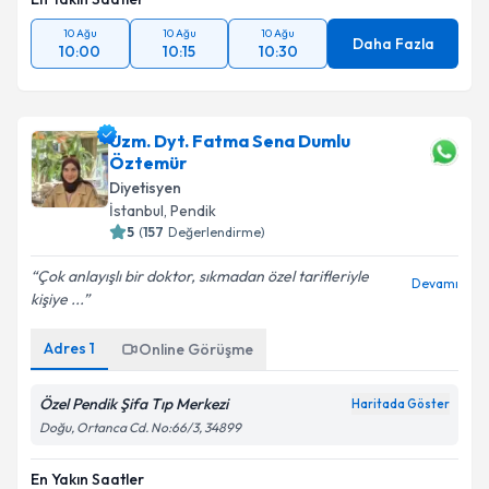
10 Ağu
10 Ağu
10 Ağu
Daha Fazla
10:00
10:15
10:30
Uzm. Dyt. Fatma Sena Dumlu
Öztemür
Diyetisyen
İstanbul
,
Pendik
5
(
157
Değerlendirme)
Çok anlayışlı bir doktor, sıkmadan özel tarifleriyle
Devamı
kişiye ...
Adres
1
Online Görüşme
Özel Pendik Şifa Tıp Merkezi
Haritada Göster
Doğu, Ortanca Cd. No:66/3, 34899
En Yakın Saatler