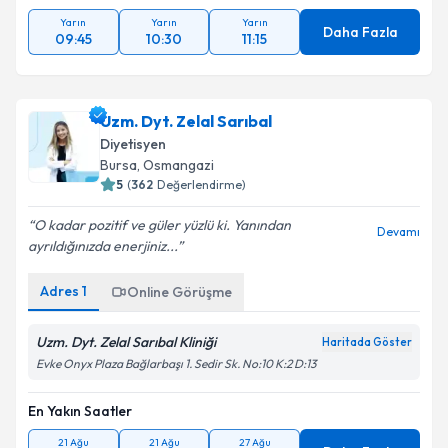
Yarın
Yarın
Yarın
Daha Fazla
09:45
10:30
11:15
Uzm. Dyt. Zelal Sarıbal
Diyetisyen
Bursa
,
Osmangazi
5
(
362
Değerlendirme)
O kadar pozitif ve güler yüzlü ki. Yanından
Devamı
ayrıldığınızda enerjiniz...
Adres
1
Online Görüşme
Uzm. Dyt. Zelal Sarıbal Kliniği
Haritada Göster
Evke Onyx Plaza Bağlarbaşı 1. Sedir Sk. No:10 K:2 D:13
En Yakın Saatler
21 Ağu
21 Ağu
27 Ağu