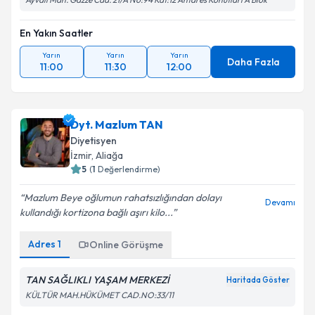
En Yakın Saatler
Yarın
Yarın
Yarın
Daha Fazla
11:00
11:30
12:00
Dyt. Mazlum TAN
Diyetisyen
İzmir
,
Aliağa
5
(
1
Değerlendirme)
Mazlum Beye oğlumun rahatsızlığından dolayı
Devamı
kullandığı kortizona bağlı aşırı kilo...
Adres
1
Online Görüşme
TAN SAĞLIKLI YAŞAM MERKEZİ
Haritada Göster
KÜLTÜR MAH.HÜKÜMET CAD.NO:33/11