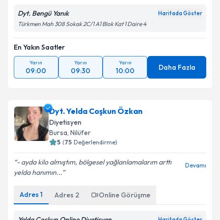
Dyt. Bengü Yanık
Haritada Göster
Türkmen Mah 308 Sokak 2C/1 A1 Blok Kat 1 Daire 4
En Yakın Saatler
Yarın
Yarın
Yarın
Daha Fazla
09:00
09:30
10:00
Dyt. Yelda Coşkun Özkan
Diyetisyen
Bursa
,
Nilüfer
5
(
75
Değerlendirme)
- ayda kilo almıştım, bölgesel yağlanlamalarım arttı
Devamı
yelda hanımın...
Adres
1
Adres
2
Online Görüşme
Yelda Coşkun Online Diyetisyen
Haritada Göster