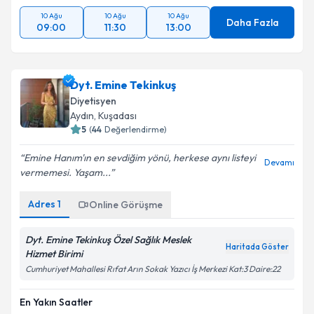
10 Ağu
10 Ağu
10 Ağu
Daha Fazla
09:00
11:30
13:00
Dyt. Emine Tekinkuş
Diyetisyen
Aydın
,
Kuşadası
5
(
44
Değerlendirme)
Emine Hanım'ın en sevdiğim yönü, herkese aynı listeyi
Devamı
vermemesi. Yaşam...
Adres
1
Online Görüşme
Dyt. Emine Tekinkuş Özel Sağlık Meslek
Haritada Göster
Hizmet Birimi
Cumhuriyet Mahallesi Rıfat Arın Sokak Yazıcı İş Merkezi Kat:3 Daire:22
En Yakın Saatler