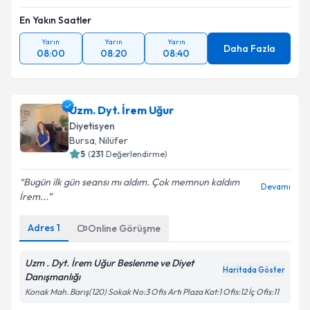
En Yakın Saatler
Yarın
Yarın
Yarın
Daha Fazla
08:00
08:20
08:40
Uzm. Dyt. İrem Uğur
Diyetisyen
Bursa
,
Nilüfer
5
(
231
Değerlendirme)
Bugün ilk gün seansı mı aldım. Çok memnun kaldım
Devamı
İrem...
Adres
1
Online Görüşme
Uzm . Dyt. İrem Uğur Beslenme ve Diyet
Haritada Göster
Danışmanlığı
Konak Mah. Barış(120) Sokak No:3 Ofis Artı Plaza Kat:1 Ofis:12 İç Ofis:11