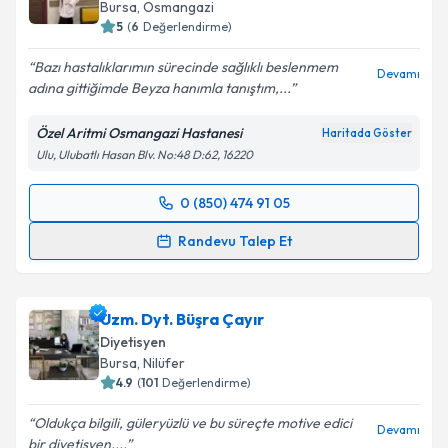
Bursa
, Osmangazi
5
(
6
Değerlendirme)
Bazı hastalıklarımın sürecinde sağlıklı beslenmem
Devamı
adına gittiğimde Beyza hanımla tanıştım,...
Özel Aritmi Osmangazi Hastanesi
Haritada Göster
Ulu, Ulubatlı Hasan Blv. No:48 D:62, 16220
0 (850) 474 91 05
Randevu Takvimi Talebi
Randevu Talep Et
Dyt. Beyza Kamış
için randevu takvimi talebi
oluşturun. Size bu uzmandan randevu almanız için bir
Uzm. Dyt. Büşra Çayır
takvim hazırlandığında e-posta ile bilgilendireceğiz.
Diyetisyen
E-posta Adresiniz
Bursa
, Nilüfer
4.9
(
101
Değerlendirme)
Oldukça bilgili, güleryüzlü ve bu süreçte motive edici
Devamı
bir diyetisyen....