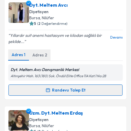
Dyt. Nilüfer Deniz Ünal
için randevu takvimi talebi
Dyt. Meltem Avcı
oluşturun. Size bu uzmandan randevu almanız için bir
Diyetisyen
takvim hazırlandığında e-posta ile bilgilendireceğiz.
Bursa
, Nilüfer
5
(
2
Değerlendirme)
E-posta Adresiniz
Yıllardır suit anemi hastasıyım ve kilodan sağlıklı bir
Devamı
şekilde...
Adres
1
Adres
2
Kişisel verilerimin işlenmesine ilişkin
Aydınlatma
Metni
'ni okudum ve kişisel verilerimin belirtilen
kapsamda işlenmesini kabul ediyorum.
Dyt. Meltem Avcı Danışmanlık Merkezi
Altınşehir Mah. 163 (180) Sok. Öndül Elite Office 11A Kat:1 No:28
Takvim Talebini Gönder
Randevu Talep Et
Randevu Takvimi Talebi
Dyt. Meltem Avcı
için randevu takvimi talebi
Uzm. Dyt. Meltem Erdaş
oluşturun. Size bu uzmandan randevu almanız için bir
Diyetisyen
takvim hazırlandığında e-posta ile bilgilendireceğiz.
Bursa
, Nilüfer