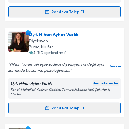
Randevu Talep Et
Randevu Takvimi Talebi
Uzm. Dyt. Asu Kurtuluş
için randevu takvimi talebi
Dyt. Nihan Aykırı Varlık
oluşturun. Size bu uzmandan randevu almanız için bir
Diyetisyen
takvim hazırlandığında e-posta ile bilgilendireceğiz.
Bursa
, Nilüfer
5
(
5
Değerlendirme)
E-posta Adresiniz
Nihan Hanım süreçte sadece diyetisyeniniz değil aynı
Devamı
zamanda beslenme psikoloğunuz...
Dyt. Nihan Aykırı Varlık
Haritada Göster
Kişisel verilerimin işlenmesine ilişkin
Aydınlatma
Konak Mahallesi Yıldırım Caddesi Tomurcuk Sokak No:1 Çakırlar İş
Metni
'ni okudum ve kişisel verilerimin belirtilen
Merkezi
kapsamda işlenmesini kabul ediyorum.
Randevu Talep Et
Randevu Takvimi Talebi
Takvim Talebini Gönder