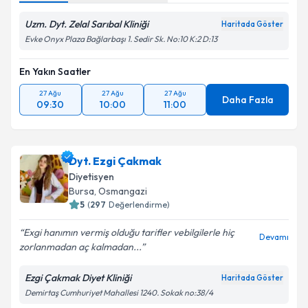
Uzm. Dyt. Zelal Sarıbal Kliniği
Haritada Göster
Evke Onyx Plaza Bağlarbaşı 1. Sedir Sk. No:10 K:2 D:13
En Yakın Saatler
27 Ağu
27 Ağu
27 Ağu
Daha Fazla
09:30
10:00
11:00
Dyt. Ezgi Çakmak
Diyetisyen
Bursa
, Osmangazi
5
(
297
Değerlendirme)
Exgi hanımın vermiş olduğu tarifler vebilgilerle hiç
Devamı
zorlanmadan aç kalmadan...
Ezgi Çakmak Diyet Kliniği
Haritada Göster
Demirtaş Cumhuriyet Mahallesi 1240. Sokak no:38/4