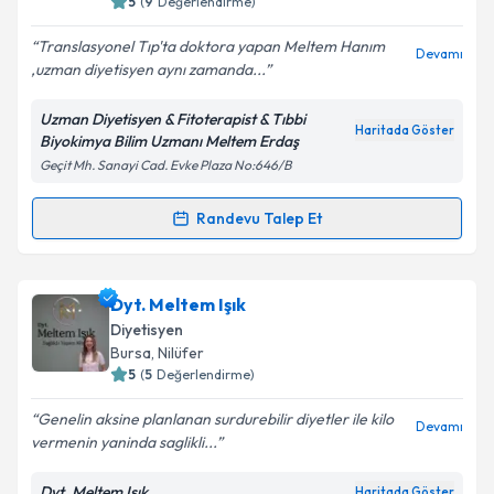
5
(
9
Değerlendirme)
E-posta Adresiniz
Translasyonel Tıp'ta doktora yapan Meltem Hanım
Devamı
,uzman diyetisyen aynı zamanda...
Uzman Diyetisyen & Fitoterapist & Tıbbi
Kişisel verilerimin işlenmesine ilişkin
Aydınlatma
Haritada Göster
Biyokimya Bilim Uzmanı Meltem Erdaş
Metni
'ni okudum ve kişisel verilerimin belirtilen
Geçit Mh. Sanayi Cad. Evke Plaza No:646/B
kapsamda işlenmesini kabul ediyorum.
Randevu Talep Et
Randevu Takvimi Talebi
Takvim Talebini Gönder
Uzm. Dyt. Meltem Erdaş
için randevu takvimi talebi
Dyt. Meltem Işık
oluşturun. Size bu uzmandan randevu almanız için bir
Diyetisyen
takvim hazırlandığında e-posta ile bilgilendireceğiz.
Bursa
, Nilüfer
5
(
5
Değerlendirme)
E-posta Adresiniz
Genelin aksine planlanan surdurebilir diyetler ile kilo
Devamı
vermenin yaninda saglikli...
Dyt. Meltem Işık
Haritada Göster