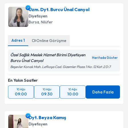
Uzm. Dyt. Burcu Ünal Canyol
Diyetisyen
Bursa
, Nilüfer
Adres
1
Online Görüşme
Özel Sağlık Meslek Hizmet Birimi Diyetisyen
Haritada Göster
Burcu Ünal Canyol
Beşevler Konak Mah. Lefkoşa Cad. Gizemler Plaza 1 No :12 Kat :2 D:7
En Yakın Saatler
10 Ağu
10 Ağu
10 Ağu
Daha Fazla
09:00
09:30
10:00
Dyt. Beyza Kamış
Diyetisyen