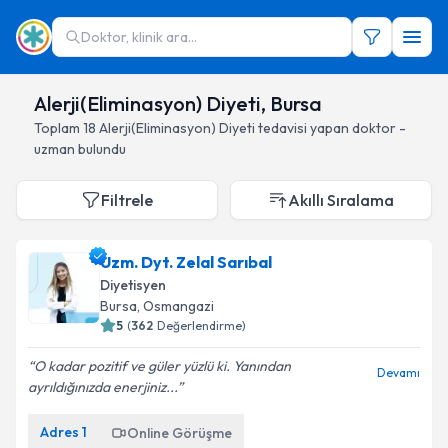
Doktor, klinik ara...
Alerji(Eliminasyon) Diyeti, Bursa
Toplam
18
Alerji(Eliminasyon) Diyeti
tedavisi yapan doktor -
uzman bulundu
Filtrele
Akıllı Sıralama
Uzm. Dyt. Zelal Sarıbal
Diyetisyen
Bursa
, Osmangazi
5
(
362
Değerlendirme)
O kadar pozitif ve güler yüzlü ki. Yanından
Devamı
ayrıldığınızda enerjiniz...
Adres
1
Online Görüşme