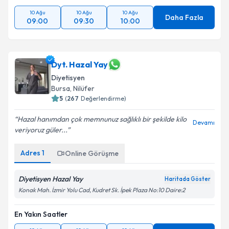
10 Ağu
10 Ağu
10 Ağu
Daha Fazla
09:00
09:30
10:00
Dyt. Hazal Yay
Diyetisyen
Bursa
, Nilüfer
5
(
267
Değerlendirme)
Hazal hanımdan çok memnunuz sağlıklı bir şekilde kilo
Devamı
veriyoruz güler...
Adres
1
Online Görüşme
Diyetisyen Hazal Yay
Haritada Göster
Konak Mah. İzmir Yolu Cad, Kudret Sk. İpek Plaza No:10 Daire:2
En Yakın Saatler