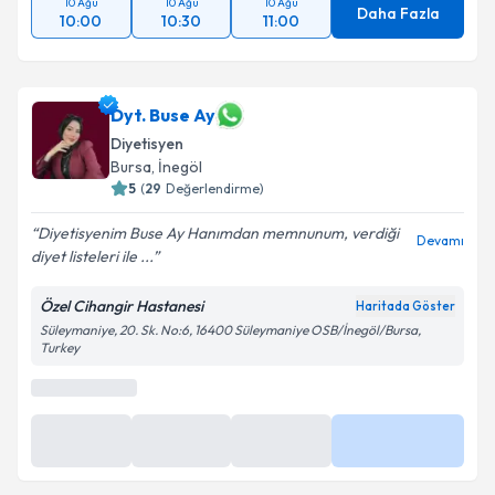
10 Ağu
10 Ağu
10 Ağu
Daha Fazla
10:00
10:30
11:00
Dyt. Buse Ay
Diyetisyen
Bursa
, İnegöl
5
(
29
Değerlendirme)
Diyetisyenim Buse Ay Hanımdan memnunum, verdiği
Devamı
diyet listeleri ile ...
Özel Cihangir Hastanesi
Haritada Göster
Süleymaniye, 20. Sk. No:6, 16400 Süleymaniye OSB/İnegöl/Bursa,
Turkey