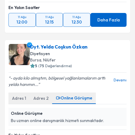
En Yakın Saatler
11 Ağu
11 Ağu
11 Ağu
Daha Fazla
12:00
12:15
12:30
Dyt. Yelda Coşkun Özkan
Diyetisyen
Bursa
, Nilüfer
5
(
75
Değerlendirme)
- ayda kilo almıştım, bölgesel yağlanlamalarım arttı
Devamı
yelda hanımın...
Online Görüşme
Adres
1
Adres
2
Online Görüşme
Bu uzman online danışmanlık hizmeti sunmaktadır.