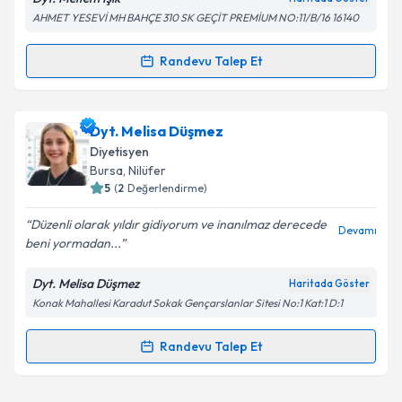
Kişisel verilerimin işlenmesine ilişkin
Aydınlatma
AHMET YESEVİ MH BAHÇE 310 SK GEÇİT PREMİUM NO:11/B/16 16140
Metni
'ni okudum ve kişisel verilerimin belirtilen
kapsamda işlenmesini kabul ediyorum.
Randevu Talep Et
Randevu Takvimi Talebi
Takvim Talebini Gönder
Dyt. Meltem Işık
için randevu takvimi talebi oluşturun.
Dyt. Melisa Düşmez
Size bu uzmandan randevu almanız için bir takvim
Diyetisyen
hazırlandığında e-posta ile bilgilendireceğiz.
Bursa
, Nilüfer
5
(
2
Değerlendirme)
E-posta Adresiniz
Düzenli olarak yıldır gidiyorum ve inanılmaz derecede
Devamı
beni yormadan...
Dyt. Melisa Düşmez
Haritada Göster
Kişisel verilerimin işlenmesine ilişkin
Aydınlatma
Konak Mahallesi Karadut Sokak Gençarslanlar Sitesi No:1 Kat:1 D:1
Metni
'ni okudum ve kişisel verilerimin belirtilen
kapsamda işlenmesini kabul ediyorum.
Randevu Talep Et
Randevu Takvimi Talebi
Takvim Talebini Gönder