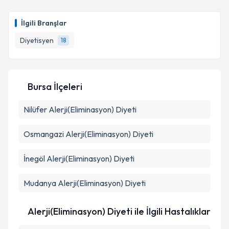
Dyt. Melisa Düşmez
için randevu takvimi talebi
oluşturun. Size bu uzmandan randevu almanız için bir
İlgili Branşlar
takvim hazırlandığında e-posta ile bilgilendireceğiz.
Diyetisyen
18
E-posta Adresiniz
Bursa İlçeleri
Kişisel verilerimin işlenmesine ilişkin
Aydınlatma
Nilüfer
Alerji(Eliminasyon) Diyeti
Metni
'ni okudum ve kişisel verilerimin belirtilen
kapsamda işlenmesini kabul ediyorum.
Osmangazi
Alerji(Eliminasyon) Diyeti
Takvim Talebini Gönder
İnegöl
Alerji(Eliminasyon) Diyeti
Mudanya
Alerji(Eliminasyon) Diyeti
Alerji(Eliminasyon) Diyeti ile İlgili Hastalıklar