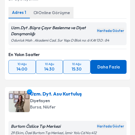
Kişisel verilerimin işlenmesine ilişkin
Aydınlatma
Metni
'ni okudum ve kişisel verilerimin belirtilen
Adres
1
Online Görüşme
kapsamda işlenmesini kabul ediyorum.
Uzm.Dyt .Büşra Çayır Beslenme ve Diyet
Haritada Göster
Takvim Talebini Gönder
Danışmanlığı
Odunluk Mah . Akademi Cad. Sur Yapı D Blok no :6 KAt 13 D : 84
En Yakın Saatler
10 Ağu
10 Ağu
10 Ağu
Daha Fazla
14:00
14:30
15:30
Uzm. Dyt. Asu Kurtuluş
Diyetisyen
Bursa
, Nilüfer
Burtom Özlüce Tıp Merkezi
Haritada Göster
29 Ekim, Özel Burtom Tıp Merkezi, İzmir Yolu Cd No:412