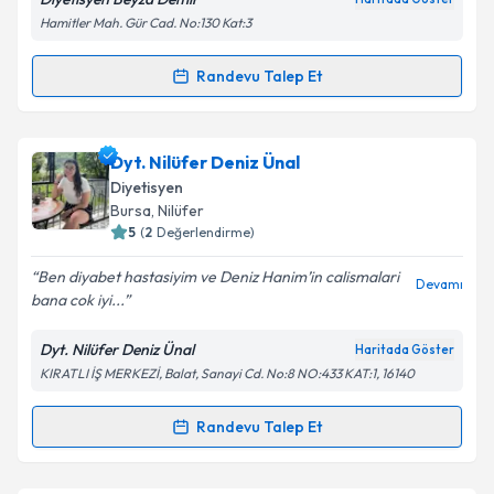
Kişisel verilerimin işlenmesine ilişkin
Aydınlatma
Hamitler Mah. Gür Cad. No:130 Kat:3
Metni
'ni okudum ve kişisel verilerimin belirtilen
kapsamda işlenmesini kabul ediyorum.
Randevu Talep Et
Randevu Takvimi Talebi
Takvim Talebini Gönder
Dyt. Beyza Demir
için randevu takvimi talebi
Dyt. Nilüfer Deniz Ünal
oluşturun. Size bu uzmandan randevu almanız için bir
Diyetisyen
takvim hazırlandığında e-posta ile bilgilendireceğiz.
Bursa
, Nilüfer
5
(
2
Değerlendirme)
E-posta Adresiniz
Ben diyabet hastasiyim ve Deniz Hanim’in calismalari
Devamı
bana cok iyi...
Dyt. Nilüfer Deniz Ünal
Haritada Göster
Kişisel verilerimin işlenmesine ilişkin
Aydınlatma
KIRATLI İŞ MERKEZİ, Balat, Sanayi Cd. No:8 NO:433 KAT:1, 16140
Metni
'ni okudum ve kişisel verilerimin belirtilen
kapsamda işlenmesini kabul ediyorum.
Randevu Talep Et
Randevu Takvimi Talebi
Takvim Talebini Gönder