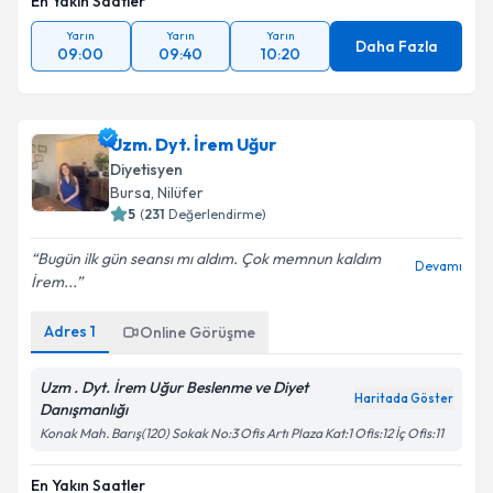
En Yakın Saatler
Yarın
Yarın
Yarın
Daha Fazla
09:00
09:40
10:20
Uzm. Dyt. İrem Uğur
Diyetisyen
Bursa
, Nilüfer
5
(
231
Değerlendirme)
Bugün ilk gün seansı mı aldım. Çok memnun kaldım
Devamı
İrem...
Adres
1
Online Görüşme
Uzm . Dyt. İrem Uğur Beslenme ve Diyet
Haritada Göster
Danışmanlığı
Konak Mah. Barış(120) Sokak No:3 Ofis Artı Plaza Kat:1 Ofis:12 İç Ofis:11
En Yakın Saatler