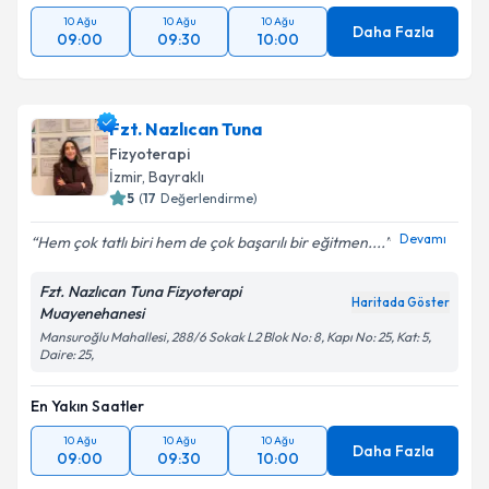
10 Ağu
10 Ağu
10 Ağu
Daha Fazla
09:00
09:30
10:00
Fzt. Nazlıcan Tuna
Fizyoterapi
İzmir
, Bayraklı
5
(
17
Değerlendirme)
Devamı
Hem çok tatlı biri hem de çok başarılı bir eğitmen....
Fzt. Nazlıcan Tuna Fizyoterapi
Haritada Göster
Muayenehanesi
Mansuroğlu Mahallesi, 288/6 Sokak L2 Blok No: 8, Kapı No: 25, Kat: 5,
Daire: 25,
En Yakın Saatler
10 Ağu
10 Ağu
10 Ağu
Daha Fazla
09:00
09:30
10:00