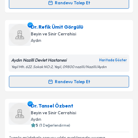
Randevu Talep Et
Randevu Takvimi Talebi
Dr. Metin Akın
için randevu takvimi talebi oluşturun.
Dr. Refik Ümit Görgülü
Size bu uzmandan randevu almanız için bir takvim
Beyin ve Sinir Cerrahisi
hazırlandığında e-posta ile bilgilendireceğiz.
Aydın
E-posta Adresiniz
Aydın Nazilli Devlet Hastanesi
Haritada Göster
Yeşil Mh. 622. Sokak NO:2, Yeşil, 09800 nazilli/Nazilli/Aydın
Kişisel verilerimin işlenmesine ilişkin
Aydınlatma
Randevu Talep Et
Randevu Takvimi Talebi
Metni
'ni okudum ve kişisel verilerimin belirtilen
kapsamda işlenmesini kabul ediyorum.
Dr. Refik Ümit Görgülü
için randevu takvimi talebi
Dr. Tansel Özbent
oluşturun. Size bu uzmandan randevu almanız için bir
Takvim Talebini Gönder
Beyin ve Sinir Cerrahisi
takvim hazırlandığında e-posta ile bilgilendireceğiz.
Aydın
5
(
1
Değerlendirme)
E-posta Adresiniz
yanlış müdahale sonucu yıldır ayaklarında uyuşma