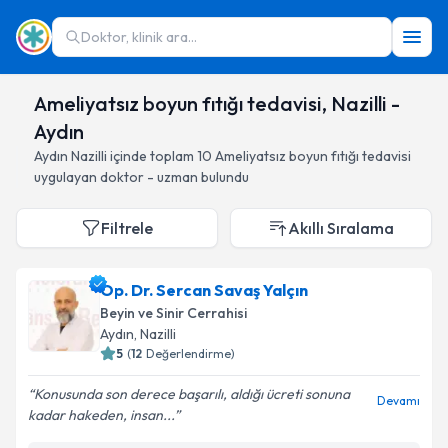
Doktor, klinik ara...
Ameliyatsız boyun fıtığı tedavisi, Nazilli -
Aydın
Aydın
Nazilli
içinde toplam
10
Ameliyatsız boyun fıtığı tedavisi
uygulayan doktor - uzman bulundu
Filtrele
Akıllı Sıralama
Op. Dr. Sercan Savaş Yalçın
Beyin ve Sinir Cerrahisi
Aydın
, Nazilli
5
(
12
Değerlendirme)
Konusunda son derece başarılı, aldığı ücreti sonuna
Devamı
kadar hakeden, insan...