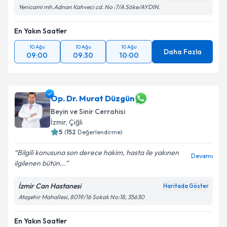
Metni
'ni okudum ve kişisel verilerimin belirtilen
Yenicami mh.Adnan Kahveci cd. No :7/A Söke/AYDIN.
kapsamda işlenmesini kabul ediyorum.
En Yakın Saatler
Takvim Talebini Gönder
10 Ağu
10 Ağu
10 Ağu
Daha Fazla
09:00
09:30
10:00
Op. Dr. Murat Düzgün
Beyin ve Sinir Cerrahisi
İzmir
, Çiğli
5
(
152
Değerlendirme)
Bilgili konusuna son derece hakim, hasta ile yakınen
Devamı
ilgilenen bütün...
İzmir Can Hastanesi
Haritada Göster
Ataşehir Mahallesi, 8019/16 Sokak No:18, 35630
En Yakın Saatler