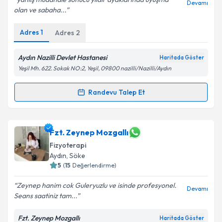
Devamı
olan ve sabaha...
Adres
1
Adres
2
Kişisel verilerimin işlenmesine ilişkin
Aydınlatma
Metni
'ni okudum ve kişisel verilerimin belirtilen
kapsamda işlenmesini kabul ediyorum.
Aydın Nazilli Devlet Hastanesi
Haritada Göster
Yeşil Mh. 622. Sokak NO:2, Yeşil, 09800 nazilli/Nazilli/Aydın
Takvim Talebini Gönder
Randevu Talep Et
Randevu Takvimi Talebi
Dr. Tansel Özbent
için randevu takvimi talebi
Fzt. Zeynep Mozgallı
oluşturun. Size bu uzmandan randevu almanız için bir
Fizyoterapi
takvim hazırlandığında e-posta ile bilgilendireceğiz.
Aydın
, Söke
5
(
15
Değerlendirme)
E-posta Adresiniz
Zeynep hanim cok Guleryuzlu ve isinde profesyonel.
Devamı
Seans saatiniz tam...
Fzt. Zeynep Mozgallı
Kişisel verilerimin işlenmesine ilişkin
Aydınlatma
Haritada Göster