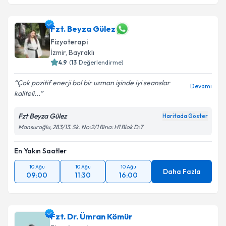
Fzt. Beyza Gülez
Fizyoterapi
İzmir
, Bayraklı
4.9
(
13
Değerlendirme)
Çok pozitif enerji bol bir uzman işinde iyi seanslar
Devamı
kaliteli...
Fzt Beyza Gülez
Haritada Göster
Mansuroğlu, 283/13. Sk. No:2/1 Bina: H1 Blok D:7
En Yakın Saatler
10 Ağu
10 Ağu
10 Ağu
Daha Fazla
09:00
11:30
16:00
Fzt. Dr. Ümran Kömür