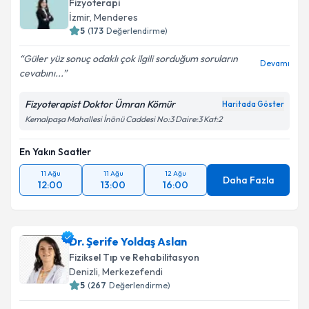
Fizyoterapi
İzmir
, Menderes
5
(
173
Değerlendirme)
Güler yüz sonuç odaklı çok ilgili sorduğum soruların
Devamı
cevabını...
Fizyoterapist Doktor Ümran Kömür
Haritada Göster
Kemalpaşa Mahallesi İnönü Caddesi No:3 Daire:3 Kat:2
En Yakın Saatler
11 Ağu
11 Ağu
12 Ağu
Daha Fazla
12:00
13:00
16:00
Dr. Şerife Yoldaş Aslan
Fiziksel Tıp ve Rehabilitasyon
Denizli
, Merkezefendi
5
(
267
Değerlendirme)