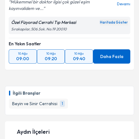
Mükemmel bir doktor ilgisi çok güzel eşim
Devamı
kayınvalidem ve...
Özel Fizyorad Cerrahi Tıp Merkezi
Haritada Göster
Sırakapılar, 506.Sok. No:19 20010
En Yakın Saatler
10 Ağu
10 Ağu
10 Ağu
Daha Fazla
09:00
09:20
09:40
İlgili Branşlar
Beyin ve Sinir Cerrahisi
1
Aydın İlçeleri