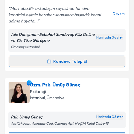
E-posta Adresiniz
Merhaba.Bir arkadaşım sayesinde tanıdım
Devamı
kendisini.eşimle beraber seanslara başladık.kenai
adıma hayata...
Aile Danışmanı Sebahat Sanduvaç Filiz Online
Kişisel verilerimin işlenmesine ilişkin
Aydınlatma
Haritada Göster
ve Yüz Yüze Görüşme
Metni
'ni okudum ve kişisel verilerimin belirtilen
Ümraniye İstanbul
kapsamda işlenmesini kabul ediyorum.
Randevu Talep Et
Randevu Takvimi Talebi
Takvim Talebini Gönder
Aile Danışmanı Sebahat Sanduvaç Filiz
için
Uzm. Psk. Ümüş Güneç
randevu takvimi talebi oluşturun. Size bu uzmandan
Psikoloji
randevu almanız için bir takvim hazırlandığında e-
İstanbul
, Ümraniye
posta ile bilgilendireceğiz.
E-posta Adresiniz
Psk. Ümüş Güneç
Haritada Göster
Atatürk Mah. Alemdar Cad. Okumuş Apt. NoÇ74 Kat:6 Daire:13