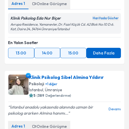
Adres
1
Online Görüşme
Klinik Psikolog Eda Nur Biçer
Haritada Göster
Avrupa Residence, Yamanevler, Dr. Fazıl Küçük Cd. A2 Blok No:10 D:6.
Kat, Daire 24, 34764 Ümraniye/İstanbul
En Yakın Saatler
13:00
14:00
15:00
Daha Fazla
Klinik Psikolog Sibel Almina Yıldırır
Psikoloji
+
1
diğer
İstanbul
, Ümraniye
5
(
389
Değerlendirme)
İstanbul anadolu yakasında alanında uzman bir
Devamı
psikolog ararken Almina hanımı...
Adres
1
Online Görüşme