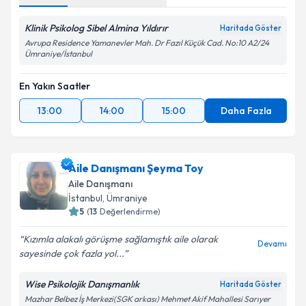
Klinik Psikolog Sibel Almina Yıldırır
Haritada Göster
Avrupa Residence Yamanevler Mah. Dr Fazıl Küçük Cad. No:10 A2/24
Ümraniye/İstanbul
En Yakın Saatler
13:00
14:00
15:00
Daha Fazla
Aile Danışmanı Şeyma Toy
Aile Danışmanı
İstanbul
, Ümraniye
5
(
13
Değerlendirme)
Kızımla alakalı görüşme sağlamıştık aile olarak
Devamı
sayesinde çok fazla yol...
Wise Psikolojik Danışmanlık
Haritada Göster
Mazhar Belbez İş Merkezi(SGK arkası) Mehmet Akif Mahallesi Sarıyer