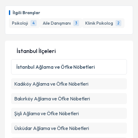
Aile Danışmanı Vildan Ayyüzlü
için randevu takvimi
talebi oluşturun. Size bu uzmandan randevu almanız
İlgili Branşlar
için bir takvim hazırlandığında e-posta ile
bilgilendireceğiz.
Psikoloji
Aile Danışmanı
Klinik Psikolog
4
3
2
E-posta Adresiniz
İstanbul İlçeleri
Kişisel verilerimin işlenmesine ilişkin
Aydınlatma
İstanbul
Ağlama ve Öfke Nöbetleri
Metni
'ni okudum ve kişisel verilerimin belirtilen
kapsamda işlenmesini kabul ediyorum.
Kadıköy
Ağlama ve Öfke Nöbetleri
Takvim Talebini Gönder
Bakırköy
Ağlama ve Öfke Nöbetleri
Şişli
Ağlama ve Öfke Nöbetleri
Üsküdar
Ağlama ve Öfke Nöbetleri