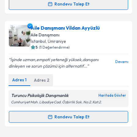
Randevu Talep Et
Randevu Takvimi Talebi
Kişisel verilerimin işlenmesine ilişkin
Aydınlatma
Metni
'ni okudum ve kişisel verilerimin belirtilen
kapsamda işlenmesini kabul ediyorum.
Uzm. Psk. Ümüş Güneç
için randevu takvimi talebi
Aile Danışmanı Vildan Ayyüzlü
oluşturun. Size bu uzmandan randevu almanız için bir
Aile Danışmanı
takvim hazırlandığında e-posta ile bilgilendireceğiz.
Takvim Talebini Gönder
İstanbul
, Ümraniye
5
(
1
Değerlendirme)
E-posta Adresiniz
İşinde uzman,empati yeteneği yüksek,danışanı
Devamı
dinleyen ve sorun çözümü için alternatif...
Adres
1
Adres
2
Kişisel verilerimin işlenmesine ilişkin
Aydınlatma
Metni
'ni okudum ve kişisel verilerimin belirtilen
kapsamda işlenmesini kabul ediyorum.
Turuncu Psikolojik Danışmanlık
Haritada Göster
Cumhuriyet Mah. Libadiye Cad. Özbirlik Sok. No:2. Kat:2.
Takvim Talebini Gönder
Randevu Talep Et
Randevu Takvimi Talebi