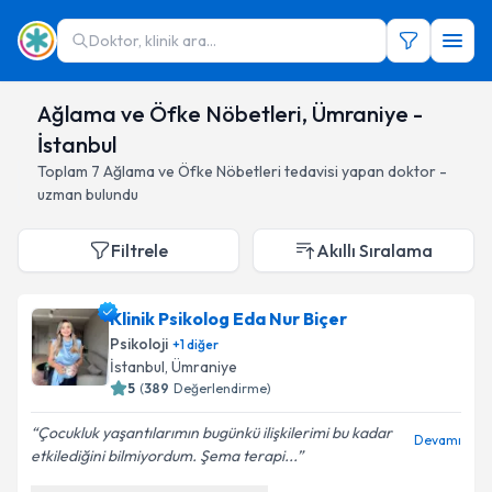
Doktor, klinik ara...
Ağlama ve Öfke Nöbetleri, Ümraniye -
İstanbul
Toplam
7
Ağlama ve Öfke Nöbetleri
tedavisi yapan doktor -
uzman bulundu
Filtrele
Akıllı Sıralama
Klinik Psikolog Eda Nur Biçer
Psikoloji
+
1
diğer
İstanbul
, Ümraniye
5
(
389
Değerlendirme)
Çocukluk yaşantılarımın bugünkü ilişkilerimi bu kadar
Devamı
etkilediğini bilmiyordum. Şema terapi...