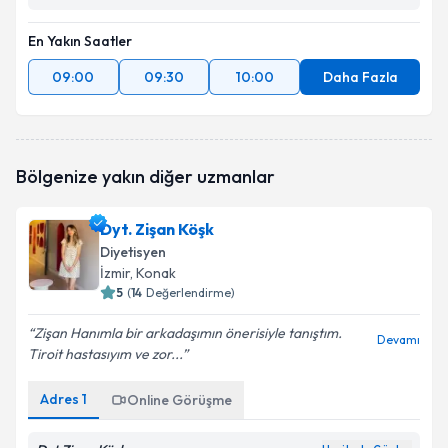
En Yakın Saatler
09:00
09:30
10:00
Daha Fazla
Bölgenize yakın diğer uzmanlar
Dyt. Zişan Köşk
Diyetisyen
İzmir
, Konak
5
(
14
Değerlendirme)
Zişan Hanımla bir arkadaşımın önerisiyle tanıştım.
Devamı
Tiroit hastasıyım ve zor...
Adres
1
Online Görüşme