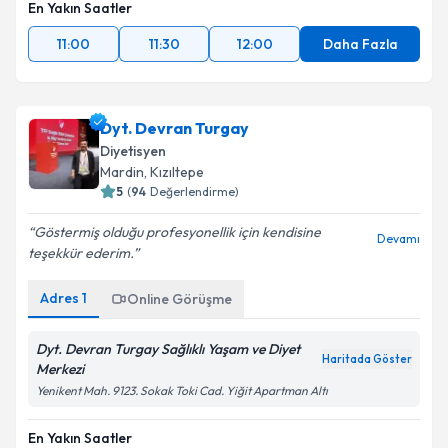
En Yakın Saatler
11:00
11:30
12:00
Daha Fazla
Dyt. Devran Turgay
Diyetisyen
Mardin
, Kızıltepe
5
(
94
Değerlendirme)
Göstermiş olduğu profesyonellik için kendisine
Devamı
teşekkür ederim.
Adres
1
Online Görüşme
Dyt. Devran Turgay Sağlıklı Yaşam ve Diyet
Haritada Göster
Merkezi
Yenikent Mah. 9123. Sokak Toki Cad. Yiğit Apartman Altı
En Yakın Saatler