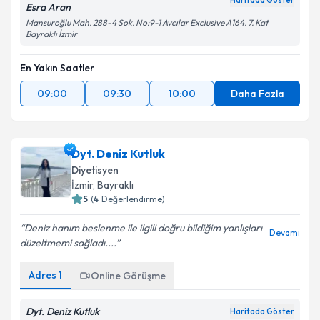
Haritada Göster
Esra Aran
Mansuroğlu Mah. 288-4 Sok. No:9-1 Avcılar Exclusive A164. 7. Kat
Bayraklı İzmir
En Yakın Saatler
09:00
09:30
10:00
Daha Fazla
Dyt. Deniz Kutluk
Diyetisyen
İzmir
, Bayraklı
5
(
4
Değerlendirme)
Deniz hanım beslenme ile ilgili doğru bildiğim yanlışları
Devamı
düzeltmemi sağladı....
Adres
1
Online Görüşme
Dyt. Deniz Kutluk
Haritada Göster