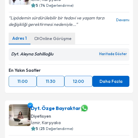
5
(
74
Değerlendirme)
Lipödemin sürdürülebilir bir tedavi ve yaşam tarzı
Devamı
değişikliği gerektirmesi nedeniyle...
Adres
1
Online Görüşme
Dyt. Aleyna Sahillioğlu
Haritada Göster
En Yakın Saatler
11:00
11:30
12:00
Daha Fazla
Dyt. Özge Bayraktar
Diyetisyen
İzmir
, Karşıyaka
5
(
25
Değerlendirme)