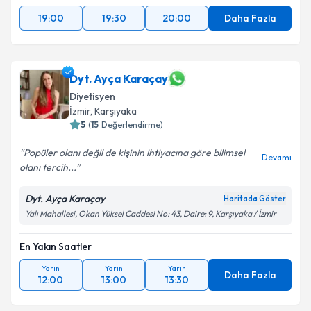
19:00
19:30
20:00
Daha Fazla
Dyt. Ayça Karaçay
Diyetisyen
İzmir
, Karşıyaka
5
(
15
Değerlendirme)
Popüler olanı değil de kişinin ihtiyacına göre bilimsel
Devamı
olanı tercih...
Dyt. Ayça Karaçay
Haritada Göster
Yalı Mahallesi, Okan Yüksel Caddesi No: 43, Daire: 9, Karşıyaka / İzmir
En Yakın Saatler
Yarın
Yarın
Yarın
Daha Fazla
12:00
13:00
13:30