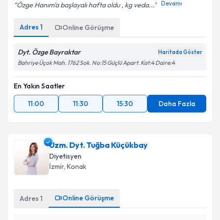
Devamı
Özge Hanım'a başlayalı hafta oldu , kg veda...
Adres
1
Online Görüşme
Dyt. Özge Bayraktar
Haritada Göster
Bahriye Üçok Mah. 1762 Sok. No:15 Güçlü Apart. Kat:4 Daire:4
En Yakın Saatler
11:00
11:30
15:30
Daha Fazla
Uzm. Dyt. Tuğba Küçükbay
Diyetisyen
İzmir
, Konak
Online Görüşme
Adres
1