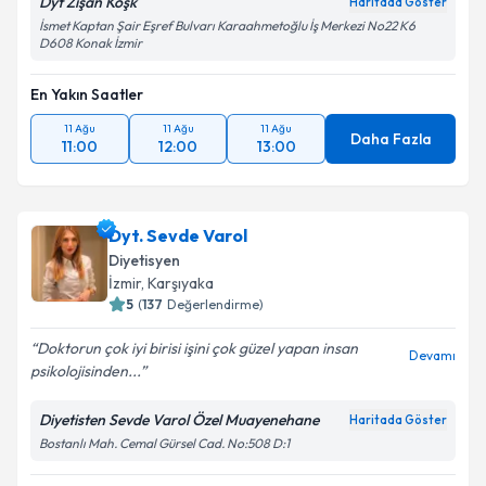
Dyt Zişan Köşk
Haritada Göster
İsmet Kaptan Şair Eşref Bulvarı Karaahmetoğlu İş Merkezi No22 K6
D608 Konak İzmir
En Yakın Saatler
11 Ağu
11 Ağu
11 Ağu
Daha Fazla
11:00
12:00
13:00
Dyt. Sevde Varol
Diyetisyen
İzmir
, Karşıyaka
5
(
137
Değerlendirme)
Doktorun çok iyi birisi işini çok güzel yapan insan
Devamı
psikolojisinden...
Diyetisten Sevde Varol Özel Muayenehane
Haritada Göster
Bostanlı Mah. Cemal Gürsel Cad. No:508 D:1