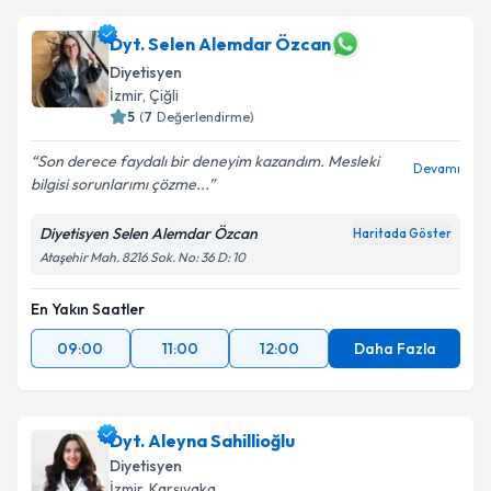
Dyt. Selen Alemdar Özcan
Diyetisyen
İzmir
, Çiğli
5
(
7
Değerlendirme)
Son derece faydalı bir deneyim kazandım. Mesleki
Devamı
bilgisi sorunlarımı çözme...
Diyetisyen Selen Alemdar Özcan
Haritada Göster
Ataşehir Mah. 8216 Sok. No: 36 D: 10
En Yakın Saatler
09:00
11:00
12:00
Daha Fazla
Dyt. Aleyna Sahillioğlu
Diyetisyen
İzmir
, Karşıyaka