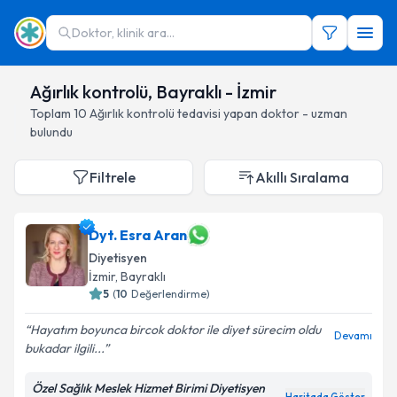
Doktor, klinik ara...
Ağırlık kontrolü, Bayraklı - İzmir
Toplam
10
Ağırlık kontrolü
tedavisi yapan doktor - uzman
bulundu
Filtrele
Akıllı Sıralama
Dyt. Esra Aran
Diyetisyen
İzmir
, Bayraklı
5
(
10
Değerlendirme)
Hayatım boyunca bircok doktor ile diyet sürecim oldu
Devamı
bukadar ilgili...
Özel Sağlık Meslek Hizmet Birimi Diyetisyen