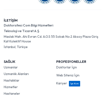
İLETİŞİM
Doktorsitesi Com Bilgi Hizmetleri
Teknoloji ve Ticaret A.Ş.
Maslak Mah. Ahi Evran Cd. A.O.S 55 Sokak No:2 Aksoy Plaza Giriş
Kat Kolektif House
İstanbul, Türkiye
SAĞLIK
PROFESYONELLER
Uzmanlar
Doktorlar İçin
Uzmanlık Alanları
Web Siteniz İçin
Hastalıklar
Kariyer
İşe Alım
Hizmetler
Hastaneler