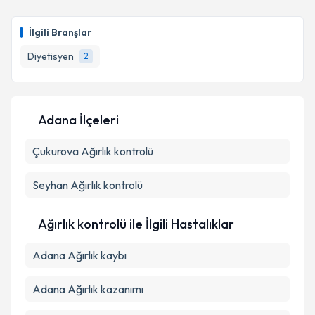
Uzm. Dyt. Sinem Nergizoğlu
için randevu takvimi
talebi oluşturun. Size bu uzmandan randevu almanız
İlgili Branşlar
için bir takvim hazırlandığında e-posta ile
bilgilendireceğiz.
Diyetisyen
2
E-posta Adresiniz
Adana İlçeleri
Çukurova
Kişisel verilerimin işlenmesine ilişkin
Ağırlık kontrolü
Aydınlatma
Metni
'ni okudum ve kişisel verilerimin belirtilen
kapsamda işlenmesini kabul ediyorum.
Seyhan
Ağırlık kontrolü
Takvim Talebini Gönder
Ağırlık kontrolü ile İlgili Hastalıklar
Adana Ağırlık kaybı
Adana Ağırlık kazanımı