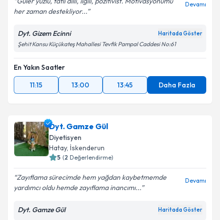
Güler yüzlü, tatlı dilli, ilgili, pozitivist. Motivasyonumu
Devamı
her zaman destekliyor...
Dyt. Gizem Ecinni
Haritada Göster
Kişisel verilerimin işlenmesine ilişkin
Aydınlatma
Şehit Kansu Küçükateş Mahallesi Tevfik Pampal Caddesi No:61
Metni
'ni okudum ve kişisel verilerimin belirtilen
kapsamda işlenmesini kabul ediyorum.
En Yakın Saatler
11:15
13:00
13:45
Daha Fazla
Takvim Talebini Gönder
Dyt. Gamze Gül
Diyetisyen
Hatay
, İskenderun
5
(
2
Değerlendirme)
Zayıflama sürecimde hem yağdan kaybetmemde
Devamı
yardımcı oldu hemde zayıflama inancımı...
Dyt. Gamze Gül
Haritada Göster