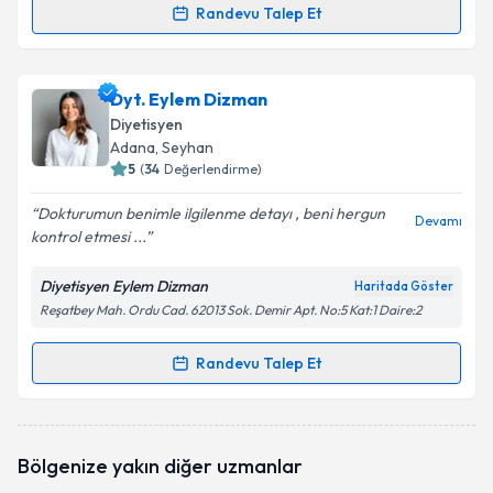
Randevu Talep Et
Randevu Takvimi Talebi
Dyt. Büşra Erdogan
için randevu takvimi talebi
Dyt. Eylem Dizman
oluşturun. Size bu uzmandan randevu almanız için bir
Diyetisyen
takvim hazırlandığında e-posta ile bilgilendireceğiz.
Adana
, Seyhan
5
(
34
Değerlendirme)
E-posta Adresiniz
Dokturumun benimle ilgilenme detayı , beni hergun
Devamı
kontrol etmesi ...
Diyetisyen Eylem Dizman
Haritada Göster
Kişisel verilerimin işlenmesine ilişkin
Aydınlatma
Reşatbey Mah. Ordu Cad. 62013 Sok. Demir Apt. No:5 Kat:1 Daire:2
Metni
'ni okudum ve kişisel verilerimin belirtilen
kapsamda işlenmesini kabul ediyorum.
Randevu Talep Et
Randevu Takvimi Talebi
Takvim Talebini Gönder
Dyt. Eylem Dizman
için randevu takvimi talebi
Bölgenize yakın diğer uzmanlar
oluşturun. Size bu uzmandan randevu almanız için bir
takvim hazırlandığında e-posta ile bilgilendireceğiz.