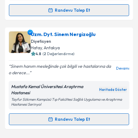
Randevu Talep Et
Randevu Takvimi Talebi
Dyt. Gamze Gül
için randevu takvimi talebi oluşturun.
Uzm. Dyt. Sinem Nergizoğlu
Size bu uzmandan randevu almanız için bir takvim
Diyetisyen
hazırlandığında e-posta ile bilgilendireceğiz.
Hatay
, Antakya
4.8
(
2
Değerlendirme)
E-posta Adresiniz
Sinem hanım mesleğinde çok bilgili ve hastalarına da
Devamı
o derece...
Mustafa Kemal Üniversitesi Araştırma
Kişisel verilerimin işlenmesine ilişkin
Aydınlatma
Haritada Göster
Hastanesi
Metni
'ni okudum ve kişisel verilerimin belirtilen
Tayfur Sökmen Kampüsü Tıp Fakültesi Sağlık Uygulama ve Araştırma
kapsamda işlenmesini kabul ediyorum.
Hastanesi Serinyol
Randevu Talep Et
Takvim Talebini Gönder
Randevu Takvimi Talebi