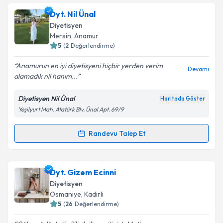
Dyt. Nil Ünal
E-posta Adresiniz
Diyetisyen
Mersin
, Anamur
5
(
2
Değerlendirme)
Anamurun en iyi diyetisyeni hiçbir yerden verim
Kişisel verilerimin işlenmesine ilişkin
Aydınlatma
Devamı
alamadık nil hanım...
Metni
'ni okudum ve kişisel verilerimin belirtilen
kapsamda işlenmesini kabul ediyorum.
Diyetisyen Nil Ünal
Haritada Göster
Yeşilyurt Mah. Atatürk Blv. Ünal Apt. 69/9
Takvim Talebini Gönder
Randevu Talep Et
Randevu Takvimi Talebi
Dyt. Nil Ünal
için randevu takvimi talebi oluşturun.
Dyt. Gizem Ecinni
Size bu uzmandan randevu almanız için bir takvim
Diyetisyen
hazırlandığında e-posta ile bilgilendireceğiz.
Osmaniye
, Kadirli
5
(
26
Değerlendirme)
E-posta Adresiniz