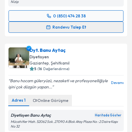
Nizip
0 (850) 474 28 38
Randevu Takvimi Talebi
Randevu Talep Et
Dyt. Ülger Alakuş
için randevu takvimi talebi
oluşturun. Size bu uzmandan randevu almanız için bir
Dyt. Banu Aytaç
takvim hazırlandığında e-posta ile bilgilendireceğiz.
Diyetisyen
E-posta Adresiniz
Gaziantep
, Şehitkamil
5
(
16
Değerlendirme)
Banu hocam güleryüzü, nezaketi ve profesyonelliğiyle
Devamı
işini çok düzgün yapan...
Kişisel verilerimin işlenmesine ilişkin
Aydınlatma
Metni
'ni okudum ve kişisel verilerimin belirtilen
Adres
1
Online Görüşme
kapsamda işlenmesini kabul ediyorum.
Diyetisyen Banu Aytaç
Haritada Göster
Takvim Talebini Gönder
Mücahitler Mah. 52062 Sok. 27090 A Blok Atay Plaza No : 2 Daire Kapı
No 32