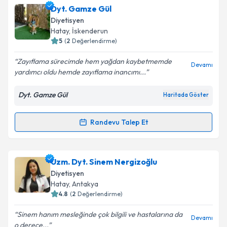
Dyt. Gamze Gül
Diyetisyen
Hatay
, İskenderun
5
(
2
Değerlendirme)
Zayıflama sürecimde hem yağdan kaybetmemde
Devamı
yardımcı oldu hemde zayıflama inancımı...
Dyt. Gamze Gül
Haritada Göster
Randevu Talep Et
Randevu Takvimi Talebi
Dyt. Gamze Gül
için randevu takvimi talebi oluşturun.
Uzm. Dyt. Sinem Nergizoğlu
Size bu uzmandan randevu almanız için bir takvim
Diyetisyen
hazırlandığında e-posta ile bilgilendireceğiz.
Hatay
, Antakya
4.8
(
2
Değerlendirme)
E-posta Adresiniz
Sinem hanım mesleğinde çok bilgili ve hastalarına da
Devamı
o derece...