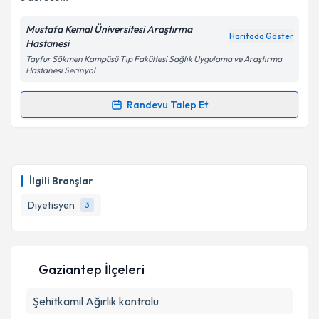
Mustafa Kemal Üniversitesi Araştırma
Kişisel verilerimin işlenmesine ilişkin
Aydınlatma
Haritada Göster
Hastanesi
Metni
'ni okudum ve kişisel verilerimin belirtilen
Tayfur Sökmen Kampüsü Tıp Fakültesi Sağlık Uygulama ve Araştırma
kapsamda işlenmesini kabul ediyorum.
Hastanesi Serinyol
Randevu Talep Et
Takvim Talebini Gönder
Randevu Takvimi Talebi
Uzm. Dyt. Sinem Nergizoğlu
için randevu takvimi
talebi oluşturun. Size bu uzmandan randevu almanız
İlgili Branşlar
için bir takvim hazırlandığında e-posta ile
bilgilendireceğiz.
Diyetisyen
3
E-posta Adresiniz
Gaziantep İlçeleri
Şehitkamil
Kişisel verilerimin işlenmesine ilişkin
Ağırlık kontrolü
Aydınlatma
Metni
'ni okudum ve kişisel verilerimin belirtilen