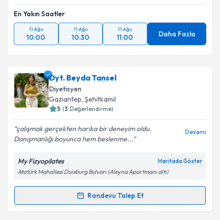
En Yakın Saatler
11 Ağu
11 Ağu
11 Ağu
Daha Fazla
10:00
10:30
11:00
Dyt. Beyda Tansel
Diyetisyen
Gaziantep
, Şehitkamil
5
(
3
Değerlendirme)
çalışmak gerçekten harika bir deneyim oldu.
Devamı
Danışmanlığı boyunca hem beslenme...
My Fizyopilates
Haritada Göster
Atatürk Mahallesi Duisburg Bulvarı (Aleyna Apartmanı altı)
Randevu Talep Et
Randevu Takvimi Talebi