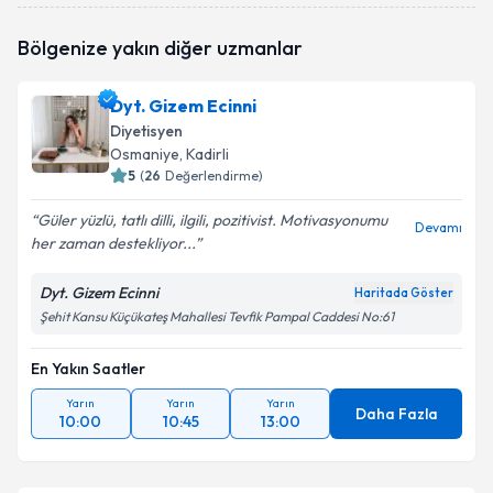
Dyt. Beyda Tansel
için randevu takvimi talebi
Bölgenize yakın diğer uzmanlar
oluşturun. Size bu uzmandan randevu almanız için bir
takvim hazırlandığında e-posta ile bilgilendireceğiz.
Dyt. Gizem Ecinni
E-posta Adresiniz
Diyetisyen
Osmaniye
, Kadirli
5
(
26
Değerlendirme)
Güler yüzlü, tatlı dilli, ilgili, pozitivist. Motivasyonumu
Kişisel verilerimin işlenmesine ilişkin
Aydınlatma
Devamı
her zaman destekliyor...
Metni
'ni okudum ve kişisel verilerimin belirtilen
kapsamda işlenmesini kabul ediyorum.
Dyt. Gizem Ecinni
Haritada Göster
Şehit Kansu Küçükateş Mahallesi Tevfik Pampal Caddesi No:61
Takvim Talebini Gönder
En Yakın Saatler
Yarın
Yarın
Yarın
Daha Fazla
10:00
10:45
13:00