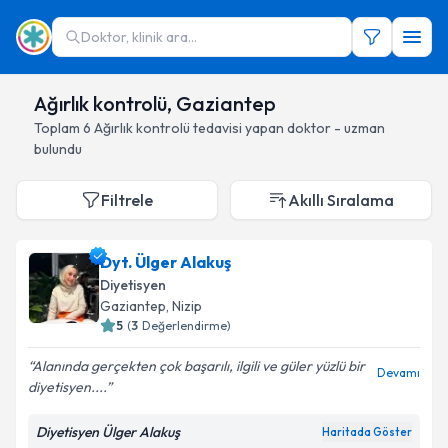
Doktor, klinik ara...
Ağırlık kontrolü, Gaziantep
Toplam
6
Ağırlık kontrolü
tedavisi yapan doktor - uzman
bulundu
Filtrele
Akıllı Sıralama
Dyt. Ülger Alakuş
Diyetisyen
Gaziantep
, Nizip
5
(
3
Değerlendirme)
Alanında gerçekten çok başarılı, ilgili ve güler yüzlü bir
Devamı
diyetisyen....
Diyetisyen Ülger Alakuş
Haritada Göster