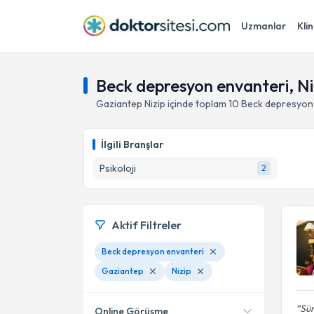
Uzmanlar
Klin
Beck depresyon envanteri, Ni
Gaziantep
Nizip
içinde toplam
10
Beck depresyon
İlgili Branşlar
Psikoloji
2
Aktif Filtreler
Beck depresyon envanteri
Gaziantep
Nizip
Sür
Online Görüşme