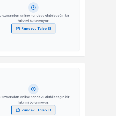
resiniz
u uzmandan online randevu alabileceğin bir
takvimi bulunmuyor.
Randevu Talep Et
 verilerimin işlenmesine ilişkin
Aydınlatma Metni
'ni
 ve kişisel verilerimin belirtilen kapsamda
esini kabul ediyorum.
akvimi Talebi
Takvim Talebini Gönder
i Ögür
için randevu takvimi talebi oluşturun. Size bu
ndevu almanız için bir takvim hazırlandığında e-
lgilendireceğiz.
resiniz
u uzmandan online randevu alabileceğin bir
takvimi bulunmuyor.
Randevu Talep Et
 verilerimin işlenmesine ilişkin
Aydınlatma Metni
'ni