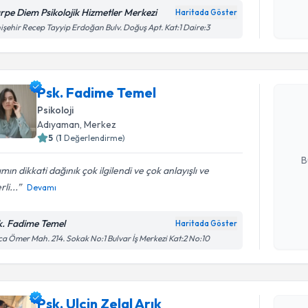
okudum
rpe Diem Psikolojik Hizmetler Merkezi
Haritada Göster
işlenm
işehir Recep Tayyip Erdoğan Bulv. Doğuş Apt. Kat:1 Daire:3
Randevu T
Psk. Fadi
Psk. Fadime Temel
bu uzmandan
Psikoloji
posta ile bi
Adıyaman
, Merkez
5
(
1
Değerlendirme)
E-posta Ad
B
ımın dikkati dağınık çok ilgilendi ve çok anlayışlı ve
li...
Devamı
Kişisel
okudum
k. Fadime Temel
Haritada Göster
işlenm
a Ömer Mah. 214. Sokak No:1 Bulvar İş Merkezi Kat:2 No:10
Randevu T
Psk. Ulçin 
Psk. Ulçin Zelal Arık