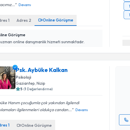
yacımız...
Devamı
Online Görüşme
dres
1
Adres
2
line Görüşme
 uzman online danışmanlık hizmeti sunmaktadır.
Randevu T
Psk. Aybüke Kalkan
Psk. Aybü
Psikoloji
bu uzmandan
Gaziantep
, Nizip
posta ile bi
5
(
1
Değerlendirme)
E-posta Ad
üke Hanım çocuğumla çok yakından ilgilendi
ılamaları ilgilenmeleri oldukça candan...
Devamı
dres
1
Online Görüşme
Kişisel