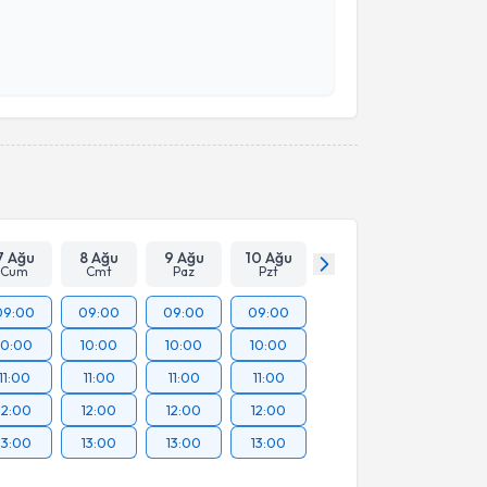
 ve kişisel verilerimin belirtilen kapsamda
esini kabul ediyorum.
Takvim Talebini Gönder
7 Ağu
8 Ağu
9 Ağu
10 Ağu
Cum
Cmt
Paz
Pzt
09:00
09:00
09:00
09:00
10:00
10:00
10:00
10:00
11:00
11:00
11:00
11:00
12:00
12:00
12:00
12:00
13:00
13:00
13:00
13:00