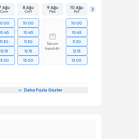
7 Ağu
8 Ağu
9 Ağu
10 Ağu
Cum
Cmt
Paz
Pzt
10:00
10:00
10:00
10:45
10:45
10:45
11:30
11:30
11:30
Takvim
kapalıdır
12:15
12:15
12:15
13:00
13:00
13:00
Daha Fazla Göster
akvimi Talebi
n Seyhan
için randevu takvimi talebi oluşturun. Size bu
ndevu almanız için bir takvim hazırlandığında e-
lgilendireceğiz.