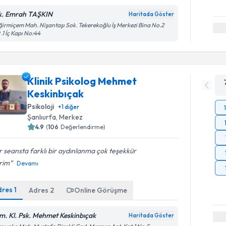
k. Emrah TAŞKIN
Haritada Göster
irmiçem Mah. Nişantaşı Sok. Tekerekoğlu İş Merkezi Bina No.2
 .1 İç Kapı No:44
Klinik Psikolog Mehmet
Keskinbıçak
Psikoloji
+
1
diğer
Şanlıurfa
, Merkez
4.9
(
106
Değerlendirme)
 seansta farklı bir aydınlanma çok teşekkür
rim
Devamı
dres
1
Adres
2
Online Görüşme
m. Kl. Psk. Mehmet Keskinbıçak
Haritada Göster