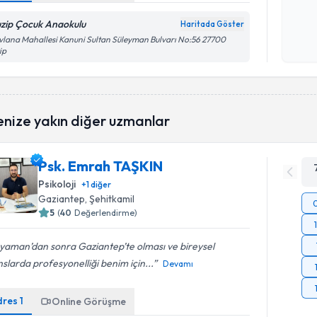
okudum
zip Çocuk Anaokulu
Haritada Göster
işlenm
lana Mahallesi Kanuni Sultan Süleyman Bulvarı No:56 27700
ip
enize yakın diğer uzmanlar
Psk. Emrah TAŞKIN
Psikoloji
+
1
diğer
Gaziantep
, Şehitkamil
5
(
40
Değerlendirme)
yaman’dan sonra Gaziantep’te olması ve bireysel
slarda profesyonelliği benim için...
Devamı
dres
1
Online Görüşme