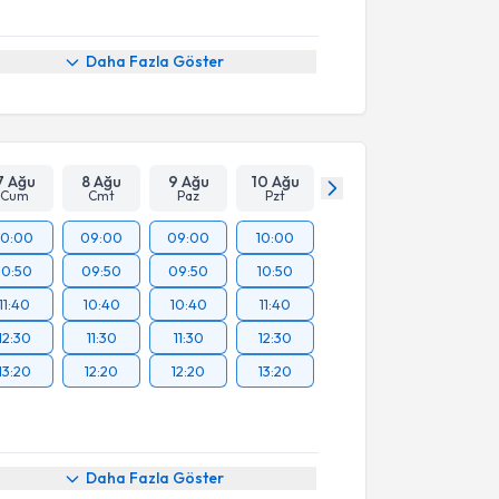
Daha Fazla Göster
7 Ağu
8 Ağu
9 Ağu
10 Ağu
Cum
Cmt
Paz
Pzt
10:00
09:00
09:00
10:00
10:50
09:50
09:50
10:50
11:40
10:40
10:40
11:40
12:30
11:30
11:30
12:30
13:20
12:20
12:20
13:20
Daha Fazla Göster