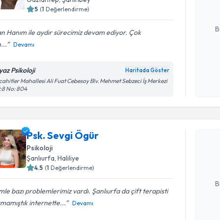
5
(
1
Değerlendirme)
E-posta Ad
B
an Hanım ile aydır sürecimiz devam ediyor. Çok
...
Devamı
Kişisel
yaz Psikoloji
Haritada Göster
okudum
ahitler Mahallesi Ali Fuat Cebesoy Blv. Mehmet Sebzeci İş Merkezi
işlenm
:8 No: 804
Randevu T
Psk. Sevg
Psk. Sevgi Ögür
uzmandan ra
Psikoloji
posta ile bi
Şanlıurfa
, Haliliye
4.5
(
1
Değerlendirme)
E-posta Ad
B
mle bazı problemlerimiz vardı. Şanlıurfa da çift terapisti
mamıştık internette...
Devamı
Kişisel