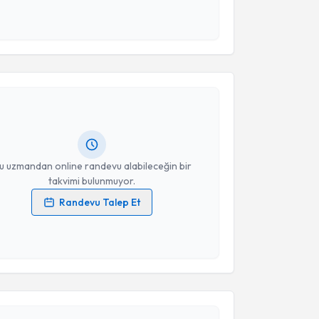
 ve kişisel verilerimin belirtilen kapsamda
esini kabul ediyorum.
akvimi Talebi
Takvim Talebini Gönder
me Temel
için randevu takvimi talebi oluşturun. Size
 randevu almanız için bir takvim hazırlandığında e-
lgilendireceğiz.
resiniz
u uzmandan online randevu alabileceğin bir
takvimi bulunmuyor.
Randevu Talep Et
 verilerimin işlenmesine ilişkin
Aydınlatma Metni
'ni
 ve kişisel verilerimin belirtilen kapsamda
esini kabul ediyorum.
akvimi Talebi
Takvim Talebini Gönder
Zelal Arık
için randevu takvimi talebi oluşturun. Size