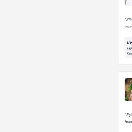
Zil
uzun
Be
Müc
Kat
Eşi
bula