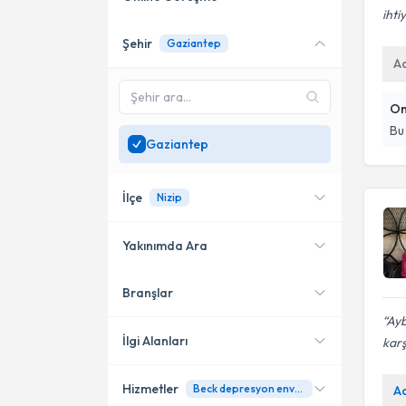
ihti
Şehir
Gaziantep
Online danışmanlık sunan
A
uzmanları göster
Sadece
Gaziantep
On
bölgesinde uzman ara
Bu
Gaziantep
İlçe
Nizip
Yakınımda Ara
Branşlar
Konumuma yakın uzmanları
Nizip
göster
Ayb
Şahinbey
İlgi Alanları
karş
Şehitkamil
Hizmetler
Beck depresyon envanteri
A
Psikoloji