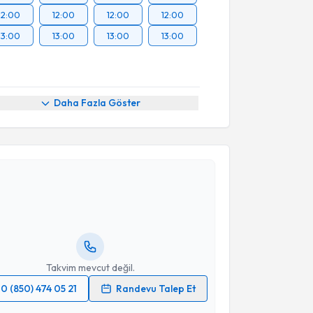
12:00
12:00
12:00
12:00
13:00
13:00
13:00
13:00
Daha Fazla Göster
akvimi Talebi
ke Kalkan
için randevu takvimi talebi oluşturun. Size
 randevu almanız için bir takvim hazırlandığında e-
lgilendireceğiz.
resiniz
Takvim mevcut değil.
0 (850) 474 05 21
Randevu Talep Et
 verilerimin işlenmesine ilişkin
Aydınlatma Metni
'ni