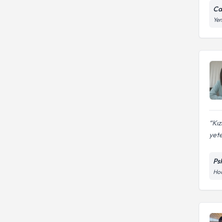
Ca
Yen
Kız
yeter
Ps
Hoc