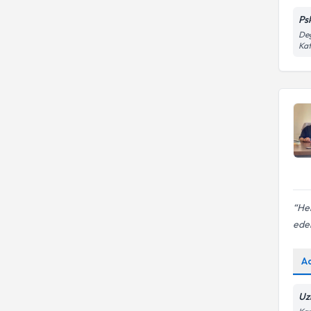
Tedavisi
Ayrılma Kaygısı
Ps
Değ
Kat
Her
ede
A
Uz