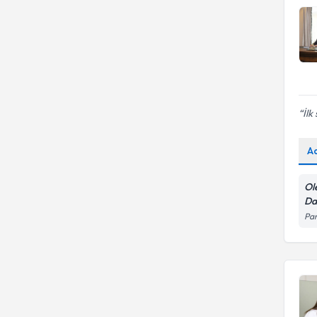
İlk
A
Ol
Da
Pan