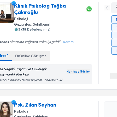
Klinik Psikolog Tuğba
Çakıroğlu
Psikoloji
Gaziantep
, Şehitkamil
5
(
38
Değerlendirme)
 seans olmasına rağmen cokn iyi geldi
Devamı
dres
1
Online Görüşme
ea Sağlıklı Yaşam ve Psikolojik
Haritada Göster
nışmanlık Merkezi
carlı Mahallesi Necmi Bayram Caddesi No:47
Randevu T
Psk. Zilan Seyhan
Psk. Zila
uzmandan ra
Psikoloji
posta ile bi
Gaziantep
, Şahinbey