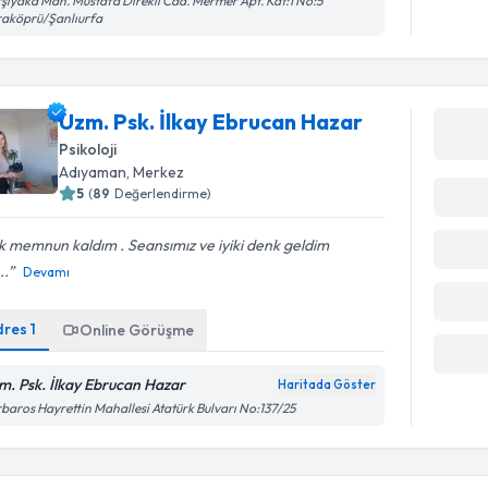
şıyaka Mah. Mustafa Direkli Cad. Mermer Apt. Kat:1 No:5
raköprü/Şanlıurfa
Uzm. Psk. İlkay Ebrucan Hazar
Psikoloji
Adıyaman
, Merkez
5
(
89
Değerlendirme)
 memnun kaldım . Seansımız ve iyiki denk geldim
..
Devamı
dres
1
Online Görüşme
m. Psk. İlkay Ebrucan Hazar
Haritada Göster
baros Hayrettin Mahallesi Atatürk Bulvarı No:137/25