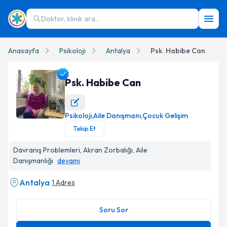
Doktor, klinik ara...
Anasayfa
Psikoloji
Antalya
Psk. Habibe Can
Psk. Habibe Can
Psikoloji
,
Aile Danışmanı
,
Çocuk Gelişim
Psk. Habibe Can Profil Fotoğrafı
Takip Et
Davranış Problemleri, Akran Zorbalığı, Aile
Danışmanlığı
devamı
Antalya
1 Adres
Soru Sor