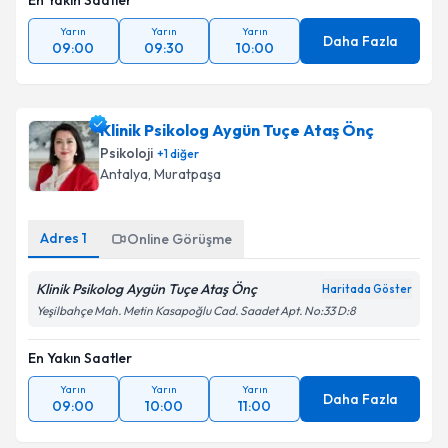
En Yakın Saatler
Yarın
Yarın
Yarın
Daha Fazla
09:00
09:30
10:00
Klinik Psikolog Aygün Tuçe Ataş Önç
Psikoloji
+
1
diğer
Antalya
, Muratpaşa
Adres
1
Online Görüşme
Klinik Psikolog Aygün Tuçe Ataş Önç
Haritada Göster
Yeşilbahçe Mah. Metin Kasapoğlu Cad. Saadet Apt. No:33 D:8
En Yakın Saatler
Yarın
Yarın
Yarın
Daha Fazla
09:00
10:00
11:00