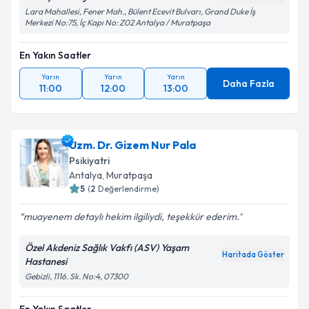
Lara Mahallesi, Fener Mah., Bülent Ecevit Bulvarı, Grand Duke İş
Merkezi No:75, İç Kapı No: Z02 Antalya / Muratpaşa
En Yakın Saatler
Yarın
Yarın
Yarın
Daha Fazla
11:00
12:00
13:00
Uzm. Dr. Gizem Nur Pala
Psikiyatri
Antalya
, Muratpaşa
5
(
2
Değerlendirme)
muayenem detaylı hekim ilgiliydi, teşekkür ederim.
Özel Akdeniz Sağlık Vakfı (ASV) Yaşam
Haritada Göster
Hastanesi
Gebizli, 1116. Sk. No:4, 07300