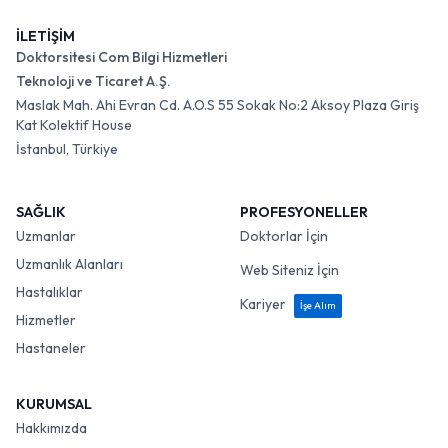
İLETİŞİM
Doktorsitesi Com Bilgi Hizmetleri
Teknoloji ve Ticaret A.Ş.
Maslak Mah. Ahi Evran Cd. A.O.S 55 Sokak No:2 Aksoy Plaza Giriş
Kat Kolektif House
İstanbul, Türkiye
SAĞLIK
PROFESYONELLER
Uzmanlar
Doktorlar İçin
Uzmanlık Alanları
Web Siteniz İçin
Hastalıklar
Kariyer
İşe Alım
Hizmetler
Hastaneler
KURUMSAL
Hakkımızda