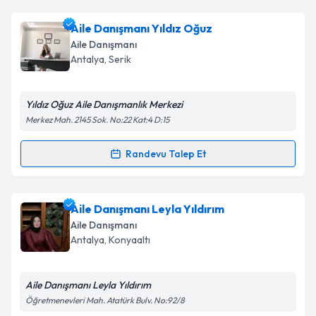
Aile Danışmanı Yıldız Oğuz
Aile Danışmanı
Antalya
, Serik
Yıldız Oğuz Aile Danışmanlık Merkezi
Merkez Mah. 2145 Sok. No:22 Kat:4 D:15
Randevu Talep Et
Randevu Takvimi Talebi
Aile Danışmanı Yıldız Oğuz
için randevu takvimi
Aile Danışmanı Leyla Yıldırım
talebi oluşturun. Size bu uzmandan randevu almanız
Aile Danışmanı
için bir takvim hazırlandığında e-posta ile
Antalya
, Konyaaltı
bilgilendireceğiz.
E-posta Adresiniz
Aile Danışmanı Leyla Yıldırım
Öğretmenevleri Mah. Atatürk Bulv. No:92/8