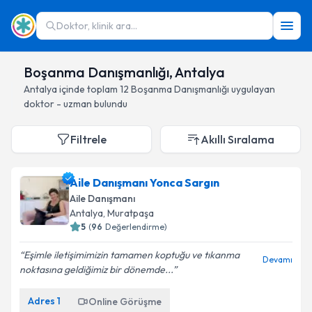
Doktor, klinik ara...
Boşanma Danışmanlığı, Antalya
Antalya
içinde toplam
12
Boşanma Danışmanlığı
uygulayan
doktor - uzman bulundu
Filtrele
Akıllı Sıralama
Aile Danışmanı Yonca Sargın
Aile Danışmanı
Antalya
, Muratpaşa
5
(
96
Değerlendirme)
Eşimle iletişimimizin tamamen koptuğu ve tıkanma
Devamı
noktasına geldiğimiz bir dönemde...
Adres
1
Online Görüşme