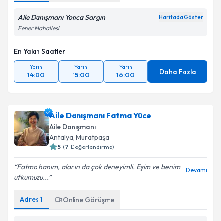
Aile Danışmanı Yonca Sargın
Haritada Göster
Fener Mahallesi
En Yakın Saatler
Yarın
Yarın
Yarın
Daha Fazla
14:00
15:00
16:00
Aile Danışmanı Fatma Yüce
Aile Danışmanı
Antalya
, Muratpaşa
5
(
7
Değerlendirme)
Fatma hanım, alanın da çok deneyimli. Eşim ve benim
Devamı
ufkumuzu...
Adres
1
Online Görüşme