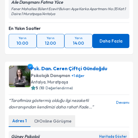
Aile Danışmanı Fatma Yüce
Fener Mahallesi Bülent Ecevit Bulvarı Ayşe Karka Apartmanı No:35 Kat:1
Daire:1 Muratpaşa/Antalya
En Yakın Saatler
Yarın
Yarın
Yarın
Daha Fazla
10:00
12:00
14:00
Psk. Dan. Ceren Çiftçi Gündoğdu
Psikolojik Danışman
+
1
diğer
Antalya
, Muratpaşa
5
(
10
Değerlendirme)
Tarafimiza göstermiş olduğu ilgi nezaketli
Devamı
davranışından kendimizi daha rahat ifade...
Adres
1
Online Görüşme
Güney Psikoloji
Haritada Göster