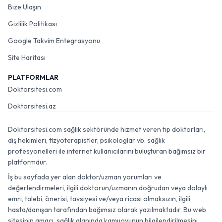
Bize Ulaşın
Gizlilik Politikası
Google Takvim Entegrasyonu
Site Haritası
PLATFORMLAR
Doktorsitesi.com
Doktorsitesi.az
Doktorsitesi.com sağlık sektöründe hizmet veren tıp doktorları,
diş hekimleri, fizyoterapistler, psikologlar vb. sağlık
profesyonelleri ile internet kullanıcılarını buluşturan bağımsız bir
platformdur.
İş bu sayfada yer alan doktor/uzman yorumları ve
değerlendirmeleri, ilgili doktorun/uzmanın doğrudan veya dolaylı
emri, talebi, önerisi, tavsiyesi ve/veya ricası olmaksızın, ilgili
hasta/danışan tarafından bağımsız olarak yazılmaktadır. Bu web
sitesinin amacı, sağlık alanında kamuoyunun bilgilendirilmesini