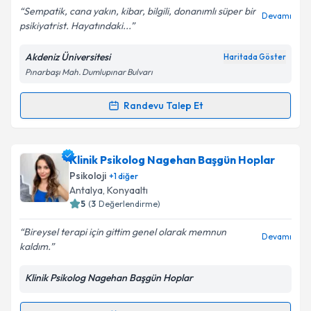
E-posta Adresiniz
Sempatik, cana yakın, kibar, bilgili, donanımlı süper bir
Devamı
psikiyatrist. Hayatındaki...
Akdeniz Üniversitesi
Haritada Göster
Pınarbaşı Mah. Dumlupınar Bulvarı
Kişisel verilerimin işlenmesine ilişkin
Aydınlatma
Metni
'ni okudum ve kişisel verilerimin belirtilen
kapsamda işlenmesini kabul ediyorum.
Randevu Talep Et
Randevu Takvimi Talebi
Takvim Talebini Gönder
Uzm. Dr. Buket Cinemre
için randevu takvimi talebi
Klinik Psikolog Nagehan Başgün Hoplar
oluşturun. Size bu uzmandan randevu almanız için bir
Psikoloji
+
1
diğer
takvim hazırlandığında e-posta ile bilgilendireceğiz.
Antalya
, Konyaaltı
5
(
3
Değerlendirme)
E-posta Adresiniz
Bireysel terapi için gittim genel olarak memnun
Devamı
kaldım.
Klinik Psikolog Nagehan Başgün Hoplar
Kişisel verilerimin işlenmesine ilişkin
Aydınlatma
Metni
'ni okudum ve kişisel verilerimin belirtilen
kapsamda işlenmesini kabul ediyorum.