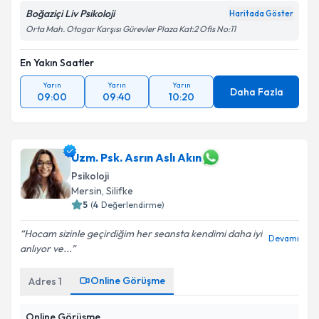
Boğaziçi Liv Psikoloji
Haritada Göster
Orta Mah. Otogar Karşısı Gürevler Plaza Kat:2 Ofis No:11
En Yakın Saatler
Yarın
Yarın
Yarın
Daha Fazla
09:00
09:40
10:20
Uzm. Psk. Asrın Aslı Akın
Psikoloji
Mersin
,
Silifke
5
(
4
Değerlendirme)
Hocam sizinle geçirdiğim her seansta kendimi daha iyi
Devamı
anlıyor ve...
Online Görüşme
Adres
1
Online Görüşme