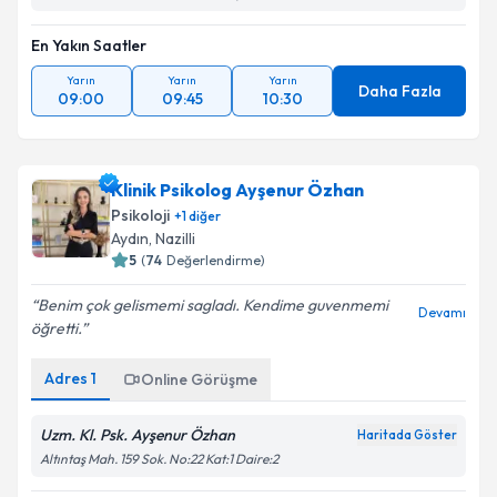
En Yakın Saatler
Yarın
Yarın
Yarın
Daha Fazla
09:00
09:45
10:30
Klinik Psikolog Ayşenur Özhan
Psikoloji
+
1
diğer
Aydın
,
Nazilli
5
(
74
Değerlendirme)
Benim çok gelismemi sagladı. Kendime guvenmemi
Devamı
öğretti.
Adres
1
Online Görüşme
Uzm. Kl. Psk. Ayşenur Özhan
Haritada Göster
Altıntaş Mah. 159 Sok. No:22 Kat:1 Daire:2