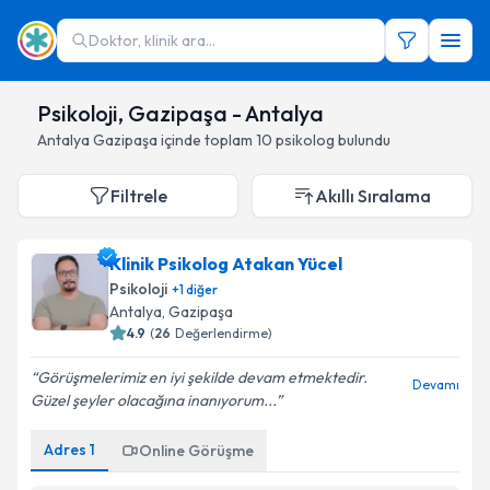
Doktor, klinik ara...
Psikoloji, Gazipaşa - Antalya
Antalya
Gazipaşa
içinde toplam
10
psikolog
bulundu
Filtrele
Akıllı Sıralama
Klinik Psikolog Atakan Yücel
Psikoloji
+
1
diğer
Antalya
,
Gazipaşa
4.9
(
26
Değerlendirme)
Görüşmelerimiz en iyi şekilde devam etmektedir.
Devamı
Güzel şeyler olacağına inanıyorum...
Adres
1
Online Görüşme