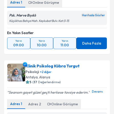
Adres
1
Online Görüşme
Psk. Merve Bıyıklı
Haritada Göster
Küçükhas Bahçe Mah. Keykubat Bulv. Kat:3-15
En Yakın Saatler
Yarın
Yarın
Yarın
Daha Fazla
09:00
10:00
11:00
Klinik Psikolog Kübra Turgut
Psikoloji
+
2
diğer
Antalya
,
Alanya
5
(
37
Değerlendirme)
Devamı
Seansım gayet güzel geçti herkese tavsiye ederim.
Adres
1
Adres
2
Online Görüşme