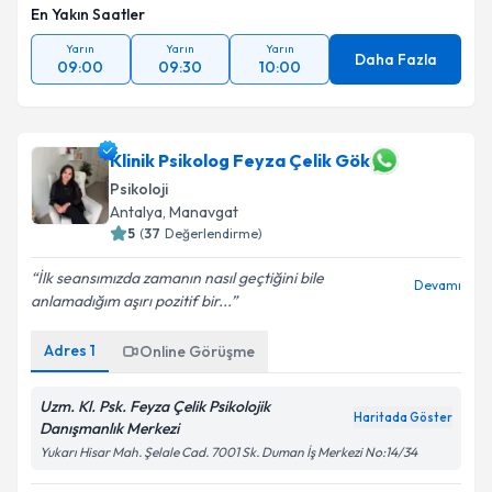
En Yakın Saatler
Yarın
Yarın
Yarın
Daha Fazla
09:00
09:30
10:00
Klinik Psikolog Feyza Çelik Gök
Psikoloji
Antalya
,
Manavgat
5
(
37
Değerlendirme)
İlk seansımızda zamanın nasıl geçtiğini bile
Devamı
anlamadığım aşırı pozitif bir...
Adres
1
Online Görüşme
Uzm. Kl. Psk. Feyza Çelik Psikolojik
Haritada Göster
Danışmanlık Merkezi
Yukarı Hisar Mah. Şelale Cad. 7001 Sk. Duman İş Merkezi No:14/34