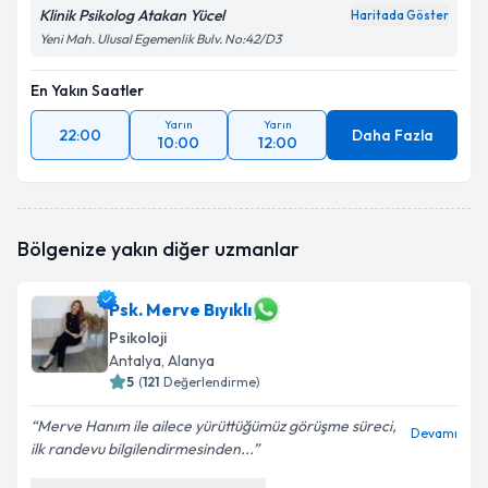
Klinik Psikolog Atakan Yücel
Haritada Göster
Yeni Mah. Ulusal Egemenlik Bulv. No:42/D3
En Yakın Saatler
Yarın
Yarın
22:00
Daha Fazla
10:00
12:00
Bölgenize yakın diğer uzmanlar
Psk. Merve Bıyıklı
Psikoloji
Antalya
,
Alanya
5
(
121
Değerlendirme)
Merve Hanım ile ailece yürüttüğümüz görüşme süreci,
Devamı
ilk randevu bilgilendirmesinden...