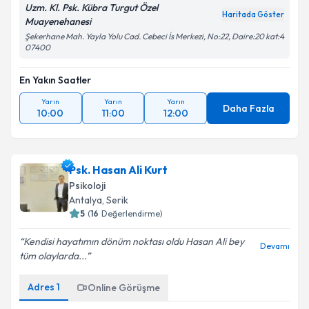
Uzm. Kl. Psk. Kübra Turgut Özel
Haritada Göster
Muayenehanesi
Şekerhane Mah. Yayla Yolu Cad. Cebeci İs Merkezi, No:22, Daire:20 kat:4
07400
En Yakın Saatler
Yarın
Yarın
Yarın
Daha Fazla
10:00
11:00
12:00
Psk. Hasan Ali Kurt
Psikoloji
Antalya
,
Serik
5
(
16
Değerlendirme)
Kendisi hayatımın dönüm noktası oldu Hasan Ali bey
Devamı
tüm olaylarda...
Adres
1
Online Görüşme