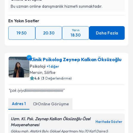
Bu uzman online danışmanlık hizmeti sunmaktadır.
En Yakın Saatler
Yarın
19:50
20:30
Daha Fazla
18:30
Klinik Psikolog Zeynep Kalkan Öksüzoğlu
Psikoloji
+
1
diğer
Mersin
,
Silifke
4.6
(
3
Değerlendirme)
çok iyiydiiiiiiiiiiiiiiiiiiiiiiiiiiiiiiiiiiiiiiiiii
Adres
1
Online Görüşme
Uzm. Kl. Psk. Zeynep Kalkan Öksüzoğlu Özel
Haritada Göster
Muayenehanesi
Göksu mah. Atatürk Bulv. Göksel Apartmanı No:70 Kat1 Daire:5