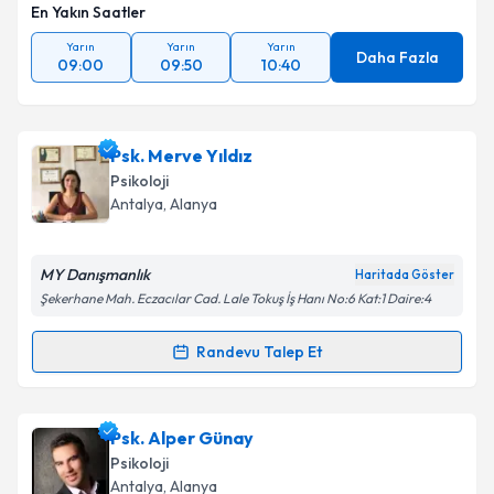
En Yakın Saatler
Yarın
Yarın
Yarın
Daha Fazla
09:00
09:50
10:40
Psk. Merve Yıldız
Psikoloji
Antalya
,
Alanya
MY Danışmanlık
Haritada Göster
Şekerhane Mah. Eczacılar Cad. Lale Tokuş İş Hanı No:6 Kat:1 Daire:4
Randevu Talep Et
Randevu Takvimi Talebi
Psk. Merve Yıldız
için randevu takvimi talebi
Psk. Alper Günay
oluşturun. Size bu uzmandan randevu almanız için bir
Psikoloji
takvim hazırlandığında e-posta ile bilgilendireceğiz.
Antalya
,
Alanya